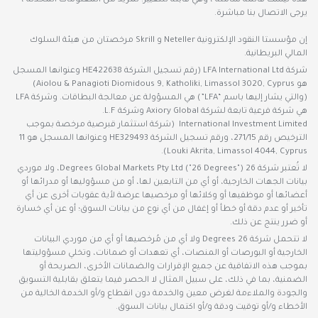
هذه ليست قائمة شاملة ، وهي قابلة للتغيير. لمزيد من المعلومات المحدّثة ،
يرجى الاتصال بنا مباشرة.
إن مؤسستا النقود الإلكترونية Neteller و Skrill مرخصتان من هيئة السلوك
المالي البريطانية.
شركة LFA International Ltd (رقم تسجيل الشركة HE422638 وعنوانها المسجل
هو Aiolou & Panagioti Diomidous 9, Katholiki, Limassol 3020, Cyprus)
(والتي يشار إليها باسم “LFA”) هي المسؤولة عن معالجة البطاقات. وشركة LFA
هي شركة فرعية تابعة لشركة Axiory Global وشركة L.F.
International Investment Limited (شركة استثمار قبرصية مرخصة بموجب
الترخيص رقم 271/15، ورقم تسجيل الشركة HE329493 وعنوانها المسجل هو 11
Louki Akrita, Limassol 4044, Cyprus).
لا تُعتبر شركة 26 Degrees Global Markets Pty Ltd ("26 Degrees")، ولا موردي
بيانات الجهات الخارجية، أو أي من التابعين لها، أو من مسؤوليها أو مدرائها أو
أعضائها أو موظفيها أو وكلائها أو مرخصيها عرضة لأية عقوبات أخرى عن أي
تأخير أو عدم دقة أو خطأ أو إغفال من أي نوع من بيانات السوق؛ أو عن أي خسارة
أو ضرر ينتج عن ذلك.
لا تتحمل شركة 26 Degrees ولا أي من مُرخصيها أو أي من موردي البيانات
الخارجية أو البورصات أو المنصات، أي تعهدات أو ضمانات، وتخلي مسؤوليتها
بموجب هذه الاتفاقية عن جميع الإقرارات والضمانات الأخرى، الصريحة أو
الضمنية، بما في ذلك، على سبيل المثال لا الحصر فيما يتعلق بقابلية التسويق
والجودة والملاءمة لغرض معين والخدمة دون انقطاع و/أو الخدمة الخالية من
الأخطاء و/أو توقيت ودقة و/أو اكتمال بيانات السوق.