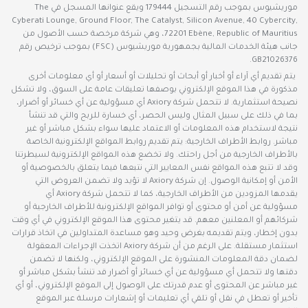
موريشيوس بموجب رقم التسجيل 179444 ويقع عنوانها المسجل في The
Cyberati Lounge, Ground Floor, The Catalyst, Silicon Avenue, 40 Cybercity,
72201 Ebène, Republic of Mauritius، وهي شركة مرخصة حسب الأصول من
جانب هيئة الخدمات المالية بجمهورية موريشيوس (FSC) بموجب ترخيص رقم
GB21026376.
يتم تقديم أي آراء أو أخبار أو أبحاث أو تحليلات أو أسعار أو أي معلومات أخرى
مذكورة في هذا الموقع الإلكتروني بوصفها تعليقات عامة على السوق، ولا تشكل
نصيحة استثمارية. لا تتحمل شركة Axiory أي مسؤولية عن أي خسائر أو أضرار،
بما في ذلك على سبيل المثال وليس الحصر، أي خسارة للربح والتي قد تنشأ
نتيجة لاستخدام هذه المعلومات أو الاعتماد عليها سواء بشكل مباشر أو غير
مباشر. روابط الأطراف الخارجية: يتم تقديم روابط المواقع الإلكترونية الخاصة
بالأطراف الخارجية من أجل راحتك. ولا تخضع هذه المواقع الإلكترونية لسيطرتنا
وقد لا تتبع هذه المواقع نفس المعايير التي نتبعها فيما يتعلق بالخصوصية أو
الأمن أو إمكانية الوصول. إن شركة Axiory لا تؤيد ولا تضمن العروض التي
يقدمها المزودين من الأطراف الخارجية، كما لا تتحمل شركة Axiory أي
مسؤولية عن أمن أو محتوى أو توافر المواقع الإلكترونية للأطراف الخارجية أو
شركائهم أو المعلنين معهم. قد يتغير محتوى هذا الموقع الإلكتروني في أي وقت
بدون إخطار، ويتم تقديمه بغرض وحيد وهو مساعدة المتداولين في اتخاذ قرارات
استثمار مستقلة. على الرغم من أن شركة Axiory اتخذت الإجراءات المعقولة
لضمان دقة المعلومات المنشورة على الموقع الإلكتروني، ولكنها لا تضمن
دقتها ولا تتحمل أي مسؤولية عن أي خسائر أو أضرار قد تنشأ بشكل مباشر أو
غير مباشر عن المحتوى أو عدم قدرتك على الوصول إلى الموقع الإلكتروني، أو أي
تأخير أو تعطل في نقل أو تلقي أي تعليمات أو إشعارات مرسلة عبر الموقع