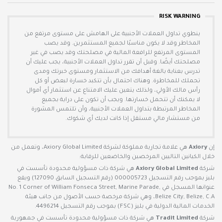
RISK WARNING
ينطوي تداول العملات الأجنبية على الهامش على مستوى مرتفع من
المخاطر وقد لا يكون مناسبًا لجميع المستثمرين. وقد يصب
المستوى المرتفع للرافعة المالية في مصلحتك وقد يصب في غير
مصلحتك أيضًا. وقبل أن تقرر تداول العملات الأجنبية، يجب عليك أن
تدرس بعناية بالغة أهدافك من الاستثمار ومستوى خبرتك ومدى
تحملك للمخاطرة. وهناك احتمال بأن تتكبد خسارة لبعض أو كل
رأس مالك الأولي، ولذلك يتعين عليك الامتناع عن استثمار أي أموال
لا يمكنك أن تتحمل خسارتها. ويجب أن تكون على دراية بجميع
المخاطر المرتبطة بتداول العملات الأجنبية، وأن تلتمس المشورة
من مستشار مالي مستقل إذا كانت لديك أي شكوك.
إن
Axiory
هي علامة تجارية مملوكة لشركة Axiory Global Limited، وتعمل من
خلال الكيانين التاليين المرخصين والخاضعين للرقابة:
شركة
Axiory Global Limited
هي شركة ذات مسؤولية محدودة تأسست في
بليز بموجب رقم التسجيل 000005723 (رقم التسجيل السابق 127090) ويقع
عنوانها المسجل في No. 1 Corner of William Fonseca Street, Marine Parade,
Belize City, Belize, C.A، وهي شركة مرخصة حسب الأصول من جانب هيئة
الخدمات المالية الدولية في بليز (FSC) بموجب رقم التسجيل 4496214.
شركة
Tradit Limited
هي شركة ذات مسؤولية محدودة تأسست في جمهورية