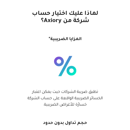
Axiory App
دليل تثبيت منصة سي تريدر
جديد
صناديق الاستثمار المتداولة في البورصات
Zero Account
English
جديد
الوثائق القانونية
الشفافية والأمان
لماذا عليك اختيار حساب
日本語
فتح حساب حقيقي
الجوائز العالمية
الأسئلة المتكررة
شركة من Axiory؟
عربى
تواصل معنا
فتح حساب تجريبي
Русский
المزايا الضريبية*
Español
Trading is Risky.
ไทย
Tiếng Việt
تطبق ضريبة الشركات حيث يمكن اعتبار
الخسائر الضريبية الواقعة على حساب الشركة
خسارًة للأغراض الضريبية.
حجم تداول بدون حدود