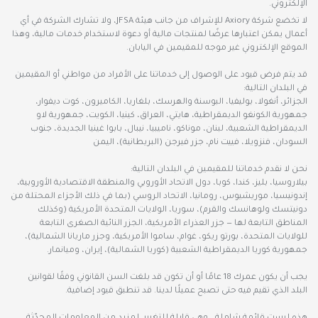
الإلكتروني.
لا تخضع شركة Axiory للإشراف من جانب هيئة JFSA، ولا تشارك الشركة في أي
أعمال يمكن اعتبارها عرضًا لمنتجات مالية أو دعوة لاستخدام خدمات مالية، وهذا
الموقع الإلكتروني غير موجه للمقيمين في اليابان.
قد يتم فرض قيود على الوصول إلى خدماتنا على الأفراد من مواطني أو المقيمين
في البلدان التالية:
الجزائر، أنغولا، بوليفيا، البوسنة والهرسك، بلغاريا، الكاميرون، كوت ديفوار،
جمهورية الكونغو الديمقراطية، هايتي، العراق، كينيا، الكويت، جمهورية لاو
الديمقراطية الشعبية، لبنان، موناكو، ناميبيا، نيبال، بابوا غينيا الجديدة، جنوب
السودان، فنزويلا، فييت نام، جزر فيرجن (البريطانية)، اليمن
نحن لا نقدم خدماتنا للمقيمين في البلدان التالية:
بيلاروسيا، بليز، كندا، كوبا، دول الاتحاد الأوروبي والمنطقة الاقتصادية الأوروبية،
إندونيسيا، موريشيوس، رومانيا، الاتحاد الروسي (بما في ذلك الأجزاء المحتلة من
دونيتسك ولوهانسك والقرم)، سوريا، الولايات المتحدة الأمريكية (وكذلك
المناطق التابعة لها — جزر العذراء الأمريكية، الجزر النائية الصغرى التابعة
للولايات المتحدة، بورتو ريكو، غوام، ساموا الأمريكية، وجزر ماريانا الشمالية)،
جمهورية كوريا الديمقراطية الشعبية (كوريا الشمالية)، إيران، وميانمار.
يجب أن يكون عمرك 18 عامًا أو أن تكون قد بلغت السن القانوني وفقًا لقوانين
البلد الذي تقيم فيه حتى تصبح عميلًا لدينا. قد تنطبق قيود إضافية.