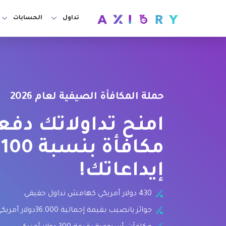
تداول
الحسابات
الأسواق
حسابات 
ory Wallet
Clash CFDs
جديد
حملة المكافأة الصيفية لعام 2026
الفوركس
قارن بين 
الذهب والمعادن
حسابات ا
امنح تداولاتك دفع
النفط ومصادر الطاقة
حساب تجر
م
حسابات إ
عقود الفروقات على ال
إيداعاتك!
حساب MT5 Alpha
عقود فروقات الأسهم
430 دولار أمريكي كهامش تداول حقيقي
البورصات
o Account
جوائز يانصيب بقيمة إجمالية 36.000دولار أمريكي
صناديق الاستثمار المت