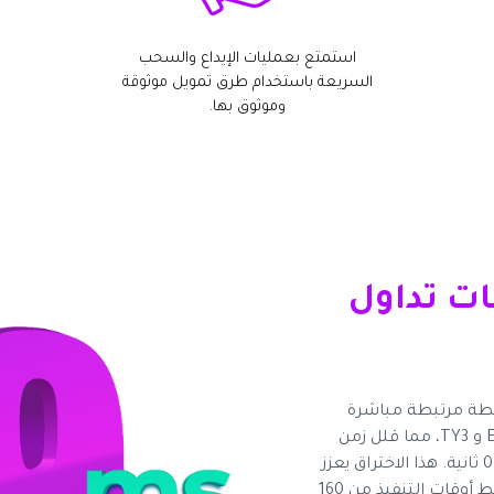
استمتع بعمليات الإيداع والسحب
السريعة باستخدام طرق تمويل موثوقة
وموثوق بها.
ات تداول
بطة مرتبطة مباشرة
بمقدمي السيولة المحليين في مراكز البيانات Equinix LD4 و TY3، مما قلل زمن
الوصول إلى مستوى لا يصدق يتراوح بين 0.0003 و 0.0007 ثانية. هذا الاختراق يعزز
سرعة التنفيذ بنسبة مذهلة تبلغ 530٪، مما يقلل متوسط ​​أوقات التنفيذ من 160