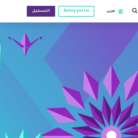
Axiory portal
التسجيل
عربى
ن
أدوات المنصات
English
البيانات التاريخية لمنصة ميتاتريدر
日本語
مؤشرات MT4 المخصصة
عربى
القانونية
دليل تثبيت منصة MT4
Русский
 المتكررة
دليل تثبيت منصة MT5
Español
عنا
دليل تثبيت منصة سي تريدر
ไทย
Tiếng Việt