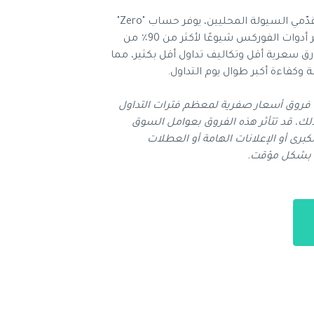
بفضل شراكتنا الحصرية مع أحد مقدّمي السيولة المحليين، يوفر حساب "Zero"
الجديد فروق أسعار صفرية على أكثر أدوات الفوركس شيوعًا لأكثر من 90٪ من
رق سعرية أقل وتكاليف تداول أقل بكثير، مما
 وكفاءة أكبر طوال يوم التداول.
حقيق فروق أسعار صفرية لمعظم فترات التداول
ك، قد تتأثر هذه الفروق بعوامل السوق
لكبرى أو الإعلانات الهامة أو العطلات
ا بشكل مؤقت.