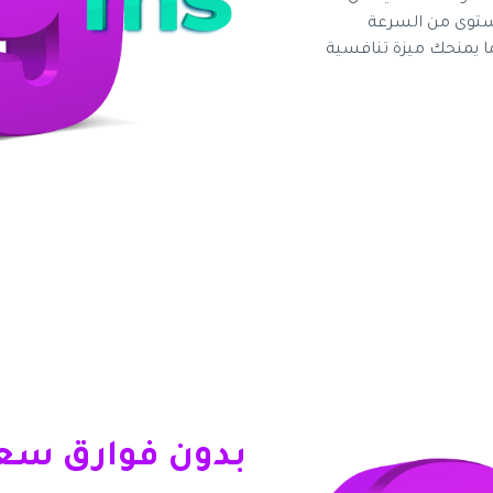
هذا المستوى من السرعة
ا يمنحك ميزة تنافسية
بدون فوارق سعرية، 90% م