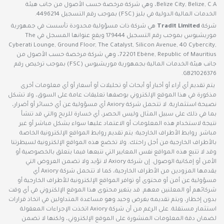
Belize City, Belize, C.A، وهي شركة مرخصة حسب الأصول من جانب هيئة
الخدمات المالية الدولية في بليز (FSC) بموجب رقم التسجيل 4496214.
شركة
Tradit Limited
هي شركة ذات مسؤولية محدودة تأسست في جمهورية
موريشيوس بموجب رقم التسجيل 179444 ويقع عنوانها المسجل في The
Cyberati Lounge, Ground Floor, The Catalyst, Silicon Avenue, 40 Cybercity,
72201 Ebène, Republic of Mauritius، وهي شركة مرخصة حسب الأصول من
جانب هيئة الخدمات المالية بجمهورية موريشيوس (FSC) بموجب ترخيص رقم
GB21026376.
يتم تقديم أي آراء أو أخبار أو أبحاث أو تحليلات أو أسعار أو أي معلومات أخرى
مذكورة في هذا الموقع الإلكتروني بوصفها تعليقات عامة على السوق، ولا تشكل
نصيحة استثمارية. لا تتحمل شركة Axiory أي مسؤولية عن أي خسائر أو أضرار،
بما في ذلك على سبيل المثال وليس الحصر، أي خسارة للربح والتي قد تنشأ
نتيجة لاستخدام هذه المعلومات أو الاعتماد عليها سواء بشكل مباشر أو غير
مباشر. روابط الأطراف الخارجية: يتم تقديم روابط المواقع الإلكترونية الخاصة
بالأطراف الخارجية من أجل راحتك. ولا تخضع هذه المواقع الإلكترونية لسيطرتنا
وقد لا تتبع هذه المواقع نفس المعايير التي نتبعها فيما يتعلق بالخصوصية أو
الأمن أو إمكانية الوصول. إن شركة Axiory لا تؤيد ولا تضمن العروض التي
يقدمها المزودين من الأطراف الخارجية، كما لا تتحمل شركة Axiory أي
مسؤولية عن أمن أو محتوى أو توافر المواقع الإلكترونية للأطراف الخارجية أو
شركائهم أو المعلنين معهم. قد يتغير محتوى هذا الموقع الإلكتروني في أي وقت
بدون إخطار، ويتم تقديمه بغرض وحيد وهو مساعدة المتداولين في اتخاذ قرارات
استثمار مستقلة. على الرغم من أن شركة Axiory اتخذت الإجراءات المعقولة
لضمان دقة المعلومات المنشورة على الموقع الإلكتروني، ولكنها لا تضمن