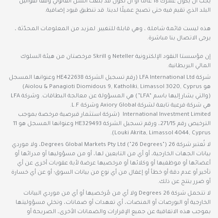
يجب أن يكون عمرك 18 عامًا أو أن تكون قد بلغت السن القانوني وفقًا لقوانين
البلد الذي تقيم فيه حتى تصبح عميلًا لدينا. قد تنطبق قيود إضافية.
هذه ليست قائمة شاملة ، وهي قابلة للتغيير. لمزيد من المعلومات المحدّثة ،
يرجى الاتصال بنا مباشرة.
إن مؤسستا النقود الإلكترونية Neteller و Skrill مرخصتان من هيئة السلوك
المالي البريطانية.
شركة LFA International Ltd (رقم تسجيل الشركة HE422638 وعنوانها المسجل
هو Aiolou & Panagioti Diomidous 9, Katholiki, Limassol 3020, Cyprus)
(والتي يشار إليها باسم “LFA”) هي المسؤولة عن معالجة البطاقات. وشركة LFA
هي شركة فرعية تابعة لشركة Axiory Global وشركة L.F.
International Investment Limited (شركة استثمار قبرصية مرخصة بموجب
الترخيص رقم 271/15، ورقم تسجيل الشركة HE329493 وعنوانها المسجل هو 11
Louki Akrita, Limassol 4044, Cyprus).
لا تُعتبر شركة 26 Degrees Global Markets Pty Ltd ("26 Degrees")، ولا موردي
بيانات الجهات الخارجية، أو أي من التابعين لها، أو من مسؤوليها أو مدرائها أو
أعضائها أو موظفيها أو وكلائها أو مرخصيها عرضة لأية عقوبات أخرى عن أي
تأخير أو عدم دقة أو خطأ أو إغفال من أي نوع من بيانات السوق؛ أو عن أي خسارة
أو ضرر ينتج عن ذلك.
لا تتحمل شركة 26 Degrees ولا أي من مُرخصيها أو أي من موردي البيانات
الخارجية أو البورصات أو المنصات، أي تعهدات أو ضمانات، وتخلي مسؤوليتها
بموجب هذه الاتفاقية عن جميع الإقرارات والضمانات الأخرى، الصريحة أو