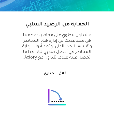
Axiory App
دليل تثبيت منصة سي تريدر
جديد
صناديق الاستثمار المتداولة في البورصات
Zero Account
English
جديد
الوثائق القانونية
الشفافية والأمان
日本語
فتح حساب حقيقي
الجوائز العالمية
الأسئلة المتكررة
عربى
تواصل معنا
الحماية من الرصيد السلبي
فتح حساب تجريبي
Русский
فالتداول ينطوي على مخاطر، ومهمتنا
Español
Trading is Risky.
هي مساعدتك في إدارة هذه المخاطر
ไทย
وتقليلها للحد الأدنى. وتعد أدوات إدارة
Tiếng Việt
المخاطر هي أفضل صديقٍ لك. هذا ما
تحصل عليه عندما تتداول مع Axiory.
الإغلاق الإجباري