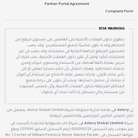
Partner Portal Agreement
Complaint Form
RISK WARNING
ينطوي تداول العملات الأجنبية على الهامش على مستوى مرتفع من
المخاطر وقد لا يكون مناسبًا لجميع المستثمرين. وقد يصب
المستوى المرتفع للرافعة المالية في مصلحتك وقد يصب في غير
مصلحتك أيضًا. وقبل أن تقرر تداول العملات الأجنبية، يجب عليك أن
تدرس بعناية بالغة أهدافك من الاستثمار ومستوى خبرتك ومدى
تحملك للمخاطرة. وهناك احتمال بأن تتكبد خسارة لبعض أو كل
رأس مالك الأولي، ولذلك يتعين عليك الامتناع عن استثمار أي أموال
لا يمكنك أن تتحمل خسارتها. ويجب أن تكون على دراية بجميع
المخاطر المرتبطة بتداول العملات الأجنبية، وأن تلتمس المشورة
من مستشار مالي مستقل إذا كانت لديك أي شكوك.
إن
Axiory
هي علامة تجارية مملوكة لشركة Axiory Global Limited، وتعمل من
خلال الكيانين التاليين المرخصين والخاضعين للرقابة:
شركة
Axiory Global Limited
هي شركة ذات مسؤولية محدودة تأسست في
بليز بموجب رقم التسجيل 000005723 (رقم التسجيل السابق 127090) ويقع
عنوانها المسجل في No. 1 Corner of William Fonseca Street, Marine Parade,