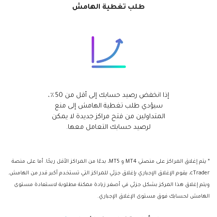
طلب تغطية الهامش
إذا انخفض رصيد حسابك إلى أقل من 50٪،
سيؤدي طلب تغطية الهامش إلى منع
المتداولين من فتح مراكز جديدة لا يمكن
لرصيد حسابك التعامل معها.
* يتم إغلاق المراكز على منصتي MT4 و MT5، بدءًا من المراكز الأقل ربحًا. أما على منصة
cTrader، يقوم الإغلاق الإجباري بإغلاق جزئي للمراكز التي تستخدم أكبر قدر من الهامش.
ويتم إغلاق هذا المركز بشكل جزئي في أصغر زيادة ممكنة مطلوبة لاستعادة مستوى
الهامش لحسابك فوق مستوى الإغلاق الإجباري.