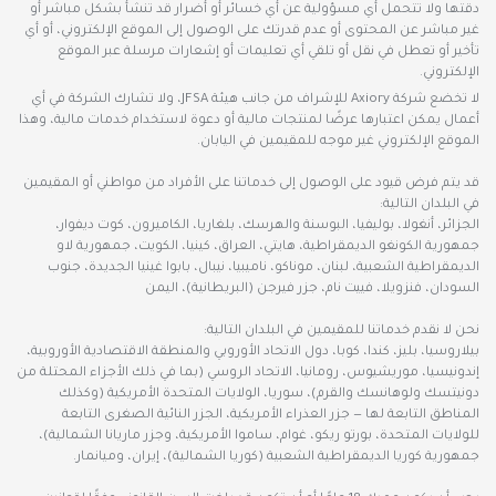
دقتها ولا تتحمل أي مسؤولية عن أي خسائر أو أضرار قد تنشأ بشكل مباشر أو
غير مباشر عن المحتوى أو عدم قدرتك على الوصول إلى الموقع الإلكتروني، أو أي
تأخير أو تعطل في نقل أو تلقي أي تعليمات أو إشعارات مرسلة عبر الموقع
الإلكتروني.
لا تخضع شركة Axiory للإشراف من جانب هيئة JFSA، ولا تشارك الشركة في أي
أعمال يمكن اعتبارها عرضًا لمنتجات مالية أو دعوة لاستخدام خدمات مالية، وهذا
الموقع الإلكتروني غير موجه للمقيمين في اليابان.
قد يتم فرض قيود على الوصول إلى خدماتنا على الأفراد من مواطني أو المقيمين
في البلدان التالية:
الجزائر، أنغولا، بوليفيا، البوسنة والهرسك، بلغاريا، الكاميرون، كوت ديفوار،
جمهورية الكونغو الديمقراطية، هايتي، العراق، كينيا، الكويت، جمهورية لاو
الديمقراطية الشعبية، لبنان، موناكو، ناميبيا، نيبال، بابوا غينيا الجديدة، جنوب
السودان، فنزويلا، فييت نام، جزر فيرجن (البريطانية)، اليمن
نحن لا نقدم خدماتنا للمقيمين في البلدان التالية:
بيلاروسيا، بليز، كندا، كوبا، دول الاتحاد الأوروبي والمنطقة الاقتصادية الأوروبية،
إندونيسيا، موريشيوس، رومانيا، الاتحاد الروسي (بما في ذلك الأجزاء المحتلة من
دونيتسك ولوهانسك والقرم)، سوريا، الولايات المتحدة الأمريكية (وكذلك
المناطق التابعة لها — جزر العذراء الأمريكية، الجزر النائية الصغرى التابعة
للولايات المتحدة، بورتو ريكو، غوام، ساموا الأمريكية، وجزر ماريانا الشمالية)،
جمهورية كوريا الديمقراطية الشعبية (كوريا الشمالية)، إيران، وميانمار.