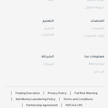
أدوات التداول
البدء
شروط التداول
المنصات
التعليم
المنصات
التعليم
التحليلات
أدوات المنصات
معلومات عنا
الشراكة
لماذا Axiory
الشركاء
من نحن
Trading Execution
Privacy Policy
Full Risk Warning
Anti Money Laundering Policy
Terms and Conditions
Partnership Agreement
FATCA & CRS