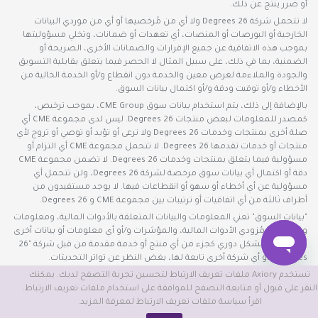
أو ضرر ينتج عن ذلك.
لا تتحمل شركة 26 Degrees ولا أي من مُرخصيها أو أي من موردي البيانات
الخارجية أو البورصات أو المنصات، أي تعهدات أو ضمانات، وتخلي مسؤوليتها
بموجب هذه الاتفاقية عن جميع الإقرارات والضمانات الأخرى، الصريحة أو
الضمنية، بما في ذلك، على سبيل المثال لا الحصر فيما يتعلق بقابلية التسويق
والجودة والملاءمة لغرض معين والخدمة دون انقطاع و/أو الخدمة الخالية من
الأخطاء و/أو توقيت ودقة و/أو اكتمال بيانات السوق.
بالإضافة إلى ذلك، يتم استخدام بيانات سوق CME Group، بموجب ترخيص،
كمصدر للمعلومات لبعض منتجات 26 Degrees. ليس لدى مجموعة CME أي
صلة أخرى بمنتجات وخدمات 26 Degrees ولا ترعى أو تؤيد أو توصي أو تروج لأي
منتجات أو خدمات تقدمها 26 Degrees. لا تتحمل مجموعة CME أي التزام أو
مسؤولية فيما يتعلق بمنتجات وخدمات 26 Degrees. لا تضمن مجموعة CME
دقة أو اكتمال أي بيانات سوق مرخصة لشركة 26 Degrees، ولن تتحمل أي
مسؤولية عن أي أخطاء أو سهو أو انقطاعات فيها. لا يوجد مستفيدون من
أطراف ثالثة من أي اتفاقيات أو ترتيبات بين مجموعة CME و 26 Degrees.
"بيانات السوق" تعني المعلومات والبيانات المتعلقة بالأدوات المالية، ومعلومات
وبيانات عن مُزودي الأدوات المالية، والمؤشرات و/أو أي معلومات أو بيانات أخرى
يتم توفيرها بشكل دوري كجزء من أي منتج أو خدمة مقدمة من قبل شركة "26
Degrees" أو أي شركة أخرى تابعة لها، بغض النظر عن تواتر التحديثات.
تستخدم Axiory ملفات تعريف الارتباط لتحسين تجربة التصفح لديك. يمكنك
©2026 هذا الموقع الإلكتروني تملكه وتديره شركة Axiory Global Limited.
النقر على قبول أو متابعة التصفح للموافقة على استخدام ملفات تعريف الارتباط.
اقرأ سياسة ملفات تعريف الارتباط لمعرفة المزيد.
© AXIORY is a trade name of Axiory Global Ltd. All rights reserved