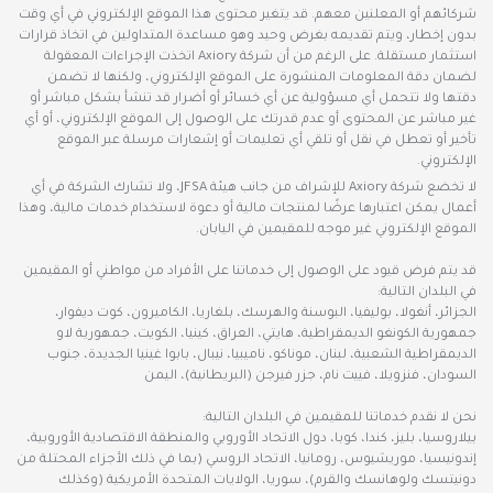
شركائهم أو المعلنين معهم. قد يتغير محتوى هذا الموقع الإلكتروني في أي وقت
بدون إخطار، ويتم تقديمه بغرض وحيد وهو مساعدة المتداولين في اتخاذ قرارات
استثمار مستقلة. على الرغم من أن شركة Axiory اتخذت الإجراءات المعقولة
لضمان دقة المعلومات المنشورة على الموقع الإلكتروني، ولكنها لا تضمن
دقتها ولا تتحمل أي مسؤولية عن أي خسائر أو أضرار قد تنشأ بشكل مباشر أو
غير مباشر عن المحتوى أو عدم قدرتك على الوصول إلى الموقع الإلكتروني، أو أي
تأخير أو تعطل في نقل أو تلقي أي تعليمات أو إشعارات مرسلة عبر الموقع
الإلكتروني.
لا تخضع شركة Axiory للإشراف من جانب هيئة JFSA، ولا تشارك الشركة في أي
أعمال يمكن اعتبارها عرضًا لمنتجات مالية أو دعوة لاستخدام خدمات مالية، وهذا
الموقع الإلكتروني غير موجه للمقيمين في اليابان.
قد يتم فرض قيود على الوصول إلى خدماتنا على الأفراد من مواطني أو المقيمين
في البلدان التالية:
الجزائر، أنغولا، بوليفيا، البوسنة والهرسك، بلغاريا، الكاميرون، كوت ديفوار،
جمهورية الكونغو الديمقراطية، هايتي، العراق، كينيا، الكويت، جمهورية لاو
الديمقراطية الشعبية، لبنان، موناكو، ناميبيا، نيبال، بابوا غينيا الجديدة، جنوب
السودان، فنزويلا، فييت نام، جزر فيرجن (البريطانية)، اليمن
نحن لا نقدم خدماتنا للمقيمين في البلدان التالية:
بيلاروسيا، بليز، كندا، كوبا، دول الاتحاد الأوروبي والمنطقة الاقتصادية الأوروبية،
إندونيسيا، موريشيوس، رومانيا، الاتحاد الروسي (بما في ذلك الأجزاء المحتلة من
دونيتسك ولوهانسك والقرم)، سوريا، الولايات المتحدة الأمريكية (وكذلك