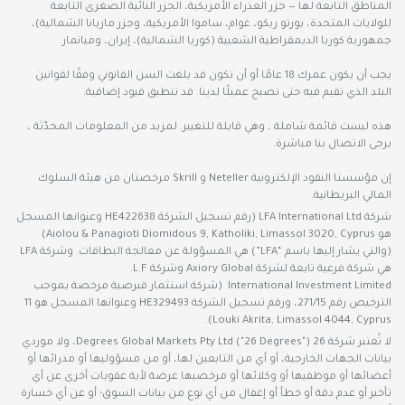
المناطق التابعة لها — جزر العذراء الأمريكية، الجزر النائية الصغرى التابعة
للولايات المتحدة، بورتو ريكو، غوام، ساموا الأمريكية، وجزر ماريانا الشمالية)،
جمهورية كوريا الديمقراطية الشعبية (كوريا الشمالية)، إيران، وميانمار.
يجب أن يكون عمرك 18 عامًا أو أن تكون قد بلغت السن القانوني وفقًا لقوانين
البلد الذي تقيم فيه حتى تصبح عميلًا لدينا. قد تنطبق قيود إضافية.
هذه ليست قائمة شاملة ، وهي قابلة للتغيير. لمزيد من المعلومات المحدّثة ،
يرجى الاتصال بنا مباشرة.
إن مؤسستا النقود الإلكترونية Neteller و Skrill مرخصتان من هيئة السلوك
المالي البريطانية.
شركة LFA International Ltd (رقم تسجيل الشركة HE422638 وعنوانها المسجل
هو Aiolou & Panagioti Diomidous 9, Katholiki, Limassol 3020, Cyprus)
(والتي يشار إليها باسم “LFA”) هي المسؤولة عن معالجة البطاقات. وشركة LFA
هي شركة فرعية تابعة لشركة Axiory Global وشركة L.F.
International Investment Limited (شركة استثمار قبرصية مرخصة بموجب
الترخيص رقم 271/15، ورقم تسجيل الشركة HE329493 وعنوانها المسجل هو 11
Louki Akrita, Limassol 4044, Cyprus).
لا تُعتبر شركة 26 Degrees Global Markets Pty Ltd ("26 Degrees")، ولا موردي
بيانات الجهات الخارجية، أو أي من التابعين لها، أو من مسؤوليها أو مدرائها أو
أعضائها أو موظفيها أو وكلائها أو مرخصيها عرضة لأية عقوبات أخرى عن أي
تأخير أو عدم دقة أو خطأ أو إغفال من أي نوع من بيانات السوق؛ أو عن أي خسارة