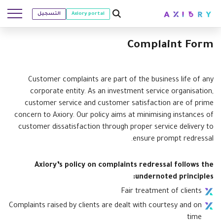
Axiory portal
التسجيل
Complaint Form
Customer complaints are part of the business life of any
تداول
corporate entity. As an investment service organisation,
customer service and customer satisfaction are of prime
الأسواق
شروط التداول
الحسابات
concern to Axiory. Our policy aims at minimising instances of
customer dissatisfaction through proper service delivery to
Clash CFDs
طرق التمويل
البدء
جديد
حسابات التداول
المنصات
ensure prompt redressal.
مواصفات التداول
الفوركس
Axiory Wallet
فتح حساب حقيقي
المنصات
أدوات التداول
جديد
أدوات المنصات
تعليم
الرافعة المالية
الذهب والمعادن
عملية تحقق ذكية وسريعة
قارن بين الحسابات
Axiory
’s policy on complaints redressal follows the
مؤشر Strike
قارن بين المنصات
البيانات التاريخية لمنصة ميتاتريدر
التعليم
التحليلات
عن Axiory
الحماية من الرصيد السلبي
النفط ومصادر الطاقة
حسابات الشركات
undernoted principles:
مؤشرات MT4 المخصصة
MetaTrader 4
المؤشرات المخصصة
الحاسبات
عقود الفروقات على المؤشرات
أكاديمية تداول Axiory
لماذا AXIORY
من نحن
الشراكات
حساب تجريبي
Fair treatment of clients
MetaTrader 5
دليل تثبيت منصة MT4
التقويم الاقتصادي
إحصائيات التداول
عقود فروقات الأسهم
كيف
جديد
حسابات إسلامية
Complaints raised by clients are dealt with courtesy and on
المزايا
من نحن
cTrader
Trading Signals
دليل تثبيت منصة MT5
جديد
جدول مواعيد التداول خلال العطلات
البورصات
time
حساب MT5 Alpha
فريق Axiory
الترخيص والتسجيل