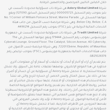
خلال الكيانين التاليين المرخصين والخاضعين للرقابة:
شركة
Axiory Global Limited
هي شركة ذات مسؤولية محدودة تأسست في
بليز بموجب رقم التسجيل 000005723 (رقم التسجيل السابق 127090) ويقع
عنوانها المسجل في No. 1 Corner of William Fonseca Street, Marine Parade,
Belize City, Belize, C.A، وهي شركة مرخصة حسب الأصول من جانب هيئة
الخدمات المالية الدولية في بليز (FSC) بموجب رقم التسجيل 4496214.
شركة
Tradit Limited
هي شركة ذات مسؤولية محدودة تأسست في جمهورية
موريشيوس بموجب رقم التسجيل 179444 ويقع عنوانها المسجل في The
Cyberati Lounge, Ground Floor, The Catalyst, Silicon Avenue, 40 Cybercity,
72201 Ebène, Republic of Mauritius، وهي شركة مرخصة حسب الأصول من
جانب هيئة الخدمات المالية بجمهورية موريشيوس (FSC) بموجب ترخيص رقم
GB21026376.
يتم تقديم أي آراء أو أخبار أو أبحاث أو تحليلات أو أسعار أو أي معلومات أخرى
مذكورة في هذا الموقع الإلكتروني بوصفها تعليقات عامة على السوق، ولا تشكل
نصيحة استثمارية. لا تتحمل شركة Axiory أي مسؤولية عن أي خسائر أو أضرار،
بما في ذلك على سبيل المثال وليس الحصر، أي خسارة للربح والتي قد تنشأ
نتيجة لاستخدام هذه المعلومات أو الاعتماد عليها سواء بشكل مباشر أو غير
مباشر. روابط الأطراف الخارجية: يتم تقديم روابط المواقع الإلكترونية الخاصة
بالأطراف الخارجية من أجل راحتك. ولا تخضع هذه المواقع الإلكترونية لسيطرتنا
وقد لا تتبع هذه المواقع نفس المعايير التي نتبعها فيما يتعلق بالخصوصية أو
الأمن أو إمكانية الوصول. إن شركة Axiory لا تؤيد ولا تضمن العروض التي
يقدمها المزودين من الأطراف الخارجية، كما لا تتحمل شركة Axiory أي
مسؤولية عن أمن أو محتوى أو توافر المواقع الإلكترونية للأطراف الخارجية أو