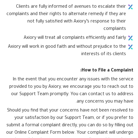
Axiory App
دليل تثبيت منصة سي تريدر
جديد
صناديق الاستثمار المتداولة في البورصات
Clients are fully informed of avenues to escalate their
Zero Account
English
جديد
الوثائق القانونية
الشفافية والأمان
complaints and their rights to alternate remedy if they are
日本語
فتح حساب حقيقي
الجوائز العالمية
الأسئلة المتكررة
not fully satisfied with Axiory’s response to their
عربى
تواصل معنا
complaints
فتح حساب تجريبي
Русский
Axiory will treat all complaints efficiently and fairly
Español
Trading is Risky.
Axiory will work in good faith and without prejudice to the
ไทย
interests of its clients
Tiếng Việt
How to File a Complaint:
In the event that you encounter any issues with the service
provided to you by Axiory, we encourage you to reach out to
our Support Team promptly. You can contact us to address
any concerns you may have.
Should you find that your concerns have not been resolved to
your satisfaction by our Support Team, or if you prefer to
submit a formal complaint directly, you can do so by filling out
our Online Complaint Form below. Your complaint will undergo