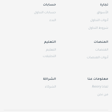
تجارة
حسابات
الأسواق
حسابات التداول
أدوات التداول
البدء
شروط التداول
المنصات
التعليم
المنصات
التعليم
التحليلات
أدوات المنصات
معلومات عنا
الشراكة
لماذا Axiory
الشركاء
من نحن