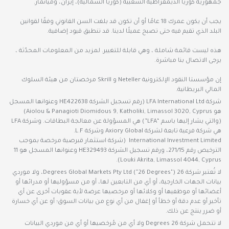
جمهورية كوريا الديمقراطية الشعبية (كوريا الشمالية)، إيران، وميانمار.
يجب أن يكون عمرك 18 عامًا أو أن تكون قد بلغت السن القانوني وفقًا لقوانين
البلد الذي تقيم فيه حتى تصبح عميلًا لدينا. قد تنطبق قيود إضافية.
هذه ليست قائمة شاملة ، وهي قابلة للتغيير. لمزيد من المعلومات المحدّثة ،
يرجى الاتصال بنا مباشرة.
إن مؤسستا النقود الإلكترونية Neteller و Skrill مرخصتان من هيئة السلوك
المالي البريطانية.
شركة LFA International Ltd (رقم تسجيل الشركة HE422638 وعنوانها المسجل
هو Aiolou & Panagioti Diomidous 9, Katholiki, Limassol 3020, Cyprus)
(والتي يشار إليها باسم “LFA”) هي المسؤولة عن معالجة البطاقات. وشركة LFA
هي شركة فرعية تابعة لشركة Axiory Global وشركة L.F.
International Investment Limited (شركة استثمار قبرصية مرخصة بموجب
الترخيص رقم 271/15، ورقم تسجيل الشركة HE329493 وعنوانها المسجل هو 11
Louki Akrita, Limassol 4044, Cyprus).
لا تُعتبر شركة 26 Degrees Global Markets Pty Ltd ("26 Degrees")، ولا موردي
بيانات الجهات الخارجية، أو أي من التابعين لها، أو من مسؤوليها أو مدرائها أو
أعضائها أو موظفيها أو وكلائها أو مرخصيها عرضة لأية عقوبات أخرى عن أي
تأخير أو عدم دقة أو خطأ أو إغفال من أي نوع من بيانات السوق؛ أو عن أي خسارة
أو ضرر ينتج عن ذلك.
لا تتحمل شركة 26 Degrees ولا أي من مُرخصيها أو أي من موردي البيانات