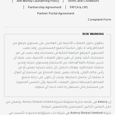
Anti Money Laundering Policy
Terms and Conditions
Partnership Agreement
FATCA & CRS
Partner Portal Agreement
Complaint Form
RISK WARNING
ينطوي تداول العملات الأجنبية على الهامش على مستوى مرتفع من
المخاطر وقد لا يكون مناسبًا لجميع المستثمرين. وقد يصب
المستوى المرتفع للرافعة المالية في مصلحتك وقد يصب في غير
مصلحتك أيضًا. وقبل أن تقرر تداول العملات الأجنبية، يجب عليك أن
تدرس بعناية بالغة أهدافك من الاستثمار ومستوى خبرتك ومدى
تحملك للمخاطرة. وهناك احتمال بأن تتكبد خسارة لبعض أو كل
رأس مالك الأولي، ولذلك يتعين عليك الامتناع عن استثمار أي أموال
لا يمكنك أن تتحمل خسارتها. ويجب أن تكون على دراية بجميع
المخاطر المرتبطة بتداول العملات الأجنبية، وأن تلتمس المشورة
من مستشار مالي مستقل إذا كانت لديك أي شكوك.
إن
Axiory
هي علامة تجارية مملوكة لشركة Axiory Global Limited، وتعمل من
خلال الكيانين التاليين المرخصين والخاضعين للرقابة:
شركة
Axiory Global Limited
هي شركة ذات مسؤولية محدودة تأسست في