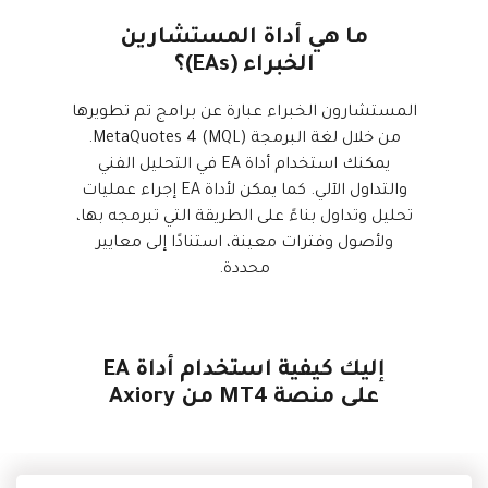
Axiory App
دليل تثبيت منصة سي تريدر
جديد
صناديق الاستثمار المتداولة في البورصات
Zero Account
English
جديد
الوثائق القانونية
الشفافية والأمان
ما هي أداة المستشارين
日本語
فتح حساب حقيقي
الخبراء (EAs)؟
الجوائز العالمية
الأسئلة المتكررة
عربى
تواصل معنا
المستشارون الخبراء عبارة عن برامج تم تطويرها
فتح حساب تجريبي
Русский
من خلال لغة البرمجة MetaQuotes 4 (MQL).
Español
Trading is Risky.
يمكنك استخدام أداة EA في التحليل الفني
ไทย
والتداول الآلي. كما يمكن لأداة EA إجراء عمليات
Tiếng Việt
تحليل وتداول بناءً على الطريقة التي تبرمجه بها،
ولأصول وفترات معينة، استنادًا إلى معايير
محددة.
إليك كيفية استخدام أداة EA
على منصة MT4 من Axiory