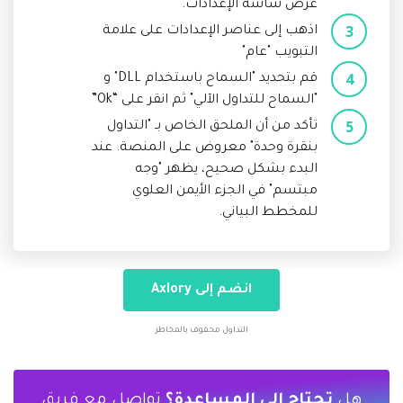
عرض شاشة الإعدادات.
اذهب إلى عناصر الإعدادات على علامة
التبويب "عام"
قم بتحديد "السماح باستخدام DLL" و
"السماح للتداول الآلي" ثم انقر على “Ok”
تأكد من أن الملحق الخاص بـ "التداول
بنقرة وحدة" معروض على المنصة. عند
البدء بشكل صحيح، يظهر "وجه
مبتسم" في الجزء الأيمن العلوي
للمخطط البياني.
انضم إلى Axiory
التداول محفوف بالمخاطر
هل
تحتاج إلى المساعدة؟
تواصل مع فريق