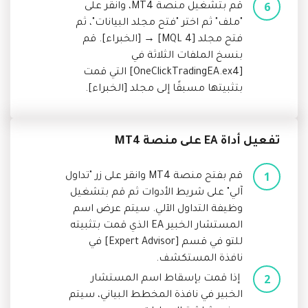
قم بتشغيل منصة MT4، وانقر على
"ملف" ثم اختر "فتح مجلد البيانات"، ثم
فتح مجلد [MQL 4] → [الخبراء]. قم
بنسخ الملفات الثلاثة في
[OneClickTradingEA.ex4] التي قمت
بتثبيتها مسبقًا إلى مجلد [الخبراء].
تفعيل أداة EA على منصة MT4
قم بفتح منصة MT4 وانقر على زر "تداول
آلي" على شريط الأدوات ثم قم بتشغيل
وظيفة التداول الآلي. سيتم عرض اسم
المستشار الخبير EA الذي قمت بتثبيته
للتو في قسم [Expert Advisor] في
نافذة المستكشف.
إذا قمت بإسقاط اسم المستشار
الخبير في نافذة المخطط البياني، سيتم