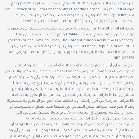
بليز بموجب رقم التسجيل 000005723 (رقم التسجيل السابق 127090) ويقع
عنوانها المسجل في No. 1 Corner of William Fonseca Street, Marine Parade,
Belize City, Belize, C.A، وهي شركة مرخصة حسب الأصول من جانب هيئة
الخدمات المالية الدولية في بليز (FSC) بموجب رقم التسجيل 4496214.
شركة
Tradit Limited
هي شركة ذات مسؤولية محدودة تأسست في جمهورية
موريشيوس بموجب رقم التسجيل 179444 ويقع عنوانها المسجل في The
Cyberati Lounge, Ground Floor, The Catalyst, Silicon Avenue, 40 Cybercity,
72201 Ebène, Republic of Mauritius، وهي شركة مرخصة حسب الأصول من
جانب هيئة الخدمات المالية بجمهورية موريشيوس (FSC) بموجب ترخيص رقم
GB21026376.
يتم تقديم أي آراء أو أخبار أو أبحاث أو تحليلات أو أسعار أو أي معلومات أخرى
مذكورة في هذا الموقع الإلكتروني بوصفها تعليقات عامة على السوق، ولا تشكل
نصيحة استثمارية. لا تتحمل شركة Axiory أي مسؤولية عن أي خسائر أو أضرار،
بما في ذلك على سبيل المثال وليس الحصر، أي خسارة للربح والتي قد تنشأ
نتيجة لاستخدام هذه المعلومات أو الاعتماد عليها سواء بشكل مباشر أو غير
مباشر. روابط الأطراف الخارجية: يتم تقديم روابط المواقع الإلكترونية الخاصة
بالأطراف الخارجية من أجل راحتك. ولا تخضع هذه المواقع الإلكترونية لسيطرتنا
وقد لا تتبع هذه المواقع نفس المعايير التي نتبعها فيما يتعلق بالخصوصية أو
الأمن أو إمكانية الوصول. إن شركة Axiory لا تؤيد ولا تضمن العروض التي
يقدمها المزودين من الأطراف الخارجية، كما لا تتحمل شركة Axiory أي
مسؤولية عن أمن أو محتوى أو توافر المواقع الإلكترونية للأطراف الخارجية أو
شركائهم أو المعلنين معهم. قد يتغير محتوى هذا الموقع الإلكتروني في أي وقت
بدون إخطار، ويتم تقديمه بغرض وحيد وهو مساعدة المتداولين في اتخاذ قرارات