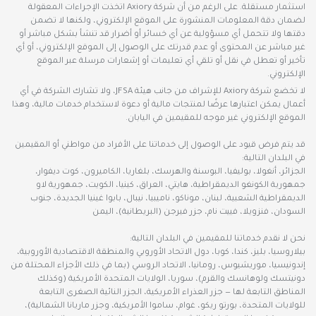
استثمار مستقلة. على الرغم من أن شركة Axiory اتخذت الإجراءات المعقولة
لضمان دقة المعلومات المنشورة على الموقع الإلكتروني، ولكنها لا تضمن
دقتها ولا تتحمل أي مسؤولية عن أي خسائر أو أضرار قد تنشأ بشكل مباشر أو
غير مباشر عن المحتوى أو عدم قدرتك على الوصول إلى الموقع الإلكتروني، أو أي
تأخير أو تعطل في نقل أو تلقي أي تعليمات أو إشعارات مرسلة عبر الموقع
الإلكتروني.
لا تخضع شركة Axiory للإشراف من جانب هيئة JFSA، ولا تشارك الشركة في أي
أعمال يمكن اعتبارها عرضًا لمنتجات مالية أو دعوة لاستخدام خدمات مالية، وهذا
الموقع الإلكتروني غير موجه للمقيمين في اليابان.
قد يتم فرض قيود على الوصول إلى خدماتنا على الأفراد من مواطني أو المقيمين
في البلدان التالية:
الجزائر، أنغولا، بوليفيا، البوسنة والهرسك، بلغاريا، الكاميرون، كوت ديفوار،
جمهورية الكونغو الديمقراطية، هايتي، العراق، كينيا، الكويت، جمهورية لاو
الديمقراطية الشعبية، لبنان، موناكو، ناميبيا، نيبال، بابوا غينيا الجديدة، جنوب
السودان، فنزويلا، فييت نام، جزر فيرجن (البريطانية)، اليمن
نحن لا نقدم خدماتنا للمقيمين في البلدان التالية:
بيلاروسيا، بليز، كندا، كوبا، دول الاتحاد الأوروبي والمنطقة الاقتصادية الأوروبية،
إندونيسيا، موريشيوس، رومانيا، الاتحاد الروسي (بما في ذلك الأجزاء المحتلة من
دونيتسك ولوهانسك والقرم)، سوريا، الولايات المتحدة الأمريكية (وكذلك
المناطق التابعة لها — جزر العذراء الأمريكية، الجزر النائية الصغرى التابعة
للولايات المتحدة، بورتو ريكو، غوام، ساموا الأمريكية، وجزر ماريانا الشمالية)،