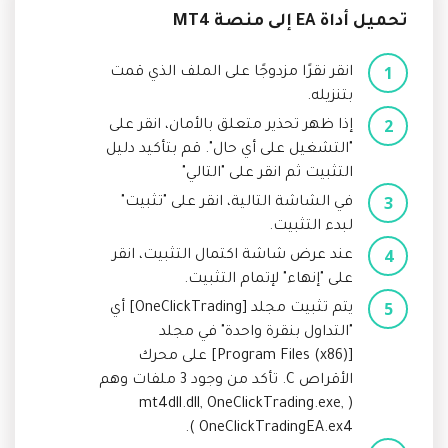
تحميل أداة EA إلى منصة MT4
انقر نقرًا مزدوجًا على الملف الذي قمت
بتنزيله.
إذا ظهر تحذير متعلق بالأمان، انقر على
"التشغيل على أي حال". قم بتأكيد دليل
التثبيت ثم انقر على "التالي"
في الشاشة التالية، انقر على "تثبيت"
لبدء التثبيت.
عند عرض شاشة اكتمال التثبيت، انقر
على "إنهاء" لإتمام التثبيت.
يتم تثبيت مجلد [OneClickTrading] أي
"التداول بنقرة واحدة" في مجلد
[Program Files (x86)] على محرك
الأقراص C. تأكد من وجود 3 ملفات وهم
( mt4dll.dll, OneClickTrading.exe,
OneClickTradingEA.ex4 ).