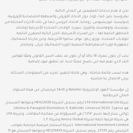
نحن لا نقدم خدماتنا للمقيمين في البلدان التالية:
بيلاروسيا، بليز، كندا، كوبا، دول الاتحاد الأوروبي والمنطقة الاقتصادية الأوروبية،
إندونيسيا، موريشيوس، رومانيا، الاتحاد الروسي (بما في ذلك الأجزاء المحتلة من
دونيتسك ولوهانسك والقرم)، سوريا، الولايات المتحدة الأمريكية (وكذلك
المناطق التابعة لها — جزر العذراء الأمريكية، الجزر النائية الصغرى التابعة
للولايات المتحدة، بورتو ريكو، غوام، ساموا الأمريكية، وجزر ماريانا الشمالية)،
جمهورية كوريا الديمقراطية الشعبية (كوريا الشمالية)، إيران، وميانمار.
يجب أن يكون عمرك 18 عامًا أو أن تكون قد بلغت السن القانوني وفقًا لقوانين
البلد الذي تقيم فيه حتى تصبح عميلًا لدينا. قد تنطبق قيود إضافية.
هذه ليست قائمة شاملة ، وهي قابلة للتغيير. لمزيد من المعلومات المحدّثة ،
يرجى الاتصال بنا مباشرة.
إن مؤسستا النقود الإلكترونية Neteller و Skrill مرخصتان من هيئة السلوك
المالي البريطانية.
شركة LFA International Ltd (رقم تسجيل الشركة HE422638 وعنوانها المسجل
هو Aiolou & Panagioti Diomidous 9, Katholiki, Limassol 3020, Cyprus)
(والتي يشار إليها باسم “LFA”) هي المسؤولة عن معالجة البطاقات. وشركة LFA
هي شركة فرعية تابعة لشركة Axiory Global وشركة L.F.
International Investment Limited (شركة استثمار قبرصية مرخصة بموجب
الترخيص رقم 271/15، ورقم تسجيل الشركة HE329493 وعنوانها المسجل هو 11