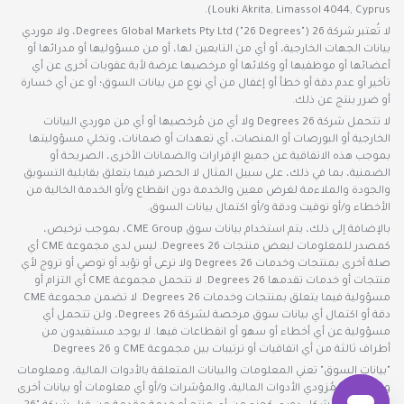
Louki Akrita, Limassol 4044, Cyprus).
لا تُعتبر شركة 26 Degrees Global Markets Pty Ltd ("26 Degrees")، ولا موردي
بيانات الجهات الخارجية، أو أي من التابعين لها، أو من مسؤوليها أو مدرائها أو
أعضائها أو موظفيها أو وكلائها أو مرخصيها عرضة لأية عقوبات أخرى عن أي
تأخير أو عدم دقة أو خطأ أو إغفال من أي نوع من بيانات السوق؛ أو عن أي خسارة
أو ضرر ينتج عن ذلك.
لا تتحمل شركة 26 Degrees ولا أي من مُرخصيها أو أي من موردي البيانات
الخارجية أو البورصات أو المنصات، أي تعهدات أو ضمانات، وتخلي مسؤوليتها
بموجب هذه الاتفاقية عن جميع الإقرارات والضمانات الأخرى، الصريحة أو
الضمنية، بما في ذلك، على سبيل المثال لا الحصر فيما يتعلق بقابلية التسويق
والجودة والملاءمة لغرض معين والخدمة دون انقطاع و/أو الخدمة الخالية من
الأخطاء و/أو توقيت ودقة و/أو اكتمال بيانات السوق.
بالإضافة إلى ذلك، يتم استخدام بيانات سوق CME Group، بموجب ترخيص،
كمصدر للمعلومات لبعض منتجات 26 Degrees. ليس لدى مجموعة CME أي
صلة أخرى بمنتجات وخدمات 26 Degrees ولا ترعى أو تؤيد أو توصي أو تروج لأي
منتجات أو خدمات تقدمها 26 Degrees. لا تتحمل مجموعة CME أي التزام أو
مسؤولية فيما يتعلق بمنتجات وخدمات 26 Degrees. لا تضمن مجموعة CME
دقة أو اكتمال أي بيانات سوق مرخصة لشركة 26 Degrees، ولن تتحمل أي
مسؤولية عن أي أخطاء أو سهو أو انقطاعات فيها. لا يوجد مستفيدون من
أطراف ثالثة من أي اتفاقيات أو ترتيبات بين مجموعة CME و 26 Degrees.
"بيانات السوق" تعني المعلومات والبيانات المتعلقة بالأدوات المالية، ومعلومات
وبيانات عن مُزودي الأدوات المالية، والمؤشرات و/أو أي معلومات أو بيانات أخرى