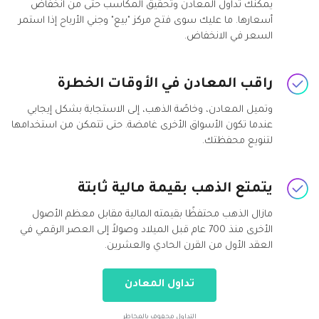
يمكنك تداول المعادن وتحقيق المكاسب حتى من انخفاض
أسعارها. ما عليك سوى فتح مركز "بيع" وجني الأرباح إذا استمر
السعر في الانخفاض.
راقب المعادن في الأوقات الخطرة
وتميل المعادن، وخاصًة الذهب، إلى الاستجابة بشكل إيجابي
عندما تكون الأسواق الأخرى غامضة. حتى تتمكن من استخدامها
لتنويع محفظتك.
يتمتع الذهب بقيمة مالية ثابتة
مازال الذهب محتفظًا بقيمته المالية مقابل معظم الأصول
الأخرى منذ 700 عام قبل الميلاد وصولاً إلى العصر الرقمي في
العقد الأول من القرن الحادي والعشرين.
تداول المعادن
التداول محفوف بالمخاطر