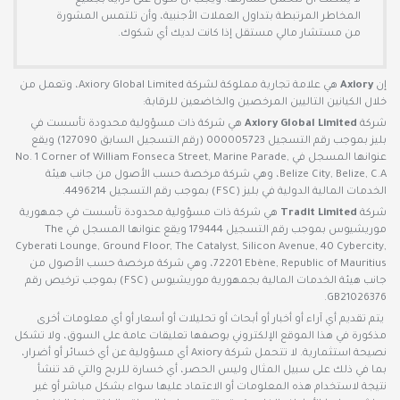
لا يمكنك أن تتحمل خسارتها. ويجب أن تكون على دراية بجميع
المخاطر المرتبطة بتداول العملات الأجنبية، وأن تلتمس المشورة
من مستشار مالي مستقل إذا كانت لديك أي شكوك.
إن
Axiory
هي علامة تجارية مملوكة لشركة Axiory Global Limited، وتعمل من
خلال الكيانين التاليين المرخصين والخاضعين للرقابة:
شركة
Axiory Global Limited
هي شركة ذات مسؤولية محدودة تأسست في
بليز بموجب رقم التسجيل 000005723 (رقم التسجيل السابق 127090) ويقع
عنوانها المسجل في No. 1 Corner of William Fonseca Street, Marine Parade,
Belize City, Belize, C.A، وهي شركة مرخصة حسب الأصول من جانب هيئة
الخدمات المالية الدولية في بليز (FSC) بموجب رقم التسجيل 4496214.
شركة
Tradit Limited
هي شركة ذات مسؤولية محدودة تأسست في جمهورية
موريشيوس بموجب رقم التسجيل 179444 ويقع عنوانها المسجل في The
Cyberati Lounge, Ground Floor, The Catalyst, Silicon Avenue, 40 Cybercity,
72201 Ebène, Republic of Mauritius، وهي شركة مرخصة حسب الأصول من
جانب هيئة الخدمات المالية بجمهورية موريشيوس (FSC) بموجب ترخيص رقم
GB21026376.
يتم تقديم أي آراء أو أخبار أو أبحاث أو تحليلات أو أسعار أو أي معلومات أخرى
مذكورة في هذا الموقع الإلكتروني بوصفها تعليقات عامة على السوق، ولا تشكل
نصيحة استثمارية. لا تتحمل شركة Axiory أي مسؤولية عن أي خسائر أو أضرار،
بما في ذلك على سبيل المثال وليس الحصر، أي خسارة للربح والتي قد تنشأ
نتيجة لاستخدام هذه المعلومات أو الاعتماد عليها سواء بشكل مباشر أو غير