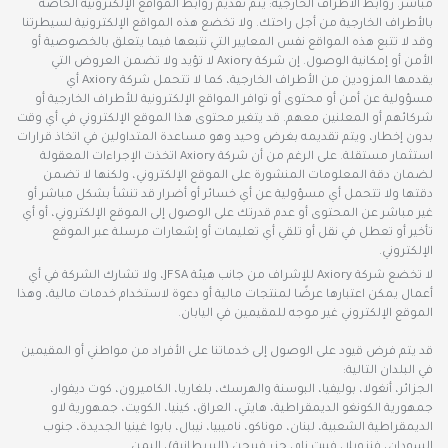
مباشر. روابط الأطراف الخارجية: يتم تقديم روابط المواقع الإلكترونية الخاصة
بالأطراف الخارجية من أجل راحتك. ولا تخضع هذه المواقع الإلكترونية لسيطرتنا
وقد لا تتبع هذه المواقع نفس المعايير التي نتبعها فيما يتعلق بالخصوصية أو
الأمن أو إمكانية الوصول. إن شركة Axiory لا تؤيد ولا تضمن العروض التي
يقدمها المزودين من الأطراف الخارجية، كما لا تتحمل شركة Axiory أي
مسؤولية عن أمن أو محتوى أو توافر المواقع الإلكترونية للأطراف الخارجية أو
شركائهم أو المعلنين معهم. قد يتغير محتوى هذا الموقع الإلكتروني في أي وقت
بدون إخطار، ويتم تقديمه بغرض وحيد وهو مساعدة المتداولين في اتخاذ قرارات
استثمار مستقلة. على الرغم من أن شركة Axiory اتخذت الإجراءات المعقولة
لضمان دقة المعلومات المنشورة على الموقع الإلكتروني، ولكنها لا تضمن
دقتها ولا تتحمل أي مسؤولية عن أي خسائر أو أضرار قد تنشأ بشكل مباشر أو
غير مباشر عن المحتوى أو عدم قدرتك على الوصول إلى الموقع الإلكتروني، أو أي
تأخير أو تعطل في نقل أو تلقي أي تعليمات أو إشعارات مرسلة عبر الموقع
الإلكتروني.
لا تخضع شركة Axiory للإشراف من جانب هيئة JFSA، ولا تشارك الشركة في أي
أعمال يمكن اعتبارها عرضًا لمنتجات مالية أو دعوة لاستخدام خدمات مالية، وهذا
الموقع الإلكتروني غير موجه للمقيمين في اليابان.
قد يتم فرض قيود على الوصول إلى خدماتنا على الأفراد من مواطني أو المقيمين
في البلدان التالية:
الجزائر، أنغولا، بوليفيا، البوسنة والهرسك، بلغاريا، الكاميرون، كوت ديفوار،
جمهورية الكونغو الديمقراطية، هايتي، العراق، كينيا، الكويت، جمهورية لاو
الديمقراطية الشعبية، لبنان، موناكو، ناميبيا، نيبال، بابوا غينيا الجديدة، جنوب
السودان، فنزويلا، فييت نام، جزر فيرجن (البريطانية)، اليمن