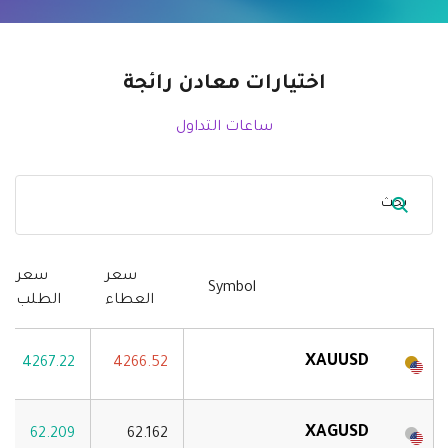
Axiory App
دليل تثبيت منصة سي تريدر
جديد
صناديق الاستثمار المتداولة في البورصات
Zero Account
English
جديد
الوثائق القانونية
الشفافية والأمان
日本語
فتح حساب حقيقي
الجوائز العالمية
الأسئلة المتكررة
اختيارات معادن رائجة
عربى
تواصل معنا
فتح حساب تجريبي
Русский
ساعات التداول
Español
Trading is Risky.
ไทย
Tiếng Việt
سعر
سعر
Symbol
العطاء
الطلب
XAUUSD
4267.22
4266.52
XAGUSD
62.209
62.162