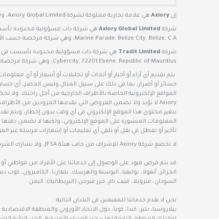
إن
Axiory
هي علامة تجارية مملوكة لشركة Axiory Global Limited، وتعمل من خلال الكيانين التاليين المرخصين والخاضعين للرقابة:
شركة
Axiory Global Limited
Marine Parade, Belize City, Belize, C.A، وهي شركة مرخصة حسب الأصول من جانب هيئة الخدمات المالية الدولية في بليز (FSC) بموجب رقم التسجيل 4496214.
شركة
Tradit Limited
Cybercity, 72201 Ebène, Republic of Mauritius، وهي شركة مرخصة حسب الأصول من جانب هيئة الخدمات المالية بجمهورية موريشيوس (FSC) بموجب ترخيص رقم GB21026376.
خسائر أو أضرار، بما في ذلك على سبيل المثال وليس الحصر، أي خسارة ل
المواقع الإلكترونية الخاصة بالأطراف الخارجية من أجل راحتك. ولا تخض
المعلومات المنشورة على الموقع الإلكتروني، ولكنها لا تضمن دقتها 
تأخير أو تعطل في نقل أو تلقي أي تعليمات أو إشعارات مرسلة عبر الموق
لا تخضع شركة Axiory للإشراف من جانب هيئة JFSA، ولا تشارك الشركة في أي أعمال يمكن اعتبارها عرضًا لمنتجات مالية أو دعوة لاستخدام خدمات مالية، وهذا الموقع الإلكتروني غير موجه للمقيمين في اليابان.
قد يتم فرض قيود على الوصول إلى خدماتنا على الأفراد من مواطني أو ال
الجزائر، أنغولا، بوليفيا، البوسنة والهرسك، بلغاريا، الكاميرون، كوت ديف
السودان، فنزويلا، فييت نام، جزر فيرجن (البريطانية)، اليمن
نحن لا نقدم خدماتنا للمقيمين في البلدان التالية:
بيلاروسيا، بليز، كندا، كوبا، دول الاتحاد الأوروبي والمنطقة الاقتصاد