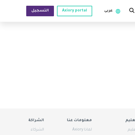
Axiory portal
التسجيل
عربى
ن
أدوات المنصات
English
البيانات التاريخية لمنصة ميتاتريدر
日本語
مؤشرات MT4 المخصصة
عربى
القانونية
دليل تثبيت منصة MT4
Русский
 المتكررة
دليل تثبيت منصة MT5
Español
عنا
دليل تثبيت منصة سي تريدر
ไทย
Tiếng Việt
عليم
معلومات عنا
الشراكة
عليم
لماذا Axiory
الشركاء