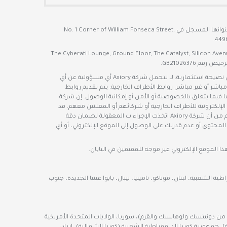
هي شركة ذات مسؤولية محدودة تأسست في بليز بموجب رقم التسجيل 000005723 (رقم التسجيل السابق 127090) ويقع عنوانها المسجل في No. 1 Corner of William Fonseca Street,
ولية محدودة تأسست في جمهورية موريشيوس بموجب رقم التسجيل 179444 ويقع عنوانها المسجل في The Cyberati Lounge, Ground Floor, The Catalyst, Silicon Avenue, 40
يتم تقديم أي آراء أو أخبار أو أبحاث أو تحليلات أو أسعار أو أي معلومات أخرى مذكورة في هذا الموقع الإلكتروني بوصفها تعليقات عامة على السوق، ولا تشكل نصيحة استثمارية. لا تتحمل شركة Axiory أي مسؤولية عن أي
شر أو غير مباشر. روابط الأطراف الخارجية: يتم تقديم روابط
ها فيما يتعلق بالخصوصية أو الأمن أو إمكانية الوصول. إن شركة
كة Axiory أي مسؤولية عن أمن أو محتوى أو توافر المواقع الإلكترونية للأطراف الخارجية أو شركائهم أو المعلنين معهم. قد
يتغير محتوى هذا الموقع الإلكتروني في أي وقت بدون إخطار، ويتم تقديمه بغرض وحيد وهو مساعدة المتداولين في اتخاذ قرارات استثمار مستقلة. على الرغم من أن شركة Axiory اتخذت الإجراءات المعقولة لضمان دقة
محتوى أو عدم قدرتك على الوصول إلى الموقع الإلكتروني، أو أي
ة الشعبية، لبنان، موناكو، ناميبيا، نيبال، بابوا غينيا الجديدة، جنوب
تلة من دونيتسك ولوهانسك والقرم)، سوريا، الولايات المتحدة الأمريكية