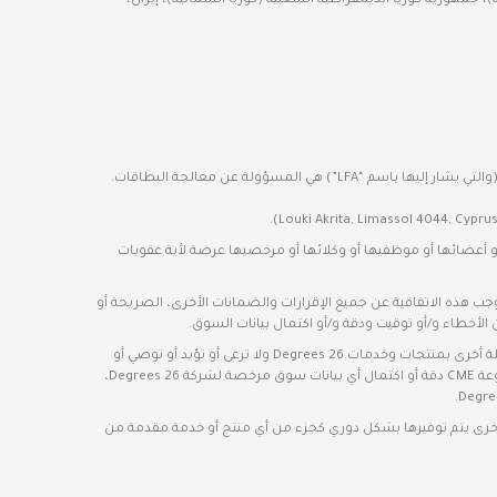
ية)، جمهورية كوريا الديمقراطية الشعبية (كوريا الشمالية)، إيران،
شركة LFA International Ltd (رقم تسجيل الشركة HE422638 وعنوانها المسجل هو Aiolou & Panagioti Diomidous 9, Katholiki, Limassol 3020, Cyprus) (والتي يشار إليها باسم “LFA”) هي المسؤولة عن معالجة البطاقات.
، أو من مسؤوليها أو مدرائها أو أعضائها أو موظفيها أو وكلائها أو مرخصيها عرضة لأية عقوبات
ليتها بموجب هذه الاتفاقية عن جميع الإقرارات والضمانات الأخرى، الصريحة أو
الأخطاء و/أو توقيت ودقة و/أو اكتمال بيانات السوق.
بالإضافة إلى ذلك، يتم استخدام بيانات سوق CME Group، بموجب ترخيص، كمصدر للمعلومات لبعض منتجات 26 Degrees. ليس لدى مجموعة CME أي صلة أخرى بمنتجات وخدمات 26 Degrees ولا ترعى أو تؤيد أو توصي أو
تروج لأي منتجات أو خدمات تقدمها 26 Degrees. لا تتحمل مجموعة CME أي التزام أو مسؤولية فيما يتعلق بمنتجات وخدمات 26 Degrees. لا تضمن مجموعة CME دقة أو اكتمال أي بيانات سوق مرخصة لشركة 26 Degrees،
ات أخرى يتم توفيرها بشكل دوري كجزء من أي منتج أو خدمة مقدمة من