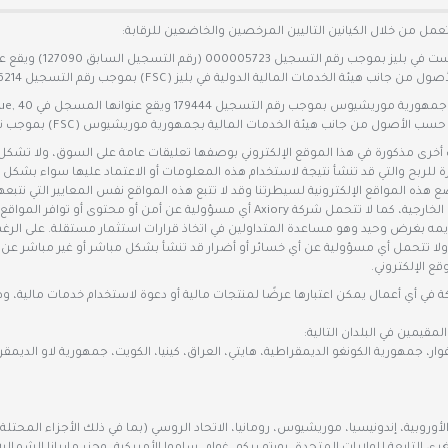
هي شركة ذات مسؤ
لربح والتي قد تنشأ نتيجة لاستخدام هذه المعلومات أو الاعتماد عليها سواء بشكل مبا
ع هذه المواقع الإلكترونية لسيطرتنا وقد لا تتبع هذه المواقع نفس المعايير التي نتبع
Axiory لا تؤيد ولا تضمن العروض التي يقدمها المزودين من الأطراف الخارجية، كما لا تتحمل شر
ولا تتحمل أي مسؤولية عن أي خسائر أو أضرار قد تنشأ بشكل مباشر أو غير مباشر عن ال
ع الإلكتروني.
مقيمين في البلدان التالية:
وار، جمهورية الكونغو الديمقراطية، هايتي، العراق، كينيا، الكويت، جمهورية لاو الديمقراطي
ية الأوروبية، إندونيسيا، موريشيوس، رومانيا، الاتحاد الروسي (بما في ذلك الأجزاء المح