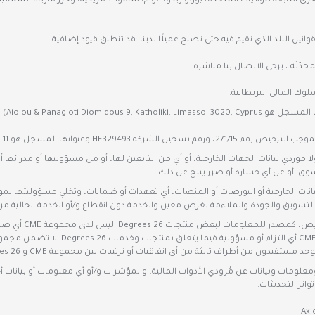
غرى التابعة للولايات المتحدة، بورتو ريكو، غوام، ساموا الأمريكية، وجزر ماريانا الشمال
دّثة ، يرجى الاتصال بنا مباشرة.
ُعتبر شركة 26 Degrees Global Markets Pty Ltd ("26 Degrees")، ولا موردي بيانات الجهات الخارجية، أو أي من التابعين لها
لسوق؛ أو عن أي خسارة أو ضرر ينتج عن ذلك.
 أو أي من موردي البيانات الخارجية أو البورصات أو المنصات، أي تعهدات أو ضمانات، وتخلي مسؤو
 التسويق والجودة والملاءمة لغرض معين والخدمة دون انقطاع و/أو الخدمة الخالية من 
دون من أطراف ثالثة من أي اتفاقيات أو ترتيبات بين مجموعة CME و 26 Degrees.
ة، ومعلومات وبيانات عن مُزودي الأدوات المالية، والمؤشرات و/أو أي معلومات أو بيان