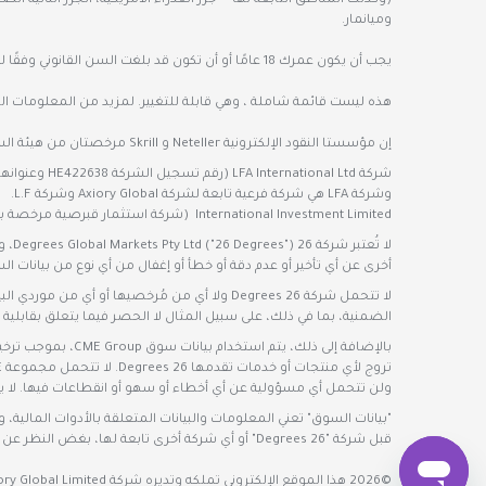
(وكذلك المناطق التابعة لها — جزر العذراء الأمريكية، الجزر النائية الص
وميانمار.
يجب أن يكون عمرك 18 عامًا أو أن تكون قد بلغت السن القانوني وفقًا لقوانين البلد الذي تقيم فيه حتى تصبح عميلًا لدينا. قد تنطبق قيود إضافية.
هذه ليست قائمة شاملة ، وهي قابلة للتغيير. لمزيد من المعلومات المح
إن مؤسستا النقود الإلكترونية Neteller و Skrill مرخصتان من هيئة السلوك المالي البريطانية.
وشركة LFA هي شركة فرعية تابعة لشركة Axiory Global وشركة L.F.
International Investment Limited (شركة استثمار قبرصية مرخصة بموجب الترخيص رقم 271/15، ورقم تسجيل الشركة HE329493 وعنوانها المسجل هو 11 Louki Akrita, Limassol 4044, Cyprus).
لا ت
أخرى عن أي تأخير أو عدم دقة أو خطأ أو إغفال من أي نوع من بيانات ا
لا تتحمل شركة 26 Degrees ولا أي من مُرخصيها
الضمنية، بما في ذلك، على سبيل المثال لا الحصر فيما يتعلق بقابلية
ولن تتحمل أي مسؤولية عن أي أخطاء أو سهو أو انقطاعات فيها. لا يوجد مستفي
"بيانات السوق" تعني المعلومات والبيانات المتعلقة بالأدوات المالي
قبل شركة "26 Degrees" أو أي شركة أخرى تابعة لها، بغض النظر عن تواتر التحديثات.
©2026 هذا الموقع الإلكتروني تملكه وتديره شركة Axiory Global Limited.