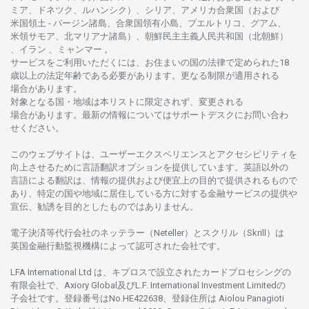
ミア、ドネツク、ルハンシク）、シリア、
アメリカ
合衆国
（および
米国領土
-
バージン
諸島、合衆国領有小島、プエルトリコ、グアム、
米領
サモア、
北
マリアナ
諸島）、
朝鮮民主主義人民共和国
（北朝鮮）
、イラン 、ミャンマー 。
サービスを
ご
利用いただくには、お
住まいの
国の
法律で
定められた
18
歳以上の
法定年齢である
必要があります。
更な
る
制限が
適用さ
れる
場合があります。
対象となる
国
・
地域は
本
リストに
限定さ
れず、
変更さ
れる
場合があります。
最新の
情報については
サポートデスクに
お
問い
合わ
せくださ
い。
このウェブサイトは、
ユーザーエクスペリエンスと
アクセシビリティを
向上さ
せるために
言語翻訳
オプションを
提供しています。
英語以外の
言語に
よる
翻訳は、
情報の
提供および
便宜上の
目的で
提供さ
れるもの
で
あり、
特定の
国や
地域に
居住している
方に
対する
金融
サービスの
提供や
宣伝、
勧誘を
目的としたもの
では
ありません。
電子決済等代行会社の
ネッテラー
（Neteller）と
スクリル
（Skrill）は
英国金融行動監視機構に
よって
認可さ
れた
会社です。
LFA International Ltd は、
キプロスで
設立さ
れた
カードプロセシングの
有限会社で、Axiory Global
及び
L.F. International Investment Limitedの
子会社です。
登録番号は
No.HE422638、
登録住所は
Aiolou Panagioti