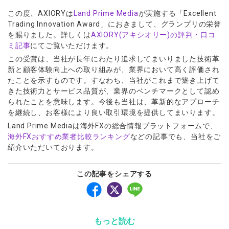
ウォレット口座
お知らせ
企業情報
NEW
AXIORYアプリ
日本時間表示インジケータ
貴金属CFD
この度、AXIORYは
Land Prime Media
が実施する「Excellent
取引時間
マーケットニュース
ストライク インジケータ
Trading Innovation Award」におきまして、グランプリの栄誉
会社概要
ソフトコモディティCFD
取引計算シミュレーター
AXIORYポータル
NEW
English
を賜りました。詳しくは
AXIORY(アキシオリー)の評判・口コ
コーポレートニュース
MQLシグナル
NEW
役員紹介
バトルCFD
注文執行ポリシー
ミ記事
にてご覧いただけます。
日本語
口座開設する
キャンペーン
通貨インデックス
お問合せ
経済指標・予測カレンダー
この受賞は、当社が長年にわたり追求してまいりました技術革
عربى
トレードガイド
NEW
新と顧客体験向上への取り組みが、業界において高く評価され
よくあるご質問
休眠口座と凍結口座
デモ口座を開設する
Русский
たことを示すものです。すなわち、当社がこれまで築き上げて
Español
きた技術力とサービス品質が、業界のベンチマークとして認め
法人のお客様は
こちら
られたことを意味します。今後も当社は、革新的なアプローチ
ไทย
を継続し、お客様により良い取引環境を提供してまいります。
Tiếng Việt
Land Prime Mediaは海外FXの総合情報プラットフォームで、
海外FXおすすめ業者比較ランキング
などの記事でも、当社をご
紹介いただいております。
この記事をシェアする
もっと読む