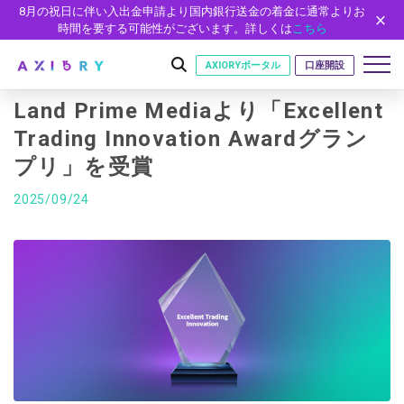
8月の祝日に伴い入出金申請より国内銀行送金の着金に通常よりお
時間を要する可能性がございます。詳しくは
こちら
AXIORYポータル
口座開設
Land Prime Mediaより「Excellent
Trading Innovation Awardグラン
プリ」を受賞
はじめに
はじめに
2025/09/24
取引
ライセンス
取引商品
取引条件
口座
安全性
FX（通貨ペア）
スプレッド・手数料
口座の種類
口座開設
プラットフォーム
現物株式
ゼロカットとロスカット
口座タイプ
口座開設フォーム
プラットフォーム
ツール
パートナー
ETF
スワップとロールオーバー
法人のお客様
必要書類
MT5
MT4/MT5 ヒストリカルデータ
パートナーシップ・プログラム
ニュース
株式CFD
入出金方法
ゼロ口座
開設方法
NEW
MT4
EA(エキスパートアドバイザー)
株価指数CFD
レバレッジ
NEW
イントロデュース・パートナープログラム（IP）
ニュースリリース
会社概要
デモ口座
cTrader
カスタムインジケーター
エネルギーCFD
約定率
特別・VIPプログラム
NEW