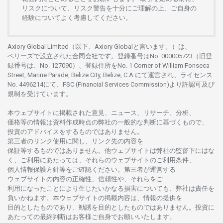
リスクについて、
リスク
警告を
十分に
ご
理解の
上、
ご
自身の
経験について
よく
考慮してください。
Axiory Global Limited（以下、Axiory Globalと言います。）は、
ベリーズで
設立さ
れた
合同会社です。
登録番号は
No. 000005723（旧登
録番号は、No. 127090）、
登録住所を
No. 1 Corner of William Fonseca
Street, Marine Parade, Belize City, Belize, C.A.にて
運営さ
れ、
ライセンス
No. 4496214
にて、FSC (Financial Services Commission)より
許認可及び
規制を
受けています。
本
ウェブサイトに
掲載さ
れた
意見、ニュース、リサーチ、分析、
価格等の
情報は
資料作成時点の
弊社の
一般的な
判断に
基づくもので、
投資の
アドバイスを
するもの
では
ありません。
第三者の
リンク
使用に
関し、
リンク
先の
内容を
保証等するものではありません。
他
ウェブサイトは
弊社の
監督下にはな
く、
ご
利用に
あたっては、
それらの
ウェブサイトの
ご
利用条件、
個人情報保護方針等を
ご
確認ください。
第三者が
運営する
ウェブサイトの
内容の
正確性、信頼性や、それらをご
利用になったことにより
生じたいかな
る
損害についても、
弊社は
責任を
負いかね
ます。
本
ウェブサイトの
掲載内容は、
情報の
提供を
目的としたもの
であり、
勧誘を
目的としたもの
では
ありません。
投資に
あたっての
最終判断は
お
客様ご
自身でお
願いいたします。