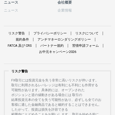
ニュース
会社概要
ニュース
企業情報
リスク
警告
プライバシーポリシー
リスクについて
規約条件
アンチマネーロンダリングポリシー
FATCA
及び
CRS
パートナー
規約
苦情申請
フォーム
お
中元
キャンペーン
2026
リスク警告
FX
取引には
投資元金を
失う
非常に
高い
リスクが
伴います。
取引に
利用さ
れる
レバレッジは
有利にも
不利にも
作用する
可能性があります。
具体的には、
オープンさ
れた
ポジションと
逆の
値動きがある
場合には
取引の
結果投資元本の
全てを
失う
可能性があり、
必ずしも
全てのお
客様に
適した
金融商品であると
確約することは
できません。
したがって、
投資は
損失を
許容できる
範囲内にとどめることを
お
願いします
。
取引を
始める
前に、