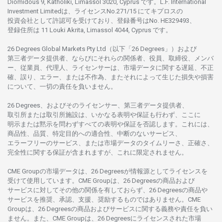
Diomidous 9, Katholiki, Limassol 3020, Cyprus です。L.F. International
Investment Limitedは、
ライセンス
No.271/15 にて
キプロスの
投資会社として
許認可を
受けており、
登録番号は
No. HE329493、
登録住所は
11 Louki Akrita, Limassol 4044, Cyprus です。
26 Degrees Global Markets Pty Ltd（以下「26 Degrees」）
および
第三者
データ
提供者、ならびにそれらの関係者、役員、取締役、メンバ
ー、従業員、代理人、ライセンサーは、
市場
データに
関する
遅延、不正
確、誤り、エラー、
または
不作為、
またそれに
よって
生じた
損失や
損害
について、
一切の
責任を
負いません。
26 Degrees、
およびその
ライセンサー、
第三者
データ
提供者、
取引所または
取引所施設は、いかな
る
表明や
保証も
行わ
ず、
ここに
明示または
黙示を
問わ
ずすべての
表明や
保証を
否認し
ます。
これには、
商品性、品質、
特定目的への
適合性、
中断のない
サービス、
エラーフリーの
サービス、
または
市場
データの
タイムリーさ、正確さ、
完全性に
関する
保証が
含まれますが、これに
限定さ
れません。
CME Groupの
市場
データは、26 Degreesが
情報源として
ライセンスを
受けて
使用しています。
CME Groupは、26 Degreesの
商品および
サービスに
対してその
他の
関係を
有しておらず、26 Degreesの
商品や
サービスを
推奨、承認、支援、
奨励するものではありません。
CME
Groupは、26 Degreesの
商品および
サービスに
関する
義務や
責任を
負い
ません。また、CME Groupは、26 Degreesに
ライセンスさ
れた
市場