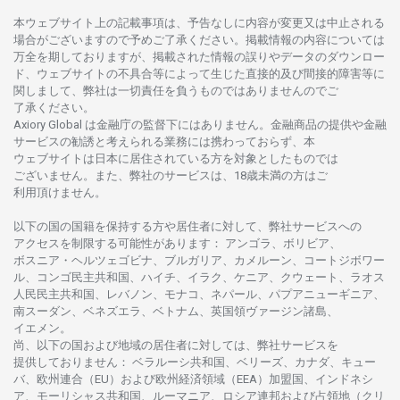
本
ウェブサイト
上の
記載事項は、
予告なしに
内容が
変更又は
中止さ
れる
場合がございますので
予めご
了承ください。
掲載情報の
内容については
万全を
期しておりますが、
掲載さ
れた
情報の
誤りや
データの
ダウンロー
ド、
ウェブサイトの
不具合等に
よって
生じた
直接的及び
間接的障害等に
関し
まして、
弊社は
一切責任を
負うものではありませんのでご
了承ください
。
Axiory Global は
金融庁の
監督下にはありません。
金融商品の
提供や
金融
サービスの
勧誘と
考えられる
業務には
携わっておらず、
本
ウェブサイトは
日本に
居住さ
れて
いる
方を
対象としたもの
では
ございません。
また、
弊社の
サービスは、18
歳未満の
方は
ご
利用頂けません
。
以下の
国の
国籍を
保持する
方や
居住者に
対して、
弊社
サービスへの
アクセスを
制限する
可能性があります
： アンゴラ、ボリビア、
ボスニア
・
ヘルツェゴビナ、ブルガリア、カメルーン、コートジボワー
ル、
コンゴ
民主共和国、ハイチ、イラク、ケニア、クウェート、
ラオス
人民民主共和国、レバノン、モナコ、ネパール、パプアニューギニア、
南
スーダン、ベネズエラ、ベトナム、
英国領
ヴァージン
諸島、
イエメン。
尚、
以下の
国および
地域の
居住者に
対しては、
弊社
サービスを
提供しておりません
：
ベラルーシ
共和国、ベリーズ、カナダ、キュー
バ、
欧州連合
（EU）
および
欧州経済領域
（EEA）加盟国、インドネシ
ア、
モーリシャス
共和国、ルーマニア、
ロシア
連邦および
占領地
（クリ