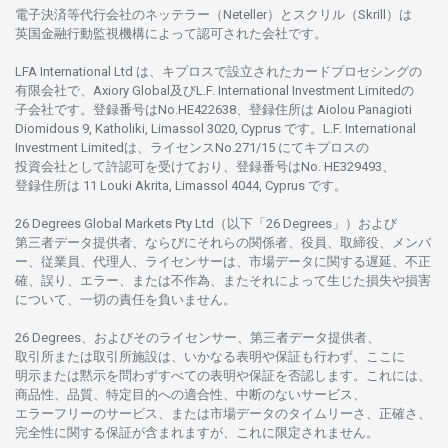
電子決済等代行会社の
ネッテラー
（Neteller）と
スクリル
（Skrill）は
英国金融行動監視機構に
よって
認可さ
れた
会社です。
LFA International Ltd は、
キプロスで
設立さ
れた
カードプロセシングの
有限会社で、Axiory Global
及び
L.F. International Investment Limitedの
子会社です。
登録番号は
No.HE422638、
登録住所は
Aiolou Panagioti
Diomidous 9, Katholiki, Limassol 3020, Cyprus です。L.F. International
Investment Limitedは、
ライセンス
No.271/15 にて
キプロスの
投資会社として
許認可を
受けており、
登録番号は
No. HE329493、
登録住所は
11 Louki Akrita, Limassol 4044, Cyprus です。
26 Degrees Global Markets Pty Ltd（以下「26 Degrees」）
および
第三者
データ
提供者、ならびにそれらの関係者、役員、取締役、メンバ
ー、従業員、代理人、ライセンサーは、
市場
データに
関する
遅延、不正
確、誤り、エラー、
または
不作為、
またそれに
よって
生じた
損失や
損害
について、
一切の
責任を
負いません。
26 Degrees、
およびその
ライセンサー、
第三者
データ
提供者、
取引所または
取引所施設は、いかな
る
表明や
保証も
行わ
ず、
ここに
明示または
黙示を
問わ
ずすべての
表明や
保証を
否認し
ます。
これには、
商品性、品質、
特定目的への
適合性、
中断のない
サービス、
エラーフリーの
サービス、
または
市場
データの
タイムリーさ、正確さ、
完全性に
関する
保証が
含まれますが、これに
限定さ
れません。