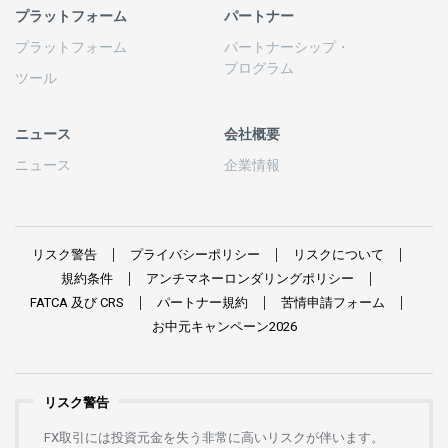
プラットフォーム
パートナー
プラットフォーム
パートナーシップ
・
プログラム
ツール
ニュース
会社概要
ニュース
企業情報
リスク
警告
プライバシーポリシー
リスクについて
規約条件
アンチマネーロンダリングポリシー
FATCA
及び
CRS
パートナー
規約
苦情申請
フォーム
お
中元
キャンペーン
2026
リスク警告
FX
取引には
投資元金を
失う
非常に
高い
リスクが
伴います。