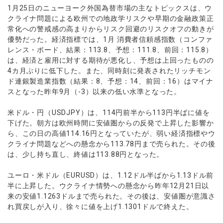
ウォレット口座
お知らせ
企業情報
NEW
1月25日のニューヨーク外国為替市場の主なトピックスは、ウ
AXIORYアプリ
日本時間表示インジケータ
貴金属CFD
取引時間
クライナ問題による欧州での地政学リスクや早期の金融政策正
マーケットニュース
ストライク インジケータ
会社概要
ソフトコモディティCFD
取引計算シミュレーター
AXIORYポータル
NEW
常化への警戒感の高まりからリスク回避のリスクオフの動きが
English
コーポレートニュース
MQLシグナル
NEW
優勢だった。経済指標では、1月 消費者信頼感指数（コンファ
役員紹介
バトルCFD
注文執行ポリシー
日本語
口座開設する
キャンペーン
レンス・ボード、結果：113.8、予想：111.8、前回：115.8）
通貨インデックス
お問合せ
経済指標・予測カレンダー
は、経済と雇用に対する期待が悪化し、予想は上回ったものの
عربى
トレードガイド
NEW
よくあるご質問
4カ月ぶりに低下した。また、同時刻に発表されたリッチモン
休眠口座と凍結口座
デモ口座を開設する
Русский
ド連銀製造業指数（結果：8、予想：14、前回：16）はマイナ
Español
法人のお客様は
こちら
スとなった昨年9月（-3）以来の低い水準となった。
ไทย
米ドル・円（USDJPY）は、114円前半から113円半ばに値を
Tiếng Việt
下げた。朝方は欧州時間に安値圏からの反発で上昇した影響か
ら、この日の高値114.16円となっていたが、弱い経済指標やウ
クライナ問題などへの懸念から113.78円まで売られた。その後
は、少し持ち直し、終値は113.88円となった。
ユーロ・米ドル（EURUSD）は、1.12ドル半ばから1.13ドル前
半に上昇した。ウクライナ情勢への懸念から昨年12月21日以
来の安値1.1263ドルまで売られた。その後は、安値圏が意識さ
れ買戻しが入り、徐々に値を上げ1.1301ドルで終えた。