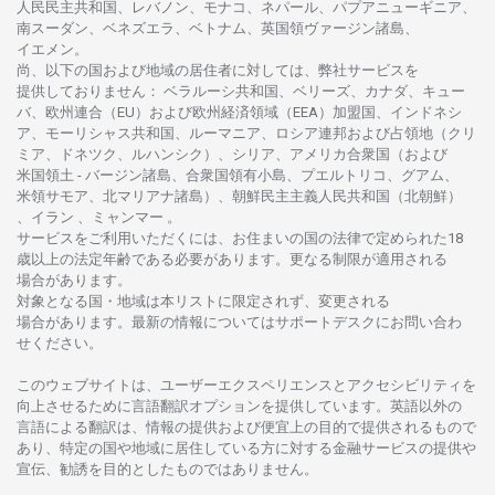
人民民主共和国、レバノン、モナコ、ネパール、パプアニューギニア、
南
スーダン、ベネズエラ、ベトナム、
英国領
ヴァージン
諸島、
イエメン。
尚、
以下の
国および
地域の
居住者に
対しては、
弊社
サービスを
提供しておりません
：
ベラルーシ
共和国、ベリーズ、カナダ、キュー
バ、
欧州連合
（EU）
および
欧州経済領域
（EEA）加盟国、インドネシ
ア、
モーリシャス
共和国、ルーマニア、
ロシア
連邦および
占領地
（クリ
ミア、ドネツク、ルハンシク）、シリア、
アメリカ
合衆国
（および
米国領土
-
バージン
諸島、合衆国領有小島、プエルトリコ、グアム、
米領
サモア、
北
マリアナ
諸島）、
朝鮮民主主義人民共和国
（北朝鮮）
、イラン 、ミャンマー 。
サービスを
ご
利用いただくには、お
住まいの
国の
法律で
定められた
18
歳以上の
法定年齢である
必要があります。
更な
る
制限が
適用さ
れる
場合があります。
対象となる
国
・
地域は
本
リストに
限定さ
れず、
変更さ
れる
場合があります。
最新の
情報については
サポートデスクに
お
問い
合わ
せくださ
い。
このウェブサイトは、
ユーザーエクスペリエンスと
アクセシビリティを
向上さ
せるために
言語翻訳
オプションを
提供しています。
英語以外の
言語に
よる
翻訳は、
情報の
提供および
便宜上の
目的で
提供さ
れるもの
で
あり、
特定の
国や
地域に
居住している
方に
対する
金融
サービスの
提供や
宣伝、
勧誘を
目的としたもの
では
ありません。