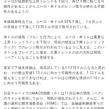
ユーロが短期的な上昇トレンドを下回り、再び下降に転じる可
能性があることからユーロ・米ドルのレンジ取引が終わる可能
性があるようだ。
本稿執筆時点では、ユーロ・米ドル0.50%下落し、1カ月ぶり
の安値まで下落し1.1270ドル付近で取引されている。
米ドルの強気（ブル）な圧力により、ユーロ・米ドルは重要な
上昇トレンドラインを下回り、現在の状況は下降トレンド（フ
ラッグ）でのレンジ取引が行われているように見える。このパ
ターンをブレイクした場合、主要トレンドの次の方向は弱気
（ベア）になることを意味する。
直近で下値支持線は、現在試している1.1270ドルになると思わ
れ、その後は安値1.12ドルに向かう可能性がある。1.12ドルを
超えることができなければ、ユーロは心理的な境目の1.10ドル
に向かう可能性もある。
日足チャートでのMACD指標（※）は11月以来の弱気（ベア）
のサインを発信しており、弱気が強化されそうだ。さらに、今
週の連邦公開市場委員会（FOMC）では、金融緩和継続寄りの
ハト派的なサプライズがない限り、米ドルを下支えする可能性