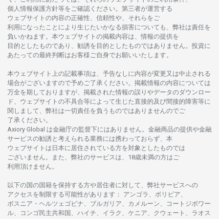
個人情報保護方針等を
ご
確認ください。
第三者が
運営する
ウェブサイトの
内容の
正確性、信頼性や、それらをご
利用になったことにより
生じたいかな
る
損害についても、
弊社は
責任を
負いかね
ます。
本
ウェブサイトの
掲載内容は、
情報の
提供を
目的としたもの
であり、
勧誘を
目的としたもの
では
ありません。
投資に
あたっての
最終判断は
お
客様ご
自身でお
願いいたします。
本
ウェブサイト
上の
記載事項は、
予告なしに
内容が
変更又は
中止さ
れる
場合がございますので
予めご
了承ください。
掲載情報の
内容については
万全を
期しておりますが、
掲載さ
れた
情報の
誤りや
データの
ダウンロー
ド、
ウェブサイトの
不具合等に
よって
生じた
直接的及び
間接的障害等に
関し
まして、
弊社は
一切責任を
負うものではありませんのでご
了承ください
。
Axiory Global は
金融庁の
監督下にはありません。
金融商品の
提供や
金融
サービスの
勧誘と
考えられる
業務には
携わっておらず、
本
ウェブサイトは
日本に
居住さ
れて
いる
方を
対象としたもの
では
ございません。
また、
弊社の
サービスは、18
歳未満の
方は
ご
利用頂けません
。
以下の
国の
国籍を
保持する
方や
居住者に
対して、
弊社
サービスへの
アクセスを
制限する
可能性があります
： アンゴラ、ボリビア、
ボスニア
・
ヘルツェゴビナ、ブルガリア、カメルーン、コートジボワー
ル、
コンゴ
民主共和国、ハイチ、イラク、ケニア、クウェート、
ラオス