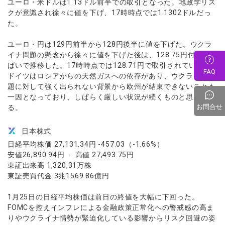
ユーロ・米ドルは1.13ドル前半での取引となった。地政学リス
クが意識され徐々に値を下げ、17時時点では1.1302ドルだっ
た。
ユーロ・円は129円前半から128円後半に値を下げた。ウクラ
イナ問題の懸念から徐々に値を下げた後は、128.75円付近の横
ばいで推移した。17時時点では128.71円で取引されている。
FAQ
ドイツはロシアからの天然ガスへの依存があり、ウクライナ問
題に対して強く出られない背景から欧州が結束できないことも
一因となっており、しばらく厳しい状況が続くものと思われ
お問合せ
る。
日本株式
日経平均株価 27,131.34円 -457.03（-1.66%）
安値26,890.94円 - 高値 27,493.75円
東証出来高 1,320,31万株
東証売買代金 3兆1569.86億円
1月25日の日経平均株価は前日の終値を大幅に下回った。
FOMCを控えインフレによる金融政策正常化への警戒感の高ま
りやウクライナ情勢が緊迫化している影響からリスク回避の姿