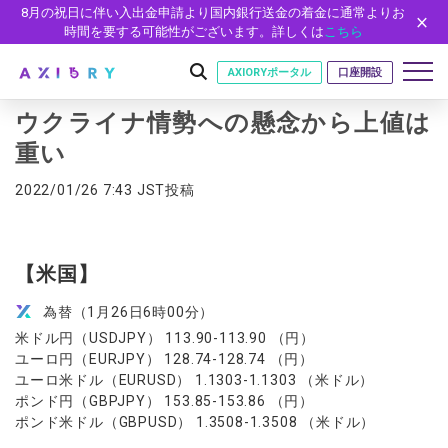
8月の祝日に伴い入出金申請より国内銀行送金の着金に通常よりお
時間を要する可能性がございます。詳しくは
こちら
AXIORYポータル
口座開設
ウクライナ情勢への懸念から上値は
重い
はじめに
2022/01/26 7:43 JST投稿
はじめに
取引
ライセンス
取引商品
取引条件
口座
【米国】
安全性
FX（通貨ペア）
スプレッド・手数料
口座の種類
口座開設
プラットフォーム
為替（1月26日6時00分）
現物株式
ゼロカットとロスカット
米ドル円（USDJPY） 113.90-113.90 （円）
口座タイプ
口座開設フォーム
プラットフォーム
ツール
パートナー
ETF
スワップとロールオーバー
ユーロ円（EURJPY） 128.74-128.74 （円）
法人のお客様
必要書類
MT5
MT4/MT5 ヒストリカルデータ
パートナーシップ・プログラム
ユーロ米ドル（EURUSD） 1.1303-1.1303 （米ドル）
ニュース
株式CFD
入出金方法
ゼロ口座
開設方法
NEW
ポンド円（GBPJPY） 153.85-153.86 （円）
MT4
EA(エキスパートアドバイザー)
株価指数CFD
レバレッジ
NEW
イントロデュース・パートナープログラム（IP）
ニュースリリース
ポンド米ドル（GBPUSD） 1.3508-1.3508 （米ドル）
会社概要
デモ口座
cTrader
カスタムインジケーター
エネルギーCFD
約定率
特別・VIPプログラム
NEW