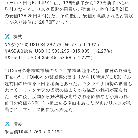
ユーロ・円（EURJPY）は、128円前半から129円前半中心の
取引となった。リスク回避の円買いが強まり、昨年12月21日
の安値128.25円を付けた。その後は、安値が意識されると買戻
しが入り終値は128.70円だった。
株式
NYダウ平均 USD 34,297.73 -66.77 （-0.19%）
NASDAQ総合 USD 13,539.295 -315.835 （-2.27%）
S&P500 USD 4,356.45 -53.68（-1.22%）
1月25日の米株式市場のダウ工業株30種平均は、前日の終値を
下回った。FOMCへの警戒感の高まりから10時過ぎに800ドル
超前日の終値を下回る場面もあった。ウクライナ情勢の影響も
大きく、リスクオフの姿勢の強まりから幅広い銘柄が売られ
た。その後、反動から好決算が期待される銘柄などが買われ、
前日の終値を200ドル超上回る場面もあったが再びリスクが意
識され、マイナス圏に沈み終えた。
債券
米国債10年 1.769（-0.11%）