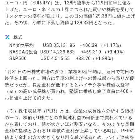
ユーロ・円（EURJPY）は、128円後半から129円前半に値を
上げた。ユーロ・米ドルの上昇につられた買いや株高を受けて
リスクオンの姿勢が強まり、この日の高値129.38円に値を上げ
た。その後、小幅に下落し終値は129.33円となった。
株式
NYダウ平均 USD 35,131.86 +406.39 （+1.17%）
NASDAQ総合 USD 14,239.883 +469.310 （+3.40%）
S&P500 USD 4,515.55 +83.70（+1.89%）
1月31日の米株式市場のダウ工業株30種平均は、連日で前日の
終値を上回った。朝方は早期の利上げへの警戒感から売りが優
勢だったが、長期金利が低下するとハイテク株や株価収益率
（※）の高い成長株が買われ、堅調に推移し終了直前に400ド
ル超値を上げて終えた。
（※）株価収益率（PER）とは、企業の成長性を分析する指標
の一つ。株価が1株ごとの当期純利益の何倍まで買われている
かを表しており、値が大きいほど割安となる。今のような長期
金利の指標とされる10年債の金利が上昇している時は、PERの
値より金利の方が大きくなり割安感が減るため、ハイテク株を