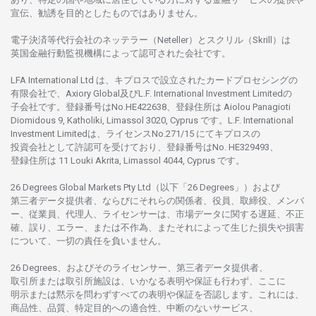
宣伝、
勧誘を
目的としたもの
では
ありません。
電子決済等代行会社の
ネッテラー
（Neteller）と
スクリル
（Skrill）は
英国金融行動監視機構に
よって
認可さ
れた
会社です。
LFA International Ltd は、
キプロスで
設立さ
れた
カードプロセシングの
有限会社で、Axiory Global
及び
L.F. International Investment Limitedの
子会社です。
登録番号は
No.HE422638、
登録住所は
Aiolou Panagioti
Diomidous 9, Katholiki, Limassol 3020, Cyprus です。L.F. International
Investment Limitedは、
ライセンス
No.271/15 にて
キプロスの
投資会社として
許認可を
受けており、
登録番号は
No. HE329493、
登録住所は
11 Louki Akrita, Limassol 4044, Cyprus です。
26 Degrees Global Markets Pty Ltd（以下「26 Degrees」）
および
第三者
データ
提供者、ならびにそれらの関係者、役員、取締役、メンバ
ー、従業員、代理人、ライセンサーは、
市場
データに
関する
遅延、不正
確、誤り、エラー、
または
不作為、
またそれに
よって
生じた
損失や
損害
について、
一切の
責任を
負いません。
26 Degrees、
およびその
ライセンサー、
第三者
データ
提供者、
取引所または
取引所施設は、いかな
る
表明や
保証も
行わ
ず、
ここに
明示または
黙示を
問わ
ずすべての
表明や
保証を
否認し
ます。
これには、
商品性、品質、
特定目的への
適合性、
中断のない
サービス、