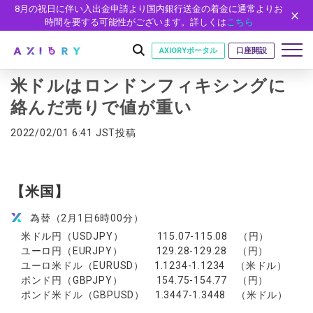
8月の祝日に伴い入出金申請より国内銀行送金の着金に通常よりお
時間を要する可能性がございます。詳しくは
こちら
AXIORYポータル
口座開設
米ドルはロンドンフィキシングに
絡んだ売りで値が重い
はじめに
2022/02/01 6:41 JST投稿
はじめに
取引
ライセンス
取引商品
取引条件
口座
【米国】
安全性
FX（通貨ペア）
スプレッド・手数料
口座の種類
口座開設
プラットフォーム
為替（2月1日6時00分）
現物株式
ゼロカットとロスカット
米ドル円（USDJPY） 115.07-115.08 （円）
口座タイプ
口座開設フォーム
プラットフォーム
ツール
パートナー
ETF
スワップとロールオーバー
ユーロ円（EURJPY） 129.28-129.28 （円）
法人のお客様
必要書類
MT5
MT4/MT5 ヒストリカルデータ
パートナーシップ・プログラム
ユーロ米ドル（EURUSD） 1.1234-1.1234 （米ドル）
ニュース
株式CFD
入出金方法
ゼロ口座
開設方法
NEW
ポンド円（GBPJPY） 154.75-154.77 （円）
MT4
EA(エキスパートアドバイザー)
株価指数CFD
レバレッジ
NEW
イントロデュース・パートナープログラム（IP）
ニュースリリース
ポンド米ドル（GBPUSD） 1.3447-1.3448 （米ドル）
会社概要
デモ口座
cTrader
カスタムインジケーター
エネルギーCFD
約定率
特別・VIPプログラム
NEW