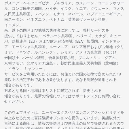
ボスニア
・
ヘルツェゴビナ、ブルガリア、カメルーン、コートジボワー
ル、
コンゴ
民主共和国、ハイチ、イラク、ケニア、クウェート、
ラオス
人民民主共和国、レバノン、モナコ、ネパール、パプアニューギニア、
南
スーダン、ベネズエラ、ベトナム、
英国領
ヴァージン
諸島、
イエメン。
尚、
以下の
国および
地域の
居住者に
対しては、
弊社
サービスを
提供しておりません
：
ベラルーシ
共和国、ベリーズ、カナダ、キュー
バ、
欧州連合
（EU）
および
欧州経済領域
（EEA）加盟国、インドネシ
ア、
モーリシャス
共和国、ルーマニア、
ロシア
連邦および
占領地
（クリ
ミア、ドネツク、ルハンシク）、シリア、
アメリカ
合衆国
（および
米国領土
-
バージン
諸島、合衆国領有小島、プエルトリコ、グアム、
米領
サモア、
北
マリアナ
諸島）、
朝鮮民主主義人民共和国
（北朝鮮）
、イラン 、ミャンマー 。
サービスを
ご
利用いただくには、お
住まいの
国の
法律で
定められた
18
歳以上の
法定年齢である
必要があります。
更な
る
制限が
適用さ
れる
場合があります。
対象となる
国
・
地域は
本
リストに
限定さ
れず、
変更さ
れる
場合があります。
最新の
情報については
サポートデスクに
お
問い
合わ
せくださ
い。
このウェブサイトは、
ユーザーエクスペリエンスと
アクセシビリティを
向上さ
せるために
言語翻訳
オプションを
提供しています。
英語以外の
言語に
よる
翻訳は、
情報の
提供および
便宜上の
目的で
提供さ
れるもの
で
あり、
特定の
国や
地域に
居住している
方に
対する
金融
サービスの
提供や