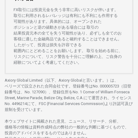
FX
取引には
投資元金を
失う
非常に
高い
リスクが
伴います。
取引に
利用さ
れる
レバレッジは
有利にも
不利にも
作用する
可能性があります。
具体的には、
オープンさ
れた
ポジションと
逆の
値動きがある
場合には
取引の
結果投資元本の
全てを
失う
可能性があり、
必ずしも
全てのお
客様に
適した
金融商品であると
確約することは
できません。
したがって、
投資は
損失を
許容できる
範囲内にとどめることを
お
願いします
。
取引を
始める
前に、
リスクについて、
リスク
警告を
十分に
ご
理解の
上、
ご
自身の
経験について
よく
考慮してください。
Axiory Global Limited（以下、Axiory Globalと言います。）は、
ベリーズで
設立さ
れた
合同会社です。
登録番号は
No. 000005723（旧登
録番号は、No. 127090）、
登録住所を
No. 1 Corner of William Fonseca
Street, Marine Parade, Belize City, Belize, C.A.にて
運営さ
れ、
ライセンス
No. 4496214
にて、FSC (Financial Services Commission)より
許認可及び
規制を
受けています。
本
ウェブサイトに
掲載さ
れた
意見、ニュース、リサーチ、分析、
価格等の
情報は
資料作成時点の
弊社の
一般的な
判断に
基づくもので、
投資の
アドバイスを
するもの
では
ありません。