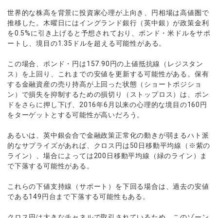
世界的な株高を背景に投資家心理が上向き、円相場は高値圏で
推移した。木曜日にはイングランド銀行（英中銀）が政策金利
を0.5%に引き上げると予想されており、ポンド・米ドルをサポ
ートし、境目の1.35ドルを超える可能性がある。
この場合、ポンド・円は157.90円の上値抵抗線（レジスタン
ス）を上回り、これまでの安値を更新する可能性がある。保有
する金融資産の売り持高が上回った状態（ショートポジショ
ン）で損失を抑制するための損切り（ストップロス）は、ポン
ドをさらに押し下げ、2016年6月以来の心理的な境目の160円
をターゲットとする可能性が高いだろう。
あるいは、英中銀会合で金融政策正常化の動きが弱まるハト派
的なサプライズがあれば、クロス円は50日移動平均線（※紫の
ライン）、場合によっては200日移動平均線（緑のライン）ま
で下落する可能性がある。
これらの下値支持線（サポート）を下回る場合は、過去の安値
である149円台まで下落する可能性もある。
クロス円は大きなチャネルで取引されているため、このゾーン