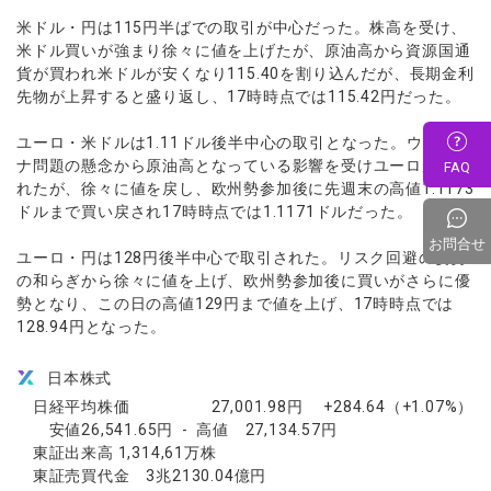
米ドル・円は115円半ばでの取引が中心だった。株高を受け、
米ドル買いが強まり徐々に値を上げたが、原油高から資源国通
貨が買われ米ドルが安くなり115.40を割り込んだが、長期金利
先物が上昇すると盛り返し、17時時点では115.42円だった。
ユーロ・米ドルは1.11ドル後半中心の取引となった。ウクライ
ナ問題の懸念から原油高となっている影響を受けユーロが売ら
FAQ
れたが、徐々に値を戻し、欧州勢参加後に先週末の高値1.1173
ドルまで買い戻され17時時点では1.1171ドルだった。
お問合せ
ユーロ・円は128円後半中心で取引された。リスク回避の姿勢
の和らぎから徐々に値を上げ、欧州勢参加後に買いがさらに優
勢となり、この日の高値129円まで値を上げ、17時時点では
128.94円となった。
日本株式
日経平均株価 27,001.98円 +284.64（+1.07%）
安値26,541.65円 - 高値 27,134.57円
東証出来高 1,314,61万株
東証売買代金 3兆2130.04億円