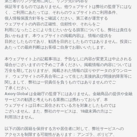
第三者の
リンク
使用に
関し、
リンク
先の
内容を
保証等するものではありません。
他
ウェブサイトは
弊社の
監督下にはな
く、
ご
利用に
あたっては、
それらの
ウェブサイトの
ご
利用条件、
個人情報保護方針等を
ご
確認ください。
第三者が
運営する
ウェブサイトの
内容の
正確性、信頼性や、それらをご
利用になったことにより
生じたいかな
る
損害についても、
弊社は
責任を
負いかね
ます。
本
ウェブサイトの
掲載内容は、
情報の
提供を
目的としたもの
であり、
勧誘を
目的としたもの
では
ありません。
投資に
あたっての
最終判断は
お
客様ご
自身でお
願いいたします。
本
ウェブサイト
上の
記載事項は、
予告なしに
内容が
変更又は
中止さ
れる
場合がございますので
予めご
了承ください。
掲載情報の
内容については
万全を
期しておりますが、
掲載さ
れた
情報の
誤りや
データの
ダウンロー
ド、
ウェブサイトの
不具合等に
よって
生じた
直接的及び
間接的障害等に
関し
まして、
弊社は
一切責任を
負うものではありませんのでご
了承ください
。
Axiory Global は
金融庁の
監督下にはありません。
金融商品の
提供や
金融
サービスの
勧誘と
考えられる
業務には
携わっておらず、
本
ウェブサイトは
日本に
居住さ
れて
いる
方を
対象としたもの
では
ございません。
また、
弊社の
サービスは、18
歳未満の
方は
ご
利用頂けません
。
以下の
国の
国籍を
保持する
方や
居住者に
対して、
弊社
サービスへの
アクセスを
制限する
可能性があります
： アンゴラ、ボリビア、