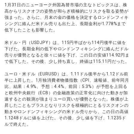
ウォレット口座
お知らせ
企業情報
NEW
1月31日のニューヨーク外国為替市場の主なトピックスは、株
AXIORYアプリ
日本時間表示インジケータ
貴金属CFD
取引時間
高からリスクオフの姿勢が和らぎ積極的にリスクを取る姿勢が
マーケットニュース
ストライク インジケータ
会社概要
ソフトコモディティCFD
取引計算シミュレーター
AXIORYポータル
NEW
強まった。さらに、月末の金の価格を決定するロンドンフィキ
English
コーポレートニュース
MQLシグナル
NEW
シングに絡んだ米ドル売りも出た上、長期金利が1.778%まで
役員紹介
バトルCFD
注文執行ポリシー
日本語
口座開設する
キャンペーン
低下したことも影響した。
通貨インデックス
お問合せ
経済指標・予測カレンダー
عربى
トレードガイド
NEW
よくあるご質問
米ドル・円（USDJPY）は、115円半ばから114円後半に値を
休眠口座と凍結口座
デモ口座を開設する
Русский
下げた。長期金利の低下やロンドンフィキシングに絡んだドル
Español
法人のお客様は
こちら
売りが優勢となると徐々に値を下げ、この日の安値114.92円ま
で低下した。その後、少し持ち直し、終値は115.11円だった。
ไทย
Tiếng Việt
ユーロ・米ドル（EURUSD）は、1.11ドル後半から1.12ドル前
半に上昇した。1月独消費者物価指数（CPI、速報値、前年同月
比、結果：4.9%、予想：4.4%、前回：5.3%）が予想を上回る
と欧州中央銀行（ECB）の金融政策の正常化に向けた動きが加
速するとの観測が強まりユーロ買いが優勢となった。株価が上
昇したこともプラスとなりリスクを積極的にとるリスクオンの
動きやロンドンフィキシングの米ドル売りから、この日の高値
1.1248ドルに値を上げた。その後、少し値を下げ、1.1235ド
ルで終えた。