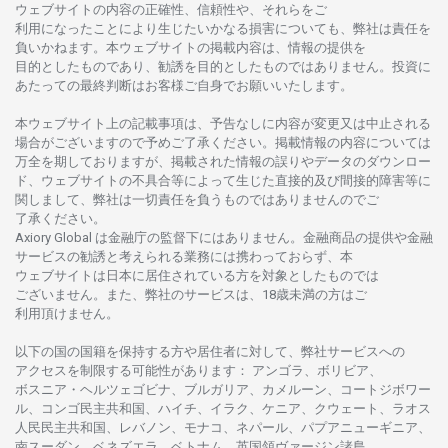
ウェブサイトの
内容の
正確性、信頼性や、それらをご
利用になったことにより
生じたいかな
る
損害についても、
弊社は
責任を
負いかね
ます。
本
ウェブサイトの
掲載内容は、
情報の
提供を
目的としたもの
であり、
勧誘を
目的としたもの
では
ありません。
投資に
あたっての
最終判断は
お
客様ご
自身でお
願いいたします。
本
ウェブサイト
上の
記載事項は、
予告なしに
内容が
変更又は
中止さ
れる
場合がございますので
予めご
了承ください。
掲載情報の
内容については
万全を
期しておりますが、
掲載さ
れた
情報の
誤りや
データの
ダウンロー
ド、
ウェブサイトの
不具合等に
よって
生じた
直接的及び
間接的障害等に
関し
まして、
弊社は
一切責任を
負うものではありませんのでご
了承ください
。
Axiory Global は
金融庁の
監督下にはありません。
金融商品の
提供や
金融
サービスの
勧誘と
考えられる
業務には
携わっておらず、
本
ウェブサイトは
日本に
居住さ
れて
いる
方を
対象としたもの
では
ございません。
また、
弊社の
サービスは、18
歳未満の
方は
ご
利用頂けません
。
以下の
国の
国籍を
保持する
方や
居住者に
対して、
弊社
サービスへの
アクセスを
制限する
可能性があります
： アンゴラ、ボリビア、
ボスニア
・
ヘルツェゴビナ、ブルガリア、カメルーン、コートジボワー
ル、
コンゴ
民主共和国、ハイチ、イラク、ケニア、クウェート、
ラオス
人民民主共和国、レバノン、モナコ、ネパール、パプアニューギニア、
南
スーダン、ベネズエラ、ベトナム、
英国領
ヴァージン
諸島、