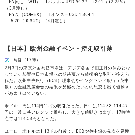
NY原油（WTI） 1バレル＝USD 90.27 +2.01（+2.28%）
（3月渡し）
NY金（COMEX） 1オンス＝USD 1,804.1
-6.20（-0.34%）（4月渡し）
【日本】欧州金融イベント控え取引薄
為替（17時）
2月3日の東京外国為替市場は、アジア各国で旧正月の休みとな
っている影響や日本市場への期待薄から積極的な取引が控えら
れた。欧州中央銀行（ECB）理事会やイングランド銀行（英中
銀）の金融政策会合の結果を見極めたいとの思惑も出て値動き
があまり出ていない。
米ドル・円は114円半ばの取引だった。日中は114.33-114.47
円の非常に狭いレンジで推移し、大きな値動きは出ず、17時時
点では114.58円となった。
ユーロ・米ドルは1.13ドル前後で、ECBや英中銀の発表を見極