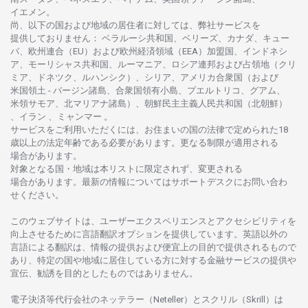
イエメン。
尚、
以下の
国および
地域の
居住者に
対しては、
弊社
サービスを
提供しておりません
：
ベラルーシ
共和国、ベリーズ、カナダ、キュー
バ、
欧州連合
（EU）
および
欧州経済領域
（EEA）加盟国、インドネシ
ア、
モーリシャス
共和国、ルーマニア、
ロシア
連邦および
占領地
（クリ
ミア、ドネツク、ルハンシク）、シリア、
アメリカ
合衆国
（および
米国領土
-
バージン
諸島、合衆国領有小島、プエルトリコ、グアム、
米領
サモア、
北
マリアナ
諸島）、
朝鮮民主主義人民共和国
（北朝鮮）
、イラン 、ミャンマー 。
サービスを
ご
利用いただくには、お
住まいの
国の
法律で
定められた
18
歳以上の
法定年齢である
必要があります。
更な
る
制限が
適用さ
れる
場合があります。
対象となる
国
・
地域は
本
リストに
限定さ
れず、
変更さ
れる
場合があります。
最新の
情報については
サポートデスクに
お
問い
合わ
せくださ
い。
このウェブサイトは、
ユーザーエクスペリエンスと
アクセシビリティを
向上さ
せるために
言語翻訳
オプションを
提供しています。
英語以外の
言語に
よる
翻訳は、
情報の
提供および
便宜上の
目的で
提供さ
れるもの
で
あり、
特定の
国や
地域に
居住している
方に
対する
金融
サービスの
提供や
宣伝、
勧誘を
目的としたもの
では
ありません。
電子決済等代行会社の
ネッテラー
（Neteller）と
スクリル
（Skrill）は