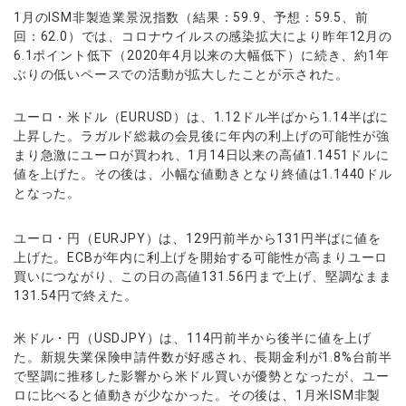
1月のISM非製造業景況指数（結果：59.9、予想：59.5、前
回：62.0）では、コロナウイルスの感染拡大により昨年12月の
6.1ポイント低下（2020年4月以来の大幅低下）に続き、約1年
ぶりの低いペースでの活動が拡大したことが示された。
ユーロ・米ドル（EURUSD）は、1.12ドル半ばから1.14半ばに
上昇した。ラガルド総裁の会見後に年内の利上げの可能性が強
まり急激にユーロが買われ、1月14日以来の高値1.1451ドルに
値を上げた。その後は、小幅な値動きとなり終値は1.1440ドル
となった。
ユーロ・円（EURJPY）は、129円前半から131円半ばに値を
上げた。ECBが年内に利上げを開始する可能性が高まりユーロ
買いにつながり、この日の高値131.56円まで上げ、堅調なまま
131.54円で終えた。
米ドル・円（USDJPY）は、114円前半から後半に値を上げ
た。新規失業保険申請件数が好感され、長期金利が1.8%台前半
で堅調に推移した影響から米ドル買いが優勢となったが、ユー
ロに比べると値動きが少なかった。その後は、1月米ISM非製