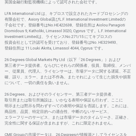
英国金融行動監視機構に
よって
認可さ
れた
会社です。
LFA International Ltd は、
キプロスで
設立さ
れた
カードプロセシングの
有限会社で、Axiory Global
及び
L.F. International Investment Limitedの
子会社です。
登録番号は
No.HE422638、
登録住所は
Aiolou Panagioti
Diomidous 9, Katholiki, Limassol 3020, Cyprus です。L.F. International
Investment Limitedは、
ライセンス
No.271/15 にて
キプロスの
投資会社として
許認可を
受けており、
登録番号は
No. HE329493、
登録住所は
11 Louki Akrita, Limassol 4044, Cyprus です。
26 Degrees Global Markets Pty Ltd（以下「26 Degrees」）
および
第三者
データ
提供者、ならびにそれらの関係者、役員、取締役、メンバ
ー、従業員、代理人、ライセンサーは、
市場
データに
関する
遅延、不正
確、誤り、エラー、
または
不作為、
またそれに
よって
生じた
損失や
損害
について、
一切の
責任を
負いません。
26 Degrees、
およびその
ライセンサー、
第三者
データ
提供者、
取引所または
取引所施設は、いかな
る
表明や
保証も
行わ
ず、
ここに
明示または
黙示を
問わ
ずすべての
表明や
保証を
否認し
ます。
これには、
商品性、品質、
特定目的への
適合性、
中断のない
サービス、
エラーフリーの
サービス、
または
市場
データの
タイムリーさ、正確さ、
完全性に
関する
保証が
含まれますが、これに
限定さ
れません。
CME Groupの
市場
データは、26 Degreesが
情報源として
ライセンスを