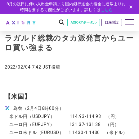
8月の祝日に伴い入出金申請より国内銀行送金の着金に通常よりお
時間を要する可能性がございます。詳しくは
こちら
AXIORYポータル
口座開設
ラガルド総裁のタカ派発言からユー
ロ買い強まる
はじめに
2022/02/04 7:42 JST投稿
はじめに
取引
ライセンス
取引商品
取引条件
口座
安全性
FX（通貨ペア）
スプレッド・手数料
口座の種類
口座開設
プラットフォーム
【米国】
現物株式
ゼロカットとロスカット
口座タイプ
口座開設フォーム
プラットフォーム
ツール
パートナー
為替（2月4日6時00分）
ETF
スワップとロールオーバー
法人のお客様
必要書類
米ドル円（USDJPY） 114.93-114.93 （円）
MT5
MT4/MT5 ヒストリカルデータ
パートナーシップ・プログラム
ニュース
株式CFD
入出金方法
ゼロ口座
開設方法
NEW
ユーロ円（EURJPY） 131.37-131.38 （円）
MT4
EA(エキスパートアドバイザー)
株価指数CFD
レバレッジ
NEW
イントロデュース・パートナープログラム（IP）
ニュースリリース
会社概要
ユーロ米ドル（EURUSD） 1.1430-1.1430 （米ドル）
デモ口座
cTrader
カスタムインジケーター
エネルギーCFD
約定率
特別・VIPプログラム
NEW