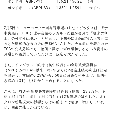
ポンド円（GBPJPY） 156.21-156.22 （円）
ウォレット口座
お知らせ
企業情報
NEW
AXIORYアプリ
日本時間表示インジケータ
貴金属CFD
取引時間
ポンド米ドル（GBPUSD） 1.3591-1.3591 （米ドル）
マーケットニュース
ストライク インジケータ
会社概要
ソフトコモディティCFD
取引計算シミュレーター
AXIORYポータル
NEW
English
コーポレートニュース
MQLシグナル
NEW
役員紹介
バトルCFD
注文執行ポリシー
日本語
口座開設する
キャンペーン
通貨インデックス
お問合せ
2月3日のニューヨーク外国為替市場の主なトピックスは、欧州
経済指標・予測カレンダー
عربى
トレードガイド
NEW
中央銀行（ECB）理事会後のラガルド総裁が会見で「従来の利
よくあるご質問
休眠口座と凍結口座
デモ口座を開設する
Русский
上げの可能性は低い」と発言し、予想外に金融政策の正常化に
向けた積極的なタカ派の姿勢が示された。会見前に発表された
Español
法人のお客様は
こちら
ECBの公式見解でも、物価上昇がいずれ緩和するという従来の
ไทย
見通しを踏襲していただけに、反応が大きかった。
Tiếng Việt
また、イングランド銀行（英中銀行）の金融政策委員会
（MPC）が2004年以来、約7年ぶりに2会合連続の利上げ決定
を発表し、前回の0.25%から0.50％に政策金利を上げ、量的引
き締め（QT）を3月から開始することになった。
さらに、前週分 新規失業保険申請件数（結果：23.8万件、予
想：24.5万件、前回：26.0万件）は2週連続で減少した。オミ
クロン感染拡大の影響からその前までは急激に増加していた
が、回復の兆しが出ている。