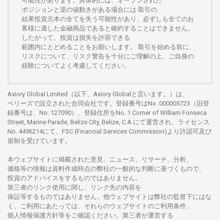
可能性があります。
具体的には、
オープンさ
れた
ポジションと
逆の
値動きがある
場合には
取引の
結果投資元本の
全てを
失う
可能性があり、
必ずしも
全てのお
客様に
適した
金融商品であると
確約することは
できません。
したがって、
投資は
損失を
許容できる
範囲内にとどめることを
お
願いします
。
取引を
始める
前に、
リスクについて、
リスク
警告を
十分に
ご
理解の
上、
ご
自身の
経験について
よく
考慮してください。
Axiory Global Limited（以下、Axiory Globalと言います。）は、
ベリーズで
設立さ
れた
合同会社です。
登録番号は
No. 000005723（旧登
録番号は、No. 127090）、
登録住所を
No. 1 Corner of William Fonseca
Street, Marine Parade, Belize City, Belize, C.A.にて
運営さ
れ、
ライセンス
No. 4496214
にて、FSC (Financial Services Commission)より
許認可及び
規制を
受けています。
本
ウェブサイトに
掲載さ
れた
意見、ニュース、リサーチ、分析、
価格等の
情報は
資料作成時点の
弊社の
一般的な
判断に
基づくもので、
投資の
アドバイスを
するもの
では
ありません。
第三者の
リンク
使用に
関し、
リンク
先の
内容を
保証等するものではありません。
他
ウェブサイトは
弊社の
監督下にはな
く、
ご
利用に
あたっては、
それらの
ウェブサイトの
ご
利用条件、
個人情報保護方針等を
ご
確認ください。
第三者が
運営する