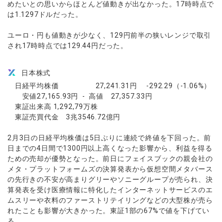
めたいとの思いからほとんど値動きが出なかった。17時時点で
は1.1297ドルだった。
ユーロ・円も値動きが少なく、129円前半の狭いレンジで取引
され17時時点では129.44円だった。
日本株式
日経平均株価 27,241.31円 -292.29（-1.06%）
安値27,165.93円 - 高値 27,357.33円
東証出来高 1,292,79万株
東証売買代金 3兆3546.72億円
2月3日の日経平均株価は5日ぶりに連続で終値を下回った。前
日までの4日間で1300円以上高くなった影響から、利益を得る
ための売却が優勢となった。前日にフェイスブックの親会社の
メタ・プラットフォームズの決算発表から仮想空間メタバース
の先行きの不安が高まりグリーやソニーグループが売られ、決
算発表を受け医療情報に特化したインターネットサービスのエ
ムスリーや衣料のファーストリテイリングなどの大型株が売ら
れたことも影響が大きかった。東証1部の67%で値を下げてい
る。