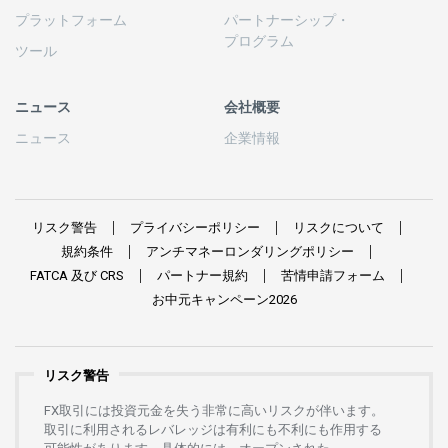
プラットフォーム
パートナーシップ
・
プログラム
ツール
ニュース
会社概要
ニュース
企業情報
リスク
警告
プライバシーポリシー
リスクについて
規約条件
アンチマネーロンダリングポリシー
FATCA
及び
CRS
パートナー
規約
苦情申請
フォーム
お
中元
キャンペーン
2026
リスク警告
FX
取引には
投資元金を
失う
非常に
高い
リスクが
伴います。
取引に
利用さ
れる
レバレッジは
有利にも
不利にも
作用する