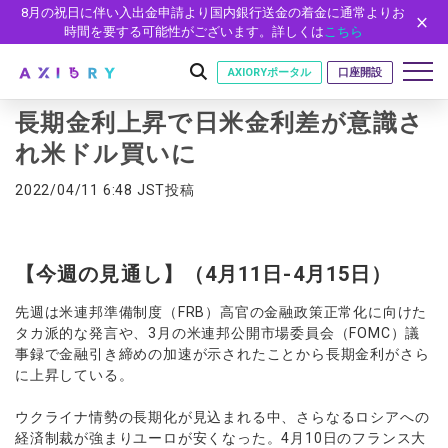
8月の祝日に伴い入出金申請より国内銀行送金の着金に通常よりお
時間を要する可能性がございます。詳しくは
こちら
AXIORYポータル
口座開設
長期金利上昇で日米金利差が意識さ
れ米ドル買いに
はじめに
2022/04/11 6:48 JST投稿
はじめに
取引
ライセンス
取引商品
取引条件
口座
【今週の見通し】（4月11日-4月15日）
安全性
FX（通貨ペア）
スプレッド・手数料
口座の種類
口座開設
プラットフォーム
先週は米連邦準備制度（FRB）高官の金融政策正常化に向けた
現物株式
ゼロカットとロスカット
タカ派的な発言や、3月の米連邦公開市場委員会（FOMC）議
口座タイプ
口座開設フォーム
プラットフォーム
ツール
パートナー
事録で金融引き締めの加速が示されたことから長期金利がさら
ETF
スワップとロールオーバー
法人のお客様
必要書類
に上昇している。
MT5
MT4/MT5 ヒストリカルデータ
パートナーシップ・プログラム
ニュース
株式CFD
入出金方法
ゼロ口座
開設方法
NEW
MT4
EA(エキスパートアドバイザー)
株価指数CFD
レバレッジ
ウクライナ情勢の長期化が見込まれる中、さらなるロシアへの
NEW
イントロデュース・パートナープログラム（IP）
ニュースリリース
会社概要
デモ口座
cTrader
カスタムインジケーター
経済制裁が強まりユーロが安くなった。4月10日のフランス大
エネルギーCFD
約定率
特別・VIPプログラム
NEW