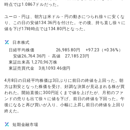
時点では1.0867ドルだった。
ユーロ・円は、朝方は米ドル・円の動きにつられ徐々に安くな
り、この日の安値134.36円を付けた。その後、持ち直し徐々に
値を下げ17時時点では134.80円となった。
日本株式
日経平均株価 26,985.80円 +97.23（+0.36%）
安値26,764.36円 - 高値 27,185.23円
東証出来高 1,270,96万株
東証売買代金 3兆1093.46億円
4月8日の日経平均株価は3日ぶりに前日の終値を上回った。朝
方は割安となった株価を受け、好調な決算が見込まれる株が買
われた。開始直後に300円近くまで値を上げたが、月初のファ
ンドの売りも出て徐々に値を下げ、前日の終値を下回った。午
後になると再び買いが入り、小幅に上昇し前日の終値を上回り
終えた。
短期金融市場