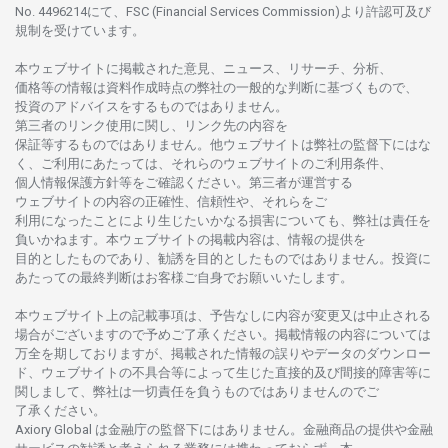
No. 4496214
にて、FSC (Financial Services Commission)より
許認可及び
規制を
受けています。
本
ウェブサイトに
掲載さ
れた
意見、ニュース、リサーチ、分析、
価格等の
情報は
資料作成時点の
弊社の
一般的な
判断に
基づくもので、
投資の
アドバイスを
するもの
では
ありません。
第三者の
リンク
使用に
関し、
リンク
先の
内容を
保証等するものではありません。
他
ウェブサイトは
弊社の
監督下にはな
く、
ご
利用に
あたっては、
それらの
ウェブサイトの
ご
利用条件、
個人情報保護方針等を
ご
確認ください。
第三者が
運営する
ウェブサイトの
内容の
正確性、信頼性や、それらをご
利用になったことにより
生じたいかな
る
損害についても、
弊社は
責任を
負いかね
ます。
本
ウェブサイトの
掲載内容は、
情報の
提供を
目的としたもの
であり、
勧誘を
目的としたもの
では
ありません。
投資に
あたっての
最終判断は
お
客様ご
自身でお
願いいたします。
本
ウェブサイト
上の
記載事項は、
予告なしに
内容が
変更又は
中止さ
れる
場合がございますので
予めご
了承ください。
掲載情報の
内容については
万全を
期しておりますが、
掲載さ
れた
情報の
誤りや
データの
ダウンロー
ド、
ウェブサイトの
不具合等に
よって
生じた
直接的及び
間接的障害等に
関し
まして、
弊社は
一切責任を
負うものではありませんのでご
了承ください
。
Axiory Global は
金融庁の
監督下にはありません。
金融商品の
提供や
金融