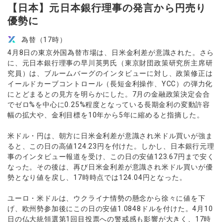
【日本】元日本銀行理事の発言から円売り
優勢に
為替（17時）
4月8日の東京外国為替市場は、日米金利差が意識された。さら
に、元日本銀行理事の早川英男氏（東京財団政策研究所主席研
究員）は、ブルームバーグのインタビューに対し、政策修正は
イールドカーブコントロール（長短金利操作、YCC）の弾力化
にとどまるとの見方を明らかにした。7月の金融政策決定会合
でゼロ%を中心に0.25%程度となっている長期金利の変動許容
幅の拡大や、金利目標を10年から5年に縮めると指摘した。
米ドル・円は、朝方に日米金利差が意識され米ドル買いが強ま
ると、この日の高値124.23円を付けた。しかし、日本銀行元理
事のインタビュー報道を受け、この日の安値123.67円まで安く
なった。その後は、再び日米金利差が意識され米ドル買いが優
勢となり値を戻し、17時時点では124.04円となった。
ユーロ・米ドルは、ウクライナ情勢の懸念から徐々に値を下
げ、欧州勢参加後にこの日の安値1.0848ドルを付けた。4月10
日の仏大統領選第1回目投票への警戒感も影響が大きく、17時