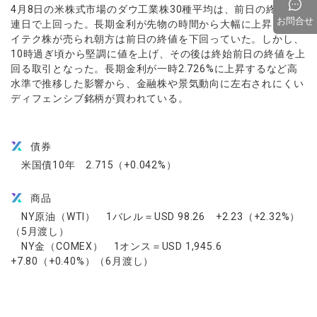
4月8日の米株式市場のダウ工業株30種平均は、前日の終値を
お問合せ
連日で上回った。長期金利が先物の時間から大幅に上昇し、ハ
イテク株が売られ朝方は前日の終値を下回っていた。しかし、
10時過ぎ頃から堅調に値を上げ、その後は終始前日の終値を上
回る取引となった。長期金利が一時2.726%に上昇するなど高
水準で推移した影響から、金融株や景気動向に左右されにくい
ディフェンシブ銘柄が買われている。
債券
米国債10年 2.715（+0.042%）
商品
NY原油（WTI） 1バレル＝USD 98.26 +2.23（+2.32%）
（5月渡し）
NY金（COMEX） 1オンス＝USD 1,945.6
+7.80（+0.40%）（6月渡し）