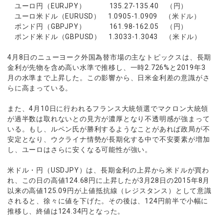
ユーロ円（EURJPY） 135.27-135.40 （円）
ユーロ米ドル（EURUSD） 1.0905-1.0909 （米ドル）
ポンド円（GBPJPY） 161.98-162.05 （円）
ポンド米ドル（GBPUSD） 1.3033-1.3043 （米ドル）
4月8日のニューヨーク外国為替市場の主なトピックスは、長期
金利が先物を含め高い水準で推移し、一時2.726%と2019年3
月の水準まで上昇した。この影響から、日米金利差の意識がさ
らに高まっている。
また、4月10日に行われるフランス大統領選でマクロン大統領
が過半数は取れないとの見方が濃厚となり不透明感が強まって
いる。もし、ルペン氏が勝利するようなことがあれば政局が不
安定となり、ウクライナ情勢が長期化する中で不安要素が増加
し、ユーロはさらに安くなる可能性が強い。
米ドル・円（USDJPY）は、長期金利の上昇から米ドルが買わ
れ、この日の高値124.68円に上昇したが3月28日の2015年8月
以来の高値125.09円が上値抵抗線（レジスタンス）として意識
されると、徐々に値を下げた。その後は、124円前半で小幅に
推移し、終値は124.34円となった。