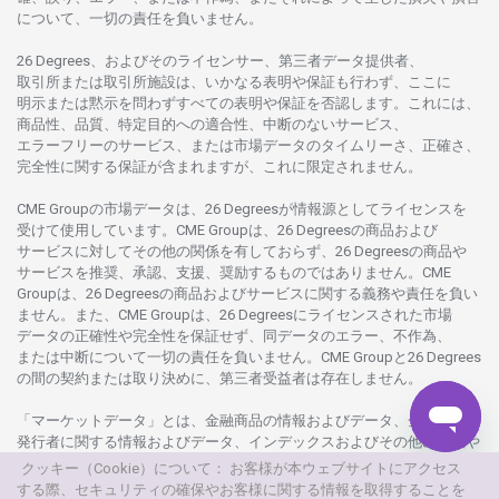
について、
一切の
責任を
負いません。
26 Degrees、
およびその
ライセンサー、
第三者
データ
提供者、
取引所または
取引所施設は、いかな
る
表明や
保証も
行わ
ず、
ここに
明示または
黙示を
問わ
ずすべての
表明や
保証を
否認し
ます。
これには、
商品性、品質、
特定目的への
適合性、
中断のない
サービス、
エラーフリーの
サービス、
または
市場
データの
タイムリーさ、正確さ、
完全性に
関する
保証が
含まれますが、これに
限定さ
れません。
CME Groupの
市場
データは、26 Degreesが
情報源として
ライセンスを
受けて
使用しています。
CME Groupは、26 Degreesの
商品および
サービスに
対してその
他の
関係を
有しておらず、26 Degreesの
商品や
サービスを
推奨、承認、支援、
奨励するものではありません。
CME
Groupは、26 Degreesの
商品および
サービスに
関する
義務や
責任を
負い
ません。また、CME Groupは、26 Degreesに
ライセンスさ
れた
市場
データの
正確性や
完全性を
保証せず、
同
データの
エラー、不作為、
または
中断について
一切の
責任を
負いません。
CME Groupと26 Degrees
の
間の
契約または
取り
決めに、
第三者受益者は
存在し
ません。
「マーケットデータ」とは、
金融商品の
情報および
データ、
金融商品の
発行者に
関する
情報および
データ、
インデックスおよびその
他の
情報や
データを
指し、26 Degreesまたは26 Degrees
グループ
会社が
提供する
クッキー（Cookie）について： お客様が本ウェブサイトにアクセス
製品や
サービスの
一部として、
更新頻度を
問わ
ず
提供さ
れるものを
する際、セキュリティの確保やお客様に関する情報を取得することを