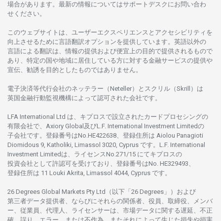
場合があります。
最新の
情報については
サポートデスクに
お
問い
合わ
せくださ
い。
このウェブサイトは、
ユーザーエクスペリエンスと
アクセシビリティを
向上さ
せるために
言語翻訳
オプションを
提供しています。
英語以外の
言語に
よる
翻訳は、
情報の
提供および
便宜上の
目的で
提供さ
れるもの
で
あり、
特定の
国や
地域に
居住している
方に
対する
金融
サービスの
提供や
宣伝、
勧誘を
目的としたもの
では
ありません。
電子決済等代行会社の
ネッテラー
（Neteller）と
スクリル
（Skrill）は
英国金融行動監視機構に
よって
認可さ
れた
会社です。
LFA International Ltd は、
キプロスで
設立さ
れた
カードプロセシングの
有限会社で、Axiory Global
及び
L.F. International Investment Limitedの
子会社です。
登録番号は
No.HE422638、
登録住所は
Aiolou Panagioti
Diomidous 9, Katholiki, Limassol 3020, Cyprus です。L.F. International
Investment Limitedは、
ライセンス
No.271/15 にて
キプロスの
投資会社として
許認可を
受けており、
登録番号は
No. HE329493、
登録住所は
11 Louki Akrita, Limassol 4044, Cyprus です。
26 Degrees Global Markets Pty Ltd（以下「26 Degrees」）
および
第三者
データ
提供者、ならびにそれらの関係者、役員、取締役、メンバ
ー、従業員、代理人、ライセンサーは、
市場
データに
関する
遅延、不正
確、誤り、エラー、
または
不作為、
またそれに
よって
生じた
損失や
損害