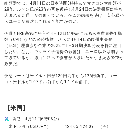
ウォレット口座
統領選では、4月11日の日本時間5時時点でマクロン大統領が
お知らせ
企業情報
NEW
AXIORYアプリ
日本時間表示インジケータ
貴金属CFD
取引時間
28%、ルペン氏が23%の票を獲得し4月24日の決選投票に持ち
マーケットニュース
ストライク インジケータ
会社概要
込まれる見通しが強まっている。今回の結果を受け、安心感か
ソフトコモディティCFD
取引計算シミュレーター
AXIORYポータル
NEW
English
コーポレートニュース
らユーロが買戻しされる可能性が強い。
MQLシグナル
NEW
役員紹介
バトルCFD
注文執行ポリシー
日本語
口座開設する
キャンペーン
通貨インデックス
お問合せ
経済指標・予測カレンダー
今週もFRB高官の発言や4月12日に発表される米消費者物価指
عربى
トレードガイド
NEW
数（CPI）などの経済指標、さらに4月14日の欧州中央銀行
よくあるご質問
休眠口座と凍結口座
デモ口座を開設する
Русский
（ECB）理事会や企業の2022年1－3月期決算発表を特に注目
Español
したい。なお、ウクライナ情勢の影響は、ユーロ以外は弱まっ
法人のお客様は
こちら
てきているが、原油価格への影響が大きいため引き続き警戒が
ไทย
必要だ。
Tiếng Việt
予想レートは米ドル・円が120円前半から126円前半。ユー
ロ・米ドルが1.07ドル前半から1.1ドル前半。
【米国】
為替（4月11日6時05分）
米ドル円（USDJPY） 124.05-124.09 （円）