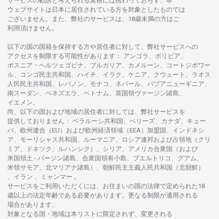
サービスの
勧誘と
考えられる
業務には
携わっておらず、
本
ウェブサイトは
日本に
居住さ
れて
いる
方を
対象としたもの
では
ございません。
また、
弊社の
サービスは、18
歳未満の
方は
ご
利用頂けません
。
以下の
国の
国籍を
保持する
方や
居住者に
対して、
弊社
サービスへの
アクセスを
制限する
可能性があります
： アンゴラ、ボリビア、
ボスニア
・
ヘルツェゴビナ、ブルガリア、カメルーン、コートジボワー
ル、
コンゴ
民主共和国、ハイチ、イラク、ケニア、クウェート、
ラオス
人民民主共和国、レバノン、モナコ、ネパール、パプアニューギニア、
南
スーダン、ベネズエラ、ベトナム、
英国領
ヴァージン
諸島、
イエメン。
尚、
以下の
国および
地域の
居住者に
対しては、
弊社
サービスを
提供しておりません
：
ベラルーシ
共和国、ベリーズ、カナダ、キュー
バ、
欧州連合
（EU）
および
欧州経済領域
（EEA）加盟国、インドネシ
ア、
モーリシャス
共和国、ルーマニア、
ロシア
連邦および
占領地
（クリ
ミア、ドネツク、ルハンシク）、シリア、
アメリカ
合衆国
（および
米国領土
-
バージン
諸島、合衆国領有小島、プエルトリコ、グアム、
米領
サモア、
北
マリアナ
諸島）、
朝鮮民主主義人民共和国
（北朝鮮）
、イラン 、ミャンマー 。
サービスを
ご
利用いただくには、お
住まいの
国の
法律で
定められた
18
歳以上の
法定年齢である
必要があります。
更な
る
制限が
適用さ
れる
場合があります。
対象となる
国
・
地域は
本
リストに
限定さ
れず、
変更さ
れる