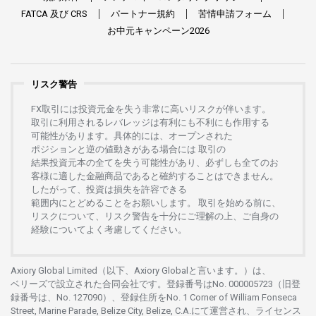
FATCA
及び
CRS
パートナー
規約
苦情申請
フォーム
お
中元
キャンペーン
2026
リスク警告
FX
取引には
投資元金を
失う
非常に
高い
リスクが
伴います。
取引に
利用さ
れる
レバレッジは
有利にも
不利にも
作用する
可能性があります。
具体的には、
オープンさ
れた
ポジションと
逆の
値動きがある
場合には
取引の
結果投資元本の
全てを
失う
可能性があり、
必ずしも
全てのお
客様に
適した
金融商品であると
確約することは
できません。
したがって、
投資は
損失を
許容できる
範囲内にとどめることを
お
願いします
。
取引を
始める
前に、
リスクについて、
リスク
警告を
十分に
ご
理解の
上、
ご
自身の
経験について
よく
考慮してください。
Axiory Global Limited（以下、Axiory Globalと言います。）は、
ベリーズで
設立さ
れた
合同会社です。
登録番号は
No. 000005723（旧登
録番号は、No. 127090）、
登録住所を
No. 1 Corner of William Fonseca
Street, Marine Parade, Belize City, Belize, C.A.にて
運営さ
れ、
ライセンス