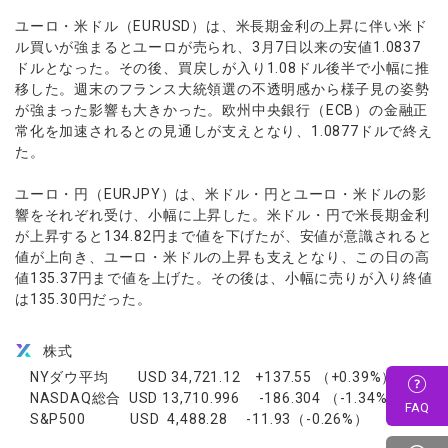
ユーロ・米ドル（EURUSD）は、米長期金利の上昇に伴い米ド
ル買いが強まるとユーロが売られ、3月7日以来の安値1.0837
ドルとなった。その後、買戻しが入り1.08ドル後半で小幅に推
移した。週末のフランス大統領選の不透明感から様子見の姿勢
が強まった影響も大きかった。欧州中央銀行（ECB）の金融正
常化を加速されるとの見通しが支えとなり、1.0877ドルで終え
た。
ユーロ・円（EURJPY）は、米ドル・円とユーロ・米ドルの影
響をそれぞれ受け、小幅に上昇した。米ドル・円で米長期金利
が上昇すると134.82円まで値を下げたが、安値が意識されると
値が上向き、ユーロ・米ドルの上昇も支えとなり、この日の高
値135.37円まで値を上げた。その後は、小幅に売りが入り終値
は135.30円だった。
株式
NYダウ平均 USD 34,721.12 +137.55 （+0.39%）
NASDAQ総合 USD 13,710.996 -186.304 （-1.34%）
FAQ
S&P500 USD 4,488.28 -11.93（-0.26%）