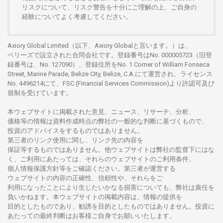
リスクについて、
リスク
警告を
十分に
ご
理解の
上、
ご
自身の
経験について
よく
考慮してください。
Axiory Global Limited（以下、Axiory Globalと言います。）は、
ベリーズで
設立さ
れた
合同会社です。
登録番号は
No. 000005723（旧登
録番号は、No. 127090）、
登録住所を
No. 1 Corner of William Fonseca
Street, Marine Parade, Belize City, Belize, C.A.にて
運営さ
れ、
ライセンス
No. 4496214
にて、FSC (Financial Services Commission)より
許認可及び
規制を
受けています。
本
ウェブサイトに
掲載さ
れた
意見、ニュース、リサーチ、分析、
価格等の
情報は
資料作成時点の
弊社の
一般的な
判断に
基づくもので、
投資の
アドバイスを
するもの
では
ありません。
第三者の
リンク
使用に
関し、
リンク
先の
内容を
保証等するものではありません。
他
ウェブサイトは
弊社の
監督下にはな
く、
ご
利用に
あたっては、
それらの
ウェブサイトの
ご
利用条件、
個人情報保護方針等を
ご
確認ください。
第三者が
運営する
ウェブサイトの
内容の
正確性、信頼性や、それらをご
利用になったことにより
生じたいかな
る
損害についても、
弊社は
責任を
負いかね
ます。
本
ウェブサイトの
掲載内容は、
情報の
提供を
目的としたもの
であり、
勧誘を
目的としたもの
では
ありません。
投資に
あたっての
最終判断は
お
客様ご
自身でお
願いいたします。