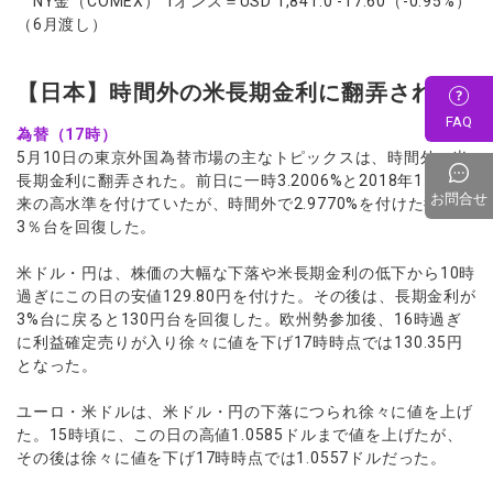
NY金（COMEX） 1オンス＝USD 1,841.0 -17.60（-0.95%）
（6月渡し）
【日本】時間外の米長期金利に翻弄される
FAQ
為替（17時）
5月10日の東京外国為替市場の主なトピックスは、時間外の米
長期金利に翻弄された。前日に一時3.2006%と2018年11月以
お問合せ
来の高水準を付けていたが、時間外で2.9770%を付けた後は、
3％台を回復した。
米ドル・円は、株価の大幅な下落や米長期金利の低下から10時
過ぎにこの日の安値129.80円を付けた。その後は、長期金利が
3%台に戻ると130円台を回復した。欧州勢参加後、16時過ぎ
に利益確定売りが入り徐々に値を下げ17時時点では130.35円
となった。
ユーロ・米ドルは、米ドル・円の下落につられ徐々に値を上げ
た。15時頃に、この日の高値1.0585ドルまで値を上げたが、
その後は徐々に値を下げ17時時点では1.0557ドルだった。