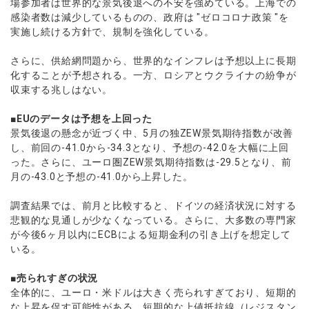
場参加者は世界的な景気後退への不安を強めている。上海での
感染者数は減少しているものの、政府は "ゼロコロナ政策 "を
実施し続ける方針で、規制を強化している。
さらに、供給網問題から、世界的なインフレは予想以上に長期
化することが予想される。一方、ロシアとウクライナの紛争が
収束する兆しはない。
■EUのデータは予想を上回った
景気後退の懸念が近づく中、5月の独ZEW景気期待指数が改善
し、前回の-41.0から-34.3となり、予想の-42.0を大幅に上回
った。さらに、ユーロ圏ZEW景気期待指数は-29.5となり、前
月の-43.0と予想の-41.0から上昇した。
調査結果では、前月と比較すると、ドイツの経済状況に対する
悲観的な見通しが少なくなっている。さらに、大多数の専門家
が今後6ヶ月以内にECBによる短期金利の引き上げを想定して
いる。
■売られすぎの状況
全体的に、ユーロ・米ドルは大きく売られすぎており、短期的
な上昇を促す可能性がある。短期的な上値抵抗線（レジスタン