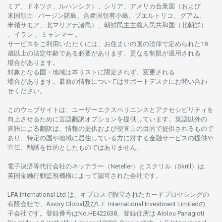
ミア、ドネツク、ルハンシク）、シリア、
アメリカ
合衆国
（および
米国領土
-
バージン
諸島、合衆国領有小島、プエルトリコ、グアム、
米領
サモア、
北
マリアナ
諸島）、
朝鮮民主主義人民共和国
（北朝鮮）
、イラン 、ミャンマー 。
サービスを
ご
利用いただくには、お
住まいの
国の
法律で
定められた
18
歳以上の
法定年齢である
必要があります。
更な
る
制限が
適用さ
れる
場合があります。
対象となる
国
・
地域は
本
リストに
限定さ
れず、
変更さ
れる
場合があります。
最新の
情報については
サポートデスクに
お
問い
合わ
せくださ
い。
このウェブサイトは、
ユーザーエクスペリエンスと
アクセシビリティを
向上さ
せるために
言語翻訳
オプションを
提供しています。
英語以外の
言語に
よる
翻訳は、
情報の
提供および
便宜上の
目的で
提供さ
れるもの
で
あり、
特定の
国や
地域に
居住している
方に
対する
金融
サービスの
提供や
宣伝、
勧誘を
目的としたもの
では
ありません。
電子決済等代行会社の
ネッテラー
（Neteller）と
スクリル
（Skrill）は
英国金融行動監視機構に
よって
認可さ
れた
会社です。
LFA International Ltd は、
キプロスで
設立さ
れた
カードプロセシングの
有限会社で、Axiory Global
及び
L.F. International Investment Limitedの
子会社です。
登録番号は
No.HE422638、
登録住所は
Aiolou Panagioti