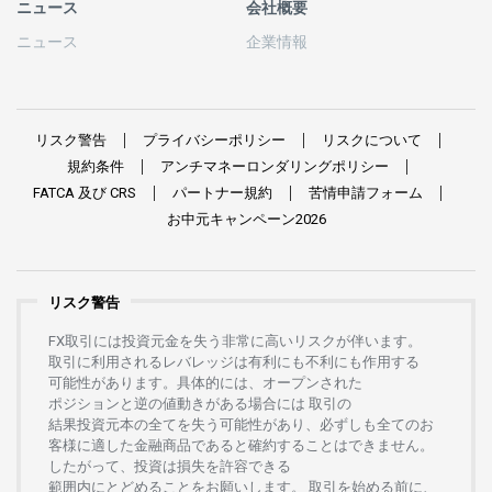
ニュース
会社概要
ニュース
企業情報
リスク
警告
プライバシーポリシー
リスクについて
規約条件
アンチマネーロンダリングポリシー
FATCA
及び
CRS
パートナー
規約
苦情申請
フォーム
お
中元
キャンペーン
2026
リスク警告
FX
取引には
投資元金を
失う
非常に
高い
リスクが
伴います。
取引に
利用さ
れる
レバレッジは
有利にも
不利にも
作用する
可能性があります。
具体的には、
オープンさ
れた
ポジションと
逆の
値動きがある
場合には
取引の
結果投資元本の
全てを
失う
可能性があり、
必ずしも
全てのお
客様に
適した
金融商品であると
確約することは
できません。
したがって、
投資は
損失を
許容できる
範囲内にとどめることを
お
願いします
。
取引を
始める
前に、