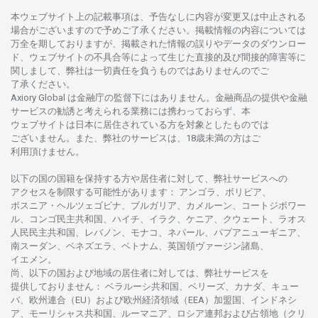
本
ウェブサイト
上の
記載事項は、
予告なしに
内容が
変更又は
中止さ
れる
場合がございますので
予めご
了承ください。
掲載情報の
内容については
万全を
期しておりますが、
掲載さ
れた
情報の
誤りや
データの
ダウンロー
ド、
ウェブサイトの
不具合等に
よって
生じた
直接的及び
間接的障害等に
関し
まして、
弊社は
一切責任を
負うものではありませんのでご
了承ください
。
Axiory Global は
金融庁の
監督下にはありません。
金融商品の
提供や
金融
サービスの
勧誘と
考えられる
業務には
携わっておらず、
本
ウェブサイトは
日本に
居住さ
れて
いる
方を
対象としたもの
では
ございません。
また、
弊社の
サービスは、18
歳未満の
方は
ご
利用頂けません
。
以下の
国の
国籍を
保持する
方や
居住者に
対して、
弊社
サービスへの
アクセスを
制限する
可能性があります
： アンゴラ、ボリビア、
ボスニア
・
ヘルツェゴビナ、ブルガリア、カメルーン、コートジボワー
ル、
コンゴ
民主共和国、ハイチ、イラク、ケニア、クウェート、
ラオス
人民民主共和国、レバノン、モナコ、ネパール、パプアニューギニア、
南
スーダン、ベネズエラ、ベトナム、
英国領
ヴァージン
諸島、
イエメン。
尚、
以下の
国および
地域の
居住者に
対しては、
弊社
サービスを
提供しておりません
：
ベラルーシ
共和国、ベリーズ、カナダ、キュー
バ、
欧州連合
（EU）
および
欧州経済領域
（EEA）加盟国、インドネシ
ア、
モーリシャス
共和国、ルーマニア、
ロシア
連邦および
占領地
（クリ