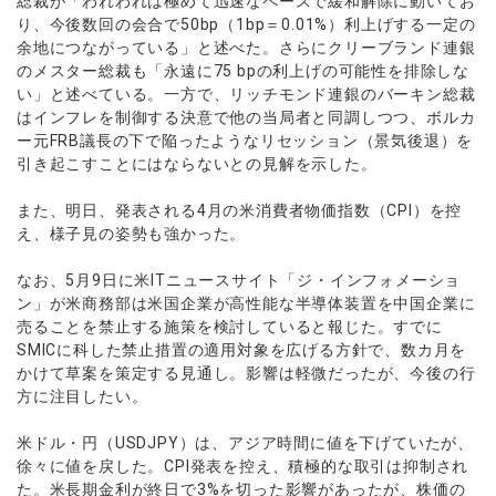
総裁が「われわれは極めて迅速なペースで緩和解除に動いてお
ウォレット口座
お知らせ
企業情報
NEW
AXIORYアプリ
日本時間表示インジケータ
り、今後数回の会合で50bp（1bp＝0.01%）利上げする一定の
貴金属CFD
取引時間
マーケットニュース
余地につながっている」と述べた。さらにクリーブランド連銀
ストライク インジケータ
会社概要
ソフトコモディティCFD
取引計算シミュレーター
AXIORYポータル
NEW
のメスター総裁も「永遠に75 bpの利上げの可能性を排除しな
English
コーポレートニュース
MQLシグナル
NEW
役員紹介
い」と述べている。一方で、リッチモンド連銀のバーキン総裁
バトルCFD
注文執行ポリシー
日本語
口座開設する
キャンペーン
はインフレを制御する決意で他の当局者と同調しつつ、ボルカ
通貨インデックス
お問合せ
経済指標・予測カレンダー
عربى
ー元FRB議長の下で陥ったようなリセッション（景気後退）を
トレードガイド
NEW
よくあるご質問
休眠口座と凍結口座
デモ口座を開設する
引き起こすことにはならないとの見解を示した。
Русский
Español
法人のお客様は
こちら
また、明日、発表される4月の米消費者物価指数（CPI）を控
ไทย
え、様子見の姿勢も強かった。
Tiếng Việt
なお、5月9日に米ITニュースサイト「ジ・インフォメーショ
ン」が米商務部は米国企業が高性能な半導体装置を中国企業に
売ることを禁止する施策を検討していると報じた。すでに
SMICに科した禁止措置の適用対象を広げる方針で、数カ月を
かけて草案を策定する見通し。影響は軽微だったが、今後の行
方に注目したい。
米ドル・円（USDJPY）は、アジア時間に値を下げていたが、
徐々に値を戻した。CPI発表を控え、積極的な取引は抑制され
た。米長期金利が終日で3%を切った影響があったが、株価の