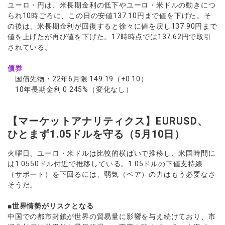
ユーロ・円は、米長期金利の低下やユーロ・米ドルの動きにつ
られ10時ごろに、この日の安値137.10円まで値を下げた。そ
の後は、米長期金利が回復すると徐々に値を戻し137.90円まで
値を上げたが再び値を下げた。17時時点では137.62円で取引
されている。
債券
国債先物・22年6月限 149.19（+0.10）
10年長期金利 0.245%（変化なし）
【マーケットアナリティクス】EURUSD、
ひとまず1.05ドルを守る（5月10日）
火曜日、ユーロ・米ドルは比較的横ばいで推移し、米国時間に
は1.0550ドル付近で推移している。1.05ドルの下値支持線
（サポート）を下回るには、弱気（ベア）の力はもう必要なさ
そうだ。
■世界情勢がリスクとなる
中国での都市封鎖が世界の貿易量に影響を与え続けており、市