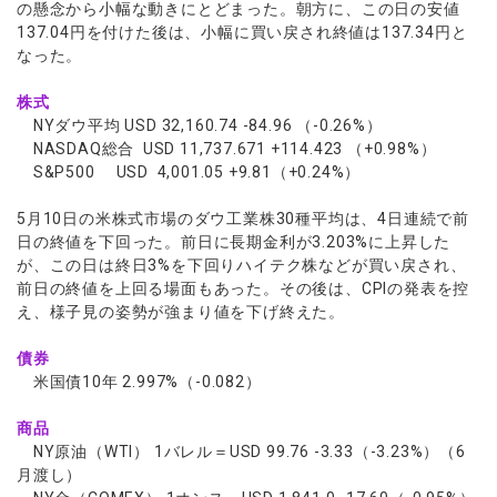
の懸念から小幅な動きにとどまった。朝方に、この日の安値
137.04円を付けた後は、小幅に買い戻され終値は137.34円と
なった。
株式
NYダウ平均 USD 32,160.74 -84.96 （-0.26%）
NASDAQ総合 USD 11,737.671 +114.423 （+0.98%）
S&P500 USD 4,001.05 +9.81（+0.24%）
5月10日の米株式市場のダウ工業株30種平均は、4日連続で前
日の終値を下回った。前日に長期金利が3.203%に上昇した
が、この日は終日3%を下回りハイテク株などが買い戻され、
前日の終値を上回る場面もあった。その後は、CPIの発表を控
え、様子見の姿勢が強まり値を下げ終えた。
債券
米国債10年 2.997%（-0.082）
商品
NY原油（WTI） 1バレル＝USD 99.76 -3.33（-3.23%）（6
月渡し）