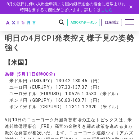
8月の祝日に伴い入出金申請より国内銀行送金の着金に通常よりお
時間を要する可能性がございます。詳しくは
こちら
AXIORYポータル
口座開設
明日の4月CPI発表控え様子見の姿勢
強く
はじめに
【米国】
はじめに
取引
為替（5月11日6時00分）
ライセンス
取引商品
取引条件
米ドル円（USDJPY） 130.42-130.46 （円）
口座
安全性
ユーロ円（EURJPY） 137.33-137.37 （円）
FX（通貨ペア）
スプレッド・手数料
口座の種類
口座開設
ユーロ米ドル（EURUSD） 1.0526-1.0530 （米ドル）
プラットフォーム
ポンド円（GBPJPY） 160.60-160.71 （円）
現物株式
ゼロカットとロスカット
口座タイプ
口座開設フォーム
プラットフォーム
ツール
ポンド米ドル（GBPUSD） 1.2311-1.2320 （米ドル）
パートナー
ETF
スワップとロールオーバー
法人のお客様
必要書類
MT5
MT4/MT5 ヒストリカルデータ
パートナーシップ・プログラム
ニュース
5月10日のニューヨーク外国為替市場の主なトピックスは、米
株式CFD
入出金方法
ゼロ口座
開設方法
NEW
連邦準備理事会（FRB）高官の金融引き締め政策を進めるタカ
MT4
EA(エキスパートアドバイザー)
株価指数CFD
レバレッジ
NEW
イントロデュース・パートナープログラム（IP）
ニュースリリース
会社概要
派的な発言が相次いだ。まず、ニューヨーク連銀ウィリアムズ
デモ口座
cTrader
カスタムインジケーター
エネルギーCFD
約定率
特別・VIPプログラム
NEW