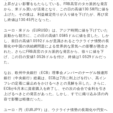
上昇がよい影響をもたらしている。FRB高官のタカ派的な発言
から、米ドル買いが活発となり、この日の高値130.58円に値を
上げた。その後は、利益確定売りが入り値を下げたが、再び戻
し終値は130.45円となった。
ユーロ・米ドル（EURUSD）は、アジア時間に値を下げていた
反動から朝方に、この日の高値1.0585ドルに値を戻した。しか
し、前日の高値1.0592ドルが意識されるとウクライナ情勢の長
期化や中国の供給網問題による世界的な景気への影響が懸念さ
れた。さらにFRB高官のタカ派的な発言から、徐々に値を下
げ、この日の安値1.0526ドルを付け、終値は1.0529ドルだっ
た。
なお、欧州中央銀行（ECB）理事会メンバーのナーゲル独連邦
銀行（中央銀行）総裁は、ECBは7月に利上げを行い、高イン
フレの定着に歯止めをかけるべきとの見解を示した。さらに、
ECBが6月末に資産購入を終了し、その次の会合で金利を引き
上げるべきとの発言があった。しかし、すでに織り込み済の内
容で影響は軽微だった。
ユーロ・円（EURJPY）は、ウクライナ情勢の長期化や円安へ