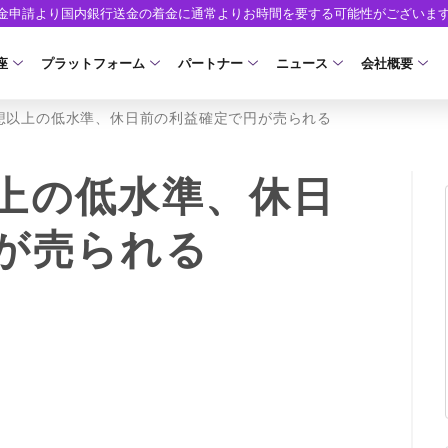
出金申請より国内銀行送金の着金に通常よりお時間を要する可能性がございま
座
プラットフォーム
パートナー
ニュース
会社概要
想以上の低水準、休日前の利益確定で円が売られる
口座の種類
プラットフォーム
パートナーシップ・プログラム
取引条件
口座開設
ツール
ニュースリリース
企業情報
ア）
座タイプ
MT5
イントロデュース・パートナープログラム（I
スプレッド・手数料
口座開設フォーム
MT4/MT5 ヒストリカルデータ
お知らせ
会社概要
上の低水準、休日
人のお客様
MT4
特別・VIPプログラム
ゼロカットとロスカット
必要書類
EA(エキスパートアドバイザー)
マーケットニュース
役員紹介
NEW
が売られる
ロ口座
cTrader
スワップとロールオーバー
開設方法
カスタムインジケーター
コーポレートニュース
お問合せ
NEW
AXIORYアプリ
入出金方法
日本時間表示インジケータ
キャンペーン
よくあるご質
モ口座
D
レバレッジ
ストライク インジケータ
トレードガイド
ォレット口座
NEW
NEW
NEW
AXIORYポータル
FD
MQLシグナル
約定率
NEW
取引時間
通貨インデックス