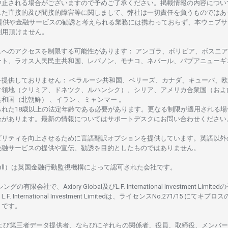
中止さ
れる
場合がございますので
予めご
了承ください。
掲載情報の
内容につい
じた
直接的及び
間接的障害等に
関し
まして、
弊社は
一切責任を
負うものではあ
提供や
金融
サービスの
勧誘と
考えられる
業務には
携わっておらず、
本
ウェブサ
利用頂けません
。
スへの
アクセスを
制限する
可能性があります
： アンゴラ、ボリビア、
ボスニア
ート、
ラオス
人民民主共和国、レバノン、モナコ、ネパール、パプアニューギ
を
提供しておりません
：
ベラルーシ
共和国、ベリーズ、カナダ、キューバ、
欧
占領地
（クリミア、ドネツク、ルハンシク）、シリア、
アメリカ
合衆国
（およ
共和国
（北朝鮮） 、イラン 、ミャンマー 。
られた
18
歳以上の
法定年齢である
必要があります。
更な
る
制限が
適用さ
れる
場
合があります。
最新の
情報については
サポートデスクに
お
問い
合わ
せくださ
い
ビリティを
向上さ
せるために
言語翻訳
オプションを
提供しています。
英語以外
金融
サービスの
提供や
宣伝、
勧誘を
目的としたもの
では
ありません。
ill）は
英国金融行動監視機構に
よって
認可さ
れた
会社です。
シングの
有限会社で、Axiory Global
及び
L.F. International Investment Limitedの
L.F. International Investment Limitedは、
ライセンス
No.271/15 にて
キプロス
rus です。
よび
第三者
データ
提供者、ならびにそれらの関係者、役員、取締役、メンバー