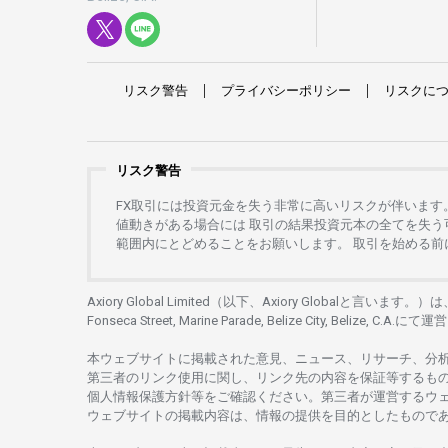
リスク
警告
プライバシーポリシー
リスクに
リスク警告
FX
取引には
投資元金を
失う
非常に
高い
リスクが
伴います
値動きがある
場合には
取引の
結果投資元本の
全てを
失う
範囲内にとどめることを
お
願いします
。
取引を
始める
前
Axiory Global Limited（以下、Axiory Globalと言います。）
Fonseca Street, Marine Parade, Belize City, Belize, C.A.にて
運営
本
ウェブサイトに
掲載さ
れた
意見、ニュース、リサーチ、分
第三者の
リンク
使用に
関し、
リンク
先の
内容を
保証等するも
個人情報保護方針等を
ご
確認ください。
第三者が
運営する
ウ
ウェブサイトの
掲載内容は、
情報の
提供を
目的としたもの
で