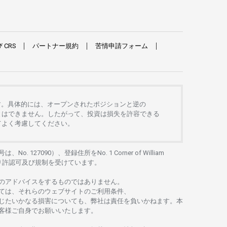
び
CRS
パートナー
規約
苦情申請
フォーム
す。
具体的には、
オープンさ
れた
ポジションと
逆の
とは
できません。したがって、
投資は
損失を
許容できる
て
よく
考慮してください。
号は、No. 127090）、
登録住所を
No. 1 Corner of William
り
許認可及び
規制を
受けています。
の
アドバイスを
するもの
では
ありません。
ては、
それらの
ウェブサイトの
ご
利用条件、
じたいかな
る
損害についても、
弊社は
責任を
負いかね
ます。
本
客様ご
自身でお
願いいたします。