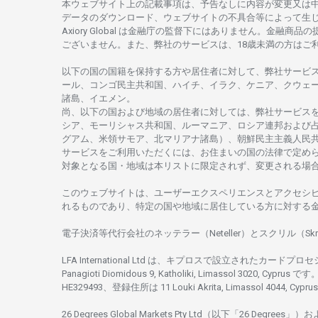
本
ウェブサイト
上の
記載事項は、
予告なしに
内容が
変更又は
データの
ダウンロード、
ウェブサイトの
不具合等に
よって
生
Axiory Global は
金融庁の
監督下にはありません。
金融商品の
ございません。
また、
弊社の
サービスは、18
歳未満の
方は
ご
以下の
国の
国籍を
保持する
方や
居住者に
対して、
弊社
サービ
ール、
コンゴ
民主共和国、ハイチ、イラク、ケニア、クウェ
諸島、
イエメン。
尚、
以下の
国および
地域の
居住者に
対しては、
弊社
サービス
シア、
モーリシャス
共和国、ルーマニア、
ロシア
連邦および
グアム、
米領
サモア、
北
マリアナ
諸島）、
朝鮮民主主義人民
サービスを
ご
利用いただくには、お
住まいの
国の
法律で
定め
対象となる
国
・
地域は
本
リストに
限定さ
れず、
変更さ
れる
場
このウェブサイトは、
ユーザーエクスペリエンスと
アクセシ
れるもの
であり、
特定の
国や
地域に
居住している
方に
対する
電子決済等代行会社の
ネッテラー
（Neteller）と
スクリル
（Skr
LFA International Ltd は、
キプロスで
設立さ
れた
カードプロセ
Panagioti Diomidous 9, Katholiki, Limassol 3020, Cyprus です。
HE329493、
登録住所は
11 Louki Akrita, Limassol 4044, Cyp
26 Degrees Global Markets Pty Ltd（以下「26 Degrees」）
お