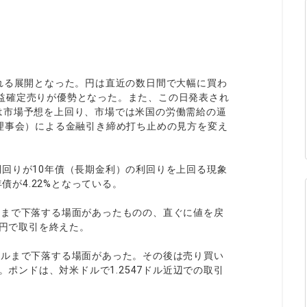
ィティCFD
NEW
取引計算シミュレーター
注文執行ポリシー
経済指標・予測カレンダー
れる展開となった。円は直近の数日間で大幅に買わ
休眠口座と凍結口座
益確定売りが優勢となった。また、この日発表され
%）は市場予想を上回り、市場では米国の労働需給の逼
備理事会）による金融引き締め打ち止めの見方を変え
回りが10年債（長期金利）の利回りを上回る現象
債が4.22%となっている。
76円まで下落する場面があったものの、直ぐに値を戻
9円で取引を終えた。
24ドルまで下落する場面があった。その後は売り買い
。ポンドは、対米ドルで1.2547ドル近辺での取引