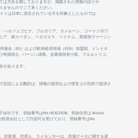
ては
万全を
期しておりますが、
掲載さ
れた
情報の
誤りや
りませんのでご
了承ください
。
イトは
日本に
居住さ
れて
いる
方を
対象としたもの
では
・
ヘルツェゴビナ、ブルガリア、カメルーン、コートジボワ
ニア、
南
スーダン、ベネズエラ、ベトナム、
英国領
ヴァージン
州連合
（EU）
および
欧州経済領域
（EEA）加盟国、インドネ
び
米国領土
-
バージン
諸島、合衆国領有小島、プエルトリコ、
合があります。
。
の
言語に
よる
翻訳は、
情報の
提供および
便宜上の
目的で
提供さ
子会社です。
登録番号は
No.HE422638、
登録住所は
Aiolou
の
投資会社として
許認可を
受けており、
登録番号は
No.
、従業員、代理人、ライセンサーは、
市場
データに
関する
遅