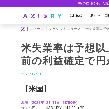
8月の祝日に伴い入
はじめに
取引
口
|
|
|
ニュース
マーケットニュース
米失業率は予
取引商品
はじめに
ライセンス
FX（通貨ペ
口
米失業率は予想以
安全性
現物株式
法
前の利益確定で円
ETF
ゼ
株式CFD
デ
2023/12/11
株価指数CF
ウ
【米国】
エネルギーC
貴金属CFD
為替（2023年12月11日 6時00分）
米ドル円 USD/JPY 144.99 (円)