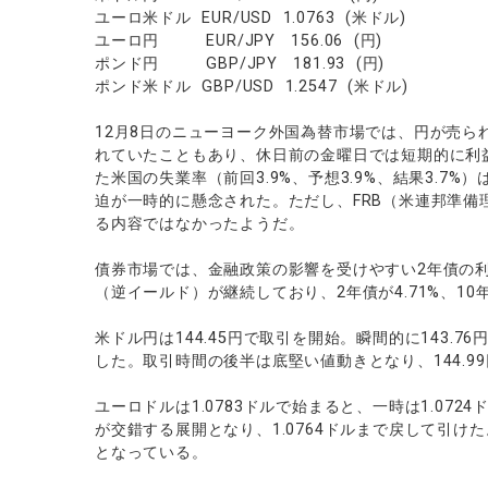
ソフトコモデ
ユーロ米ドル EUR/USD 1.0763 (米ドル)
ユーロ円 EUR/JPY 156.06 (円)
バトルCFD
ポンド円 GBP/JPY 181.93 (円)
ポンド米ドル GBP/USD 1.2547 (米ドル)
12月8日のニューヨーク外国為替市場では、円が売ら
れていたこともあり、休日前の金曜日では短期的に利
た米国の失業率（前回3.9%、予想3.9%、結果3.7
迫が一時的に懸念された。ただし、FRB（米連邦準
る内容ではなかったようだ。
債券市場では、金融政策の影響を受けやすい2年債の利
（逆イールド）が継続しており、2年債が4.71%、10年
米ドル円は144.45円で取引を開始。瞬間的に143.
した。取引時間の後半は底堅い値動きとなり、144.9
ユーロドルは1.0783ドルで始まると、一時は1.07
が交錯する展開となり、1.0764ドルまで戻して引けた
となっている。