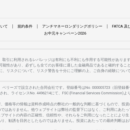
ついて
規約条件
アンチマネーロンダリングポリシー
FATCA
及
お
中元
キャンペーン
2026
。
取引に
利用さ
れる
レバレッジは
有利にも
不利にも
作用する
可能性がありま
可能性があり、
必ずしも
全てのお
客様に
適した
金融商品であると
確約するこ
に、リスクについて、
リスク
警告を
十分に
ご
理解の
上、
ご
自身の
経験につい
は、
ベリーズで
設立さ
れた
合同会社です。
登録番号は
No. 000005723（旧登録番
さ
れ、
ライセンス
No. 4496214
にて、FSC (Financial Services Commission)よ
析、
価格等の
情報は
資料作成時点の
弊社の
一般的な
判断に
基づくもので、
投資
のではありません。
他
ウェブサイトは
弊社の
監督下にはな
く、
ご
利用に
あたっ
ェブサイトの
内容の
正確性、信頼性や、それらをご
利用になったことにより
生
あり、
勧誘を
目的としたもの
では
ありません。
投資に
あたっての
最終判断は
お