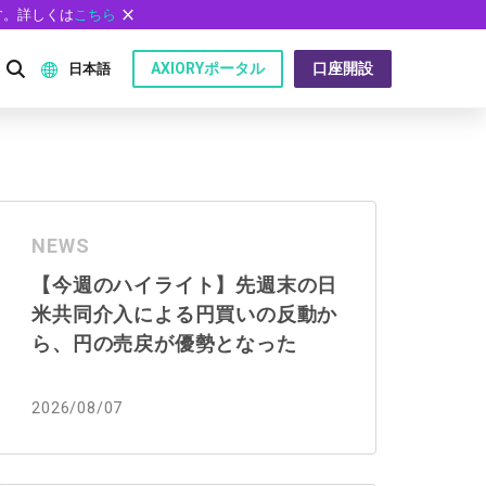
す。詳しくは
こちら
AXIORYポータル
口座開設
日本語
English
P）
日本語
NEWS
عربى
【今週のハイライト】先週末の日
Русский
米共同介入による円買いの反動か
問
Español
ら、円の売戻が優勢となった
ไทย
2026/08/07
Tiếng Việt