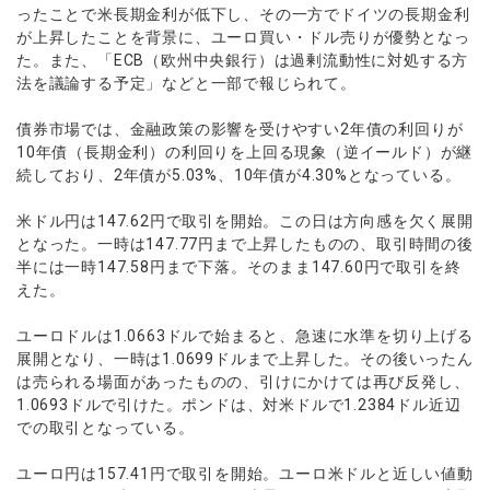
ウォレット口座
お知らせ
企業情報
NEW
ったことで米長期金利が低下し、その一方でドイツの長期金利
AXIORYアプリ
日本時間表示インジケータ
貴金属CFD
取引時間
が上昇したことを背景に、ユーロ買い・ドル売りが優勢となっ
マーケットニュース
ストライク インジケータ
会社概要
ソフトコモディティCFD
た。また、「ECB（欧州中央銀行）は過剰流動性に対処する方
取引計算シミュレーター
AXIORYポータル
NEW
English
コーポレートニュース
MQLシグナル
法を議論する予定」などと一部で報じられて。
NEW
役員紹介
バトルCFD
注文執行ポリシー
日本語
口座開設する
キャンペーン
通貨インデックス
お問合せ
経済指標・予測カレンダー
債券市場では、金融政策の影響を受けやすい2年債の利回りが
عربى
トレードガイド
NEW
よくあるご質問
10年債（長期金利）の利回りを上回る現象（逆イールド）が継
休眠口座と凍結口座
デモ口座を開設する
Русский
続しており、2年債が5.03%、10年債が4.30%となっている。
Español
法人のお客様は
こちら
米ドル円は147.62円で取引を開始。この日は方向感を欠く展開
ไทย
となった。一時は147.77円まで上昇したものの、取引時間の後
Tiếng Việt
半には一時147.58円まで下落。そのまま147.60円で取引を終
えた。
ユーロドルは1.0663ドルで始まると、急速に水準を切り上げる
展開となり、一時は1.0699ドルまで上昇した。その後いったん
は売られる場面があったものの、引けにかけては再び反発し、
1.0693ドルで引けた。ポンドは、対米ドルで1.2384ドル近辺
での取引となっている。
ユーロ円は157.41円で取引を開始。ユーロ米ドルと近しい値動