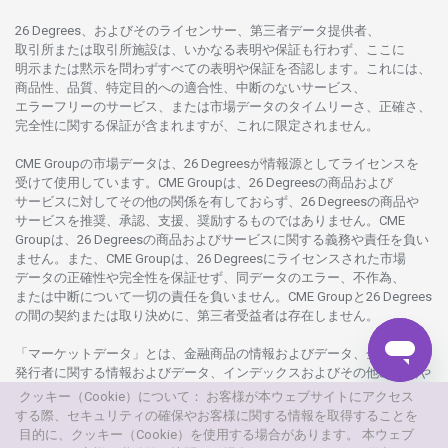
26 Degrees、
およびその
ライセンサー、
第三者
データ
提供者、
取引所または
取引所施設は、いかな
る
表明や
保証も
行わ
ず、
ここに
明示または
黙示を
問わ
ずすべての
表明や
保証を
否認し
ます。
これには、
商品性、品質、
特定目的への
適合性、
中断のない
サービス、
エラーフリーの
サービス、
または
市場
データの
タイムリーさ、正確さ、
完全性に
関する
保証が
含まれますが、これに
限定さ
れません。
CME Groupの
市場
データは、26 Degreesが
情報源として
ライセンスを
受けて
使用しています。
CME Groupは、26 Degreesの
商品および
サービスに
対してその
他の
関係を
有しておらず、26 Degreesの
商品や
サービスを
推奨、承認、支援、
奨励するものではありません。
CME
Groupは、26 Degreesの
商品および
サービスに
関する
義務や
責任を
負い
ません。また、CME Groupは、26 Degreesに
ライセンスさ
れた
市場
データの
正確性や
完全性を
保証せず、
同
データの
エラー、不作為、
または
中断について
一切の
責任を
負いません。
CME Groupと26 Degrees
の
間の
契約または
取り
決めに、
第三者受益者は
存在し
ません。
「マーケットデータ」とは、
金融商品の
情報および
データ、
金融商品の
発行者に
関する
情報および
データ、
インデックスおよびその
他の
情報や
データを
指し、26 Degreesまたは26 Degrees
グループ
会社が
提供する
クッキー（Cookie）について： お客様が本ウェブサイトにアクセス
製品や
サービスの
一部として、
更新頻度を
問わ
ず
提供さ
れるものを
する際、セキュリティの確保やお客様に関する情報を取得することを
意味し
ます。
目的に、クッキー（Cookie）を使用する場合があります。 本ウェブ