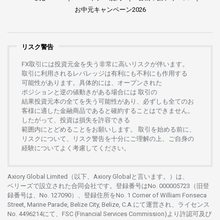
お
中元
キャンペーン
2026
リスク警告
FX
取引には
投資元金を
失う
非常に
高い
リスクが
伴います。
取引に
利用さ
れる
レバレッジは
有利にも
不利にも
作用する
可能性があります。
具体的には、
オープンさ
れた
ポジションと
逆の
値動きがある
場合には
取引の
結果投資元本の
全てを
失う
可能性があり、
必ずしも
全てのお
客様に
適した
金融商品であると
確約することは
できません。
したがって、
投資は
損失を
許容できる
範囲内にとどめることを
お
願いします
。
取引を
始める
前に、
リスクについて、
リスク
警告を
十分に
ご
理解の
上、
ご
自身の
経験について
よく
考慮してください。
Axiory Global Limited（以下、Axiory Globalと言います。）は、
ベリーズで
設立さ
れた
合同会社です。
登録番号は
No. 000005723（旧登
録番号は、No. 127090）、
登録住所を
No. 1 Corner of William Fonseca
Street, Marine Parade, Belize City, Belize, C.A.にて
運営さ
れ、
ライセンス
No. 4496214
にて、FSC (Financial Services Commission)より
許認可及び