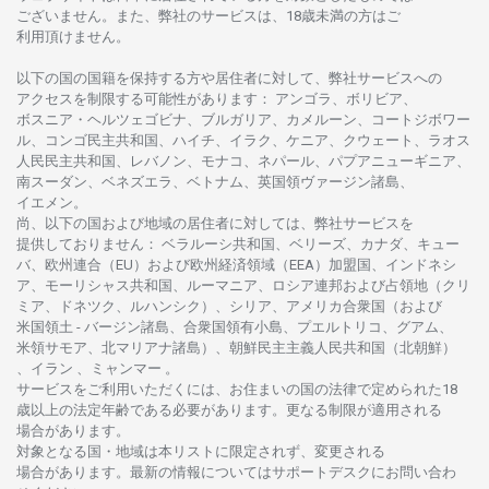
ございません。
また、
弊社の
サービスは、18
歳未満の
方は
ご
利用頂けません
。
以下の
国の
国籍を
保持する
方や
居住者に
対して、
弊社
サービスへの
アクセスを
制限する
可能性があります
： アンゴラ、ボリビア、
ボスニア
・
ヘルツェゴビナ、ブルガリア、カメルーン、コートジボワー
ル、
コンゴ
民主共和国、ハイチ、イラク、ケニア、クウェート、
ラオス
人民民主共和国、レバノン、モナコ、ネパール、パプアニューギニア、
南
スーダン、ベネズエラ、ベトナム、
英国領
ヴァージン
諸島、
イエメン。
尚、
以下の
国および
地域の
居住者に
対しては、
弊社
サービスを
提供しておりません
：
ベラルーシ
共和国、ベリーズ、カナダ、キュー
バ、
欧州連合
（EU）
および
欧州経済領域
（EEA）加盟国、インドネシ
ア、
モーリシャス
共和国、ルーマニア、
ロシア
連邦および
占領地
（クリ
ミア、ドネツク、ルハンシク）、シリア、
アメリカ
合衆国
（および
米国領土
-
バージン
諸島、合衆国領有小島、プエルトリコ、グアム、
米領
サモア、
北
マリアナ
諸島）、
朝鮮民主主義人民共和国
（北朝鮮）
、イラン 、ミャンマー 。
サービスを
ご
利用いただくには、お
住まいの
国の
法律で
定められた
18
歳以上の
法定年齢である
必要があります。
更な
る
制限が
適用さ
れる
場合があります。
対象となる
国
・
地域は
本
リストに
限定さ
れず、
変更さ
れる
場合があります。
最新の
情報については
サポートデスクに
お
問い
合わ