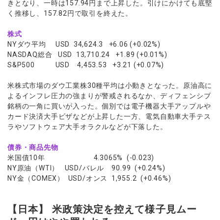
きとなり、一時は157.94円まで上昇した。引けにかけても底堅
く推移し、157.82円で取引を終えた。
株式
NYダウ平均 USD 34,624.3 +6.06 (+0.02%)
NASDAQ総合 USD 13,710.24 +1.89 (+0.01%)
S&P500 USD 4,453.53 +3.21 (+0.07%)
米株式市場のダウ工業株30種平均は小動きとなった。原油高に
よるインフレ圧力の強まりが警戒されるなか、ディフェンシブ
銘柄の一角に買いが入った。個別では電子機器大手アップルや
カード決済大手ビザなどが上昇した一方、電気自動車大手テス
ラやソフトウェア大手オラクルなどが下落した。
債券・商品先物
米国債10年 4.3065% (-0.023)
NY原油（WTI） USD/バレル 90.99 (+0.24%)
NY金（COMEX） USD/オンス 1,955.2 (+0.46%)
【日本】 米政策決定を控えて様子見ムー