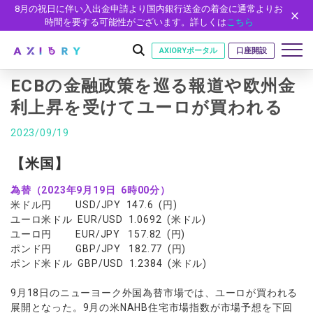
8月の祝日に伴い入出金申請より国内銀行送金の着金に通常よりお
時間を要する可能性がございます。詳しくは
こちら
AXIORYポータル
口座開設
ECBの金融政策を巡る報道や欧州金
利上昇を受けてユーロが買われる
はじめに
2023/09/19
はじめに
取引
【米国】
ライセンス
取引商品
取引条件
口座
為替（2023年9月19日 6時00分）
安全性
米ドル円 USD/JPY 147.6 (円)
FX（通貨ペア）
スプレッド・手数料
口座の種類
口座開設
プラットフォーム
ユーロ米ドル EUR/USD 1.0692 (米ドル)
現物株式
ゼロカットとロスカット
ユーロ円 EUR/JPY 157.82 (円)
口座タイプ
口座開設フォーム
プラットフォーム
ツール
パートナー
ポンド円 GBP/JPY 182.77 (円)
ETF
スワップとロールオーバー
法人のお客様
必要書類
ポンド米ドル GBP/USD 1.2384 (米ドル)
MT5
MT4/MT5 ヒストリカルデータ
パートナーシップ・プログラム
ニュース
株式CFD
入出金方法
ゼロ口座
開設方法
NEW
MT4
EA(エキスパートアドバイザー)
株価指数CFD
レバレッジ
NEW
イントロデュース・パートナープログラム（IP）
ニュースリリース
9月18日のニューヨーク外国為替市場では、ユーロが買われる
会社概要
デモ口座
cTrader
カスタムインジケーター
展開となった。9月の米NAHB住宅市場指数が市場予想を下回
エネルギーCFD
約定率
特別・VIPプログラム
NEW