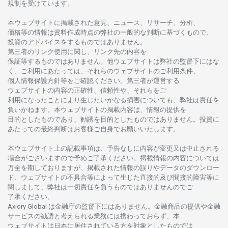
規制を
受けています。
本
ウェブサイトに
掲載さ
れた
意見、ニュース、リサーチ、分析、
価格等の
情報は
資料作成時点の
弊社の
一般的な
判断に
基づくもので、
投資の
アドバイスを
するもの
では
ありません。
第三者の
リンク
使用に
関し、
リンク
先の
内容を
保証等するものではありません。
他
ウェブサイトは
弊社の
監督下にはな
く、
ご
利用に
あたっては、
それらの
ウェブサイトの
ご
利用条件、
個人情報保護方針等を
ご
確認ください。
第三者が
運営する
ウェブサイトの
内容の
正確性、信頼性や、それらをご
利用になったことにより
生じたいかな
る
損害についても、
弊社は
責任を
負いかね
ます。
本
ウェブサイトの
掲載内容は、
情報の
提供を
目的としたもの
であり、
勧誘を
目的としたもの
では
ありません。
投資に
あたっての
最終判断は
お
客様ご
自身でお
願いいたします。
本
ウェブサイト
上の
記載事項は、
予告なしに
内容が
変更又は
中止さ
れる
場合がございますので
予めご
了承ください。
掲載情報の
内容については
万全を
期しておりますが、
掲載さ
れた
情報の
誤りや
データの
ダウンロー
ド、
ウェブサイトの
不具合等に
よって
生じた
直接的及び
間接的障害等に
関し
まして、
弊社は
一切責任を
負うものではありませんのでご
了承ください
。
Axiory Global は
金融庁の
監督下にはありません。
金融商品の
提供や
金融
サービスの
勧誘と
考えられる
業務には
携わっておらず、
本
ウェブサイトは
日本に
居住さ
れて
いる
方を
対象としたもの
では