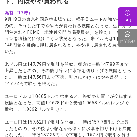
ド、円はやや買われる
為替（17時）
9月18日の東京外国為替市場では、様子見ムードが強かったも
FAQ
のの、そうした中でやや円が買われる展開となった。翌日から
開催されるFOMC（米連邦公開市場委員会）を控えて、ポジシ
ョンを積極的に傾けにくい状況となった。米ドル円は1ドル
お問合せ
148円台を目前に押し戻されると、やや押し戻される展開が続
いた。
米ドル円は147.79円で取引を開始。朝方に一時147.88円まで
上昇したものの、その後は徐々に水準を切り下げる展開となっ
た。一時は147.56円まで下落。引けにかけてはやや反発して
147.72円で取引を終えた。
ユーロドルは1.0665ドルで始まると、終始売り買いが交錯する
展開となった。高値1.0678ドルと安値1.0658ドルのレンジで
推移し、1.0662ドルで引けた。
ユーロ円は157.62円で取引を開始。一時は157.78円まで上昇
したものの、その後は小幅ながら徐々に水準を切り下げる展開
となった。一時は157.35円まで下落し、157.5円で取引を終え