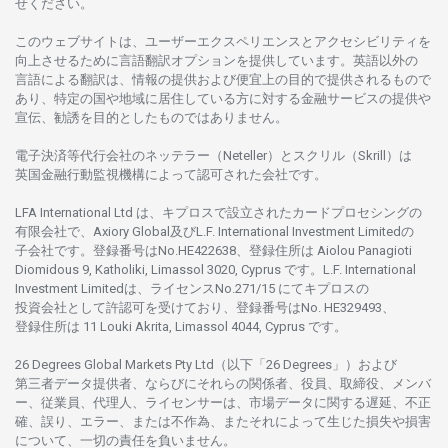
せくださ
い。
このウェブサイトは、
ユーザーエクスペリエンスと
アクセシビリティを
向上さ
せるために
言語翻訳
オプションを
提供しています。
英語以外の
言語に
よる
翻訳は、
情報の
提供および
便宜上の
目的で
提供さ
れるもの
で
あり、
特定の
国や
地域に
居住している
方に
対する
金融
サービスの
提供や
宣伝、
勧誘を
目的としたもの
では
ありません。
電子決済等代行会社の
ネッテラー
（Neteller）と
スクリル
（Skrill）は
英国金融行動監視機構に
よって
認可さ
れた
会社です。
LFA International Ltd は、
キプロスで
設立さ
れた
カードプロセシングの
有限会社で、Axiory Global
及び
L.F. International Investment Limitedの
子会社です。
登録番号は
No.HE422638、
登録住所は
Aiolou Panagioti
Diomidous 9, Katholiki, Limassol 3020, Cyprus です。L.F. International
Investment Limitedは、
ライセンス
No.271/15 にて
キプロスの
投資会社として
許認可を
受けており、
登録番号は
No. HE329493、
登録住所は
11 Louki Akrita, Limassol 4044, Cyprus です。
26 Degrees Global Markets Pty Ltd（以下「26 Degrees」）
および
第三者
データ
提供者、ならびにそれらの関係者、役員、取締役、メンバ
ー、従業員、代理人、ライセンサーは、
市場
データに
関する
遅延、不正
確、誤り、エラー、
または
不作為、
またそれに
よって
生じた
損失や
損害
について、
一切の
責任を
負いません。