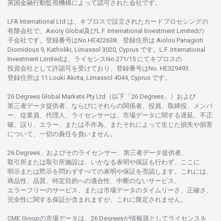
英国金融行動監視機構に
よって
認可さ
れた
会社です。
LFA International Ltd は、
キプロスで
設立さ
れた
カードプロセシングの
有限会社で、Axiory Global
及び
L.F. International Investment Limitedの
子会社です。
登録番号は
No.HE422638、
登録住所は
Aiolou Panagioti
Diomidous 9, Katholiki, Limassol 3020, Cyprus です。L.F. International
Investment Limitedは、
ライセンス
No.271/15 にて
キプロスの
投資会社として
許認可を
受けており、
登録番号は
No. HE329493、
登録住所は
11 Louki Akrita, Limassol 4044, Cyprus です。
26 Degrees Global Markets Pty Ltd（以下「26 Degrees」）
および
第三者
データ
提供者、ならびにそれらの関係者、役員、取締役、メンバ
ー、従業員、代理人、ライセンサーは、
市場
データに
関する
遅延、不正
確、誤り、エラー、
または
不作為、
またそれに
よって
生じた
損失や
損害
について、
一切の
責任を
負いません。
26 Degrees、
およびその
ライセンサー、
第三者
データ
提供者、
取引所または
取引所施設は、いかな
る
表明や
保証も
行わ
ず、
ここに
明示または
黙示を
問わ
ずすべての
表明や
保証を
否認し
ます。
これには、
商品性、品質、
特定目的への
適合性、
中断のない
サービス、
エラーフリーの
サービス、
または
市場
データの
タイムリーさ、正確さ、
完全性に
関する
保証が
含まれますが、これに
限定さ
れません。
CME Groupの
市場
データは、26 Degreesが
情報源として
ライセンスを