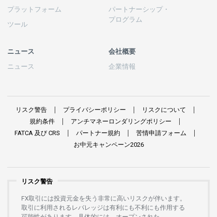
プラットフォーム
パートナーシップ
・
プログラム
ツール
ニュース
会社概要
ニュース
企業情報
リスク
警告
プライバシーポリシー
リスクについて
規約条件
アンチマネーロンダリングポリシー
FATCA
及び
CRS
パートナー
規約
苦情申請
フォーム
お
中元
キャンペーン
2026
リスク警告
FX
取引には
投資元金を
失う
非常に
高い
リスクが
伴います。
取引に
利用さ
れる
レバレッジは
有利にも
不利にも
作用する
可能性があります。
具体的には、
オープンさ
れた