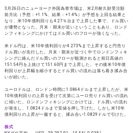
ウォレット口座
お知らせ
企業情報
NEW
AXIORYアプリ
日本時間表示インジケータ
貴金属CFD
取引時間
3月26日のニューヨーク外国為替市場は、米2月耐久財受注額
マーケットニュース
ストライク インジケータ
前月比（予想：+1.1%、結果：+1.4%）が予想を上回る結果と
会社概要
ソフトコモディティCFD
取引計算シミュレーター
AXIORYポータル
NEW
English
コーポレートニュース
なり、米10年債利回りも4.27％台まで上昇した事で、ドル買い
MQLシグナル
NEW
役員紹介
バトルCFD
注文執行ポリシー
が優勢となった。月末・期末が近いということもあり、ロンド
日本語
口座開設する
キャンペーン
通貨インデックス
お問合せ
ンフィキシングにかけてはドル買いのフローが強くなった。
経済指標・予測カレンダー
عربى
トレードガイド
NEW
よくあるご質問
休眠口座と凍結口座
デモ口座を開設する
Русский
米ドル円は、米10年債利回りが4.273%まで上昇すると円売り
ドル買いが先行した。月末・期末が近づく中でロンドンフィキ
Español
法人のお客様は
こちら
シングに絡んだドル買いのフローが観測されると前日高値の
ไทย
151.54円を上抜けて151.60円まで上昇した。その後米10年債
Tiếng Việt
利回りが上昇幅を縮小するとドル買いの流れは落ち着き揉み合
いが続いた。
ユーロドルは、ロンドン時間に1.0864ドルまで上昇したが、米
10年債利回りの上昇を受けて次第にユーロ売りドル買いの流れ
に傾いた。ロンドンフィキシングにかけては、ドル買いの流れ
が発生し、1.0824ドルまで安値を押し下げた。しかし米10年
債利回りの上昇が一服すると、揉み合い1.0829ドルで引けた。
株式