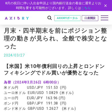
8月の祝日に伴い入出金申請より国内銀行送金の着金に通常よりお
時間を要する可能性がございます。詳しくは
こちら
AXIORYポータル
口座開設
月末・四半期末を前にポジション整
理の動きが見られ、全般で株安とな
った
はじめに
はじめに
2024/03/27
取引
ライセンス
取引商品
取引条件
【米国】米10年債利回りの上昇とロンドン
口座
安全性
フィキシングでドル買いが優勢となった
FX（通貨ペア）
スプレッド・手数料
口座の種類
口座開設
プラットフォーム
現物株式
ゼロカットとロスカット
為替（2024年3月26日 6時00分）
口座タイプ
口座開設フォーム
プラットフォーム
ツール
パートナー
米ドル円 USD/JPY 151.53 (円)
ETF
スワップとロールオーバー
法人のお客様
必要書類
ユーロ米ドル EUR/USD 1.0829 (米ドル)
MT5
MT4/MT5 ヒストリカルデータ
パートナーシップ・プログラム
ニュース
株式CFD
入出金方法
ユーロ円 EUR/JPY 163.96 (円)
ゼロ口座
開設方法
NEW
MT4
EA(エキスパートアドバイザー)
ポンド円 GBP/JPY 191.38 (円)
株価指数CFD
レバレッジ
NEW
イントロデュース・パートナープログラム（IP）
ニュースリリース
会社概要
デモ口座
ポンド米ドル GBP/USD 1.2627 (米ドル)
cTrader
カスタムインジケーター
エネルギーCFD
約定率
特別・VIPプログラム
NEW