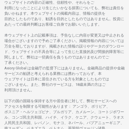
ウェブサイトの
内容の
正確性、信頼性や、それらをご
利用になったことにより
生じたいかな
る
損害についても、
弊社は
責任を
負いかね
ます。
本
ウェブサイトの
掲載内容は、
情報の
提供を
目的としたもの
であり、
勧誘を
目的としたもの
では
ありません。
投資に
あたっての
最終判断は
お
客様ご
自身でお
願いいたします。
本
ウェブサイト
上の
記載事項は、
予告なしに
内容が
変更又は
中止さ
れる
場合がございますので
予めご
了承ください。
掲載情報の
内容については
万全を
期しておりますが、
掲載さ
れた
情報の
誤りや
データの
ダウンロー
ド、
ウェブサイトの
不具合等に
よって
生じた
直接的及び
間接的障害等に
関し
まして、
弊社は
一切責任を
負うものではありませんのでご
了承ください
。
Axiory Global は
金融庁の
監督下にはありません。
金融商品の
提供や
金融
サービスの
勧誘と
考えられる
業務には
携わっておらず、
本
ウェブサイトは
日本に
居住さ
れて
いる
方を
対象としたもの
では
ございません。
また、
弊社の
サービスは、18
歳未満の
方は
ご
利用頂けません
。
以下の
国の
国籍を
保持する
方や
居住者に
対して、
弊社
サービスへの
アクセスを
制限する
可能性があります
： アンゴラ、ボリビア、
ボスニア
・
ヘルツェゴビナ、ブルガリア、カメルーン、コートジボワー
ル、
コンゴ
民主共和国、ハイチ、イラク、ケニア、クウェート、
ラオス
人民民主共和国、レバノン、モナコ、ネパール、パプアニューギニア、
南
スーダン、ベネズエラ、ベトナム、
英国領
ヴァージン
諸島、