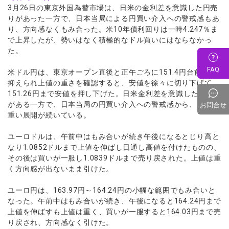
3月26日の東京外国為替市場は、日米の金利差を意識した円売
りがあった一方で、日本当局による円買い介入への警戒感もあ
り、方向感なくもみ合った。米10年債利回りは一時4.247％ま
で上昇したが、勢いはなく積極的なドル買いにはならなかっ
た。
FAQ
米ドル円は、東京オープン直後と正午ごろに151.4円台前半で
抑えられ上値の重さを確認すると、安値を徐々に切り下げて
151.26円まで安値を押し下げた。日米金利差を意識した円売り
がある一方で、日本当局の円買い介入への警戒感から、上値が
お問合せ
重い展開が続いている。
ユーロドルは、午前中はもみ合いが続き午後になるとじり高と
なり1.0852ドルまで上値を伸ばし日通し高値を付けたものの、
その後は買いが一服し1.0839ドルまで売り戻された。上値は重
く方向感が出ないまま引けた。
ユーロ円は、163.97円～164.24円の小幅な範囲でもみ合いと
なった。午前中はもみ合いが続き、午後になると164.24円まで
上値を伸ばすも上値は重く、買いが一服すると164.03円まで売
り戻され、方向感なく引けた。