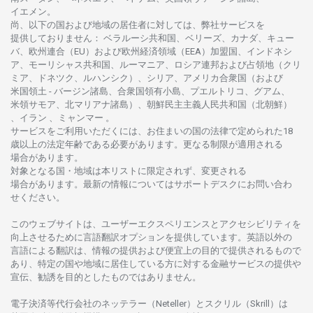
イエメン。
尚、
以下の
国および
地域の
居住者に
対しては、
弊社
サービスを
提供しておりません
：
ベラルーシ
共和国、ベリーズ、カナダ、キュー
バ、
欧州連合
（EU）
および
欧州経済領域
（EEA）加盟国、インドネシ
ア、
モーリシャス
共和国、ルーマニア、
ロシア
連邦および
占領地
（クリ
ミア、ドネツク、ルハンシク）、シリア、
アメリカ
合衆国
（および
米国領土
-
バージン
諸島、合衆国領有小島、プエルトリコ、グアム、
米領
サモア、
北
マリアナ
諸島）、
朝鮮民主主義人民共和国
（北朝鮮）
、イラン 、ミャンマー 。
サービスを
ご
利用いただくには、お
住まいの
国の
法律で
定められた
18
歳以上の
法定年齢である
必要があります。
更な
る
制限が
適用さ
れる
場合があります。
対象となる
国
・
地域は
本
リストに
限定さ
れず、
変更さ
れる
場合があります。
最新の
情報については
サポートデスクに
お
問い
合わ
せくださ
い。
このウェブサイトは、
ユーザーエクスペリエンスと
アクセシビリティを
向上さ
せるために
言語翻訳
オプションを
提供しています。
英語以外の
言語に
よる
翻訳は、
情報の
提供および
便宜上の
目的で
提供さ
れるもの
で
あり、
特定の
国や
地域に
居住している
方に
対する
金融
サービスの
提供や
宣伝、
勧誘を
目的としたもの
では
ありません。
電子決済等代行会社の
ネッテラー
（Neteller）と
スクリル
（Skrill）は