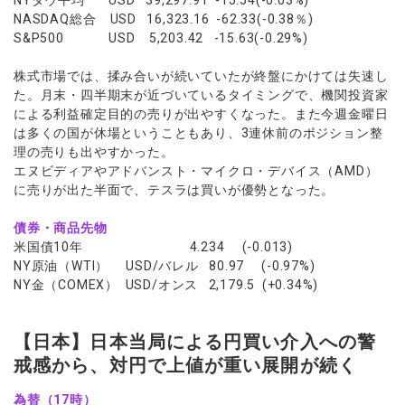
NYダウ平均 USD 39,297.91 -15.54(-0.03%)
NASDAQ総合 USD 16,323.16 -62.33(-0.38％)
S&P500 USD 5,203.42 -15.63(-0.29%)
株式市場では、揉み合いが続いていたが終盤にかけては失速し
た。月末・四半期末が近づいているタイミングで、機関投資家
による利益確定目的の売りが出やすくなった。また今週金曜日
は多くの国が休場ということもあり、3連休前のポジション整
理の売りも出やすかった。
エヌビディアやアドバンスト・マイクロ・デバイス（AMD）
に売りが出た半面で、テスラは買いが優勢となった。
債券・商品先物
米国債10年 4.234 (-0.013)
NY原油（WTI） USD/バレル 80.97 (-0.97%)
NY金（COMEX） USD/オンス 2,179.5 (+0.34%)
【日本】日本当局による円買い介入への警
戒感から、対円で上値が重い展開が続く
為替（17時）