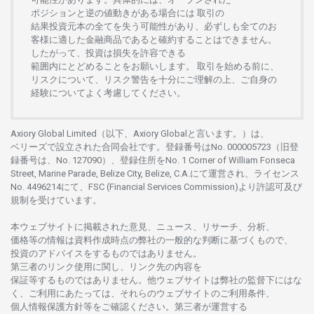
ポジションと
逆の
値動きがある
場合には
取引の
結果投資元本の
全てを
失う
可能性があり、
必ずしも
全てのお
客様に
適した
金融商品であると
確約することは
できません。
したがって、
投資は
損失を
許容できる
範囲内にとどめることを
お
願いします
。
取引を
始める
前に、
リスクについて、
リスク
警告を
十分に
ご
理解の
上、
ご
自身の
経験について
よく
考慮してください。
Axiory Global Limited（以下、Axiory Globalと言います。）は、
ベリーズで
設立さ
れた
合同会社です。
登録番号は
No. 000005723（旧登
録番号は、No. 127090）、
登録住所を
No. 1 Corner of William Fonseca
Street, Marine Parade, Belize City, Belize, C.A.にて
運営さ
れ、
ライセンス
No. 4496214
にて、FSC (Financial Services Commission)より
許認可及び
規制を
受けています。
本
ウェブサイトに
掲載さ
れた
意見、ニュース、リサーチ、分析、
価格等の
情報は
資料作成時点の
弊社の
一般的な
判断に
基づくもので、
投資の
アドバイスを
するもの
では
ありません。
第三者の
リンク
使用に
関し、
リンク
先の
内容を
保証等するものではありません。
他
ウェブサイトは
弊社の
監督下にはな
く、
ご
利用に
あたっては、
それらの
ウェブサイトの
ご
利用条件、
個人情報保護方針等を
ご
確認ください。
第三者が
運営する