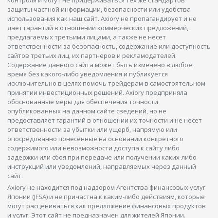
контроля и могут не придерживаться тех же стандартов
защиты частной информации, безопасности или удобства
использования как наш сайт. Axiory не пропагандирует и не
дает гарантий в отношении коммерческих предложений,
предлагаемых третьими лицами, а также не несет
ответственности за безопасность, содержание или доступность
сайтов третьих лиц, их партнеров и рекламодателей.
Содержание данного сайта может быть изменено в любое
время без какого-либо уведомления и публикуется
исключительно в целях помочь трейдерам в самостоятельном
принятии инвестиционных решений. Axiory предприняла
обоснованные меры для обеспечения точности
опубликованных на данном сайте сведений, но не
предоставляет гарантий в отношении их точности и не несет
ответственности за убытки или ущерб, напрямую или
опосредованно понесенные на основании конкретного
содержимого или невозможности доступа к сайту либо
задержки или сбоя при передаче или получении каких-либо
инструкций или уведомлений, направляемых через данный
сайт.
Axiory не находится под надзором Агентства финансовых услуг
Японии (JFSA) и не причастна к каким-либо действиям, которые
могут расцениваться как предложение финансовых продуктов
и услуг. Этот сайт не предназначен для жителей Японии.