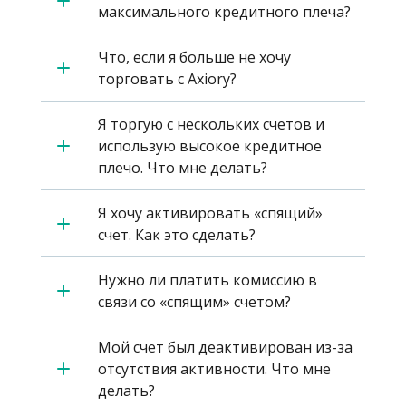
English
максимального кредитного плеча?
Биржевые фонды (ETF)
Открытость и безопасность
Юридические документы
日本語
Открыть реальный счет
Международные награды
Часто задаваемые вопросы
Что, если я больше не хочу
عربى
Связаться с нами
торговать с Axiory?
Торговать на демо-счете
Русский
Español
Trading is Risky.
Я торгую с нескольких счетов и
ไทย
использую высокое кредитное
Tiếng Việt
плечо. Что мне делать?
Я хочу активировать «спящий»
счет. Как это сделать?
Нужно ли платить комиссию в
связи со «спящим» счетом?
Мой счет был деактивирован из-за
отсутствия активности. Что мне
делать?