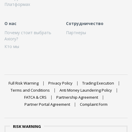
Платформах
О нас
Сотрудничество
Почему стоит выбрать
Партнеры
Axiory?
Кто мы
Full Risk Warning
Privacy Policy
Trading Execution
Terms and Conditions
Anti Money Laundering Policy
FATCA & CRS
Partnership Agreement
Partner Portal Agreement
Complaint Form
RISK WARNING