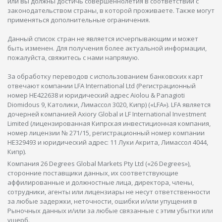
или вы должны достичь совершеннолетия в соответствии с
законодательством страны, в которой проживаете. Также могут
применяться дополнительные ограничения.
Данный список стран не является исчерпывающим и может
быть изменен. Для получения более актуальной информации,
пожалуйста, свяжитесь с нами напрямую.
За обработку переводов с использованием банковских карт
отвечают компании LFA International Ltd (Регистрационный
номер HE422638 и юридический адрес Aiolou & Panagioti
Diomidous 9, Католики, Лимассол 3020, Кипр) («LFA»). LFA является
дочерней компанией Axiory Global и LF International Investment
Limited (лицензированная Кипрская инвестиционная компания,
номер лицензии № 271/15, регистрационный номер компании
HE329493 и юридический адрес: 11 Луки Акрита, Лимассол 4044,
Кипр).
Компания 26 Degrees Global Markets Pty Ltd («26 Degrees»),
сторонние поставщики данных, их соответствующие
аффилированные и должностные лица, директора, члены,
сотрудники, агенты или лицензиары не несут ответственности
за любые задержки, неточности, ошибки и/или упущения в
Рыночных данных и/или за любые связанные с этим убытки или
ущерб.