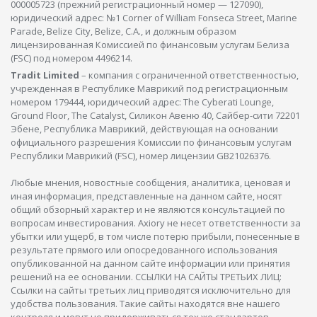
000005723 (прежний регистрационный номер — 127090),
юридический адрес: №1 Corner of William Fonseca Street, Marine
Parade, Belize City, Belize, C.A., и должным образом
лицензированная Комиссией по финансовым услугам Белиза
(FSC) под номером 4496214.
Tradit Limited
– компания с ограниченной ответственностью,
учрежденная в Республике Маврикий под регистрационным
номером 179444, юридический адрес: The Cyberati Lounge,
Ground Floor, The Catalyst, Силикон Авеню 40, Сайбер-сити 72201
Эбене, Республика Маврикий, действующая на основании
официального разрешения Комиссии по финансовым услугам
Республики Маврикий (FSC), номер лицензии GB21026376.
Любые мнения, новостные сообщения, аналитика, ценовая и
иная информация, представленные на данном сайте, носят
общий обзорный характер и не являются консультацией по
вопросам инвестирования. Axiory не несет ответственности за
убытки или ущерб, в том числе потерю прибыли, понесенные в
результате прямого или опосредованного использования
опубликованной на данном сайте информации или принятия
решений на ее основании. ССЫЛКИ НА САЙТЫ ТРЕТЬИХ ЛИЦ:
Ссылки на сайты третьих лиц приводятся исключительно для
удобства пользования. Такие сайты находятся вне нашего