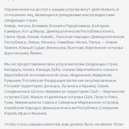
Ограничения на доступ к нашим услугам могут действовать в
отношении лиц, являющихся гражданами или резидентами
следующих стран:
Алжир, Ангола, Боливия, Босния и Герцеговина, Болгария,
Камерун, Кот-д'Ивуар, Демократическая Республика Конго,
Гаити, Ирак, Кения, Кувейт, Лаосская Народно-Демократическая
Республика, Ливан, Монако, Намибия, Непал, Папуа — Новая
Гвинея, Южный Судан, Венесуэла, Вьетнам, Виргинские острова
(Британские), Йемен
Мы не предоставляем свои услуги жителям следующих стран:
Беларусь, Белиз, Канада, Куба, страны Европейского союза и
Европейской экономической зоны, Индонезия, Маврикий,
Румыния, Российская Федерация (включая оккупированные
Россией территории Донецка, Луганска и Крыма), Сирия,
Соединённые Штаты Америки (и территории США — Виргинские
острова США, Малые отдалённые острова США, Пуэрто-Рико,
Гуам, Американское Самоа и Северные Марианские острова),
Корейская Народно-Демократическая Республика (Северная
Корея), Иран и Мьянма.
Чтобы стать нашим клиентом, вам должно быть не менее 18 лет