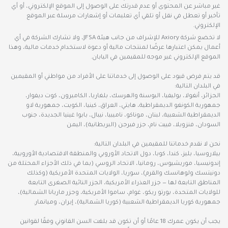
غير مباشر عن المحتوى أو عدم قدرتك على الوصول إلى الموقع الإلكتروني، أو أي
تأخير أو تعطل في نقل أو تلقي أي تعليمات أو إشعارات مرسلة عبر الموقع
الإلكتروني.
لا تخضع شركة Axiory للإشراف من جانب هيئة JFSA، ولا تشارك الشركة في أي
أعمال يمكن اعتبارها عرضًا لمنتجات مالية أو دعوة لاستخدام خدمات مالية، وهذا
الموقع الإلكتروني غير موجه للمقيمين في اليابان.
قد يتم فرض قيود على الوصول إلى خدماتنا على الأفراد من مواطني أو المقيمين
في البلدان التالية:
الجزائر، أنغولا، بوليفيا، البوسنة والهرسك، بلغاريا، الكاميرون، كوت ديفوار،
جمهورية الكونغو الديمقراطية، هايتي، العراق، كينيا، الكويت، جمهورية لاو
الديمقراطية الشعبية، لبنان، موناكو، ناميبيا، نيبال، بابوا غينيا الجديدة، جنوب
السودان، فنزويلا، فييت نام، جزر فيرجن (البريطانية)، اليمن
نحن لا نقدم خدماتنا للمقيمين في البلدان التالية:
بيلاروسيا، بليز، كندا، كوبا، دول الاتحاد الأوروبي والمنطقة الاقتصادية الأوروبية،
إندونيسيا، موريشيوس، رومانيا، الاتحاد الروسي (بما في ذلك الأجزاء المحتلة من
دونيتسك ولوهانسك والقرم)، سوريا، الولايات المتحدة الأمريكية (وكذلك
المناطق التابعة لها — جزر العذراء الأمريكية، الجزر النائية الصغرى التابعة
للولايات المتحدة، بورتو ريكو، غوام، ساموا الأمريكية، وجزر ماريانا الشمالية)،
جمهورية كوريا الديمقراطية الشعبية (كوريا الشمالية)، إيران، وميانمار.
يجب أن يكون عمرك 18 عامًا أو أن تكون قد بلغت السن القانوني وفقًا لقوانين