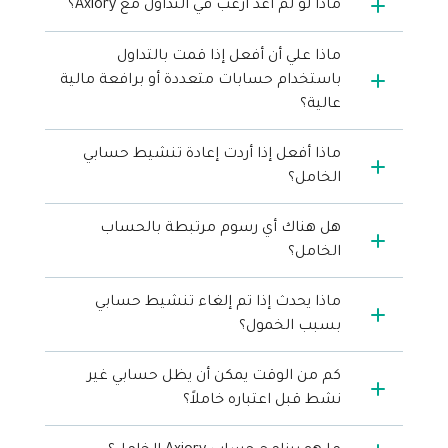
ماذا لو لم أعد أرغب في التداول مع Axiory؟
Axiory App
دليل تثبيت منصة سي تريدر
جديد
صناديق الاستثمار المتداولة في البورصات
Zero Account
English
جديد
الوثائق القانونية
الشفافية والأمان
日本語
ماذا علي أن أفعل إذا قمت بالتداول
فتح حساب حقيقي
الجوائز العالمية
الأسئلة المتكررة
باستخدام حسابات متعددة أو برافعة مالية
عربى
تواصل معنا
عالية؟
فتح حساب تجريبي
Русский
Español
Trading is Risky.
ماذا أفعل إذا أردت إعادة تنشيط حسابي
ไทย
الخامل؟
Tiếng Việt
هل هناك أي رسوم مرتبطة بالحساب
الخامل؟
ماذا يحدث إذا تم إلغاء تنشيط حسابي
بسبب الخمول؟
كم من الوقت يمكن أن يظل حسابي غير
نشط قبل اعتباره خاملاً؟