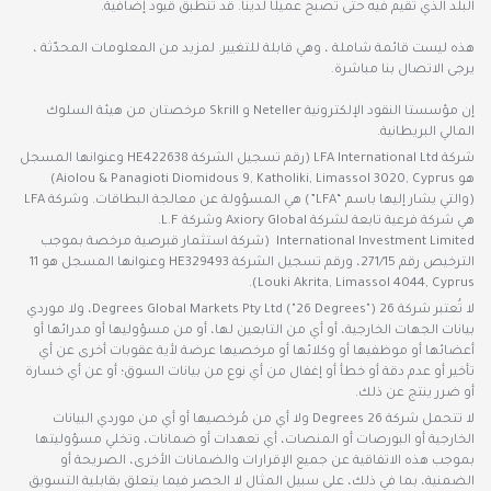
البلد الذي تقيم فيه حتى تصبح عميلًا لدينا. قد تنطبق قيود إضافية.
هذه ليست قائمة شاملة ، وهي قابلة للتغيير. لمزيد من المعلومات المحدّثة ،
يرجى الاتصال بنا مباشرة.
إن مؤسستا النقود الإلكترونية Neteller و Skrill مرخصتان من هيئة السلوك
المالي البريطانية.
شركة LFA International Ltd (رقم تسجيل الشركة HE422638 وعنوانها المسجل
هو Aiolou & Panagioti Diomidous 9, Katholiki, Limassol 3020, Cyprus)
(والتي يشار إليها باسم “LFA”) هي المسؤولة عن معالجة البطاقات. وشركة LFA
هي شركة فرعية تابعة لشركة Axiory Global وشركة L.F.
International Investment Limited (شركة استثمار قبرصية مرخصة بموجب
الترخيص رقم 271/15، ورقم تسجيل الشركة HE329493 وعنوانها المسجل هو 11
Louki Akrita, Limassol 4044, Cyprus).
لا تُعتبر شركة 26 Degrees Global Markets Pty Ltd ("26 Degrees")، ولا موردي
بيانات الجهات الخارجية، أو أي من التابعين لها، أو من مسؤوليها أو مدرائها أو
أعضائها أو موظفيها أو وكلائها أو مرخصيها عرضة لأية عقوبات أخرى عن أي
تأخير أو عدم دقة أو خطأ أو إغفال من أي نوع من بيانات السوق؛ أو عن أي خسارة
أو ضرر ينتج عن ذلك.
لا تتحمل شركة 26 Degrees ولا أي من مُرخصيها أو أي من موردي البيانات
الخارجية أو البورصات أو المنصات، أي تعهدات أو ضمانات، وتخلي مسؤوليتها
بموجب هذه الاتفاقية عن جميع الإقرارات والضمانات الأخرى، الصريحة أو
الضمنية، بما في ذلك، على سبيل المثال لا الحصر فيما يتعلق بقابلية التسويق