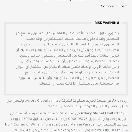
Complaint Form
RISK WARNING
ينطوي تداول العملات الأجنبية على الهامش على مستوى مرتفع من
المخاطر وقد لا يكون مناسبًا لجميع المستثمرين. وقد يصب
المستوى المرتفع للرافعة المالية في مصلحتك وقد يصب في غير
مصلحتك أيضًا. وقبل أن تقرر تداول العملات الأجنبية، يجب عليك أن
تدرس بعناية بالغة أهدافك من الاستثمار ومستوى خبرتك ومدى
تحملك للمخاطرة. وهناك احتمال بأن تتكبد خسارة لبعض أو كل
رأس مالك الأولي، ولذلك يتعين عليك الامتناع عن استثمار أي أموال
لا يمكنك أن تتحمل خسارتها. ويجب أن تكون على دراية بجميع
المخاطر المرتبطة بتداول العملات الأجنبية، وأن تلتمس المشورة
من مستشار مالي مستقل إذا كانت لديك أي شكوك.
إن
Axiory
هي علامة تجارية مملوكة لشركة Axiory Global Limited، وتعمل من
خلال الكيانين التاليين المرخصين والخاضعين للرقابة:
شركة
Axiory Global Limited
هي شركة ذات مسؤولية محدودة تأسست في
بليز بموجب رقم التسجيل 000005723 (رقم التسجيل السابق 127090) ويقع
عنوانها المسجل في No. 1 Corner of William Fonseca Street, Marine Parade,
Belize City, Belize, C.A، وهي شركة مرخصة حسب الأصول من جانب هيئة