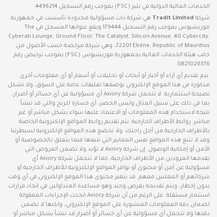
الخدمات المالية الدولية في بليز (FSC) بموجب رقم التسجيل 4496214.
شركة
Tradit Limited
هي شركة ذات مسؤولية محدودة تأسست في جمهورية
موريشيوس بموجب رقم التسجيل 179444 ويقع عنوانها المسجل في The
Cyberati Lounge, Ground Floor, The Catalyst, Silicon Avenue, 40 Cybercity,
72201 Ebène, Republic of Mauritius، وهي شركة مرخصة حسب الأصول من
جانب هيئة الخدمات المالية بجمهورية موريشيوس (FSC) بموجب ترخيص رقم
GB21026376.
يتم تقديم أي آراء أو أخبار أو أبحاث أو تحليلات أو أسعار أو أي معلومات أخرى
مذكورة في هذا الموقع الإلكتروني بوصفها تعليقات عامة على السوق، ولا تشكل
نصيحة استثمارية. لا تتحمل شركة Axiory أي مسؤولية عن أي خسائر أو أضرار،
بما في ذلك على سبيل المثال وليس الحصر، أي خسارة للربح والتي قد تنشأ
نتيجة لاستخدام هذه المعلومات أو الاعتماد عليها سواء بشكل مباشر أو غير
مباشر. روابط الأطراف الخارجية: يتم تقديم روابط المواقع الإلكترونية الخاصة
بالأطراف الخارجية من أجل راحتك. ولا تخضع هذه المواقع الإلكترونية لسيطرتنا
وقد لا تتبع هذه المواقع نفس المعايير التي نتبعها فيما يتعلق بالخصوصية أو
الأمن أو إمكانية الوصول. إن شركة Axiory لا تؤيد ولا تضمن العروض التي
يقدمها المزودين من الأطراف الخارجية، كما لا تتحمل شركة Axiory أي
مسؤولية عن أمن أو محتوى أو توافر المواقع الإلكترونية للأطراف الخارجية أو
شركائهم أو المعلنين معهم. قد يتغير محتوى هذا الموقع الإلكتروني في أي وقت
بدون إخطار، ويتم تقديمه بغرض وحيد وهو مساعدة المتداولين في اتخاذ قرارات
استثمار مستقلة. على الرغم من أن شركة Axiory اتخذت الإجراءات المعقولة
لضمان دقة المعلومات المنشورة على الموقع الإلكتروني، ولكنها لا تضمن
دقتها ولا تتحمل أي مسؤولية عن أي خسائر أو أضرار قد تنشأ بشكل مباشر أو