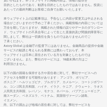
負いかね
ます。
本
ウェブサイトの
掲載内容は、
情報の
提供を
目的としたもの
であり、
勧誘を
目的としたもの
では
ありません。
投資に
あたっての
最終判断は
お
客様ご
自身でお
願いいたします。
本
ウェブサイト
上の
記載事項は、
予告なしに
内容が
変更又は
中止さ
れる
場合がございますので
予めご
了承ください。
掲載情報の
内容については
万全を
期しておりますが、
掲載さ
れた
情報の
誤りや
データの
ダウンロー
ド、
ウェブサイトの
不具合等に
よって
生じた
直接的及び
間接的障害等に
関し
まして、
弊社は
一切責任を
負うものではありませんのでご
了承ください
。
Axiory Global は
金融庁の
監督下にはありません。
金融商品の
提供や
金融
サービスの
勧誘と
考えられる
業務には
携わっておらず、
本
ウェブサイトは
日本に
居住さ
れて
いる
方を
対象としたもの
では
ございません。
また、
弊社の
サービスは、18
歳未満の
方は
ご
利用頂けません
。
以下の
国の
国籍を
保持する
方や
居住者に
対して、
弊社
サービスへの
アクセスを
制限する
可能性があります
： アンゴラ、ボリビア、
ボスニア
・
ヘルツェゴビナ、ブルガリア、カメルーン、コートジボワー
ル、
コンゴ
民主共和国、ハイチ、イラク、ケニア、クウェート、
ラオス
人民民主共和国、レバノン、モナコ、ネパール、パプアニューギニア、
南
スーダン、ベネズエラ、ベトナム、
英国領
ヴァージン
諸島、
イエメン。
尚、
以下の
国および
地域の
居住者に
対しては、
弊社
サービスを