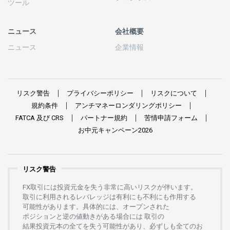
ツール
ニュース
会社概要
ニュース
企業情報
リスク
警告
プライバシーポリシー
リスクについて
規約条件
アンチマネーロンダリングポリシー
FATCA
及び
CRS
パートナー
規約
苦情申請
フォーム
お
中元
キャンペーン
2026
リスク警告
FX
取引には
投資元金を
失う
非常に
高い
リスクが
伴います。
取引に
利用さ
れる
レバレッジは
有利にも
不利にも
作用する
可能性があります。
具体的には、
オープンさ
れた
ポジションと
逆の
値動きがある
場合には
取引の
結果投資元本の
全てを
失う
可能性があり、
必ずしも
全てのお