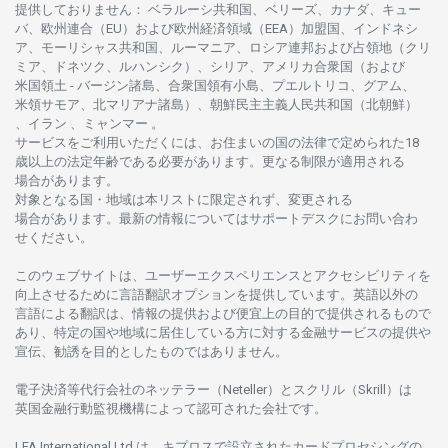
提供しておりません
：
ベラルーシ
共和国、ベリーズ、カナダ、キュー
バ、
欧州連合
（EU）
および
欧州経済領域
（EEA）加盟国、インドネシ
ア、
モーリシャス
共和国、ルーマニア、
ロシア
連邦および
占領地
（クリ
ミア、ドネツク、ルハンシク）、シリア、
アメリカ
合衆国
（および
米国領土
-
バージン
諸島、合衆国領有小島、プエルトリコ、グアム、
米領
サモア、
北
マリアナ
諸島）、
朝鮮民主主義人民共和国
（北朝鮮）
、イラン 、ミャンマー 。
サービスを
ご
利用いただくには、お
住まいの
国の
法律で
定められた
18
歳以上の
法定年齢である
必要があります。
更な
る
制限が
適用さ
れる
場合があります。
対象となる
国
・
地域は
本
リストに
限定さ
れず、
変更さ
れる
場合があります。
最新の
情報については
サポートデスクに
お
問い
合わ
せくださ
い。
このウェブサイトは、
ユーザーエクスペリエンスと
アクセシビリティを
向上さ
せるために
言語翻訳
オプションを
提供しています。
英語以外の
言語に
よる
翻訳は、
情報の
提供および
便宜上の
目的で
提供さ
れるもの
で
あり、
特定の
国や
地域に
居住している
方に
対する
金融
サービスの
提供や
宣伝、
勧誘を
目的としたもの
では
ありません。
電子決済等代行会社の
ネッテラー
（Neteller）と
スクリル
（Skrill）は
英国金融行動監視機構に
よって
認可さ
れた
会社です。
LFA International Ltd は、
キプロスで
設立さ
れた
カードプロセシングの