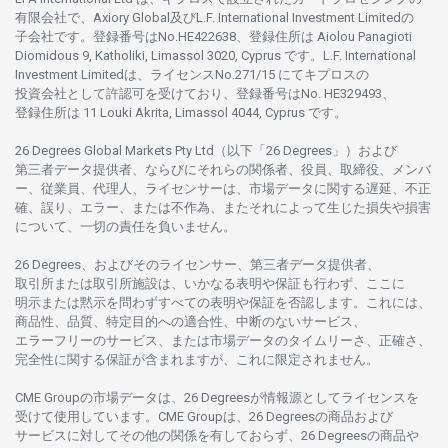
有限会社で、Axiory Global
及び
L.F. International Investment Limitedの
子会社です。
登録番号は
No.HE422638、
登録住所は
Aiolou Panagioti
Diomidous 9, Katholiki, Limassol 3020, Cyprus です。L.F. International
Investment Limitedは、
ライセンス
No.271/15 にて
キプロスの
投資会社として
許認可を
受けており、
登録番号は
No. HE329493、
登録住所は
11 Louki Akrita, Limassol 4044, Cyprus です。
26 Degrees Global Markets Pty Ltd（以下「26 Degrees」）
および
第三者
データ
提供者、ならびにそれらの関係者、役員、取締役、メンバ
ー、従業員、代理人、ライセンサーは、
市場
データに
関する
遅延、不正
確、誤り、エラー、
または
不作為、
またそれに
よって
生じた
損失や
損害
について、
一切の
責任を
負いません。
26 Degrees、
およびその
ライセンサー、
第三者
データ
提供者、
取引所または
取引所施設は、いかな
る
表明や
保証も
行わ
ず、
ここに
明示または
黙示を
問わ
ずすべての
表明や
保証を
否認し
ます。
これには、
商品性、品質、
特定目的への
適合性、
中断のない
サービス、
エラーフリーの
サービス、
または
市場
データの
タイムリーさ、正確さ、
完全性に
関する
保証が
含まれますが、これに
限定さ
れません。
CME Groupの
市場
データは、26 Degreesが
情報源として
ライセンスを
受けて
使用しています。
CME Groupは、26 Degreesの
商品および
サービスに
対してその
他の
関係を
有しておらず、26 Degreesの
商品や