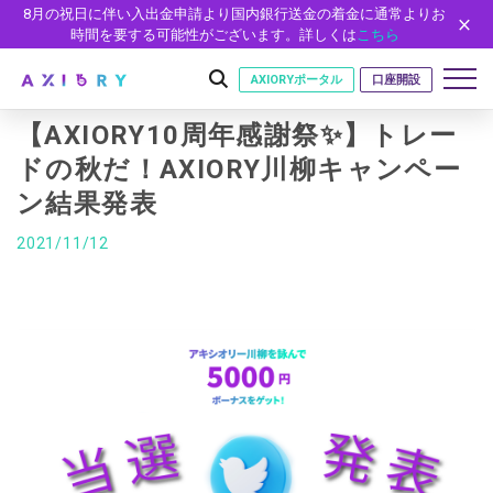
8月の祝日に伴い入出金申請より国内銀行送金の着金に通常よりお
時間を要する可能性がございます。詳しくは
こちら
AXIORYポータル
口座開設
【AXIORY10周年感謝祭✨】トレー
ドの秋だ！AXIORY川柳キャンペー
ン結果発表
はじめに
はじめに
2021/11/12
取引
ライセンス
取引商品
取引条件
口座
安全性
FX（通貨ペア）
スプレッド・手数料
口座の種類
口座開設
プラットフォーム
現物株式
ゼロカットとロスカット
口座タイプ
口座開設フォーム
プラットフォーム
ツール
パートナー
ETF
スワップとロールオーバー
法人のお客様
必要書類
MT5
MT4/MT5 ヒストリカルデータ
パートナーシップ・プログラム
ニュース
株式CFD
入出金方法
ゼロ口座
開設方法
NEW
MT4
EA(エキスパートアドバイザー)
株価指数CFD
レバレッジ
NEW
イントロデュース・パートナープログラム（IP）
ニュースリリース
会社概要
デモ口座
cTrader
カスタムインジケーター
エネルギーCFD
約定率
特別・VIPプログラム
NEW