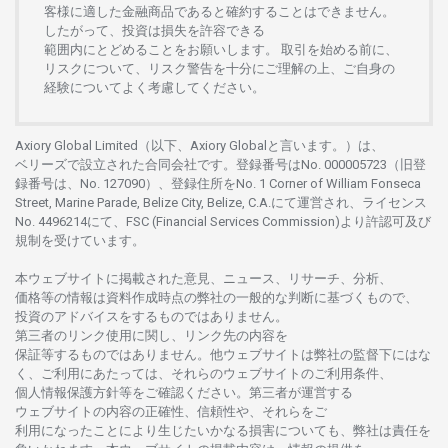
客様に
適した
金融商品であると
確約することは
できません。
したがって、
投資は
損失を
許容できる
範囲内にとどめることを
お
願いします
。
取引を
始める
前に、
リスクについて、
リスク
警告を
十分に
ご
理解の
上、
ご
自身の
経験について
よく
考慮してください。
Axiory Global Limited（以下、Axiory Globalと言います。）は、
ベリーズで
設立さ
れた
合同会社です。
登録番号は
No. 000005723（旧登
録番号は、No. 127090）、
登録住所を
No. 1 Corner of William Fonseca
Street, Marine Parade, Belize City, Belize, C.A.にて
運営さ
れ、
ライセンス
No. 4496214
にて、FSC (Financial Services Commission)より
許認可及び
規制を
受けています。
本
ウェブサイトに
掲載さ
れた
意見、ニュース、リサーチ、分析、
価格等の
情報は
資料作成時点の
弊社の
一般的な
判断に
基づくもので、
投資の
アドバイスを
するもの
では
ありません。
第三者の
リンク
使用に
関し、
リンク
先の
内容を
保証等するものではありません。
他
ウェブサイトは
弊社の
監督下にはな
く、
ご
利用に
あたっては、
それらの
ウェブサイトの
ご
利用条件、
個人情報保護方針等を
ご
確認ください。
第三者が
運営する
ウェブサイトの
内容の
正確性、信頼性や、それらをご
利用になったことにより
生じたいかな
る
損害についても、
弊社は
責任を