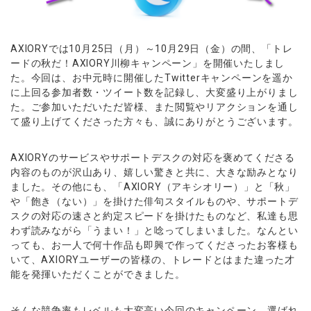
ウォレット口座
お知らせ
企業情報
NEW
AXIORYアプリ
日本時間表示インジケータ
貴金属CFD
取引時間
マーケットニュース
ストライク インジケータ
会社概要
ソフトコモディティCFD
取引計算シミュレーター
AXIORYポータル
NEW
English
コーポレートニュース
AXIORYでは10月25日（月）～10月29日（金）の間、
「トレ
MQLシグナル
NEW
役員紹介
バトルCFD
注文執行ポリシー
ードの秋だ！AXIORY川柳キャンペーン」
を開催いたしまし
日本語
口座開設する
キャンペーン
通貨インデックス
お問合せ
た。今回は、
お中元時に開催したTwitterキャンペーンを遥か
経済指標・予測カレンダー
عربى
トレードガイド
NEW
に上回る参
加者数・ツイート数を記録し、大変盛り上がりまし
よくあるご質問
休眠口座と凍結口座
デモ口座を開設する
Русский
た。
ご参加いただいただ皆様、
また閲覧やリアクションを通し
て盛り上げてくださった方々も、
誠にありがとうございます。
Español
法人のお客様は
こちら
ไทย
AXIORYのサービスやサポートデスクの対応を褒めてくださる
Tiếng Việt
内容のものが沢山あり、嬉しい驚きと共に、
大きな励みとなり
ました。その他にも、「AXIORY（
アキシオリー）」と「秋」
や「飽き（ない）」
を掛けた俳句スタイルものや、
サポートデ
スクの対応の速さと約定スピードを掛けたものなど、
私達も思
わず読みながら「うまい！」と唸ってしまいました。
なんとい
っても、
お一人で何十作品も即興で作ってくださったお客様も
いて、
AXIORYユーザーの皆様の、
トレードとはまた違った才
能を発揮いただくことができました。
そんな競争率もレベルも大変高い今回のキャンペーン、
選ばれ