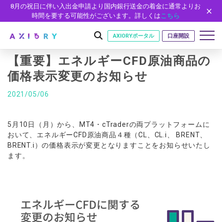
8月の祝日に伴い入出金申請より国内銀行送金の着金に通常よりお
時間を要する可能性がございます。詳しくは
こちら
AXIORYポータル
口座開設
【重要】エネルギーCFD原油商品の
価格表示変更のお知らせ
はじめに
2021/05/06
はじめに
取引
ライセンス
5月10日（月）から、MT4・
cTraderの両プラットフォームに
取引商品
取引条件
口座
おいて、
エネルギーCFD原油商品４種（CL、CL.i、 BRENT、
安全性
BRENT.i）
の価格表示が変更となりますことをお知らせいたし
FX（通貨ペア）
スプレッド・手数料
口座の種類
口座開設
プラットフォーム
ます。
現物株式
ゼロカットとロスカット
口座タイプ
口座開設フォーム
プラットフォーム
ツール
パートナー
ETF
スワップとロールオーバー
法人のお客様
必要書類
MT5
MT4/MT5 ヒストリカルデータ
パートナーシップ・プログラム
ニュース
株式CFD
入出金方法
ゼロ口座
開設方法
NEW
MT4
EA(エキスパートアドバイザー)
株価指数CFD
レバレッジ
NEW
イントロデュース・パートナープログラム（IP）
ニュースリリース
会社概要
デモ口座
cTrader
カスタムインジケーター
エネルギーCFD
約定率
特別・VIPプログラム
NEW