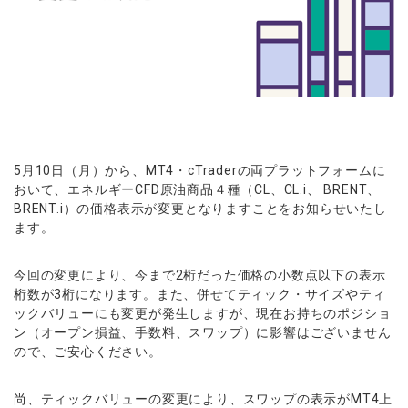
ウォレット口座
お知らせ
企業情報
NEW
AXIORYアプリ
日本時間表示インジケータ
貴金属CFD
取引時間
マーケットニュース
ストライク インジケータ
会社概要
ソフトコモディティCFD
取引計算シミュレーター
AXIORYポータル
NEW
English
コーポレートニュース
MQLシグナル
NEW
役員紹介
バトルCFD
注文執行ポリシー
日本語
口座開設する
キャンペーン
通貨インデックス
お問合せ
経済指標・予測カレンダー
عربى
トレードガイド
NEW
よくあるご質問
休眠口座と凍結口座
デモ口座を開設する
Русский
Español
法人のお客様は
こちら
5月10日（月）から、MT4・
cTraderの両プラットフォームに
ไทย
おいて、
エネルギーCFD原油商品４種（CL、CL.i、 BRENT、
BRENT.i）
の価格表示が変更となりますことをお知らせいたし
Tiếng Việt
ます。
今回の変更により、
今まで2桁だった価格の小数点以下の表示
桁数が3桁になります。
また、併せてティック・
サイズやティ
ックバリューにも変更が発生しますが、
現在お持ちのポジショ
ン（オープン損益、手数料、スワップ）
に影響はございません
ので、ご安心ください。
尚、ティックバリューの変更により、
スワップの表示がMT4上