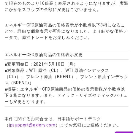
で現在のものより10倍高く表示されるようになり
ますが、実際
にかかるスワップの金額に変更はございません。
エネルギーCFD原油商品の価格表示が小数点以下3桁になるこ
と
で、詳細な価格表示が可能になりました。
より細かな価格デ
ータで、原油トレードをお楽しみください。
エネルギーCFD原油商品の価格表示変更
■変更開始日：2021年5月10日（月）
■対象商品：WTI 原油（CL）、WTI 原油インデックス
（CL.i）、 ブレント原油（BRENT）、ブレント原油インデック
ス（
BRENT.i）
■概要：
エネルギーCFD原油商品の価格の表示桁数が小数点以
下３桁にな
ります。また、ティック・
サイズやティックバリュ
ーも変更となります。
本件に関するお問合せは、日本語サポートデスク
（
jpsupport@axiory.com
）までお気軽にご連絡ください。