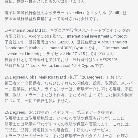
宣伝、
勧誘を
目的としたもの
では
ありません。
電子決済等代行会社の
ネッテラー
（Neteller）と
スクリル
（Skrill）は
英国金融行動監視機構に
よって
認可さ
れた
会社です。
LFA International Ltd は、
キプロスで
設立さ
れた
カードプロセシングの
有限会社で、Axiory Global
及び
L.F. International Investment Limitedの
子会社です。
登録番号は
No.HE422638、
登録住所は
Aiolou Panagioti
Diomidous 9, Katholiki, Limassol 3020, Cyprus です。L.F. International
Investment Limitedは、
ライセンス
No.271/15 にて
キプロスの
投資会社として
許認可を
受けており、
登録番号は
No. HE329493、
登録住所は
11 Louki Akrita, Limassol 4044, Cyprus です。
26 Degrees Global Markets Pty Ltd（以下「26 Degrees」）
および
第三者
データ
提供者、ならびにそれらの関係者、役員、取締役、メンバ
ー、従業員、代理人、ライセンサーは、
市場
データに
関する
遅延、不正
確、誤り、エラー、
または
不作為、
またそれに
よって
生じた
損失や
損害
について、
一切の
責任を
負いません。
26 Degrees、
およびその
ライセンサー、
第三者
データ
提供者、
取引所または
取引所施設は、いかな
る
表明や
保証も
行わ
ず、
ここに
明示または
黙示を
問わ
ずすべての
表明や
保証を
否認し
ます。
これには、
商品性、品質、
特定目的への
適合性、
中断のない
サービス、
エラーフリーの
サービス、
または
市場
データの
タイムリーさ、正確さ、