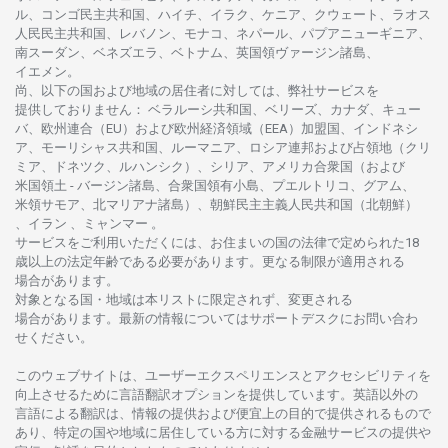
ル、
コンゴ
民主共和国、ハイチ、イラク、ケニア、クウェート、
ラオス
人民民主共和国、レバノン、モナコ、ネパール、パプアニューギニア、
南
スーダン、ベネズエラ、ベトナム、
英国領
ヴァージン
諸島、
イエメン。
尚、
以下の
国および
地域の
居住者に
対しては、
弊社
サービスを
提供しておりません
：
ベラルーシ
共和国、ベリーズ、カナダ、キュー
バ、
欧州連合
（EU）
および
欧州経済領域
（EEA）加盟国、インドネシ
ア、
モーリシャス
共和国、ルーマニア、
ロシア
連邦および
占領地
（クリ
ミア、ドネツク、ルハンシク）、シリア、
アメリカ
合衆国
（および
米国領土
-
バージン
諸島、合衆国領有小島、プエルトリコ、グアム、
米領
サモア、
北
マリアナ
諸島）、
朝鮮民主主義人民共和国
（北朝鮮）
、イラン 、ミャンマー 。
サービスを
ご
利用いただくには、お
住まいの
国の
法律で
定められた
18
歳以上の
法定年齢である
必要があります。
更な
る
制限が
適用さ
れる
場合があります。
対象となる
国
・
地域は
本
リストに
限定さ
れず、
変更さ
れる
場合があります。
最新の
情報については
サポートデスクに
お
問い
合わ
せくださ
い。
このウェブサイトは、
ユーザーエクスペリエンスと
アクセシビリティを
向上さ
せるために
言語翻訳
オプションを
提供しています。
英語以外の
言語に
よる
翻訳は、
情報の
提供および
便宜上の
目的で
提供さ
れるもの
で
あり、
特定の
国や
地域に
居住している
方に
対する
金融
サービスの
提供や