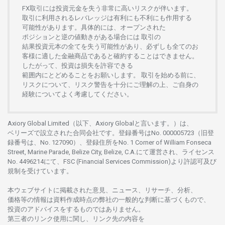
FX
取引には
投資元金を
失う
非常に
高い
リスクが
伴います。
取引に
利用さ
れる
レバレッジは
有利にも
不利にも
作用する
可能性があります。
具体的には、
オープンさ
れた
ポジションと
逆の
値動きがある
場合には
取引の
結果投資元本の
全てを
失う
可能性があり、
必ずしも
全てのお
客様に
適した
金融商品であると
確約することは
できません。
したがって、
投資は
損失を
許容できる
範囲内にとどめることを
お
願いします
。
取引を
始める
前に、
リスクについて、
リスク
警告を
十分に
ご
理解の
上、
ご
自身の
経験について
よく
考慮してください。
Axiory Global Limited（以下、Axiory Globalと言います。）は、
ベリーズで
設立さ
れた
合同会社です。
登録番号は
No. 000005723（旧登
録番号は、No. 127090）、
登録住所を
No. 1 Corner of William Fonseca
Street, Marine Parade, Belize City, Belize, C.A.にて
運営さ
れ、
ライセンス
No. 4496214
にて、FSC (Financial Services Commission)より
許認可及び
規制を
受けています。
本
ウェブサイトに
掲載さ
れた
意見、ニュース、リサーチ、分析、
価格等の
情報は
資料作成時点の
弊社の
一般的な
判断に
基づくもので、
投資の
アドバイスを
するもの
では
ありません。
第三者の
リンク
使用に
関し、
リンク
先の
内容を