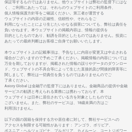
保証等するものではありません。
他
ウェブサイトは
弊社の
監督下にはな
く、
ご
利用に
あたっては、
それらの
ウェブサイトの
ご
利用条件、
個人情報保護方針等を
ご
確認ください。
第三者が
運営する
ウェブサイトの
内容の
正確性、信頼性や、それらをご
利用になったことにより
生じたいかな
る
損害についても、
弊社は
責任を
負いかね
ます。
本
ウェブサイトの
掲載内容は、
情報の
提供を
目的としたもの
であり、
勧誘を
目的としたもの
では
ありません。
投資に
あたっての
最終判断は
お
客様ご
自身でお
願いいたします。
本
ウェブサイト
上の
記載事項は、
予告なしに
内容が
変更又は
中止さ
れる
場合がございますので
予めご
了承ください。
掲載情報の
内容については
万全を
期しておりますが、
掲載さ
れた
情報の
誤りや
データの
ダウンロー
ド、
ウェブサイトの
不具合等に
よって
生じた
直接的及び
間接的障害等に
関し
まして、
弊社は
一切責任を
負うものではありませんのでご
了承ください
。
Axiory Global は
金融庁の
監督下にはありません。
金融商品の
提供や
金融
サービスの
勧誘と
考えられる
業務には
携わっておらず、
本
ウェブサイトは
日本に
居住さ
れて
いる
方を
対象としたもの
では
ございません。
また、
弊社の
サービスは、18
歳未満の
方は
ご
利用頂けません
。
以下の
国の
国籍を
保持する
方や
居住者に
対して、
弊社
サービスへの
アクセスを
制限する
可能性があります
： アンゴラ、ボリビア、
ボスニア
・
ヘルツェゴビナ、ブルガリア、カメルーン、コートジボワー