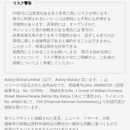
リスク警告
FX
取引には
投資元金を
失う
非常に
高い
リスクが
伴います。
取引に
利用さ
れる
レバレッジは
有利にも
不利にも
作用する
可能性があります。
具体的には、
オープンさ
れた
ポジションと
逆の
値動きがある
場合には
取引の
結果投資元本の
全てを
失う
可能性があり、
必ずしも
全てのお
客様に
適した
金融商品であると
確約することは
できません。
したがって、
投資は
損失を
許容できる
範囲内にとどめることを
お
願いします
。
取引を
始める
前に、
リスクについて、
リスク
警告を
十分に
ご
理解の
上、
ご
自身の
経験について
よく
考慮してください。
Axiory Global Limited（以下、Axiory Globalと言います。）は、
ベリーズで
設立さ
れた
合同会社です。
登録番号は
No. 000005723（旧登
録番号は、No. 127090）、
登録住所を
No. 1 Corner of William Fonseca
Street, Marine Parade, Belize City, Belize, C.A.にて
運営さ
れ、
ライセンス
No. 4496214
にて、FSC (Financial Services Commission)より
許認可及び
規制を
受けています。
本
ウェブサイトに
掲載さ
れた
意見、ニュース、リサーチ、分析、
価格等の
情報は
資料作成時点の
弊社の
一般的な
判断に
基づくもので、
投資の
アドバイスを
するもの
では
ありません。