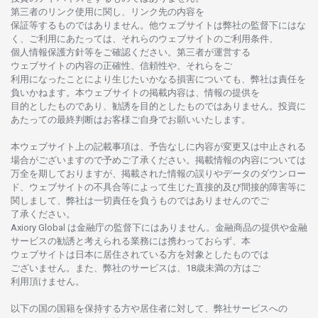
第三者の
リンク
使用に
関し、
リンク
先の
内容を
保証等するものではありません。
他
ウェブサイトは
弊社の
監督下にはな
く、
ご
利用に
あたっては、
それらの
ウェブサイトの
ご
利用条件、
個人情報保護方針等を
ご
確認ください。
第三者が
運営する
ウェブサイトの
内容の
正確性、信頼性や、それらをご
利用になったことにより
生じたいかな
る
損害についても、
弊社は
責任を
負いかね
ます。
本
ウェブサイトの
掲載内容は、
情報の
提供を
目的としたもの
であり、
勧誘を
目的としたもの
では
ありません。
投資に
あたっての
最終判断は
お
客様ご
自身でお
願いいたします。
本
ウェブサイト
上の
記載事項は、
予告なしに
内容が
変更又は
中止さ
れる
場合がございますので
予めご
了承ください。
掲載情報の
内容については
万全を
期しておりますが、
掲載さ
れた
情報の
誤りや
データの
ダウンロー
ド、
ウェブサイトの
不具合等に
よって
生じた
直接的及び
間接的障害等に
関し
まして、
弊社は
一切責任を
負うものではありませんのでご
了承ください
。
Axiory Global は
金融庁の
監督下にはありません。
金融商品の
提供や
金融
サービスの
勧誘と
考えられる
業務には
携わっておらず、
本
ウェブサイトは
日本に
居住さ
れて
いる
方を
対象としたもの
では
ございません。
また、
弊社の
サービスは、18
歳未満の
方は
ご
利用頂けません
。
以下の
国の
国籍を
保持する
方や
居住者に
対して、
弊社
サービスへの