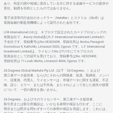
あり、
特定の
国や
地域に
居住している
方に
対する
金融
サービスの
提供や
宣伝、
勧誘を
目的としたもの
では
ありません。
電子決済等代行会社の
ネッテラー
（Neteller）と
スクリル
（Skrill）は
英国金融行動監視機構に
よって
認可さ
れた
会社です。
LFA International Ltd は、
キプロスで
設立さ
れた
カードプロセシングの
有限会社で、Axiory Global
及び
L.F. International Investment Limitedの
子会社です。
登録番号は
No.HE422638、
登録住所は
Aiolou Panagioti
Diomidous 9, Katholiki, Limassol 3020, Cyprus です。L.F. International
Investment Limitedは、
ライセンス
No.271/15 にて
キプロスの
投資会社として
許認可を
受けており、
登録番号は
No. HE329493、
登録住所は
11 Louki Akrita, Limassol 4044, Cyprus です。
26 Degrees Global Markets Pty Ltd（以下「26 Degrees」）
および
第三者
データ
提供者、ならびにそれらの関係者、役員、取締役、メンバ
ー、従業員、代理人、ライセンサーは、
市場
データに
関する
遅延、不正
確、誤り、エラー、
または
不作為、
またそれに
よって
生じた
損失や
損害
について、
一切の
責任を
負いません。
26 Degrees、
およびその
ライセンサー、
第三者
データ
提供者、
取引所または
取引所施設は、いかな
る
表明や
保証も
行わ
ず、
ここに
明示または
黙示を
問わ
ずすべての
表明や
保証を
否認し
ます。
これには、