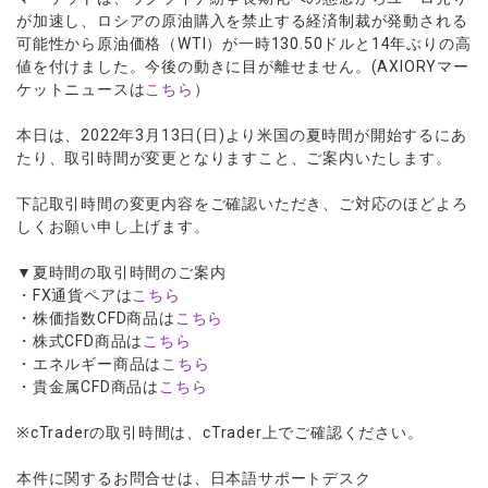
ウォレット口座
お知らせ
企業情報
NEW
AXIORYアプリ
日本時間表示インジケータ
が加速し、ロシアの原油購入を禁止する経済制裁が発動される
貴金属CFD
取引時間
マーケットニュース
可能性から原油価格（WTI）が一時130.50ドルと14年ぶりの高
ストライク インジケータ
会社概要
ソフトコモディティCFD
取引計算シミュレーター
AXIORYポータル
NEW
値を付けました。今後の動きに目が離せません。(AXIORYマー
English
コーポレートニュース
MQLシグナル
NEW
役員紹介
ケットニュースは
こちら
）
バトルCFD
注文執行ポリシー
日本語
口座開設する
キャンペーン
通貨インデックス
お問合せ
経済指標・予測カレンダー
عربى
本日は、2022年3月13日(日)より米国の夏時間が開始するにあ
トレードガイド
NEW
よくあるご質問
休眠口座と凍結口座
デモ口座を開設する
たり、取引時間が変更となりますこと、ご案内いたします。
Русский
Español
法人のお客様は
こちら
下記取引時間の変更内容をご確認いただき、ご対応のほどよろ
ไทย
しくお願い申し上げます。
Tiếng Việt
▼夏時間の取引時間のご案内
・FX通貨ペアは
こちら
・株価指数CFD商品は
こちら
・株式CFD商品は
こちら
・エネルギー商品は
こちら
・貴金属CFD商品は
こちら
※cTraderの取引時間は、cTrader上でご確認ください。
本件に関するお問合せは、日本語サポートデスク