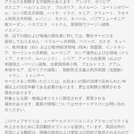
アクセスを
制限する
可能性があります
： アンゴラ、ボリビア、
ボスニア
・
ヘルツェゴビナ、ブルガリア、カメルーン、コートジボワー
ル、
コンゴ
民主共和国、ハイチ、イラク、ケニア、クウェート、
ラオス
人民民主共和国、レバノン、モナコ、ネパール、パプアニューギニア、
南
スーダン、ベネズエラ、ベトナム、
英国領
ヴァージン
諸島、
イエメン。
尚、
以下の
国および
地域の
居住者に
対しては、
弊社
サービスを
提供しておりません
：
ベラルーシ
共和国、ベリーズ、カナダ、キュー
バ、
欧州連合
（EU）
および
欧州経済領域
（EEA）加盟国、インドネシ
ア、
モーリシャス
共和国、ルーマニア、
ロシア
連邦および
占領地
（クリ
ミア、ドネツク、ルハンシク）、シリア、
アメリカ
合衆国
（および
米国領土
-
バージン
諸島、合衆国領有小島、プエルトリコ、グアム、
米領
サモア、
北
マリアナ
諸島）、
朝鮮民主主義人民共和国
（北朝鮮）
、イラン 、ミャンマー 。
サービスを
ご
利用いただくには、お
住まいの
国の
法律で
定められた
18
歳以上の
法定年齢である
必要があります。
更な
る
制限が
適用さ
れる
場合があります。
対象となる
国
・
地域は
本
リストに
限定さ
れず、
変更さ
れる
場合があります。
最新の
情報については
サポートデスクに
お
問い
合わ
せくださ
い。
このウェブサイトは、
ユーザーエクスペリエンスと
アクセシビリティを
向上さ
せるために
言語翻訳
オプションを
提供しています。
英語以外の
言語に
よる
翻訳は、
情報の
提供および
便宜上の
目的で
提供さ
れるもの
で