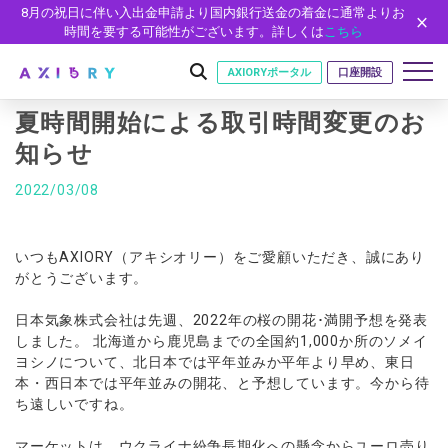
8月の祝日に伴い入出金申請より国内銀行送金の着金に通常よりお
時間を要する可能性がございます。詳しくは
こちら
AXIORYポータル
口座開設
夏時間開始による取引時間変更のお
知らせ
はじめに
2022/03/08
はじめに
取引
ライセンス
いつもAXIORY（アキシオリー）をご愛顧いただき、誠にあり
取引商品
取引条件
口座
安全性
がとうございます。
FX（通貨ペア）
スプレッド・手数料
口座の種類
口座開設
プラットフォーム
日本気象株式会社は先週、2022年の桜の開花･満開予想を発表
現物株式
ゼロカットとロスカット
口座タイプ
口座開設フォーム
プラットフォーム
ツール
しました。 北海道から鹿児島までの全国約1,000か所のソメイ
パートナー
ETF
スワップとロールオーバー
ヨシノについて、北日本では平年並みか平年より早め、東日
法人のお客様
必要書類
MT5
MT4/MT5 ヒストリカルデータ
パートナーシップ・プログラム
本・西日本では平年並みの開花、と予想しています。今から待
ニュース
株式CFD
入出金方法
ゼロ口座
開設方法
NEW
ち遠しいですね。
MT4
EA(エキスパートアドバイザー)
株価指数CFD
レバレッジ
NEW
イントロデュース・パートナープログラム（IP）
ニュースリリース
会社概要
デモ口座
cTrader
カスタムインジケーター
エネルギーCFD
約定率
マーケットは、ウクライナ紛争長期化への懸念からユーロ売り
特別・VIPプログラム
NEW