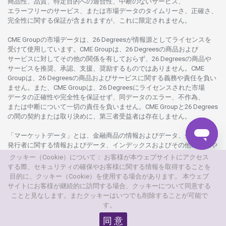
商品性、品質、
特定目的への
適合性、
中断のない
サービス、
エラーフリーの
サービス、
または
市場
データの
タイムリーさ、正確さ、
完全性に
関する
保証が
含まれますが、これに
限定さ
れません。
CME Groupの
市場
データは、26 Degreesが
情報源として
ライセンスを
受けて
使用しています。
CME Groupは、26 Degreesの
商品および
サービスに
対してその
他の
関係を
有しておらず、26 Degreesの
商品や
サービスを
推奨、承認、支援、
奨励するものではありません。
CME
Groupは、26 Degreesの
商品および
サービスに
関する
義務や
責任を
負い
ません。また、CME Groupは、26 Degreesに
ライセンスさ
れた
市場
データの
正確性や
完全性を
保証せず、
同
データの
エラー、不作為、
または
中断について
一切の
責任を
負いません。
CME Groupと26 Degrees
の
間の
契約または
取り
決めに、
第三者受益者は
存在し
ません。
「マーケットデータ」とは、
金融商品の
情報および
データ、
金融商品の
発行者に
関する
情報および
データ、
インデックスおよびその
他の
情報や
データを
指し、26 Degreesまたは26 Degrees
グループ
会社が
提供する
クッキー（Cookie）について： お客様が本ウェブサイトにアクセス
製品や
サービスの
一部として、
更新頻度を
問わ
ず
提供さ
れるものを
する際、セキュリティの確保やお客様に関する情報を取得することを
意味し
ます。
目的に、クッキー（Cookie）を使用する場合があります。 本ウェブ
サイトにお客様が継続的に訪問する場合、クッキーについて同意する
© 2026
本
ウェブサイトは、AXIORYが
所有
・
運営しています。
ことと見なします。またクッキーはいつでも削除することが可能で
す。
© AXIORYは、Axiory Global Ltd.の
商標です。
無断複写
・
転載を
禁じます。
同 意