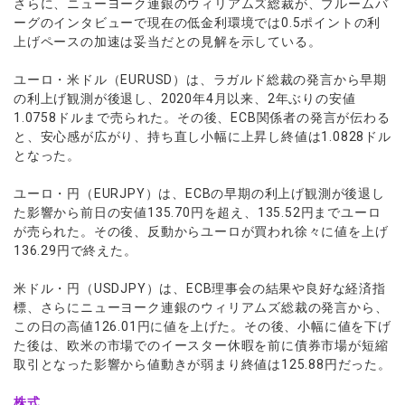
さらに、ニューヨーク連銀のウィリアムズ総裁が、ブルームバ
ーグのインタビューで現在の低金利環境では0.5ポイントの利
上げペースの加速は妥当だとの見解を示している。
ユーロ・米ドル（EURUSD）は、ラガルド総裁の発言から早期
の利上げ観測が後退し、2020年4月以来、2年ぶりの安値
1.0758ドルまで売られた。その後、ECB関係者の発言が伝わる
と、安心感が広がり、持ち直し小幅に上昇し終値は1.0828ドル
となった。
ユーロ・円（EURJPY）は、ECBの早期の利上げ観測が後退し
た影響から前日の安値135.70円を超え、135.52円までユーロ
が売られた。その後、反動からユーロが買われ徐々に値を上げ
136.29円で終えた。
米ドル・円（USDJPY）は、ECB理事会の結果や良好な経済指
標、さらにニューヨーク連銀のウィリアムズ総裁の発言から、
この日の高値126.01円に値を上げた。その後、小幅に値を下げ
た後は、欧米の市場でのイースター休暇を前に債券市場が短縮
取引となった影響から値動きが弱まり終値は125.88円だった。
株式