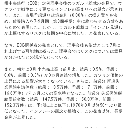
ウォレット口座
州中央銀行（ECB）定例理事会後のラガルド総裁の会見で、ウ
お知らせ
企業情報
NEW
AXIORYアプリ
日本時間表示インジケータ
貴金属CFD
取引時間
クライナ戦争により更なるインフレの高まりへの懸念が示され
マーケットニュース
ストライク インジケータ
会社概要
た。また、市場予想通り政策金利（0.00%）の据え置きを決
ソフトコモディティCFD
取引計算シミュレーター
AXIORYポータル
NEW
English
コーポレートニュース
め、債券購入を7-9月期（第3四半期）中に終わらせる方針をあ
MQLシグナル
NEW
役員紹介
バトルCFD
注文執行ポリシー
日本語
口座開設する
らためて表明した。しかし、ラガルド総裁は「インフレ見通し
キャンペーン
通貨インデックス
お問合せ
経済指標・予測カレンダー
が上振れするリスクは短期を中心に増した」と発言している。
عربى
トレードガイド
NEW
よくあるご質問
休眠口座と凍結口座
デモ口座を開設する
Русский
なお、ECB関係者の発言として、理事会後も依然として7月に
Español
利上げする可能性は残った。理事会ではリスクについては意見
法人のお客様は
こちら
が分かれたとの話が伝わっている。
ไทย
Tiếng Việt
また、朝方に3月 小売売上高（前月比、結果：0.5%、予想：
0.6%、前回：0.3%）が3カ月連続で増加した。ガソリン価格の
上昇による影響が大きくなっている。さらに、前週分 新規失
業保険申請件数（結果：18.5万件、予想：17.1万件、前回：
16.6万件）が1ヵ月ぶりの高水準となった。前週分 失業保険継
続受給者数（結果：147.5万件、予想：150.0万件、前回：
152.3万件）は、予想以上に低下し1970年3月以降50年ぶり最
低となった。インフレへの懸念が根強く、この発表以降、長期
金利が上昇した。