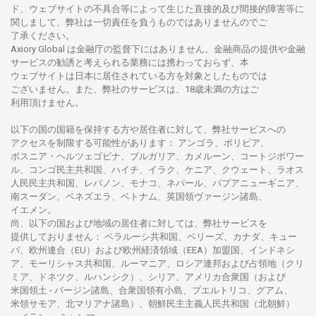
ド、
ウェブサイトの
不具合等に
よって
生じた
直接的及び
間接的障害等に
関し
まして、
弊社は
一切責任を
負うものではありませんのでご
了承ください
。
Axiory Global は
金融庁の
監督下にはありません。
金融商品の
提供や
金融
サービスの
勧誘と
考えられる
業務には
携わっておらず、
本
ウェブサイトは
日本に
居住さ
れて
いる
方を
対象としたもの
では
ございません。
また、
弊社の
サービスは、18
歳未満の
方は
ご
利用頂けません
。
以下の
国の
国籍を
保持する
方や
居住者に
対して、
弊社
サービスへの
アクセスを
制限する
可能性があります
： アンゴラ、ボリビア、
ボスニア
・
ヘルツェゴビナ、ブルガリア、カメルーン、コートジボワー
ル、
コンゴ
民主共和国、ハイチ、イラク、ケニア、クウェート、
ラオス
人民民主共和国、レバノン、モナコ、ネパール、パプアニューギニア、
南
スーダン、ベネズエラ、ベトナム、
英国領
ヴァージン
諸島、
イエメン。
尚、
以下の
国および
地域の
居住者に
対しては、
弊社
サービスを
提供しておりません
：
ベラルーシ
共和国、ベリーズ、カナダ、キュー
バ、
欧州連合
（EU）
および
欧州経済領域
（EEA）加盟国、インドネシ
ア、
モーリシャス
共和国、ルーマニア、
ロシア
連邦および
占領地
（クリ
ミア、ドネツク、ルハンシク）、シリア、
アメリカ
合衆国
（および
米国領土
-
バージン
諸島、合衆国領有小島、プエルトリコ、グアム、
米領
サモア、
北
マリアナ
諸島）、
朝鮮民主主義人民共和国
（北朝鮮）