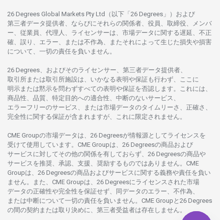
26 Degrees Global Markets Pty Ltd（以下「26 Degrees」）
および
第三者
データ
提供者、ならびにそれらの関係者、役員、取締役、メンバ
ー、従業員、代理人、ライセンサーは、
市場
データに
関する
遅延、不正
確、誤り、エラー、
または
不作為、
またそれに
よって
生じた
損失や
損害
について、
一切の
責任を
負いません。
26 Degrees、
およびその
ライセンサー、
第三者
データ
提供者、
取引所または
取引所施設は、いかな
る
表明や
保証も
行わ
ず、
ここに
明示または
黙示を
問わ
ずすべての
表明や
保証を
否認し
ます。
これには、
商品性、品質、
特定目的への
適合性、
中断のない
サービス、
エラーフリーの
サービス、
または
市場
データの
タイムリーさ、正確さ、
完全性に
関する
保証が
含まれますが、これに
限定さ
れません。
CME Groupの
市場
データは、26 Degreesが
情報源として
ライセンスを
受けて
使用しています。
CME Groupは、26 Degreesの
商品および
サービスに
対してその
他の
関係を
有しておらず、26 Degreesの
商品や
サービスを
推奨、承認、支援、
奨励するものではありません。
CME
Groupは、26 Degreesの
商品および
サービスに
関する
義務や
責任を
負い
ません。また、CME Groupは、26 Degreesに
ライセンスさ
れた
市場
データの
正確性や
完全性を
保証せず、
同
データの
エラー、不作為、
または
中断について
一切の
責任を
負いません。
CME Groupと26 Degrees
の
間の
契約または
取り
決めに、
第三者受益者は
存在し
ません。