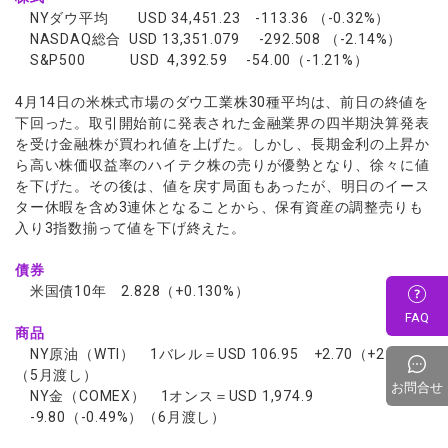
NYダウ平均 USD 34,451.23 -113.36 （-0.32%）
NASDAQ総合 USD 13,351.079 -292.508 （-2.14%）
S&P500 USD 4,392.59 -54.00（-1.21%）
4月14日の米株式市場のダウ工業株30種平均は、前日の終値を
下回った。取引開始前に発表された金融業界の四半期決算発表
を受け金融株が買われ値を上げた。しかし、長期金利の上昇か
ら高い株価収益率のハイテク株の売りが優勢となり、徐々に値
を下げた。その後は、値を戻す局面もあったが、明日のイース
ター休暇を含め3連休となることから、保有資産の調整売りも
入り3指数揃って値を下げ終えた。
債券
米国債10年 2.828（+0.130%）
FAQ
商品
NY原油（WTI） 1バレル＝USD 106.95 +2.70（+2.59%）
（5月渡し）
お問合せ
NY金（COMEX） 1オンス＝USD 1,974.9
-9.80（-0.49%）（6月渡し）