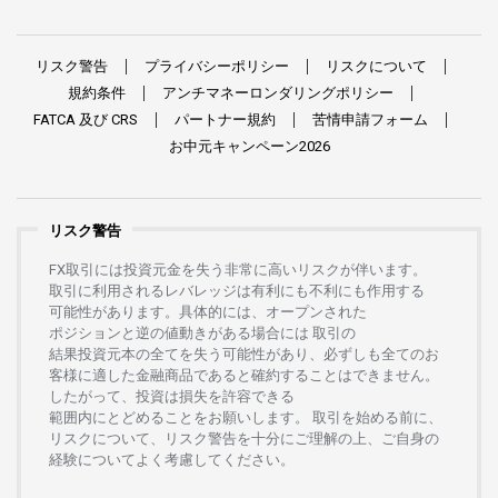
リスク
警告
プライバシーポリシー
リスクについて
規約条件
アンチマネーロンダリングポリシー
FATCA
及び
CRS
パートナー
規約
苦情申請
フォーム
お
中元
キャンペーン
2026
リスク警告
FX
取引には
投資元金を
失う
非常に
高い
リスクが
伴います。
取引に
利用さ
れる
レバレッジは
有利にも
不利にも
作用する
可能性があります。
具体的には、
オープンさ
れた
ポジションと
逆の
値動きがある
場合には
取引の
結果投資元本の
全てを
失う
可能性があり、
必ずしも
全てのお
客様に
適した
金融商品であると
確約することは
できません。
したがって、
投資は
損失を
許容できる
範囲内にとどめることを
お
願いします
。
取引を
始める
前に、
リスクについて、
リスク
警告を
十分に
ご
理解の
上、
ご
自身の
経験について
よく
考慮してください。