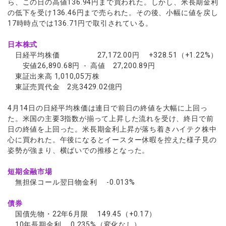
ら、この日の高値136.94円まで買われた。しかし、米長期金利
の低下を受け136.46円まで売られた。その後、小幅に値を戻し
17時時点では136.71円で取引されている。
日本株式
日経平均株価 27,172.00円 +328.51（+1.22%）
安値26,890.68円 - 高値 27,200.89円
東証出来高 1,010,05万株
東証売買代金 2兆3429.02億円
4月14日の日経平均株価は連日で前日の終値を大幅に上回っ
た。米国の主要3指数が揃って上昇した流れを受け、終日で前
日の終値を上回った。米長期金利上昇が落ち着きハイテク株中
心に買われた。午後になるとイースター休暇を控えた様子見の
姿勢が強まり、横ばいでの推移となった。
短期金融市場
無担保コール翌日物金利 -0.013%
債券
国債先物・22年6月限 149.45（+0.17）
10年長期金利 0.235%（変化なし）