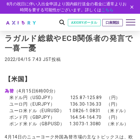
8月の祝日に伴い入出金申請より国内銀行送金の着金に通常よりお
時間を要する可能性がございます。詳しくは
こちら
AXIORYポータル
口座開設
ラガルド総裁やECB関係者の発言で
一喜一憂
はじめに
2022/04/15 7:43 JST投稿
はじめに
取引
ライセンス
【米国】
取引商品
取引条件
口座
安全性
為替
（4月15日6時00分）
FX（通貨ペア）
スプレッド・手数料
口座の種類
口座開設
プラットフォーム
米ドル円（USDJPY） 125.87-125.89 （円）
現物株式
ゼロカットとロスカット
ユーロ円（EURJPY） 136.30-136.33 （円）
口座タイプ
口座開設フォーム
プラットフォーム
ツール
パートナー
ユーロ米ドル（EURUSD） 1.0826-1.0831 （米ドル）
ETF
スワップとロールオーバー
法人のお客様
必要書類
ポンド円（GBPJPY） 164.54-164.70 （円）
MT5
MT4/MT5 ヒストリカルデータ
パートナーシップ・プログラム
ニュース
株式CFD
入出金方法
ポンド米ドル（GBPUSD） 1.3073-1.3080 （米ドル）
ゼロ口座
開設方法
NEW
MT4
EA(エキスパートアドバイザー)
株価指数CFD
レバレッジ
NEW
イントロデュース・パートナープログラム（IP）
ニュースリリース
会社概要
デモ口座
cTrader
カスタムインジケーター
4月14日のニューヨーク外国為替市場の主なトピックスは、欧
エネルギーCFD
約定率
特別・VIPプログラム
NEW