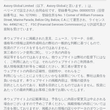
Axiory Global Limited（以下、Axiory Globalと言います。）は、
ベリーズで
設立さ
れた
合同会社です。
登録番号は
No. 000005723（旧登
録番号は、No. 127090）、
登録住所を
No. 1 Corner of William Fonseca
Street, Marine Parade, Belize City, Belize, C.A.にて
運営さ
れ、
ライセンス
No. 4496214
にて、FSC (Financial Services Commission)より
許認可及び
規制を
受けています。
本
ウェブサイトに
掲載さ
れた
意見、ニュース、リサーチ、分析、
価格等の
情報は
資料作成時点の
弊社の
一般的な
判断に
基づくもので、
投資の
アドバイスを
するもの
では
ありません。
第三者の
リンク
使用に
関し、
リンク
先の
内容を
保証等するものではありません。
他
ウェブサイトは
弊社の
監督下にはな
く、
ご
利用に
あたっては、
それらの
ウェブサイトの
ご
利用条件、
個人情報保護方針等を
ご
確認ください。
第三者が
運営する
ウェブサイトの
内容の
正確性、信頼性や、それらをご
利用になったことにより
生じたいかな
る
損害についても、
弊社は
責任を
負いかね
ます。
本
ウェブサイトの
掲載内容は、
情報の
提供を
目的としたもの
であり、
勧誘を
目的としたもの
では
ありません。
投資に
あたっての
最終判断は
お
客様ご
自身でお
願いいたします。
本
ウェブサイト
上の
記載事項は、
予告なしに
内容が
変更又は
中止さ
れる
場合がございますので
予めご
了承ください。
掲載情報の
内容については
万全を
期しておりますが、
掲載さ
れた
情報の
誤りや
データの
ダウンロー