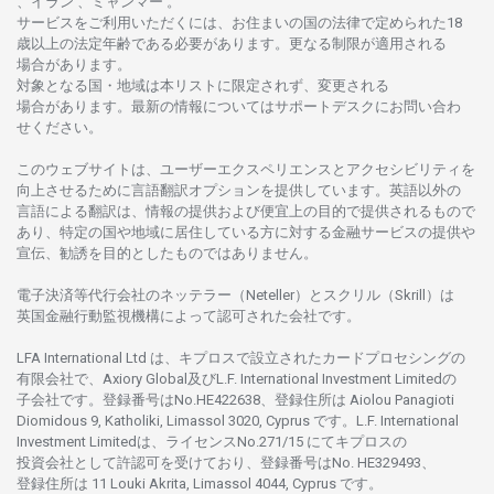
、イラン 、ミャンマー 。
サービスを
ご
利用いただくには、お
住まいの
国の
法律で
定められた
18
歳以上の
法定年齢である
必要があります。
更な
る
制限が
適用さ
れる
場合があります。
対象となる
国
・
地域は
本
リストに
限定さ
れず、
変更さ
れる
場合があります。
最新の
情報については
サポートデスクに
お
問い
合わ
せくださ
い。
このウェブサイトは、
ユーザーエクスペリエンスと
アクセシビリティを
向上さ
せるために
言語翻訳
オプションを
提供しています。
英語以外の
言語に
よる
翻訳は、
情報の
提供および
便宜上の
目的で
提供さ
れるもの
で
あり、
特定の
国や
地域に
居住している
方に
対する
金融
サービスの
提供や
宣伝、
勧誘を
目的としたもの
では
ありません。
電子決済等代行会社の
ネッテラー
（Neteller）と
スクリル
（Skrill）は
英国金融行動監視機構に
よって
認可さ
れた
会社です。
LFA International Ltd は、
キプロスで
設立さ
れた
カードプロセシングの
有限会社で、Axiory Global
及び
L.F. International Investment Limitedの
子会社です。
登録番号は
No.HE422638、
登録住所は
Aiolou Panagioti
Diomidous 9, Katholiki, Limassol 3020, Cyprus です。L.F. International
Investment Limitedは、
ライセンス
No.271/15 にて
キプロスの
投資会社として
許認可を
受けており、
登録番号は
No. HE329493、
登録住所は
11 Louki Akrita, Limassol 4044, Cyprus です。