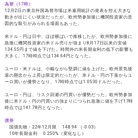
為替（17時）
12月2日の東京外国為替市場は米雇用統計の発表を控え大きな
動きが出にくい状況だったが、欧州勢参加後に機関投資家の意
図的な取引がみられる場面もあった。
米ドル・円は日中、ほぼ横ばいで推移したが、欧州勢参加後に
急激に機関投資家の米ドル売りが強まり8月17日以来の安値
134.55円まで値を下げた。時間外の米長期金利の低下の影響も
大きく、17時時点では134.64円となった。
ユーロ・米ドルは、小幅ながら堅調に値を上げた。欧州景気後
退の懸念から上昇は限定的だったが、米ドル・円の下落からユ
ーロ買いが優勢となり、17時時点では1.0530ドルだった。
ユーロ・円は、リスク回避の円買いが優勢だった。欧州勢参加
後に米ドル・円の円買いの強まりにつられ急激に値を下げ17時
時点では141.78円となった。
債券
国債先物・22年12月限 148.94 （-0.03）
10年長期金利 0.250%（変化なし）