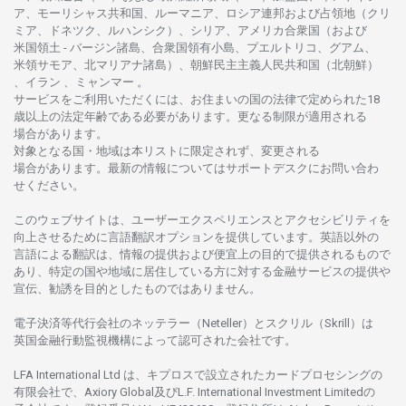
ア、
モーリシャス
共和国、ルーマニア、
ロシア
連邦および
占領地
（クリ
ミア、ドネツク、ルハンシク）、シリア、
アメリカ
合衆国
（および
米国領土
-
バージン
諸島、合衆国領有小島、プエルトリコ、グアム、
米領
サモア、
北
マリアナ
諸島）、
朝鮮民主主義人民共和国
（北朝鮮）
、イラン 、ミャンマー 。
サービスを
ご
利用いただくには、お
住まいの
国の
法律で
定められた
18
歳以上の
法定年齢である
必要があります。
更な
る
制限が
適用さ
れる
場合があります。
対象となる
国
・
地域は
本
リストに
限定さ
れず、
変更さ
れる
場合があります。
最新の
情報については
サポートデスクに
お
問い
合わ
せくださ
い。
このウェブサイトは、
ユーザーエクスペリエンスと
アクセシビリティを
向上さ
せるために
言語翻訳
オプションを
提供しています。
英語以外の
言語に
よる
翻訳は、
情報の
提供および
便宜上の
目的で
提供さ
れるもの
で
あり、
特定の
国や
地域に
居住している
方に
対する
金融
サービスの
提供や
宣伝、
勧誘を
目的としたもの
では
ありません。
電子決済等代行会社の
ネッテラー
（Neteller）と
スクリル
（Skrill）は
英国金融行動監視機構に
よって
認可さ
れた
会社です。
LFA International Ltd は、
キプロスで
設立さ
れた
カードプロセシングの
有限会社で、Axiory Global
及び
L.F. International Investment Limitedの