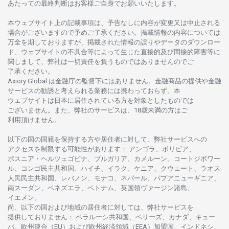
あたっての
最終判断は
お
客様ご
自身でお
願いいたします。
本
ウェブサイト
上の
記載事項は、
予告なしに
内容が
変更又は
中止さ
れる
場合がございますので
予めご
了承ください。
掲載情報の
内容については
万全を
期しておりますが、
掲載さ
れた
情報の
誤りや
データの
ダウンロー
ド、
ウェブサイトの
不具合等に
よって
生じた
直接的及び
間接的障害等に
関し
まして、
弊社は
一切責任を
負うものではありませんのでご
了承ください
。
Axiory Global は
金融庁の
監督下にはありません。
金融商品の
提供や
金融
サービスの
勧誘と
考えられる
業務には
携わっておらず、
本
ウェブサイトは
日本に
居住さ
れて
いる
方を
対象としたもの
では
ございません。
また、
弊社の
サービスは、18
歳未満の
方は
ご
利用頂けません
。
以下の
国の
国籍を
保持する
方や
居住者に
対して、
弊社
サービスへの
アクセスを
制限する
可能性があります
： アンゴラ、ボリビア、
ボスニア
・
ヘルツェゴビナ、ブルガリア、カメルーン、コートジボワー
ル、
コンゴ
民主共和国、ハイチ、イラク、ケニア、クウェート、
ラオス
人民民主共和国、レバノン、モナコ、ネパール、パプアニューギニア、
南
スーダン、ベネズエラ、ベトナム、
英国領
ヴァージン
諸島、
イエメン。
尚、
以下の
国および
地域の
居住者に
対しては、
弊社
サービスを
提供しておりません
：
ベラルーシ
共和国、ベリーズ、カナダ、キュー
バ、
欧州連合
（EU）
および
欧州経済領域
（EEA）加盟国、インドネシ