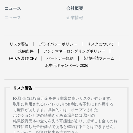
ニュース
会社概要
ニュース
企業情報
リスク
警告
プライバシーポリシー
リスクについて
規約条件
アンチマネーロンダリングポリシー
FATCA
及び
CRS
パートナー
規約
苦情申請
フォーム
お
中元
キャンペーン
2026
リスク警告
FX
取引には
投資元金を
失う
非常に
高い
リスクが
伴います。
取引に
利用さ
れる
レバレッジは
有利にも
不利にも
作用する
可能性があります。
具体的には、
オープンさ
れた
ポジションと
逆の
値動きがある
場合には
取引の
結果投資元本の
全てを
失う
可能性があり、
必ずしも
全てのお
客様に
適した
金融商品であると
確約することは
できません。
したがって、
投資は
損失を
許容できる