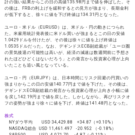
計の強い結果からこの日の高値135.98円まで値を伸ばした。そ
の後は、FRBの利上げを緩和するとの見方が強まり、長期金利
が低下すると、徐々に値を下げ終値は134.31円となった。
ユーロ・米ドル（EURUSD）は、米ドル・円の動きにつられ
た。米雇用統計発表後に米ドル買いが強まるとこの日の安値
1.0429ドルを付けたが、その後は徐々に値を上げ終値は
1.0535ドルだった。なお、デギンドスECB副総裁が「ユーロ圏
の景気後退の可能性は高いが、経済の減速は数週間前に予想さ
れたほどひどくはないだろう」との発言から投資家心理が上向
いたことも追い風となっている。
ユーロ・円（EURJPY）は、日本時間にリスク回避の円買いの
強まりからこの日の安値140.77円まで値を下げた。その後は、
デギンドスECB副総裁の発言から投資家心理が上向き小幅に値
を戻し142.19円まで値を戻した。しかしながら、再びリスクオ
フの姿勢が強まり徐々に値を下げ、終値は141.48円となった。
株式
NYダウ平均 USD 34,429.88 +34.87（+0.10%）
NASDAQ総合 USD 11,461.497 -20.952 （-0.18%）
S&P500 USD 4,071.70 -4.87（-0.11%）