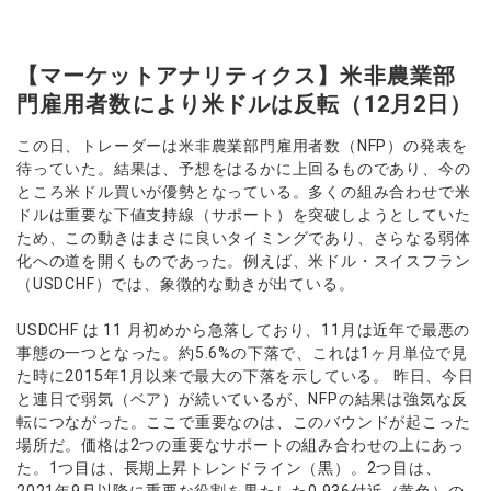
【マーケットアナリティクス】米非農業部
門雇用者数により米ドルは反転（12月2日）
この日、トレーダーは米非農業部門雇用者数（NFP）の発表を
待っていた。結果は、予想をはるかに上回るものであり、今の
ところ米ドル買いが優勢となっている。多くの組み合わせで米
ドルは重要な下値支持線（サポート）を突破しようとしていた
ため、この動きはまさに良いタイミングであり、さらなる弱体
化への道を開くものであった。例えば、米ドル・スイスフラン
（USDCHF）では、象徴的な動きが出ている。
USDCHF は 11 月初めから急落しており、11月は近年で最悪の
事態の一つとなった。約5.6%の下落で、これは1ヶ月単位で見
た時に2015年1月以来で最大の下落を示している。 昨日、今日
と連日で弱気（ベア）が続いているが、NFPの結果は強気な反
転につながった。ここで重要なのは、このバウンドが起こった
場所だ。価格は2つの重要なサポートの組み合わせの上にあっ
た。1つ目は、長期上昇トレンドライン（黒）。2つ目は、
2021年9月以降に重要な役割を果たした0.936付近（黄色）の