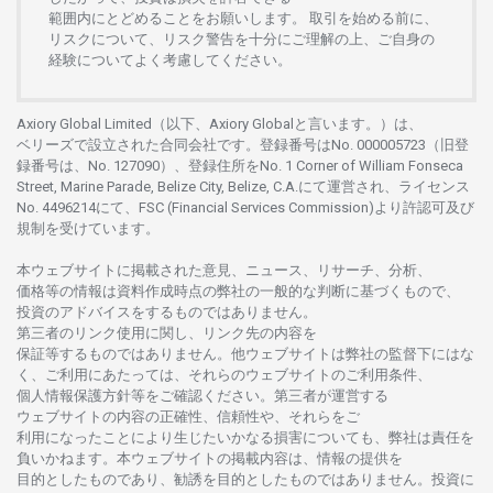
範囲内にとどめることを
お
願いします
。
取引を
始める
前に、
リスクについて、
リスク
警告を
十分に
ご
理解の
上、
ご
自身の
経験について
よく
考慮してください。
Axiory Global Limited（以下、Axiory Globalと言います。）は、
ベリーズで
設立さ
れた
合同会社です。
登録番号は
No. 000005723（旧登
録番号は、No. 127090）、
登録住所を
No. 1 Corner of William Fonseca
Street, Marine Parade, Belize City, Belize, C.A.にて
運営さ
れ、
ライセンス
No. 4496214
にて、FSC (Financial Services Commission)より
許認可及び
規制を
受けています。
本
ウェブサイトに
掲載さ
れた
意見、ニュース、リサーチ、分析、
価格等の
情報は
資料作成時点の
弊社の
一般的な
判断に
基づくもので、
投資の
アドバイスを
するもの
では
ありません。
第三者の
リンク
使用に
関し、
リンク
先の
内容を
保証等するものではありません。
他
ウェブサイトは
弊社の
監督下にはな
く、
ご
利用に
あたっては、
それらの
ウェブサイトの
ご
利用条件、
個人情報保護方針等を
ご
確認ください。
第三者が
運営する
ウェブサイトの
内容の
正確性、信頼性や、それらをご
利用になったことにより
生じたいかな
る
損害についても、
弊社は
責任を
負いかね
ます。
本
ウェブサイトの
掲載内容は、
情報の
提供を
目的としたもの
であり、
勧誘を
目的としたもの
では
ありません。
投資に