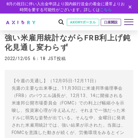
8月の祝日に伴い入出金申請より国内銀行送金の着金に通常よりお
時間を要する可能性がございます。詳しくは
こちら
AXIORYポータル
口座開設
強い米雇用統計ながらFRB利上げ鈍
化見通し変わらず
はじめに
2022/12/05 6：18 JST投稿
はじめに
取引
ライセンス
取引商品
取引条件
【今週の見通し】（12月05日-12月11日）
口座
安全性
先週の主要な出来事は、11月30日に米連邦準備理事会
FX（通貨ペア）
スプレッド・手数料
口座の種類
口座開設
プラットフォーム
（FRB）のパウエル議長が、12月13、14に開催される
現物株式
ゼロカットとロスカット
米連邦公開市場委員会（FOMC）での利上げ幅縮小を示
口座タイプ
口座開設フォーム
プラットフォーム
ツール
パートナー
ETF
スワップとロールオーバー
唆し、投資家心理が冷え込んだ。それまで一強だった米
法人のお客様
必要書類
MT5
MT4/MT5 ヒストリカルデータ
パートナーシップ・プログラム
ドルに弱気な姿勢が出ている。そんな中、金曜日に発表
ニュース
株式CFD
入出金方法
ゼロ口座
開設方法
NEW
された米雇用統計では、強い結果が示された。当面は、
MT4
EA(エキスパートアドバイザー)
株価指数CFD
レバレッジ
NEW
イントロデュース・パートナープログラム（IP）
ニュースリリース
会社概要
デモ口座
FOMCを意識した動きが続くが、労働環境をみるとイン
cTrader
カスタムインジケーター
エネルギーCFD
約定率
特別・VIPプログラム
NEW