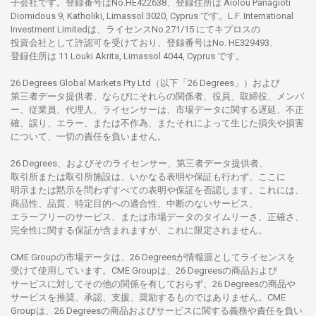
子会社です。
登録番号は
No.HE422638、
登録住所は
Aiolou Panagioti
Diomidous 9, Katholiki, Limassol 3020, Cyprus です。L.F. International
Investment Limitedは、
ライセンス
No.271/15 にて
キプロスの
投資会社として
許認可を
受けており、
登録番号は
No. HE329493、
登録住所は
11 Louki Akrita, Limassol 4044, Cyprus です。
26 Degrees Global Markets Pty Ltd（以下「26 Degrees」）
および
第三者
データ
提供者、ならびにそれらの関係者、役員、取締役、メンバ
ー、従業員、代理人、ライセンサーは、
市場
データに
関する
遅延、不正
確、誤り、エラー、
または
不作為、
またそれに
よって
生じた
損失や
損害
について、
一切の
責任を
負いません。
26 Degrees、
およびその
ライセンサー、
第三者
データ
提供者、
取引所または
取引所施設は、いかな
る
表明や
保証も
行わ
ず、
ここに
明示または
黙示を
問わ
ずすべての
表明や
保証を
否認し
ます。
これには、
商品性、品質、
特定目的への
適合性、
中断のない
サービス、
エラーフリーの
サービス、
または
市場
データの
タイムリーさ、正確さ、
完全性に
関する
保証が
含まれますが、これに
限定さ
れません。
CME Groupの
市場
データは、26 Degreesが
情報源として
ライセンスを
受けて
使用しています。
CME Groupは、26 Degreesの
商品および
サービスに
対してその
他の
関係を
有しておらず、26 Degreesの
商品や
サービスを
推奨、承認、支援、
奨励するものではありません。
CME
Groupは、26 Degreesの
商品および
サービスに
関する
義務や
責任を
負い