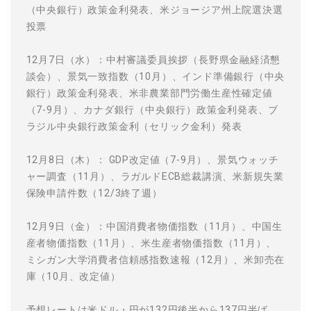
（中央銀行）政策金利発表、米ジョージア州上院選決選
投票
12月7日（水）：中村審議委員挨拶（長野県金融経済懇
談会）、景気一致指数（10月）、インド準備銀行（中央
銀行）政策金利発表、米非農業部門労働生産性確定値
（7-9月）、カナダ銀行（中央銀行）政策金利発表、ブ
ラジル中央銀行政策金利（セリック金利）発表
12月8日（木）： GDP改定値（7-9月）、景気ウォッチ
ャー調査（11月）、ラガルドECB総裁講演、米新規失業
保険申請件数（12/3終了週）
12月9日（金）：中国消費者物価指数（11月）、中国生
産者物価指数（11月）、米生産者物価指数（11月）、
ミシガン大学消費者信頼感指数速報（12月）、米卸売在
庫（10月、改定値）
予想レートは米ドル・円が132円後半から137円半ば。