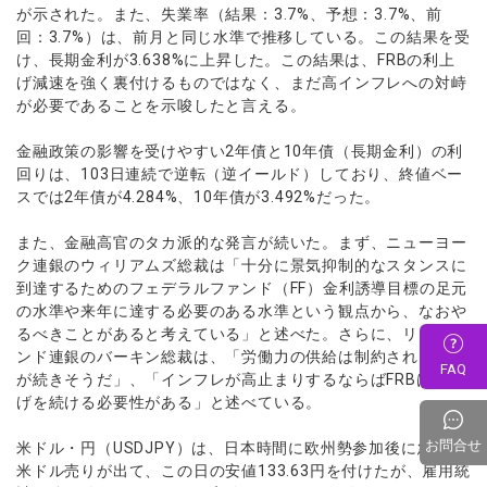
が示された。また、失業率（結果：3.7%、予想：3.7%、前
回：3.7%）は、前月と同じ水準で推移している。この結果を受
け、長期金利が3.638%に上昇した。この結果は、FRBの利上
げ減速を強く裏付けるものではなく、まだ高インフレへの対峙
が必要であることを示唆したと言える。
金融政策の影響を受けやすい2年債と10年債（長期金利）の利
回りは、103日連続で逆転（逆イールド）しており、終値ベー
スでは2年債が4.284%、10年債が3.492%だった。
また、金融高官のタカ派的な発言が続いた。まず、ニューヨー
ク連銀のウィリアムズ総裁は「十分に景気抑制的なスタンスに
到達するためのフェデラルファンド（FF）金利誘導目標の足元
の水準や来年に達する必要のある水準という観点から、なおや
るべきことがあると考えている」と述べた。さらに、リッチモ
ンド連銀のバーキン総裁は、「労働力の供給は制約された状況
FAQ
が続きそうだ」、「インフレが高止まりするならばFRBは利上
げを続ける必要性がある」と述べている。
お問合せ
米ドル・円（USDJPY）は、日本時間に欧州勢参加後に急激な
米ドル売りが出て、この日の安値133.63円を付けたが、雇用統