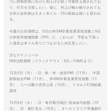
フレ抑制対策に向けた利上げが続く可能性も残されてお
ウォレット口座
お知らせ
企業情報
NEW
AXIORYアプリ
日本時間表示インジケータ
貴金属CFD
取引時間
り、行方を注視したい。仮に、利上げ幅が縮小されても
マーケットニュース
ストライク インジケータ
会社概要
日米の金利差は大きく米ドル・円の底値は固いと思われ
ソフトコモディティCFD
取引計算シミュレーター
AXIORYポータル
NEW
English
コーポレートニュース
MQLシグナル
る。
NEW
役員紹介
バトルCFD
注文執行ポリシー
日本語
口座開設する
キャンペーン
通貨インデックス
お問合せ
経済指標・予測カレンダー
عربى
今週の注目指標は、5日の米ISM非製造業景気指数と9日
トレードガイド
NEW
よくあるご質問
休眠口座と凍結口座
デモ口座を開設する
Русский
の米卸売物価指数（PPI）だ。これらが、予想を下回っ
た場合は米ドル売りにつながるため注意したい。
Español
法人のお客様は
こちら
ไทย
主なスケジュール
Tiếng Việt
FRB沈黙期間（ブラックアウト・3日～FOMCまで）
12月5日（月）：日・欧・米・総合PMI（11月）、中国
財新総合PMI（11月）、米ISM非製造業景況指数（11
月）、ユーロ圏小売売上高（10月）、ラガルドECB総裁
講演
12月6日（火）：日・毎月勤労統計-現金給与総額（10
月）、日・家計支出（10月）、オーストラリア準備銀行