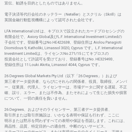
宣伝、
勧誘を
目的としたもの
では
ありません。
電子決済等代行会社の
ネッテラー
（Neteller）と
スクリル
（Skrill）は
英国金融行動監視機構に
よって
認可さ
れた
会社です。
LFA International Ltd は、
キプロスで
設立さ
れた
カードプロセシングの
有限会社で、Axiory Global
及び
L.F. International Investment Limitedの
子会社です。
登録番号は
No.HE422638、
登録住所は
Aiolou Panagioti
Diomidous 9, Katholiki, Limassol 3020, Cyprus です。L.F. International
Investment Limitedは、
ライセンス
No.271/15 にて
キプロスの
投資会社として
許認可を
受けており、
登録番号は
No. HE329493、
登録住所は
11 Louki Akrita, Limassol 4044, Cyprus です。
26 Degrees Global Markets Pty Ltd（以下「26 Degrees」）
および
第三者
データ
提供者、ならびにそれらの関係者、役員、取締役、メンバ
ー、従業員、代理人、ライセンサーは、
市場
データに
関する
遅延、不正
確、誤り、エラー、
または
不作為、
またそれに
よって
生じた
損失や
損害
について、
一切の
責任を
負いません。
26 Degrees、
およびその
ライセンサー、
第三者
データ
提供者、
取引所または
取引所施設は、いかな
る
表明や
保証も
行わ
ず、
ここに
明示または
黙示を
問わ
ずすべての
表明や
保証を
否認し
ます。
これには、
商品性、品質、
特定目的への
適合性、
中断のない
サービス、
エラーフリーの
サービス、
または
市場
データの
タイムリーさ、正確さ、