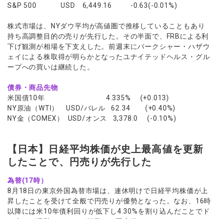
S&P 500 USD 6,449.16 -0.63(-0.01%)
株式市場は、NYダウ平均が高値圏で推移していることもあり
持ち高調整目的の売りが先行した。その半面で、FRBによる利
下げ観測が相場を下支えした。前週末にバークシャー・ハザウ
ェイによる株取得が明らかとなったユナイテッドヘルス・グル
ープへの買いは継続した。
債券・商品先物
米国債10年 4.335% (+0.013)
NY原油（WTI） USD/バレル 62.34 (+0.40%)
NY金（COMEX） USD/オンス 3,378.0 (-0.10%)
【日本】日経平均株価が史上最高値を更新
したことで、円売りが先行した
為替(17時）
8月18日の東京外国為替市場は、連休明けで日経平均株価が上
昇したことを受けて全般で円売りが優勢となった。なお、16時
以降には米10年債利回りが低下し4.30%を割り込んだことでド