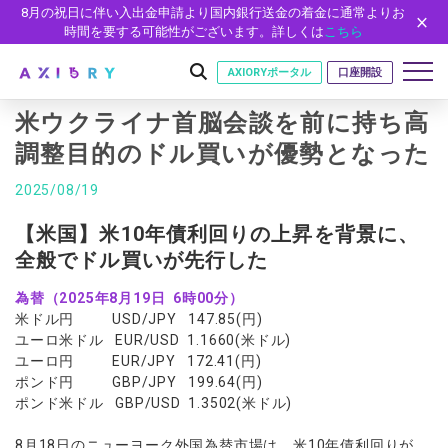
8月の祝日に伴い入出金申請より国内銀行送金の着金に通常よりお
時間を要する可能性がございます。詳しくは
こちら
AXIORYポータル
口座開設
米ウクライナ首脳会談を前に持ち高
調整目的のドル買いが優勢となった
はじめに
2025/08/19
はじめに
取引
【米国】米10年債利回りの上昇を背景に、
ライセンス
全般でドル買いが先行した
取引商品
取引条件
口座
安全性
為替（2025年8月19日 6時00分）
FX（通貨ペア）
スプレッド・手数料
口座の種類
口座開設
プラットフォーム
米ドル円 USD/JPY 147.85(円)
現物株式
ゼロカットとロスカット
口座タイプ
口座開設フォーム
プラットフォーム
ツール
ユーロ米ドル EUR/USD 1.1660(米ドル)
パートナー
ETF
スワップとロールオーバー
ユーロ円 EUR/JPY 172.41(円)
法人のお客様
必要書類
MT5
MT4/MT5 ヒストリカルデータ
パートナーシップ・プログラム
ポンド円 GBP/JPY 199.64(円)
ニュース
株式CFD
入出金方法
ゼロ口座
開設方法
NEW
ポンド米ドル GBP/USD 1.3502(米ドル)
MT4
EA(エキスパートアドバイザー)
株価指数CFD
レバレッジ
NEW
イントロデュース・パートナープログラム（IP）
ニュースリリース
会社概要
デモ口座
cTrader
カスタムインジケーター
エネルギーCFD
8月18日のニューヨーク外国為替市場は、米10年債利回りが
約定率
特別・VIPプログラム
NEW