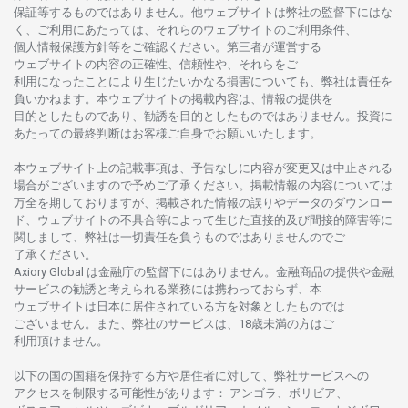
保証等するものではありません。
他
ウェブサイトは
弊社の
監督下にはな
く、
ご
利用に
あたっては、
それらの
ウェブサイトの
ご
利用条件、
個人情報保護方針等を
ご
確認ください。
第三者が
運営する
ウェブサイトの
内容の
正確性、信頼性や、それらをご
利用になったことにより
生じたいかな
る
損害についても、
弊社は
責任を
負いかね
ます。
本
ウェブサイトの
掲載内容は、
情報の
提供を
目的としたもの
であり、
勧誘を
目的としたもの
では
ありません。
投資に
あたっての
最終判断は
お
客様ご
自身でお
願いいたします。
本
ウェブサイト
上の
記載事項は、
予告なしに
内容が
変更又は
中止さ
れる
場合がございますので
予めご
了承ください。
掲載情報の
内容については
万全を
期しておりますが、
掲載さ
れた
情報の
誤りや
データの
ダウンロー
ド、
ウェブサイトの
不具合等に
よって
生じた
直接的及び
間接的障害等に
関し
まして、
弊社は
一切責任を
負うものではありませんのでご
了承ください
。
Axiory Global は
金融庁の
監督下にはありません。
金融商品の
提供や
金融
サービスの
勧誘と
考えられる
業務には
携わっておらず、
本
ウェブサイトは
日本に
居住さ
れて
いる
方を
対象としたもの
では
ございません。
また、
弊社の
サービスは、18
歳未満の
方は
ご
利用頂けません
。
以下の
国の
国籍を
保持する
方や
居住者に
対して、
弊社
サービスへの
アクセスを
制限する
可能性があります
： アンゴラ、ボリビア、