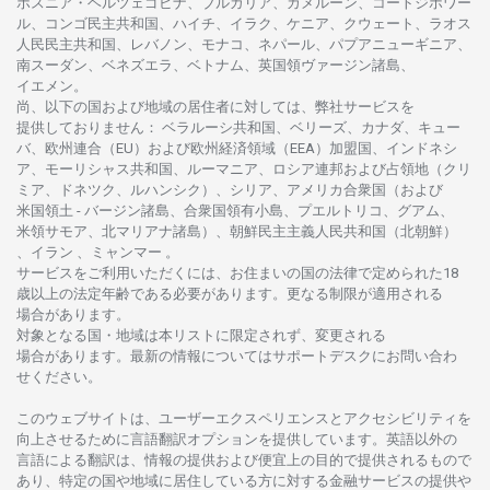
ボスニア
・
ヘルツェゴビナ、ブルガリア、カメルーン、コートジボワー
ル、
コンゴ
民主共和国、ハイチ、イラク、ケニア、クウェート、
ラオス
人民民主共和国、レバノン、モナコ、ネパール、パプアニューギニア、
南
スーダン、ベネズエラ、ベトナム、
英国領
ヴァージン
諸島、
イエメン。
尚、
以下の
国および
地域の
居住者に
対しては、
弊社
サービスを
提供しておりません
：
ベラルーシ
共和国、ベリーズ、カナダ、キュー
バ、
欧州連合
（EU）
および
欧州経済領域
（EEA）加盟国、インドネシ
ア、
モーリシャス
共和国、ルーマニア、
ロシア
連邦および
占領地
（クリ
ミア、ドネツク、ルハンシク）、シリア、
アメリカ
合衆国
（および
米国領土
-
バージン
諸島、合衆国領有小島、プエルトリコ、グアム、
米領
サモア、
北
マリアナ
諸島）、
朝鮮民主主義人民共和国
（北朝鮮）
、イラン 、ミャンマー 。
サービスを
ご
利用いただくには、お
住まいの
国の
法律で
定められた
18
歳以上の
法定年齢である
必要があります。
更な
る
制限が
適用さ
れる
場合があります。
対象となる
国
・
地域は
本
リストに
限定さ
れず、
変更さ
れる
場合があります。
最新の
情報については
サポートデスクに
お
問い
合わ
せくださ
い。
このウェブサイトは、
ユーザーエクスペリエンスと
アクセシビリティを
向上さ
せるために
言語翻訳
オプションを
提供しています。
英語以外の
言語に
よる
翻訳は、
情報の
提供および
便宜上の
目的で
提供さ
れるもの
で
あり、
特定の
国や
地域に
居住している
方に
対する
金融
サービスの
提供や