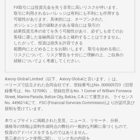
FX
取引には
投資元金を
失う
非常に
高い
リスクが
伴います。
取引に
利用さ
れる
レバレッジは
有利にも
不利にも
作用する
可能性があります。
具体的には、
オープンさ
れた
ポジションと
逆の
値動きがある
場合には
取引の
結果投資元本の
全てを
失う
可能性があり、
必ずしも
全てのお
客様に
適した
金融商品であると
確約することは
できません。
したがって、
投資は
損失を
許容できる
範囲内にとどめることを
お
願いします
。
取引を
始める
前に、
リスクについて、
リスク
警告を
十分に
ご
理解の
上、
ご
自身の
経験について
よく
考慮してください。
Axiory Global Limited（以下、Axiory Globalと言います。）は、
ベリーズで
設立さ
れた
合同会社です。
登録番号は
No. 000005723（旧登
録番号は、No. 127090）、
登録住所を
No. 1 Corner of William Fonseca
Street, Marine Parade, Belize City, Belize, C.A.にて
運営さ
れ、
ライセンス
No. 4496214
にて、FSC (Financial Services Commission)より
許認可及び
規制を
受けています。
本
ウェブサイトに
掲載さ
れた
意見、ニュース、リサーチ、分析、
価格等の
情報は
資料作成時点の
弊社の
一般的な
判断に
基づくもので、
投資の
アドバイスを
するもの
では
ありません。
第三者の
リンク
使用に
関し、
リンク
先の
内容を