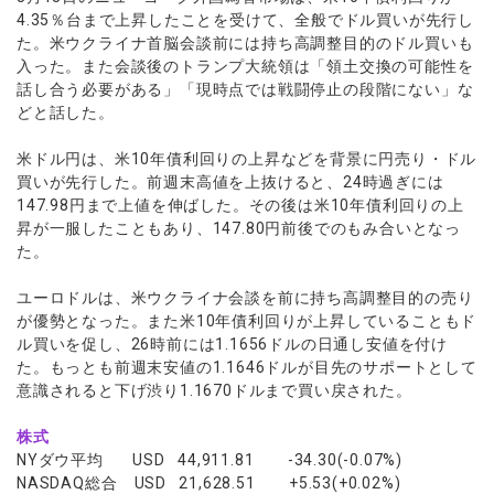
ウォレット口座
お知らせ
企業情報
NEW
AXIORYアプリ
日本時間表示インジケータ
4.35％台まで上昇したことを受けて、全般でドル買いが先行し
貴金属CFD
取引時間
た。米ウクライナ首脳会談前には持ち高調整目的のドル買いも
マーケットニュース
ストライク インジケータ
会社概要
ソフトコモディティCFD
取引計算シミュレーター
AXIORYポータル
NEW
入った。また会談後のトランプ大統領は「領土交換の可能性を
English
コーポレートニュース
MQLシグナル
NEW
役員紹介
話し合う必要がある」「現時点では戦闘停止の段階にない」な
バトルCFD
注文執行ポリシー
日本語
口座開設する
キャンペーン
どと話した。
通貨インデックス
お問合せ
経済指標・予測カレンダー
عربى
トレードガイド
NEW
よくあるご質問
休眠口座と凍結口座
デモ口座を開設する
米ドル円は、米10年債利回りの上昇などを背景に円売り・ドル
Русский
買いが先行した。前週末高値を上抜けると、24時過ぎには
Español
法人のお客様は
こちら
147.98円まで上値を伸ばした。その後は米10年債利回りの上
ไทย
昇が一服したこともあり、147.80円前後でのもみ合いとなっ
た。
Tiếng Việt
ユーロドルは、米ウクライナ会談を前に持ち高調整目的の売り
が優勢となった。また米10年債利回りが上昇していることもド
ル買いを促し、26時前には1.1656ドルの日通し安値を付け
た。もっとも前週末安値の1.1646ドルが目先のサポートとして
意識されると下げ渋り1.1670ドルまで買い戻された。
株式
NYダウ平均 USD 44,911.81 -34.30(-0.07%)
NASDAQ総合 USD 21,628.51 +5.53(+0.02%)