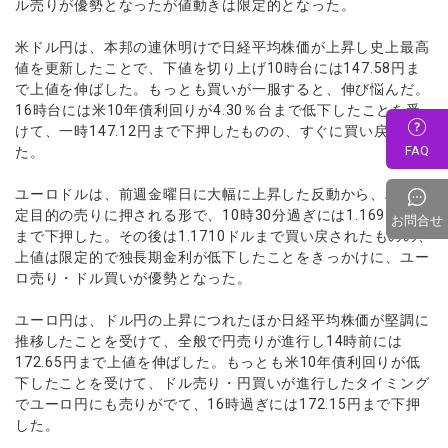
ル売りが優勢となったが値動きは限定的となった。
米ドル円は、本邦の連休明けで日経平均株価が上昇し史上最高
値を更新したことで、下値を切り上げ10時台には147.58円ま
で上値を伸ばした。もっとも買いが一服すると、伸び悩んだ。
16時台には米10年債利回りが4.30％台まで低下したことを受
けて、一時147.12円まで下押したものの、すぐに買い戻され
FAQ
た。
ユーロドルは、前週金曜日に大幅に上昇した反動から、利益確
定目的の売りに押される形で、10時30分過ぎには1.1693ドル
お問合せ
まで下押した。その後は1.1710ドルまで買い戻されたものの、
上値は限定的で独長期金利が低下したことをきっかけに、ユー
ロ売り・ドル買いが優勢となった。
ユーロ円は、ドル円の上昇につれたほか日経平均株価が堅調に
推移したことを受けて、全般で円売りが進行し14時前には
172.65円まで上値を伸ばした。もっとも米10年債利回りが低
下したことを受けて、ドル売り・円買いが進行したタイミング
でユーロ円にも売りがでて、16時過ぎには172.15円まで下押
した。