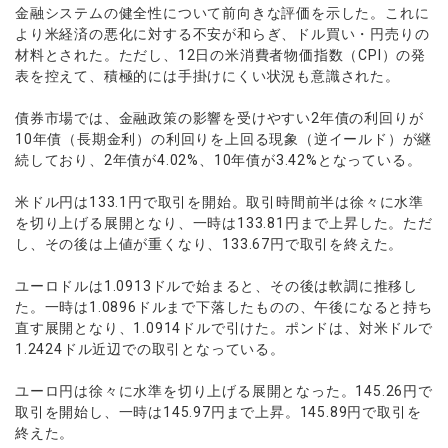
ウォレット口座
お知らせ
企業情報
NEW
金融システムの健全性について前向きな評価を示した。これに
AXIORYアプリ
日本時間表示インジケータ
貴金属CFD
取引時間
より米経済の悪化に対する不安が和らぎ、ドル買い・円売りの
マーケットニュース
ストライク インジケータ
会社概要
ソフトコモディティCFD
材料とされた。ただし、12日の米消費者物価指数（CPI）の発
取引計算シミュレーター
AXIORYポータル
NEW
English
コーポレートニュース
MQLシグナル
表を控えて、積極的には手掛けにくい状況も意識された。
NEW
役員紹介
バトルCFD
注文執行ポリシー
日本語
口座開設する
キャンペーン
通貨インデックス
お問合せ
経済指標・予測カレンダー
債券市場では、金融政策の影響を受けやすい2年債の利回りが
عربى
トレードガイド
NEW
よくあるご質問
10年債（長期金利）の利回りを上回る現象（逆イールド）が継
休眠口座と凍結口座
デモ口座を開設する
Русский
続しており、2年債が4.02%、10年債が3.42%となっている。
Español
法人のお客様は
こちら
米ドル円は133.1円で取引を開始。取引時間前半は徐々に水準
ไทย
を切り上げる展開となり、一時は133.81円まで上昇した。ただ
Tiếng Việt
し、その後は上値が重くなり、133.67円で取引を終えた。
ユーロドルは1.0913ドルで始まると、その後は軟調に推移し
た。一時は1.0896ドルまで下落したものの、午後になると持ち
直す展開となり、1.0914ドルで引けた。ポンドは、対米ドルで
1.2424ドル近辺での取引となっている。
ユーロ円は徐々に水準を切り上げる展開となった。145.26円で
取引を開始し、一時は145.97円まで上昇。145.89円で取引を
終えた。