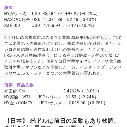
株式
NYダウ平均 USD 33,684.79 +98.27 (+0.29%)
NASDAQ総合 USD 12,031.88 -52.48 (-0.43%)
S&P500 USD 4,108.94 -0.17 (-0.00%)
4月11日の米株式市場のダウ工業株30種平均は続伸した。市場
では米景気への底堅さに期待した株式の買いが継続。また、シ
カゴ連銀総裁が過度な利上げへの警戒を示したことで、
FRB（米連邦準備理事会）による利上げ継続への懸念が薄れた
ことも相場を支えた。個別ではIT大手マイクロソフトや電子商
取引大手アマゾンなどが下落した一方、バンク・オブ・アメリ
カやウェルズ・ファーゴなどの大手銀行が買われた。
債券・商品先物
米国債10年 3.4262% (+0.011)
NY原油（WTI） USD/バレル 81.53 (+2.24%)
NY金（COMEX） USD/オンス 2,019.00 (+0.75%)
【日本】 米ドルは前日の反動もあり軟調、