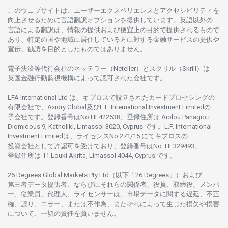
このウェブサイトは、
ユーザーエクスペリエンスと
アクセシビリティを
向上さ
せるために
言語翻訳
オプションを
提供しています。
英語以外の
言語に
よる
翻訳は、
情報の
提供および
便宜上の
目的で
提供さ
れるもの
で
あり、
特定の
国や
地域に
居住している
方に
対する
金融
サービスの
提供や
宣伝、
勧誘を
目的としたもの
では
ありません。
電子決済等代行会社の
ネッテラー
（Neteller）と
スクリル
（Skrill）は
英国金融行動監視機構に
よって
認可さ
れた
会社です。
LFA International Ltd は、
キプロスで
設立さ
れた
カードプロセシングの
有限会社で、Axiory Global
及び
L.F. International Investment Limitedの
子会社です。
登録番号は
No.HE422638、
登録住所は
Aiolou Panagioti
Diomidous 9, Katholiki, Limassol 3020, Cyprus です。L.F. International
Investment Limitedは、
ライセンス
No.271/15 にて
キプロスの
投資会社として
許認可を
受けており、
登録番号は
No. HE329493、
登録住所は
11 Louki Akrita, Limassol 4044, Cyprus です。
26 Degrees Global Markets Pty Ltd（以下「26 Degrees」）
および
第三者
データ
提供者、ならびにそれらの関係者、役員、取締役、メンバ
ー、従業員、代理人、ライセンサーは、
市場
データに
関する
遅延、不正
確、誤り、エラー、
または
不作為、
またそれに
よって
生じた
損失や
損害
について、
一切の
責任を
負いません。