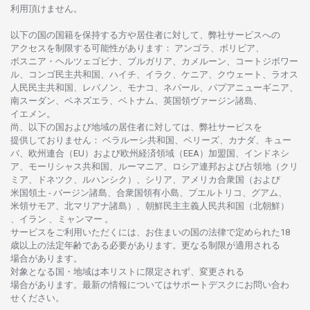
利用頂けません
。
以下の
国の
国籍を
保持する
方や
居住者に
対して、
弊社
サービスへの
アクセスを
制限する
可能性があります
： アンゴラ、ボリビア、
ボスニア
・
ヘルツェゴビナ、ブルガリア、カメルーン、コートジボワー
ル、
コンゴ
民主共和国、ハイチ、イラク、ケニア、クウェート、
ラオス
人民民主共和国、レバノン、モナコ、ネパール、パプアニューギニア、
南
スーダン、ベネズエラ、ベトナム、
英国領
ヴァージン
諸島、
イエメン。
尚、
以下の
国および
地域の
居住者に
対しては、
弊社
サービスを
提供しておりません
：
ベラルーシ
共和国、ベリーズ、カナダ、キュー
バ、
欧州連合
（EU）
および
欧州経済領域
（EEA）加盟国、インドネシ
ア、
モーリシャス
共和国、ルーマニア、
ロシア
連邦および
占領地
（クリ
ミア、ドネツク、ルハンシク）、シリア、
アメリカ
合衆国
（および
米国領土
-
バージン
諸島、合衆国領有小島、プエルトリコ、グアム、
米領
サモア、
北
マリアナ
諸島）、
朝鮮民主主義人民共和国
（北朝鮮）
、イラン 、ミャンマー 。
サービスを
ご
利用いただくには、お
住まいの
国の
法律で
定められた
18
歳以上の
法定年齢である
必要があります。
更な
る
制限が
適用さ
れる
場合があります。
対象となる
国
・
地域は
本
リストに
限定さ
れず、
変更さ
れる
場合があります。
最新の
情報については
サポートデスクに
お
問い
合わ
せくださ
い。