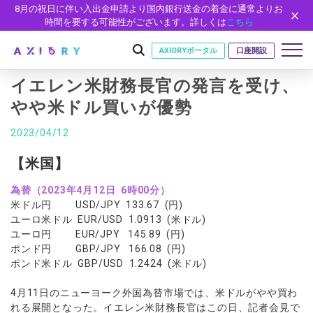
8月の祝日に伴い入出金申請より国内銀行送金の着金に通常よりお
時間を要する可能性がございます。詳しくは
こちら
AXIORYポータル
口座開設
イエレン米財務長官の発言を受け、
やや米ドル買いが優勢
はじめに
2023/04/12
はじめに
取引
【米国】
ライセンス
取引商品
取引条件
口座
為替（2023年4月12日 6時00分）
安全性
米ドル円 USD/JPY 133.67 (円)
FX（通貨ペア）
スプレッド・手数料
口座の種類
口座開設
プラットフォーム
ユーロ米ドル EUR/USD 1.0913 (米ドル)
現物株式
ゼロカットとロスカット
ユーロ円 EUR/JPY 145.89 (円)
口座タイプ
口座開設フォーム
プラットフォーム
ツール
パートナー
ポンド円 GBP/JPY 166.08 (円)
ETF
スワップとロールオーバー
法人のお客様
必要書類
ポンド米ドル GBP/USD 1.2424 (米ドル)
MT5
MT4/MT5 ヒストリカルデータ
パートナーシップ・プログラム
ニュース
株式CFD
入出金方法
ゼロ口座
開設方法
NEW
MT4
EA(エキスパートアドバイザー)
株価指数CFD
レバレッジ
NEW
イントロデュース・パートナープログラム（IP）
ニュースリリース
4月11日のニューヨーク外国為替市場では、米ドルがやや買わ
会社概要
デモ口座
cTrader
カスタムインジケーター
れる展開となった。イエレン米財務長官はこの日、記者会見で
エネルギーCFD
約定率
特別・VIPプログラム
NEW