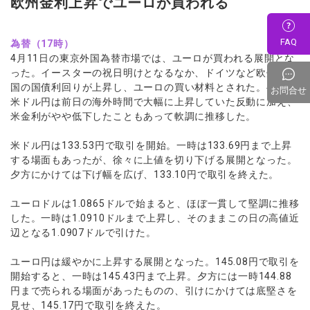
欧州金利上昇でユーロが買われる
FAQ
為替（17時）
4月11日の東京外国為替市場では、ユーロが買われる展開とな
った。イースターの祝日明けとなるなか、ドイツなど欧州主要
国の国債利回りが上昇し、ユーロの買い材料とされた。半面、
お問合せ
米ドル円は前日の海外時間で大幅に上昇していた反動に加え、
米金利がやや低下したこともあって軟調に推移した。
米ドル円は133.53円で取引を開始。一時は133.69円まで上昇
する場面もあったが、徐々に上値を切り下げる展開となった。
夕方にかけては下げ幅を広げ、133.10円で取引を終えた。
ユーロドルは1.0865ドルで始まると、ほぼ一貫して堅調に推移
した。一時は1.0910ドルまで上昇し、そのままこの日の高値近
辺となる1.0907ドルで引けた。
ユーロ円は緩やかに上昇する展開となった。145.08円で取引を
開始すると、一時は145.43円まで上昇。夕方には一時144.88
円まで売られる場面があったものの、引けにかけては底堅さを
見せ、145.17円で取引を終えた。