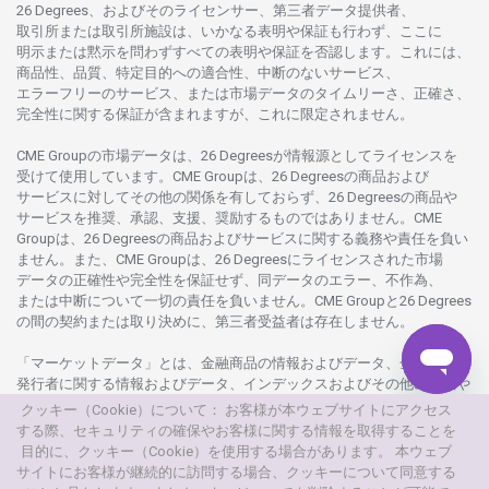
26 Degrees、
およびその
ライセンサー、
第三者
データ
提供者、
取引所または
取引所施設は、いかな
る
表明や
保証も
行わ
ず、
ここに
明示または
黙示を
問わ
ずすべての
表明や
保証を
否認し
ます。
これには、
商品性、品質、
特定目的への
適合性、
中断のない
サービス、
エラーフリーの
サービス、
または
市場
データの
タイムリーさ、正確さ、
完全性に
関する
保証が
含まれますが、これに
限定さ
れません。
CME Groupの
市場
データは、26 Degreesが
情報源として
ライセンスを
受けて
使用しています。
CME Groupは、26 Degreesの
商品および
サービスに
対してその
他の
関係を
有しておらず、26 Degreesの
商品や
サービスを
推奨、承認、支援、
奨励するものではありません。
CME
Groupは、26 Degreesの
商品および
サービスに
関する
義務や
責任を
負い
ません。また、CME Groupは、26 Degreesに
ライセンスさ
れた
市場
データの
正確性や
完全性を
保証せず、
同
データの
エラー、不作為、
または
中断について
一切の
責任を
負いません。
CME Groupと26 Degrees
の
間の
契約または
取り
決めに、
第三者受益者は
存在し
ません。
「マーケットデータ」とは、
金融商品の
情報および
データ、
金融商品の
発行者に
関する
情報および
データ、
インデックスおよびその
他の
情報や
データを
指し、26 Degreesまたは26 Degrees
グループ
会社が
提供する
クッキー（Cookie）について： お客様が本ウェブサイトにアクセス
製品や
サービスの
一部として、
更新頻度を
問わ
ず
提供さ
れるものを
する際、セキュリティの確保やお客様に関する情報を取得することを
意味し
ます。
目的に、クッキー（Cookie）を使用する場合があります。 本ウェブ
サイトにお客様が継続的に訪問する場合、クッキーについて同意する
© 2026
本
ウェブサイトは、AXIORYが
所有
・
運営しています。