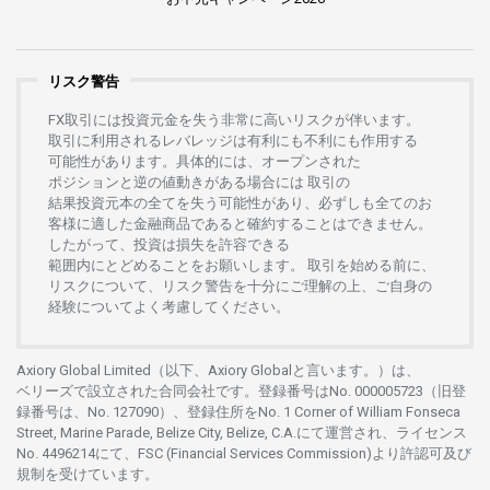
リスク警告
FX
取引には
投資元金を
失う
非常に
高い
リスクが
伴います。
取引に
利用さ
れる
レバレッジは
有利にも
不利にも
作用する
可能性があります。
具体的には、
オープンさ
れた
ポジションと
逆の
値動きがある
場合には
取引の
結果投資元本の
全てを
失う
可能性があり、
必ずしも
全てのお
客様に
適した
金融商品であると
確約することは
できません。
したがって、
投資は
損失を
許容できる
範囲内にとどめることを
お
願いします
。
取引を
始める
前に、
リスクについて、
リスク
警告を
十分に
ご
理解の
上、
ご
自身の
経験について
よく
考慮してください。
Axiory Global Limited（以下、Axiory Globalと言います。）は、
ベリーズで
設立さ
れた
合同会社です。
登録番号は
No. 000005723（旧登
録番号は、No. 127090）、
登録住所を
No. 1 Corner of William Fonseca
Street, Marine Parade, Belize City, Belize, C.A.にて
運営さ
れ、
ライセンス
No. 4496214
にて、FSC (Financial Services Commission)より
許認可及び
規制を
受けています。