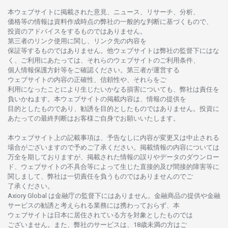
本
ウェブサイトに
掲載さ
れた
意見、ニュース、リサーチ、分析、
価格等の
情報は
資料作成時点の
弊社の
一般的な
判断に
基づくもので、
投資の
アドバイスを
するもの
では
ありません。
第三者の
リンク
使用に
関し、
リンク
先の
内容を
保証等するものではありません。
他
ウェブサイトは
弊社の
監督下にはな
く、
ご
利用に
あたっては、
それらの
ウェブサイトの
ご
利用条件、
個人情報保護方針等を
ご
確認ください。
第三者が
運営する
ウェブサイトの
内容の
正確性、信頼性や、それらをご
利用になったことにより
生じたいかな
る
損害についても、
弊社は
責任を
負いかね
ます。
本
ウェブサイトの
掲載内容は、
情報の
提供を
目的としたもの
であり、
勧誘を
目的としたもの
では
ありません。
投資に
あたっての
最終判断は
お
客様ご
自身でお
願いいたします。
本
ウェブサイト
上の
記載事項は、
予告なしに
内容が
変更又は
中止さ
れる
場合がございますので
予めご
了承ください。
掲載情報の
内容については
万全を
期しておりますが、
掲載さ
れた
情報の
誤りや
データの
ダウンロー
ド、
ウェブサイトの
不具合等に
よって
生じた
直接的及び
間接的障害等に
関し
まして、
弊社は
一切責任を
負うものではありませんのでご
了承ください
。
Axiory Global は
金融庁の
監督下にはありません。
金融商品の
提供や
金融
サービスの
勧誘と
考えられる
業務には
携わっておらず、
本
ウェブサイトは
日本に
居住さ
れて
いる
方を
対象としたもの
では
ございません。
また、
弊社の
サービスは、18
歳未満の
方は
ご