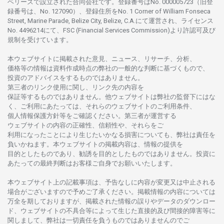
ベリーズで
設立さ
れた
合同会社です。
登録番号は
No. 000005723（旧登
録番号は、No. 127090）、
登録住所を
No. 1 Corner of William Fonseca
Street, Marine Parade, Belize City, Belize, C.A.にて
運営さ
れ、
ライセンス
No. 4496214
にて、FSC (Financial Services Commission)より
許認可及び
規制を
受けています。
本
ウェブサイトに
掲載さ
れた
意見、ニュース、リサーチ、分析、
価格等の
情報は
資料作成時点の
弊社の
一般的な
判断に
基づくもので、
投資の
アドバイスを
するもの
では
ありません。
第三者の
リンク
使用に
関し、
リンク
先の
内容を
保証等するものではありません。
他
ウェブサイトは
弊社の
監督下にはな
く、
ご
利用に
あたっては、
それらの
ウェブサイトの
ご
利用条件、
個人情報保護方針等を
ご
確認ください。
第三者が
運営する
ウェブサイトの
内容の
正確性、信頼性や、それらをご
利用になったことにより
生じたいかな
る
損害についても、
弊社は
責任を
負いかね
ます。
本
ウェブサイトの
掲載内容は、
情報の
提供を
目的としたもの
であり、
勧誘を
目的としたもの
では
ありません。
投資に
あたっての
最終判断は
お
客様ご
自身でお
願いいたします。
本
ウェブサイト
上の
記載事項は、
予告なしに
内容が
変更又は
中止さ
れる
場合がございますので
予めご
了承ください。
掲載情報の
内容については
万全を
期しておりますが、
掲載さ
れた
情報の
誤りや
データの
ダウンロー
ド、
ウェブサイトの
不具合等に
よって
生じた
直接的及び
間接的障害等に
関し
まして、
弊社は
一切責任を
負うものではありませんのでご