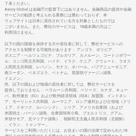
了承ください
。
Axiory Global は
金融庁の
監督下にはありません。
金融商品の
提供や
金融
サービスの
勧誘と
考えられる
業務には
携わっておらず、
本
ウェブサイトは
日本に
居住さ
れて
いる
方を
対象としたもの
では
ございません。
また、
弊社の
サービスは、18
歳未満の
方は
ご
利用頂けません
。
以下の
国の
国籍を
保持する
方や
居住者に
対して、
弊社
サービスへの
アクセスを
制限する
可能性があります
： アンゴラ、ボリビア、
ボスニア
・
ヘルツェゴビナ、ブルガリア、カメルーン、コートジボワー
ル、
コンゴ
民主共和国、ハイチ、イラク、ケニア、クウェート、
ラオス
人民民主共和国、レバノン、モナコ、ネパール、パプアニューギニア、
南
スーダン、ベネズエラ、ベトナム、
英国領
ヴァージン
諸島、
イエメン。
尚、
以下の
国および
地域の
居住者に
対しては、
弊社
サービスを
提供しておりません
：
ベラルーシ
共和国、ベリーズ、カナダ、キュー
バ、
欧州連合
（EU）
および
欧州経済領域
（EEA）加盟国、インドネシ
ア、
モーリシャス
共和国、ルーマニア、
ロシア
連邦および
占領地
（クリ
ミア、ドネツク、ルハンシク）、シリア、
アメリカ
合衆国
（および
米国領土
-
バージン
諸島、合衆国領有小島、プエルトリコ、グアム、
米領
サモア、
北
マリアナ
諸島）、
朝鮮民主主義人民共和国
（北朝鮮）
、イラン 、ミャンマー 。
サービスを
ご
利用いただくには、お
住まいの
国の
法律で
定められた
18