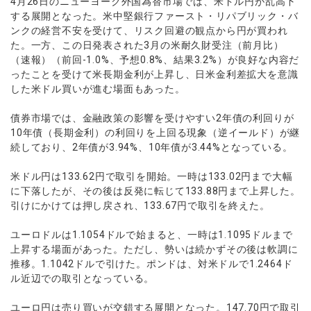
4月26日のニューヨーク外国為替市場では、米ドル円が乱高下
ウォレット口座
お知らせ
企業情報
NEW
AXIORYアプリ
日本時間表示インジケータ
する展開となった。米中堅銀行ファースト・リパブリック・バ
貴金属CFD
取引時間
マーケットニュース
ンクの経営不安を受けて、リスク回避の観点から円が買われ
ストライク インジケータ
会社概要
ソフトコモディティCFD
取引計算シミュレーター
AXIORYポータル
NEW
English
た。一方、この日発表された3月の米耐久財受注（前月比）
コーポレートニュース
MQLシグナル
NEW
役員紹介
バトルCFD
注文執行ポリシー
（速報）（前回-1.0%、予想0.8%、結果3.2%）が良好な内容だ
日本語
口座開設する
キャンペーン
通貨インデックス
ったことを受けて米長期金利が上昇し、日米金利差拡大を意識
お問合せ
経済指標・予測カレンダー
عربى
トレードガイド
した米ドル買いが進む場面もあった。
NEW
よくあるご質問
休眠口座と凍結口座
デモ口座を開設する
Русский
債券市場では、金融政策の影響を受けやすい2年債の利回りが
Español
法人のお客様は
こちら
10年債（長期金利）の利回りを上回る現象（逆イールド）が継
ไทย
続しており、2年債が3.94%、10年債が3.44%となっている。
Tiếng Việt
米ドル円は133.62円で取引を開始。一時は133.02円まで大幅
に下落したが、その後は反発に転じて133.88円まで上昇した。
引けにかけては押し戻され、133.67円で取引を終えた。
ユーロドルは1.1054ドルで始まると、一時は1.1095ドルまで
上昇する場面があった。ただし、勢いは続かずその後は軟調に
推移。1.1042ドルで引けた。ポンドは、対米ドルで1.2464ド
ル近辺での取引となっている。
ユーロ円は売り買いが交錯する展開となった。147.70円で取引