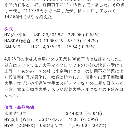
を開始すると、取引時間前半に147.19円まで下落した。その後
は一転して147.83円まで上昇したが、徐々に押し戻されて
147.56円で取引を終えた。
株式
NYダウ平均 USD 33,301.87 -228.95 (-0.68%)
NASDAQ総合 USD 11,854.35 55.19 (+0.47%)
S&P500 USD 4,055.99 -15.64 (-0.38%)
4月26日の米株式市場のダウ工業株30種平均は続落となった。
朝方はソフトウェア大手マイクロソフトの良好な決算を受けて
上昇したものの、その後は米金融セクターの信用不安問題によ
り投資家心理が悪化し、軟調に推移した。個別では電子商取引
大手アマゾンや半導体大手エヌビディアなどの上昇が目立った
一方、電気自動車大手テスラや製薬大手メルクなどの下落が目
立った。
債券・商品先物
米国債10年 3.4485% (+0.048)
NY原油（WTI） USD/バレル 74.30 (-3.59%)
NY金（COMEX） USD/オンス 1,996.00 (-0.42%)