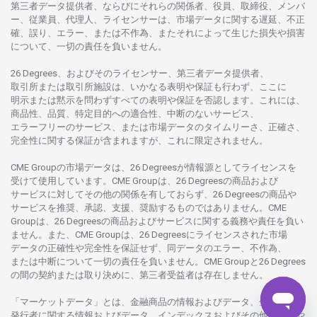
第三者
データ
提供者、ならびにそれらの関係者、役員、取締役、メンバ
ー、従業員、代理人、ライセンサーは、
市場
データに
関する
遅延、不正
確、誤り、エラー、
または
不作為、
またそれに
よって
生じた
損失や
損害
について、
一切の
責任を
負いません。
26 Degrees、
およびその
ライセンサー、
第三者
データ
提供者、
取引所または
取引所施設は、いかな
る
表明や
保証も
行わ
ず、
ここに
明示または
黙示を
問わ
ずすべての
表明や
保証を
否認し
ます。
これには、
商品性、品質、
特定目的への
適合性、
中断のない
サービス、
エラーフリーの
サービス、
または
市場
データの
タイムリーさ、正確さ、
完全性に
関する
保証が
含まれますが、これに
限定さ
れません。
CME Groupの
市場
データは、26 Degreesが
情報源として
ライセンスを
受けて
使用しています。
CME Groupは、26 Degreesの
商品および
サービスに
対してその
他の
関係を
有しておらず、26 Degreesの
商品や
サービスを
推奨、承認、支援、
奨励するものではありません。
CME
Groupは、26 Degreesの
商品および
サービスに
関する
義務や
責任を
負い
ません。また、CME Groupは、26 Degreesに
ライセンスさ
れた
市場
データの
正確性や
完全性を
保証せず、
同
データの
エラー、不作為、
または
中断について
一切の
責任を
負いません。
CME Groupと26 Degrees
の
間の
契約または
取り
決めに、
第三者受益者は
存在し
ません。
「マーケットデータ」とは、
金融商品の
情報および
データ、
金融商品の
発行者に
関する
情報および
データ、
インデックスおよびその
他の
情報や