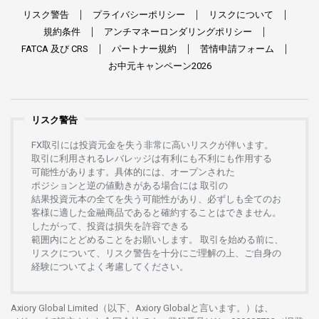
リスク
警告
プライバシーポリシー
リスクについて
規約条件
アンチマネーロンダリングポリシー
FATCA
及び
CRS
パートナー
規約
苦情申請
フォーム
お
中元
キャンペーン
2026
リスク警告
FX
取引には
投資元金を
失う
非常に
高い
リスクが
伴います。
取引に
利用さ
れる
レバレッジは
有利にも
不利にも
作用する
可能性があります。
具体的には、
オープンさ
れた
ポジションと
逆の
値動きがある
場合には
取引の
結果投資元本の
全てを
失う
可能性があり、
必ずしも
全てのお
客様に
適した
金融商品であると
確約することは
できません。
したがって、
投資は
損失を
許容できる
範囲内にとどめることを
お
願いします
。
取引を
始める
前に、
リスクについて、
リスク
警告を
十分に
ご
理解の
上、
ご
自身の
経験について
よく
考慮してください。
Axiory Global Limited（以下、Axiory Globalと言います。）は、