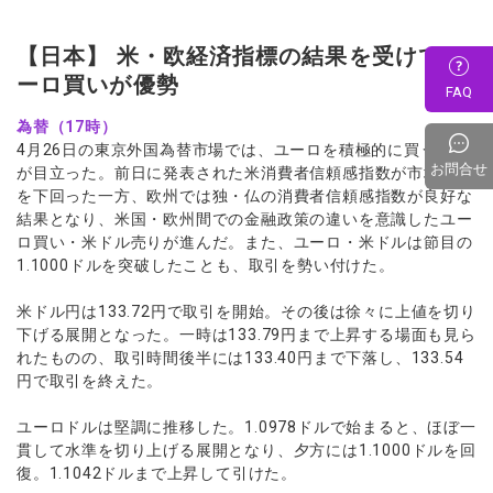
【日本】 米・欧経済指標の結果を受けてユ
ーロ買いが優勢
FAQ
為替（17時）
4月26日の東京外国為替市場では、ユーロを積極的に買う動き
お問合せ
が目立った。前日に発表された米消費者信頼感指数が市場予想
を下回った一方、欧州では独・仏の消費者信頼感指数が良好な
結果となり、米国・欧州間での金融政策の違いを意識したユー
ロ買い・米ドル売りが進んだ。また、ユーロ・米ドルは節目の
1.1000ドルを突破したことも、取引を勢い付けた。
米ドル円は133.72円で取引を開始。その後は徐々に上値を切り
下げる展開となった。一時は133.79円まで上昇する場面も見ら
れたものの、取引時間後半には133.40円まで下落し、133.54
円で取引を終えた。
ユーロドルは堅調に推移した。1.0978ドルで始まると、ほぼ一
貫して水準を切り上げる展開となり、夕方には1.1000ドルを回
復。1.1042ドルまで上昇して引けた。