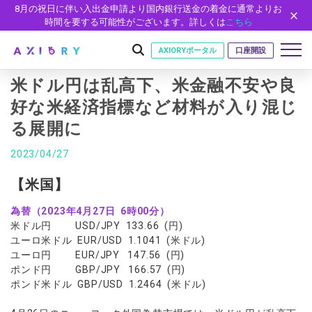
8月の祝日に伴い入出金申請より国内銀行送金の着金に通常よりお
時間を要する可能性がございます。詳しくは
こちら
AXIORYポータル
口座開設
米ドル円は乱高下、米金融不安や良
好な米経済指標など材料が入り混じ
る展開に
はじめに
はじめに
2023/04/27
取引
ライセンス
取引商品
取引条件
【米国】
口座
安全性
FX（通貨ペア）
スプレッド・手数料
口座の種類
口座開設
為替（2023年4月27日 6時00分）
プラットフォーム
米ドル円 USD/JPY 133.66 (円)
現物株式
ゼロカットとロスカット
口座タイプ
口座開設フォーム
プラットフォーム
ツール
パートナー
ユーロ米ドル EUR/USD 1.1041 (米ドル)
ETF
スワップとロールオーバー
ユーロ円 EUR/JPY 147.56 (円)
法人のお客様
必要書類
MT5
MT4/MT5 ヒストリカルデータ
パートナーシップ・プログラム
ニュース
株式CFD
入出金方法
ポンド円 GBP/JPY 166.57 (円)
ゼロ口座
開設方法
NEW
MT4
EA(エキスパートアドバイザー)
ポンド米ドル GBP/USD 1.2464 (米ドル)
株価指数CFD
レバレッジ
NEW
イントロデュース・パートナープログラム（IP）
ニュースリリース
会社概要
デモ口座
cTrader
カスタムインジケーター
エネルギーCFD
約定率
特別・VIPプログラム
NEW