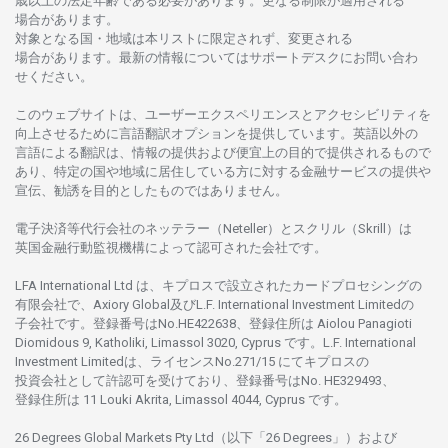
歳以上の
法定年齢である
必要があります。
更な
る
制限が
適用さ
れる
場合があります。
対象となる
国
・
地域は
本
リストに
限定さ
れず、
変更さ
れる
場合があります。
最新の
情報については
サポートデスクに
お
問い
合わ
せくださ
い。
このウェブサイトは、
ユーザーエクスペリエンスと
アクセシビリティを
向上さ
せるために
言語翻訳
オプションを
提供しています。
英語以外の
言語に
よる
翻訳は、
情報の
提供および
便宜上の
目的で
提供さ
れるもの
で
あり、
特定の
国や
地域に
居住している
方に
対する
金融
サービスの
提供や
宣伝、
勧誘を
目的としたもの
では
ありません。
電子決済等代行会社の
ネッテラー
（Neteller）と
スクリル
（Skrill）は
英国金融行動監視機構に
よって
認可さ
れた
会社です。
LFA International Ltd は、
キプロスで
設立さ
れた
カードプロセシングの
有限会社で、Axiory Global
及び
L.F. International Investment Limitedの
子会社です。
登録番号は
No.HE422638、
登録住所は
Aiolou Panagioti
Diomidous 9, Katholiki, Limassol 3020, Cyprus です。L.F. International
Investment Limitedは、
ライセンス
No.271/15 にて
キプロスの
投資会社として
許認可を
受けており、
登録番号は
No. HE329493、
登録住所は
11 Louki Akrita, Limassol 4044, Cyprus です。
26 Degrees Global Markets Pty Ltd（以下「26 Degrees」）
および