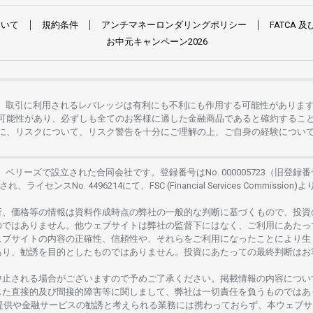
ついて
規約条件
アンチマネーロンダリングポリシー
FATCA
及
お
中元
キャンペーン
2026
。
取引に
利用さ
れる
レバレッジは
有利にも
不利にも
作用する
可能性がありま
可能性があり、
必ずしも
全てのお
客様に
適した
金融商品であると
確約するこ
に、リスクについて、
リスク
警告を
十分に
ご
理解の
上、
ご
自身の
経験につい
は、
ベリーズで
設立さ
れた
合同会社です。
登録番号は
No. 000005723（旧登録番
さ
れ、
ライセンス
No. 4496214
にて、FSC (Financial Services Commission)よ
析、
価格等の
情報は
資料作成時点の
弊社の
一般的な
判断に
基づくもので、
投資
のではありません。
他
ウェブサイトは
弊社の
監督下にはな
く、
ご
利用に
あたっ
ェブサイトの
内容の
正確性、信頼性や、それらをご
利用になったことにより
生
あり、
勧誘を
目的としたもの
では
ありません。
投資に
あたっての
最終判断は
お
中止さ
れる
場合がございますので
予めご
了承ください。
掲載情報の
内容につい
じた
直接的及び
間接的障害等に
関し
まして、
弊社は
一切責任を
負うものではあ
提供や
金融
サービスの
勧誘と
考えられる
業務には
携わっておらず、
本
ウェブサ