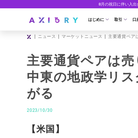
8月の祝日に伴い入
はじめに
取引
口
|
|
|
ニュース
マーケットニュース
主要通貨ペア
取引商品
はじめに
ライセンス
FX（通貨ペ
口
主要通貨ペアは売
安全性
現物株式
法
中東の地政学リス
ETF
ゼ
がる
株式CFD
デ
株価指数CF
ウ
2023/10/30
エネルギーC
【米国】
貴金属CFD