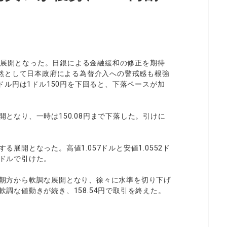
る展開となった。日銀による金融緩和の修正を期待
然として日本政府による為替介入への警戒感も根強
ル円は1ドル150円を下回ると、下落ペースが加
開となり、一時は150.08円まで下落した。引けに
る展開となった。高値1.057ドルと安値1.0552ド
9ドルで引けた。
様に朝方から軟調な展開となり、徐々に水準を切り下げ
軟調な値動きが続き、158.54円で取引を終えた。