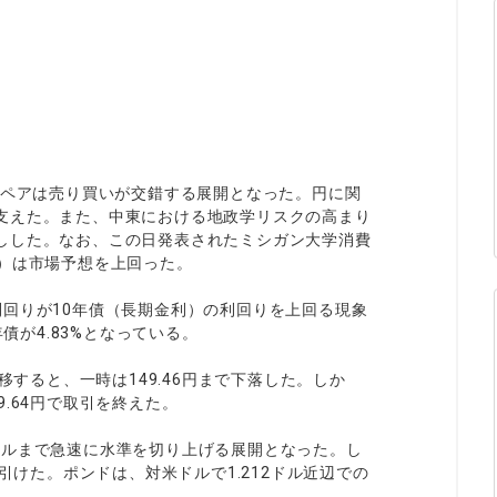
ィティCFD
NEW
取引計算シミュレーター
注文執行ポリシー
経済指標・予測カレンダー
休眠口座と凍結口座
貨ペアは売り買いが交錯する展開となった。円に関
支えた。また、中東における地政学リスクの高まり
しした。なお、この日発表されたミシガン大学消費
.8）は市場予想を上回った。
回りが10年債（長期金利）の利回りを上回る現象
債が4.83%となっている。
移すると、一時は149.46円まで下落した。しか
.64円で取引を終えた。
97ドルまで急速に水準を切り上げる展開となった。し
引けた。ポンドは、対米ドルで1.212ドル近辺での