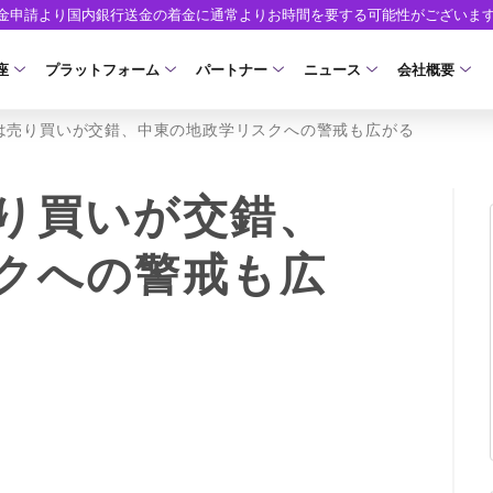
出金申請より国内銀行送金の着金に通常よりお時間を要する可能性がございま
座
プラットフォーム
パートナー
ニュース
会社概要
は売り買いが交錯、中東の地政学リスクへの警戒も広がる
口座の種類
プラットフォーム
パートナーシップ・プログラム
取引条件
口座開設
ツール
ニュースリリース
企業情報
ア）
座タイプ
MT5
イントロデュース・パートナープログラム（I
スプレッド・手数料
口座開設フォーム
MT4/MT5 ヒストリカルデータ
お知らせ
会社概要
り買いが交錯、
人のお客様
MT4
特別・VIPプログラム
ゼロカットとロスカット
必要書類
EA(エキスパートアドバイザー)
マーケットニュース
役員紹介
NEW
クへの警戒も広
ロ口座
cTrader
スワップとロールオーバー
開設方法
カスタムインジケーター
コーポレートニュース
お問合せ
NEW
AXIORYアプリ
入出金方法
日本時間表示インジケータ
キャンペーン
よくあるご質
モ口座
D
レバレッジ
ストライク インジケータ
トレードガイド
ォレット口座
NEW
NEW
NEW
AXIORYポータル
FD
MQLシグナル
約定率
NEW
取引時間
通貨インデックス