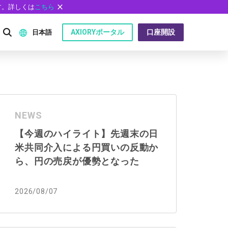
す。詳しくは
こちら
AXIORYポータル
口座開設
日本語
English
P）
日本語
NEWS
عربى
【今週のハイライト】先週末の日
Русский
米共同介入による円買いの反動か
問
Español
ら、円の売戻が優勢となった
ไทย
2026/08/07
Tiếng Việt