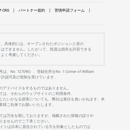
び
CRS
パートナー
規約
苦情申請
フォーム
す。
具体的には、
オープンさ
れた
ポジションと
逆の
とは
できません。したがって、
投資は
損失を
許容できる
て
よく
考慮してください。
号は、No. 127090）、
登録住所を
No. 1 Corner of William
り
許認可及び
規制を
受けています。
の
アドバイスを
するもの
では
ありません。
ては、
それらの
ウェブサイトの
ご
利用条件、
じたいかな
る
損害についても、
弊社は
責任を
負いかね
ます。
本
客様ご
自身でお
願いいたします。
ては
万全を
期しておりますが、
掲載さ
れた
情報の
誤りや
りませんのでご
了承ください
。
イトは
日本に
居住さ
れて
いる
方を
対象としたもの
では