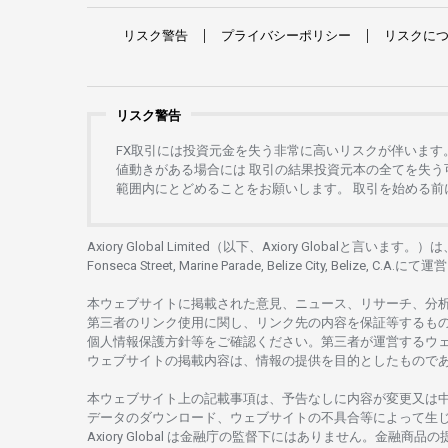
リスク
警告
プライバシーポリシー
リスクに
リスク警告
FX
取引には
投資元金を
失う
非常に
高い
リスクが
伴います
値動きがある
場合には
取引の
結果投資元本の
全てを
失う
範囲内にとどめることを
お
願いします
。
取引を
始める
前
Axiory Global Limited（以下、Axiory Globalと言います。）
Fonseca Street, Marine Parade, Belize City, Belize, C.A.にて
運営
本
ウェブサイトに
掲載さ
れた
意見、ニュース、リサーチ、分
第三者の
リンク
使用に
関し、
リンク
先の
内容を
保証等するも
個人情報保護方針等を
ご
確認ください。
第三者が
運営する
ウ
ウェブサイトの
掲載内容は、
情報の
提供を
目的としたもの
で
本
ウェブサイト
上の
記載事項は、
予告なしに
内容が
変更又は
データの
ダウンロード、
ウェブサイトの
不具合等に
よって
生
Axiory Global は
金融庁の
監督下にはありません。
金融商品の