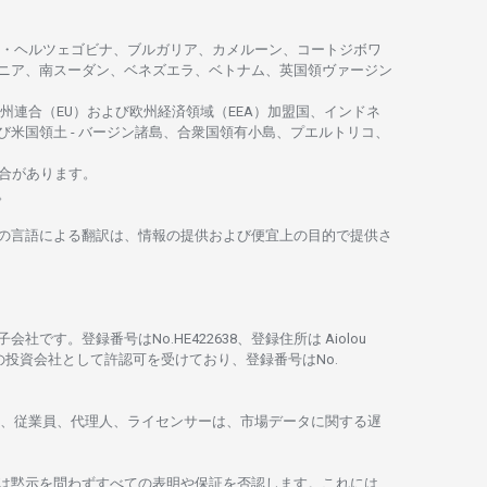
・
ヘルツェゴビナ、ブルガリア、カメルーン、コートジボワ
ニア、
南
スーダン、ベネズエラ、ベトナム、
英国領
ヴァージン
州連合
（EU）
および
欧州経済領域
（EEA）加盟国、インドネ
び
米国領土
-
バージン
諸島、合衆国領有小島、プエルトリコ、
合があります。
。
の
言語に
よる
翻訳は、
情報の
提供および
便宜上の
目的で
提供さ
子会社です。
登録番号は
No.HE422638、
登録住所は
Aiolou
の
投資会社として
許認可を
受けており、
登録番号は
No.
、従業員、代理人、ライセンサーは、
市場
データに
関する
遅
は
黙示を
問わ
ずすべての
表明や
保証を
否認し
ます。
これには、