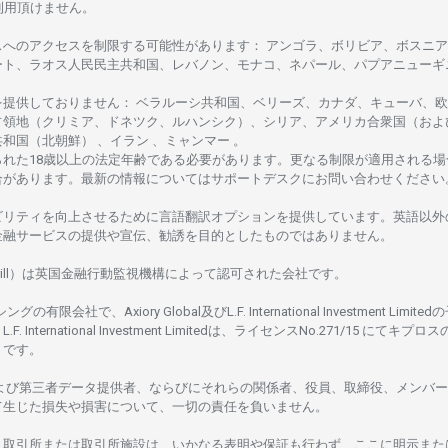
利用頂けません
。
スへの
アクセスを
制限する
可能性があります
： アンゴラ、ボリビア、
ボスニア
ート、
ラオス
人民民主共和国、レバノン、モナコ、ネパール、パプアニューギ
を
提供しておりません
：
ベラルーシ
共和国、ベリーズ、カナダ、キューバ、
欧
占領地
（クリミア、ドネツク、ルハンシク）、シリア、
アメリカ
合衆国
（およ
共和国
（北朝鮮） 、イラン 、ミャンマー 。
られた
18
歳以上の
法定年齢である
必要があります。
更な
る
制限が
適用さ
れる
場
合があります。
最新の
情報については
サポートデスクに
お
問い
合わ
せくださ
い
ビリティを
向上さ
せるために
言語翻訳
オプションを
提供しています。
英語以外
金融
サービスの
提供や
宣伝、
勧誘を
目的としたもの
では
ありません。
ill）は
英国金融行動監視機構に
よって
認可さ
れた
会社です。
シングの
有限会社で、Axiory Global
及び
L.F. International Investment Limitedの
L.F. International Investment Limitedは、
ライセンス
No.271/15 にて
キプロス
rus です。
よび
第三者
データ
提供者、ならびにそれらの関係者、役員、取締役、メンバー
て
生じた
損失や
損害について、
一切の
責任を
負いません。
、
取引所または
取引所施設は、いかな
る
表明や
保証も
行わ
ず、
ここに
明示また