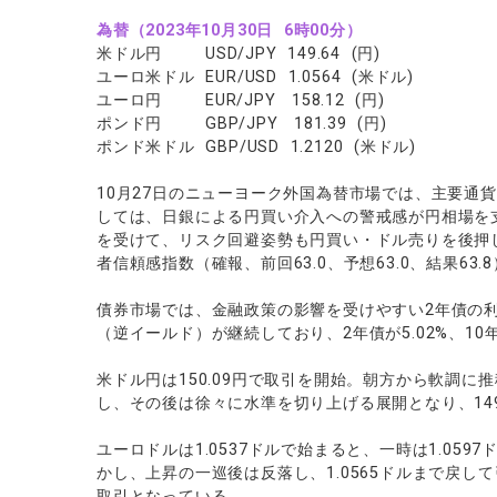
ソフトコモデ
為替（2023年10月30日 6時00分）
バトルCFD
米ドル円 USD/JPY 149.64 (円)
ユーロ米ドル EUR/USD 1.0564 (米ドル)
ユーロ円 EUR/JPY 158.12 (円)
ポンド円 GBP/JPY 181.39 (円)
ポンド米ドル GBP/USD 1.2120 (米ドル)
10月27日のニューヨーク外国為替市場では、主要通
しては、日銀による円買い介入への警戒感が円相場を
を受けて、リスク回避姿勢も円買い・ドル売りを後押
者信頼感指数（確報、前回63.0、予想63.0、結果63
債券市場では、金融政策の影響を受けやすい2年債の利
（逆イールド）が継続しており、2年債が5.02%、10年
米ドル円は150.09円で取引を開始。朝方から軟調に推
し、その後は徐々に水準を切り上げる展開となり、149
ユーロドルは1.0537ドルで始まると、一時は1.05
かし、上昇の一巡後は反落し、1.0565ドルまで戻して
取引となっている。