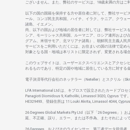
ございません。
また、
弊社の
サービスは、18
歳未満の
方は
ご
以下の
国の
国籍を
保持する
方や
居住者に
対して、
弊社
サービ
ール、
コンゴ
民主共和国、ハイチ、イラク、ケニア、クウェ
諸島、
イエメン。
尚、
以下の
国および
地域の
居住者に
対しては、
弊社
サービス
シア、
モーリシャス
共和国、ルーマニア、
ロシア
連邦および
グアム、
米領
サモア、
北
マリアナ
諸島）、
朝鮮民主主義人民
サービスを
ご
利用いただくには、お
住まいの
国の
法律で
定め
対象となる
国
・
地域は
本
リストに
限定さ
れず、
変更さ
れる
場
このウェブサイトは、
ユーザーエクスペリエンスと
アクセシ
れるもの
であり、
特定の
国や
地域に
居住している
方に
対する
電子決済等代行会社の
ネッテラー
（Neteller）と
スクリル
（Skr
LFA International Ltd は、
キプロスで
設立さ
れた
カードプロセ
Panagioti Diomidous 9, Katholiki, Limassol 3020, Cyprus です。
HE329493、
登録住所は
11 Louki Akrita, Limassol 4044, Cyp
26 Degrees Global Markets Pty Ltd（以下「26 Degrees」）
お
延、不正確、誤り、エラー、
または
不作為、
またそれに
よっ
26 Degrees、
およびその
ライセンサー、
第三者
データ
提供者