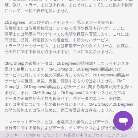
確、誤り、エラー、
または
不作為、
またそれに
よって
生じた
損失や
損害
について、
一切の
責任を
負いません。
26 Degrees、
およびその
ライセンサー、
第三者
データ
提供者、
取引所または
取引所施設は、いかな
る
表明や
保証も
行わ
ず、
ここに
明示または
黙示を
問わ
ずすべての
表明や
保証を
否認し
ます。
これには、
商品性、品質、
特定目的への
適合性、
中断のない
サービス、
エラーフリーの
サービス、
または
市場
データの
タイムリーさ、正確さ、
完全性に
関する
保証が
含まれますが、これに
限定さ
れません。
CME Groupの
市場
データは、26 Degreesが
情報源として
ライセンスを
受けて
使用しています。
CME Groupは、26 Degreesの
商品および
サービスに
対してその
他の
関係を
有しておらず、26 Degreesの
商品や
サービスを
推奨、承認、支援、
奨励するものではありません。
CME
Groupは、26 Degreesの
商品および
サービスに
関する
義務や
責任を
負い
ません。また、CME Groupは、26 Degreesに
ライセンスさ
れた
市場
データの
正確性や
完全性を
保証せず、
同
データの
エラー、不作為、
または
中断について
一切の
責任を
負いません。
CME Groupと26 Degrees
の
間の
契約または
取り
決めに、
第三者受益者は
存在し
ません。
「マーケットデータ」とは、
金融商品の
情報および
データ、
金融商品の
発行者に
関する
情報および
データ、
インデックスおよびその
他の
情報や
データを
指し、26 Degreesまたは26 Degrees
グループ
会社が
提供する
クッキー（Cookie）について： お客様が本ウェブサイトにアクセス