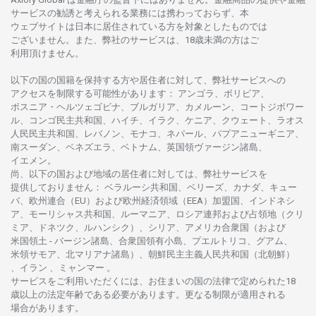
サービスの
勧誘と
考えられる
業務には
携わっておらず、
本
ウェブサイトは
日本に
居住さ
れて
いる
方を
対象としたもの
では
ございません。
また、
弊社の
サービスは、18
歳未満の
方は
ご
利用頂けません
。
以下の
国の
国籍を
保持する
方や
居住者に
対して、
弊社
サービスへの
アクセスを
制限する
可能性があります
： アンゴラ、ボリビア、
ボスニア
・
ヘルツェゴビナ、ブルガリア、カメルーン、コートジボワー
ル、
コンゴ
民主共和国、ハイチ、イラク、ケニア、クウェート、
ラオス
人民民主共和国、レバノン、モナコ、ネパール、パプアニューギニア、
南
スーダン、ベネズエラ、ベトナム、
英国領
ヴァージン
諸島、
イエメン。
尚、
以下の
国および
地域の
居住者に
対しては、
弊社
サービスを
提供しておりません
：
ベラルーシ
共和国、ベリーズ、カナダ、キュー
バ、
欧州連合
（EU）
および
欧州経済領域
（EEA）加盟国、インドネシ
ア、
モーリシャス
共和国、ルーマニア、
ロシア
連邦および
占領地
（クリ
ミア、ドネツク、ルハンシク）、シリア、
アメリカ
合衆国
（および
米国領土
-
バージン
諸島、合衆国領有小島、プエルトリコ、グアム、
米領
サモア、
北
マリアナ
諸島）、
朝鮮民主主義人民共和国
（北朝鮮）
、イラン 、ミャンマー 。
サービスを
ご
利用いただくには、お
住まいの
国の
法律で
定められた
18
歳以上の
法定年齢である
必要があります。
更な
る
制限が
適用さ
れる
場合があります。