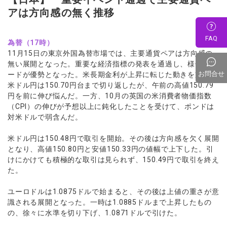
アは方向感の無く推移
FAQ
為替（17時）
11月15日の東京外国為替市場では、主要通貨ペアは方向感の
無い展開となった。重要な経済指標の発表を通過し、様子見ム
お問合せ
ードが優勢となった。米長期金利が上昇に転じた動きを支えに
米ドル円は150.70円台まで切り返したが、午前の高値150.79
円を前に伸び悩んだ。一方、10月の英国の米消費者物価指数
（CPI）の伸びが予想以上に鈍化したことを受けて、ポンドは
対米ドルで弱含んだ。
米ドル円は150.48円で取引を開始。その後は方向感を欠く展開
となり、高値150.80円と安値150.33円の値幅で上下した。引
けにかけても積極的な取引は見られず、150.49円で取引を終え
た。
ユーロドルは1.0875ドルで始まると、その後は上値の重さが意
識される展開となった。一時は1.0885ドルまで上昇したもの
の、徐々に水準を切り下げ、1.0871ドルで引けた。