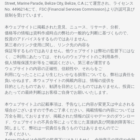
Street, Marine Parade, Belize City, Belize, C.A.にて
運営さ
れ、
ライセンス
No. 4496214
にて、FSC (Financial Services Commission)より
許認可及び
規制を
受けています。
本
ウェブサイトに
掲載さ
れた
意見、ニュース、リサーチ、分析、
価格等の
情報は
資料作成時点の
弊社の
一般的な
判断に
基づくもので、
投資の
アドバイスを
するもの
では
ありません。
第三者の
リンク
使用に
関し、
リンク
先の
内容を
保証等するものではありません。
他
ウェブサイトは
弊社の
監督下にはな
く、
ご
利用に
あたっては、
それらの
ウェブサイトの
ご
利用条件、
個人情報保護方針等を
ご
確認ください。
第三者が
運営する
ウェブサイトの
内容の
正確性、信頼性や、それらをご
利用になったことにより
生じたいかな
る
損害についても、
弊社は
責任を
負いかね
ます。
本
ウェブサイトの
掲載内容は、
情報の
提供を
目的としたもの
であり、
勧誘を
目的としたもの
では
ありません。
投資に
あたっての
最終判断は
お
客様ご
自身でお
願いいたします。
本
ウェブサイト
上の
記載事項は、
予告なしに
内容が
変更又は
中止さ
れる
場合がございますので
予めご
了承ください。
掲載情報の
内容については
万全を
期しておりますが、
掲載さ
れた
情報の
誤りや
データの
ダウンロー
ド、
ウェブサイトの
不具合等に
よって
生じた
直接的及び
間接的障害等に
関し
まして、
弊社は
一切責任を
負うものではありませんのでご
了承ください
。
Axiory Global は
金融庁の
監督下にはありません。
金融商品の
提供や
金融