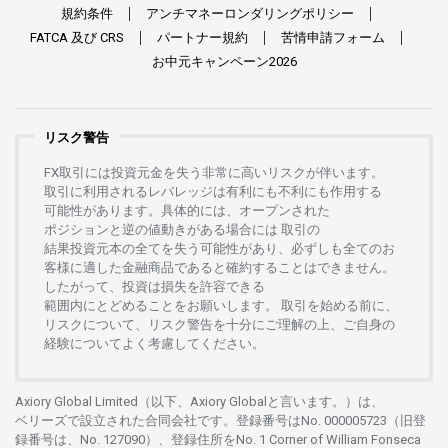
規約条件
アンチマネーロンダリングポリシー
FATCA
及び
CRS
パートナー
規約
苦情申請
フォーム
お
中元
キャンペーン
2026
リスク警告
FX
取引には
投資元金を
失う
非常に
高い
リスクが
伴います。
取引に
利用さ
れる
レバレッジは
有利にも
不利にも
作用する
可能性があります。
具体的には、
オープンさ
れた
ポジションと
逆の
値動きがある
場合には
取引の
結果投資元本の
全てを
失う
可能性があり、
必ずしも
全てのお
客様に
適した
金融商品であると
確約することは
できません。
したがって、
投資は
損失を
許容できる
範囲内にとどめることを
お
願いします
。
取引を
始める
前に、
リスクについて、
リスク
警告を
十分に
ご
理解の
上、
ご
自身の
経験について
よく
考慮してください。
Axiory Global Limited（以下、Axiory Globalと言います。）は、
ベリーズで
設立さ
れた
合同会社です。
登録番号は
No. 000005723（旧登
録番号は、No. 127090）、
登録住所を
No. 1 Corner of William Fonseca