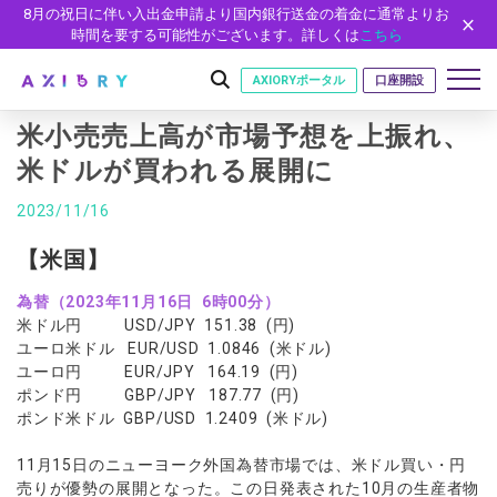
8月の祝日に伴い入出金申請より国内銀行送金の着金に通常よりお
時間を要する可能性がございます。詳しくは
こちら
AXIORYポータル
口座開設
米小売売上高が市場予想を上振れ、
米ドルが買われる展開に
はじめに
2023/11/16
はじめに
取引
【米国】
ライセンス
取引商品
取引条件
口座
為替（2023年11月16日 6時00分）
安全性
米ドル円 USD/JPY 151.38 (円)
FX（通貨ペア）
スプレッド・手数料
口座の種類
口座開設
プラットフォーム
ユーロ米ドル EUR/USD 1.0846 (米ドル)
現物株式
ゼロカットとロスカット
ユーロ円 EUR/JPY 164.19 (円)
口座タイプ
口座開設フォーム
プラットフォーム
ツール
パートナー
ポンド円 GBP/JPY 187.77 (円)
ETF
スワップとロールオーバー
法人のお客様
必要書類
ポンド米ドル GBP/USD 1.2409 (米ドル)
MT5
MT4/MT5 ヒストリカルデータ
パートナーシップ・プログラム
ニュース
株式CFD
入出金方法
ゼロ口座
開設方法
NEW
MT4
EA(エキスパートアドバイザー)
株価指数CFD
レバレッジ
NEW
イントロデュース・パートナープログラム（IP）
ニュースリリース
11月15日のニューヨーク外国為替市場では、米ドル買い・円
会社概要
デモ口座
cTrader
カスタムインジケーター
売りが優勢の展開となった。この日発表された10月の生産者物
エネルギーCFD
約定率
特別・VIPプログラム
NEW