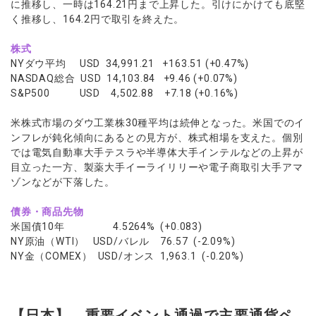
に推移し、一時は164.21円まで上昇した。引けにかけても底堅
く推移し、164.2円で取引を終えた。
株式
NYダウ平均 USD 34,991.21 +163.51 (+0.47%)
NASDAQ総合 USD 14,103.84 +9.46 (+0.07%)
S&P500 USD 4,502.88 +7.18 (+0.16%)
米株式市場のダウ工業株30種平均は続伸となった。米国でのイ
ンフレが鈍化傾向にあるとの見方が、株式相場を支えた。個別
では電気自動車大手テスラや半導体大手インテルなどの上昇が
目立った一方、製薬大手イーライリリーや電子商取引大手アマ
ゾンなどが下落した。
債券・商品先物
米国債10年 4.5264% (+0.083)
NY原油（WTI） USD/バレル 76.57 (-2.09%)
NY金（COMEX） USD/オンス 1,963.1 (-0.20%)
【日本】 重要イベント通過で主要通貨ペ