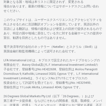
対象となる
国
・
地域は
本
リストに
限定さ
れず、
変更さ
れる
場合があります。
最新の
情報については
サポートデスクに
お
問い
合わ
せくださ
い。
このウェブサイトは、
ユーザーエクスペリエンスと
アクセシビリティを
向上さ
せるために
言語翻訳
オプションを
提供しています。
英語以外の
言語に
よる
翻訳は、
情報の
提供および
便宜上の
目的で
提供さ
れるもの
で
あり、
特定の
国や
地域に
居住している
方に
対する
金融
サービスの
提供や
宣伝、
勧誘を
目的としたもの
では
ありません。
電子決済等代行会社の
ネッテラー
（Neteller）と
スクリル
（Skrill）は
英国金融行動監視機構に
よって
認可さ
れた
会社です。
LFA International Ltd は、
キプロスで
設立さ
れた
カードプロセシングの
有限会社で、Axiory Global
及び
L.F. International Investment Limitedの
子会社です。
登録番号は
No.HE422638、
登録住所は
Aiolou Panagioti
Diomidous 9, Katholiki, Limassol 3020, Cyprus です。L.F. International
Investment Limitedは、
ライセンス
No.271/15 にて
キプロスの
投資会社として
許認可を
受けており、
登録番号は
No. HE329493、
登録住所は
11 Louki Akrita, Limassol 4044, Cyprus です。
26 Degrees Global Markets Pty Ltd（以下「26 Degrees」）
および
第三者
データ
提供者、ならびにそれらの関係者、役員、取締役、メンバ
ー、従業員、代理人、ライセンサーは、
市場
データに
関する
遅延、不正