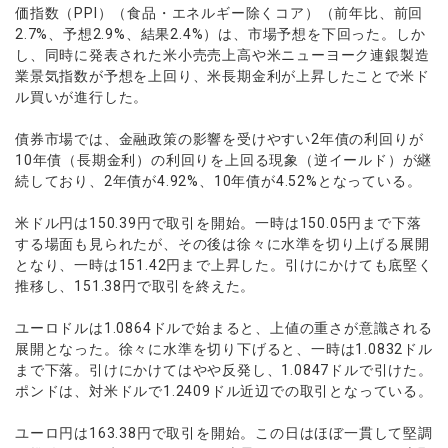
ウォレット口座
お知らせ
企業情報
NEW
価指数（PPI）（食品・エネルギー除くコア）（前年比、前回
AXIORYアプリ
日本時間表示インジケータ
貴金属CFD
取引時間
2.7%、予想2.9%、結果2.4%）は、市場予想を下回った。しか
マーケットニュース
ストライク インジケータ
会社概要
ソフトコモディティCFD
し、同時に発表された米小売売上高や米ニューヨーク連銀製造
取引計算シミュレーター
AXIORYポータル
NEW
English
コーポレートニュース
MQLシグナル
業景気指数が予想を上回り、米長期金利が上昇したことで米ド
NEW
役員紹介
バトルCFD
注文執行ポリシー
日本語
口座開設する
ル買いが進行した。
キャンペーン
通貨インデックス
お問合せ
経済指標・予測カレンダー
عربى
トレードガイド
NEW
よくあるご質問
債券市場では、金融政策の影響を受けやすい2年債の利回りが
休眠口座と凍結口座
デモ口座を開設する
Русский
10年債（長期金利）の利回りを上回る現象（逆イールド）が継
Español
続しており、2年債が4.92%、10年債が4.52%となっている。
法人のお客様は
こちら
ไทย
米ドル円は150.39円で取引を開始。一時は150.05円まで下落
Tiếng Việt
する場面も見られたが、その後は徐々に水準を切り上げる展開
となり、一時は151.42円まで上昇した。引けにかけても底堅く
推移し、151.38円で取引を終えた。
ユーロドルは1.0864ドルで始まると、上値の重さが意識される
展開となった。徐々に水準を切り下げると、一時は1.0832ドル
まで下落。引けにかけてはやや反発し、1.0847ドルで引けた。
ポンドは、対米ドルで1.2409ドル近辺での取引となっている。
ユーロ円は163.38円で取引を開始。この日はほぼ一貫して堅調