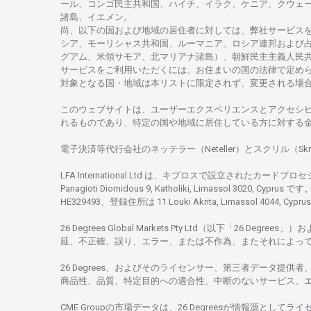
ール、
コンゴ
民主共和国、ハイチ、イラク、ケニア、クウェ
諸島、
イエメン。
尚、
以下の
国および
地域の
居住者に
対しては、
弊社
サービス
シア、
モーリシャス
共和国、ルーマニア、
ロシア
連邦および
グアム、
米領
サモア、
北
マリアナ
諸島）、
朝鮮民主主義人民
サービスを
ご
利用いただくには、お
住まいの
国の
法律で
定め
対象となる
国
・
地域は
本
リストに
限定さ
れず、
変更さ
れる
場
このウェブサイトは、
ユーザーエクスペリエンスと
アクセシ
れるもの
であり、
特定の
国や
地域に
居住している
方に
対する
電子決済等代行会社の
ネッテラー
（Neteller）と
スクリル
（Skr
LFA International Ltd は、
キプロスで
設立さ
れた
カードプロセ
Panagioti Diomidous 9, Katholiki, Limassol 3020, Cyprus です。
HE329493、
登録住所は
11 Louki Akrita, Limassol 4044, Cyp
26 Degrees Global Markets Pty Ltd（以下「26 Degrees」）
お
延、不正確、誤り、エラー、
または
不作為、
またそれに
よっ
26 Degrees、
およびその
ライセンサー、
第三者
データ
提供者
商品性、品質、
特定目的への
適合性、
中断のない
サービス、
CME Groupの
市場
データは、26 Degreesが
情報源として
ライ