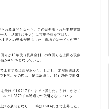
ィティCFD
NEW
取引計算シミュレーター
注文執行ポリシー
経済指標・予測カレンダー
売られる展開となった。この日発表された非農業部
休眠口座と凍結口座
90千人、結果150千人）は市場予想を下回り、
期化するとの懸念が後退した。市場では米ドルが売ら
回りが10年債（長期金利）の利回りを上回る現象
債が4.51%となっている。
6円まで上昇する場面があった。しかし、米雇用統計の
で下落。その後は小幅に反発し、149.36円で取引
を受けて1.0747ドルまで上昇した。引けにかけて
ドルで1.2379ドル近辺での取引となっている。
上げる展開となり、一時は160.4円まで上昇した。