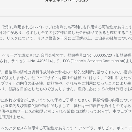
お
中元
キャンペーン
2026
。
取引に
利用さ
れる
レバレッジは
有利にも
不利にも
作用する
可能性がありま
可能性があり、
必ずしも
全てのお
客様に
適した
金融商品であると
確約するこ
に、リスクについて、
リスク
警告を
十分に
ご
理解の
上、
ご
自身の
経験につい
は、
ベリーズで
設立さ
れた
合同会社です。
登録番号は
No. 000005723（旧登録番
さ
れ、
ライセンス
No. 4496214
にて、FSC (Financial Services Commission)よ
析、
価格等の
情報は
資料作成時点の
弊社の
一般的な
判断に
基づくもので、
投資
のではありません。
他
ウェブサイトは
弊社の
監督下にはな
く、
ご
利用に
あたっ
ェブサイトの
内容の
正確性、信頼性や、それらをご
利用になったことにより
生
あり、
勧誘を
目的としたもの
では
ありません。
投資に
あたっての
最終判断は
お
中止さ
れる
場合がございますので
予めご
了承ください。
掲載情報の
内容につい
じた
直接的及び
間接的障害等に
関し
まして、
弊社は
一切責任を
負うものではあ
提供や
金融
サービスの
勧誘と
考えられる
業務には
携わっておらず、
本
ウェブサ
利用頂けません
。
スへの
アクセスを
制限する
可能性があります
： アンゴラ、ボリビア、
ボスニア