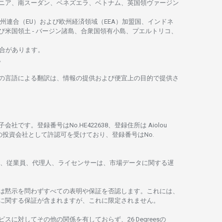
ニア、
南
スーダン、ベネズエラ、ベトナム、
英国領
ヴァージン
州連合
（EU）
および
欧州経済領域
（EEA）加盟国、インドネ
び
米国領土
-
バージン
諸島、合衆国領有小島、プエルトリコ、
合があります。
。
の
言語に
よる
翻訳は、
情報の
提供および
便宜上の
目的で
提供さ
子会社です。
登録番号は
No.HE422638、
登録住所は
Aiolou
の
投資会社として
許認可を
受けており、
登録番号は
No.
、従業員、代理人、ライセンサーは、
市場
データに
関する
遅
は
黙示を
問わ
ずすべての
表明や
保証を
否認し
ます。
これには、
に
関する
保証が
含まれますが、これに
限定さ
れません。
ビスに
対してその
他の
関係を
有しておらず、26 Degreesの