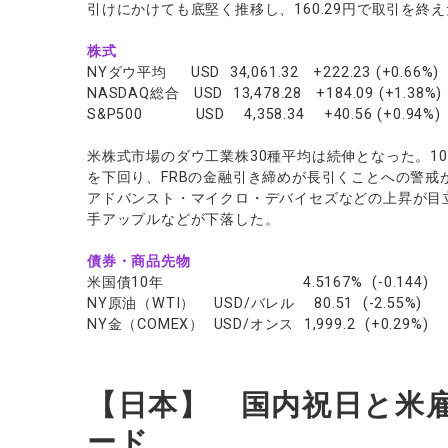
引けにかけても底堅く推移し、160.29円で取引を終
株式
NYダウ平均 USD 34,061.32 +222.23 (+0.66%)
NASDAQ総合 USD 13,478.28 +184.09 (+1.38%)
S&P500 USD 4,358.34 +40.56 (+0.94%)
米株式市場のダウ工業株30種平均は続伸となった。1
を下回り、FRBの金融引き締めが長引くことへの警
アドバンスト・マイクロ・デバイセズなどの上昇が目
手アップルなどが下落した。
債券・商品先物
米国債10年 4.5167% (-0.144)
NY原油（WTI） USD/バレル 80.51 (-2.55%)
NY金（COMEX） USD/オンス 1,999.2 (+0.29%)
【日本】 国内祝日と米
ード