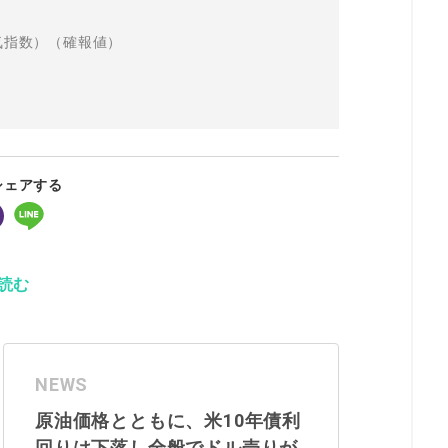
景気指数）（確報値）
）
シェアする
読む
NEWS
原油価格とともに、米10年債利
回りは下落し全般でドル売りが