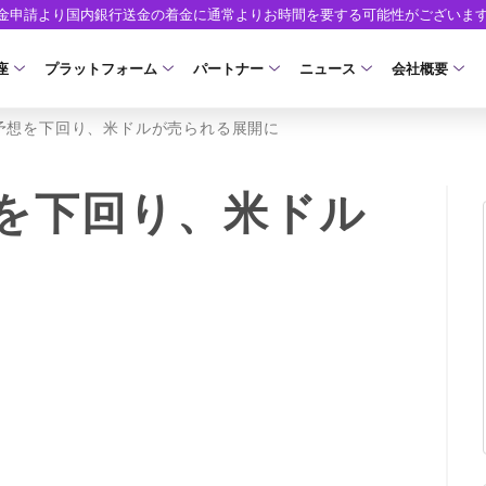
出金申請より国内銀行送金の着金に通常よりお時間を要する可能性がございま
座
プラットフォーム
パートナー
ニュース
会社概要
予想を下回り、米ドルが売られる展開に
口座の種類
プラットフォーム
パートナーシップ・プログラム
取引条件
口座開設
ツール
ニュースリリース
企業情報
ア）
座タイプ
MT5
イントロデュース・パートナープログラム（I
スプレッド・手数料
口座開設フォーム
MT4/MT5 ヒストリカルデータ
お知らせ
会社概要
を下回り、米ドル
人のお客様
MT4
特別・VIPプログラム
ゼロカットとロスカット
必要書類
EA(エキスパートアドバイザー)
マーケットニュース
役員紹介
NEW
ロ口座
cTrader
スワップとロールオーバー
開設方法
カスタムインジケーター
コーポレートニュース
お問合せ
NEW
AXIORYアプリ
入出金方法
日本時間表示インジケータ
キャンペーン
よくあるご質
モ口座
D
レバレッジ
ストライク インジケータ
トレードガイド
ォレット口座
NEW
NEW
NEW
AXIORYポータル
FD
MQLシグナル
約定率
NEW
取引時間
通貨インデックス