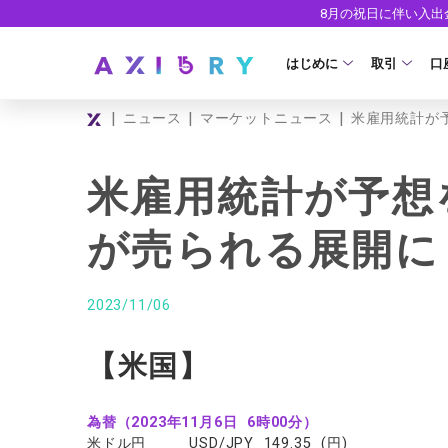
8月の祝日に伴い入
はじめに
取引
口
|
|
|
ニュース
マーケットニュース
米雇用統計が
取引商品
はじめに
ライセンス
FX（通貨ペ
口
米雇用統計が予想
安全性
現物株式
法
が売られる展開に
ETF
ゼ
株式CFD
デ
2023/11/06
株価指数CF
ウ
【米国】
エネルギーC
貴金属CFD
為替（2023年11月6日 6時00分）
米ドル円 USD/JPY 149.35 (円)