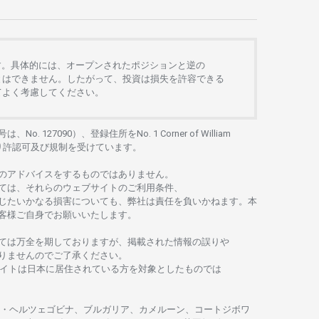
す。
具体的には、
オープンさ
れた
ポジションと
逆の
とは
できません。したがって、
投資は
損失を
許容できる
て
よく
考慮してください。
号は、No. 127090）、
登録住所を
No. 1 Corner of William
り
許認可及び
規制を
受けています。
の
アドバイスを
するもの
では
ありません。
ては、
それらの
ウェブサイトの
ご
利用条件、
じたいかな
る
損害についても、
弊社は
責任を
負いかね
ます。
本
客様ご
自身でお
願いいたします。
ては
万全を
期しておりますが、
掲載さ
れた
情報の
誤りや
りませんのでご
了承ください
。
イトは
日本に
居住さ
れて
いる
方を
対象としたもの
では
・
ヘルツェゴビナ、ブルガリア、カメルーン、コートジボワ