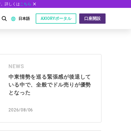
す。詳しくは
こちら
AXIORYポータル
口座開設
日本語
English
P）
日本語
NEWS
عربى
中東情勢を巡る緊張感が後退して
Русский
いる中で、全般でドル売りが優勢
問
Español
となった
ไทย
2026/08/06
Tiếng Việt