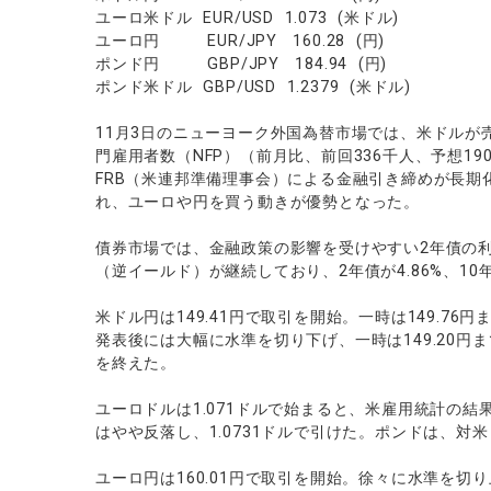
ソフトコモデ
ユーロ米ドル EUR/USD 1.073 (米ドル)
ユーロ円 EUR/JPY 160.28 (円)
バトルCFD
ポンド円 GBP/JPY 184.94 (円)
ポンド米ドル GBP/USD 1.2379 (米ドル)
11月3日のニューヨーク外国為替市場では、米ドルが
門雇用者数（NFP）（前月比、前回336千人、予想1
FRB（米連邦準備理事会）による金融引き締めが長
れ、ユーロや円を買う動きが優勢となった。
債券市場では、金融政策の影響を受けやすい2年債の利
（逆イールド）が継続しており、2年債が4.86%、10年
米ドル円は149.41円で取引を開始。一時は149.7
発表後には大幅に水準を切り下げ、一時は149.20円ま
を終えた。
ユーロドルは1.071ドルで始まると、米雇用統計の結果
はやや反落し、1.0731ドルで引けた。ポンドは、対米
ユーロ円は160.01円で取引を開始。徐々に水準を切り