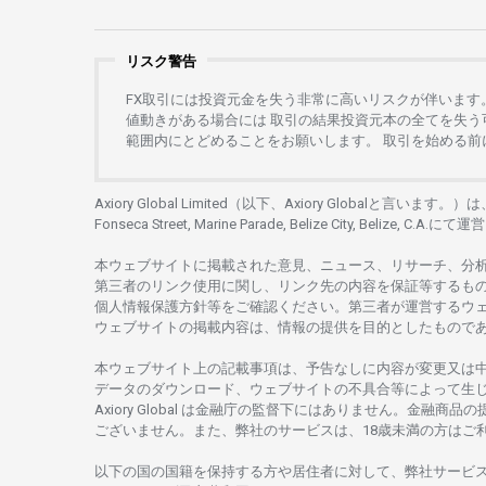
リスク警告
FX
取引には
投資元金を
失う
非常に
高い
リスクが
伴います
値動きがある
場合には
取引の
結果投資元本の
全てを
失う
範囲内にとどめることを
お
願いします
。
取引を
始める
前
Axiory Global Limited（以下、Axiory Globalと言います。）
Fonseca Street, Marine Parade, Belize City, Belize, C.A.にて
運営
本
ウェブサイトに
掲載さ
れた
意見、ニュース、リサーチ、分
第三者の
リンク
使用に
関し、
リンク
先の
内容を
保証等するも
個人情報保護方針等を
ご
確認ください。
第三者が
運営する
ウ
ウェブサイトの
掲載内容は、
情報の
提供を
目的としたもの
で
本
ウェブサイト
上の
記載事項は、
予告なしに
内容が
変更又は
データの
ダウンロード、
ウェブサイトの
不具合等に
よって
生
Axiory Global は
金融庁の
監督下にはありません。
金融商品の
ございません。
また、
弊社の
サービスは、18
歳未満の
方は
ご
以下の
国の
国籍を
保持する
方や
居住者に
対して、
弊社
サービ