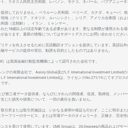
ート、
ラオス
人民民主共和国、レバノン、モナコ、ネパール、パプアニューギ
を
提供しておりません
：
ベラルーシ
共和国、ベリーズ、カナダ、キューバ、
欧
占領地
（クリミア、ドネツク、ルハンシク）、シリア、
アメリカ
合衆国
（およ
共和国
（北朝鮮） 、イラン 、ミャンマー 。
られた
18
歳以上の
法定年齢である
必要があります。
更な
る
制限が
適用さ
れる
場
合があります。
最新の
情報については
サポートデスクに
お
問い
合わ
せくださ
い
ビリティを
向上さ
せるために
言語翻訳
オプションを
提供しています。
英語以外
金融
サービスの
提供や
宣伝、
勧誘を
目的としたもの
では
ありません。
ill）は
英国金融行動監視機構に
よって
認可さ
れた
会社です。
シングの
有限会社で、Axiory Global
及び
L.F. International Investment Limitedの
L.F. International Investment Limitedは、
ライセンス
No.271/15 にて
キプロス
rus です。
よび
第三者
データ
提供者、ならびにそれらの関係者、役員、取締役、メンバー
て
生じた
損失や
損害について、
一切の
責任を
負いません。
、
取引所または
取引所施設は、いかな
る
表明や
保証も
行わ
ず、
ここに
明示また
エラーフリーの
サービス、
または
市場
データの
タイムリーさ、正確さ、
完全性
センスを
受けて
使用しています。
CME Groupは、26 Degreesの
商品および
サー