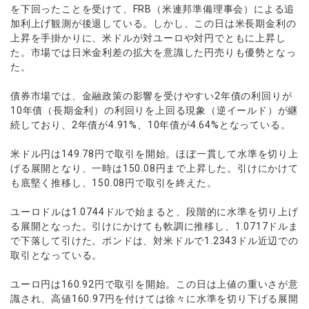
ウォレット口座
お知らせ
企業情報
NEW
を下回ったことを受けて、FRB（米連邦準備理事会）による追
AXIORYアプリ
日本時間表示インジケータ
貴金属CFD
取引時間
加利上げ観測が後退している。しかし、この日は米長期金利の
マーケットニュース
ストライク インジケータ
会社概要
ソフトコモディティCFD
上昇を手掛かりに、米ドルが対ユーロや対円でともに上昇し
取引計算シミュレーター
AXIORYポータル
NEW
English
コーポレートニュース
MQLシグナル
た。市場では日米金利差の拡大を意識した円売りも優勢となっ
NEW
役員紹介
バトルCFD
注文執行ポリシー
日本語
口座開設する
た。
キャンペーン
通貨インデックス
お問合せ
経済指標・予測カレンダー
عربى
トレードガイド
NEW
よくあるご質問
債券市場では、金融政策の影響を受けやすい2年債の利回りが
休眠口座と凍結口座
デモ口座を開設する
Русский
10年債（長期金利）の利回りを上回る現象（逆イールド）が継
Español
続しており、2年債が4.91%、10年債が4.64%となっている。
法人のお客様は
こちら
ไทย
米ドル円は149.78円で取引を開始。ほぼ一貫して水準を切り上
Tiếng Việt
げる展開となり、一時は150.08円まで上昇した。引けにかけて
も底堅く推移し、150.08円で取引を終えた。
ユーロドルは1.0744ドルで始まると、段階的に水準を切り上げ
る展開となった。引けにかけても軟調に推移し、1.0717ドルま
で下落して引けた。ポンドは、対米ドルで1.2343ドル近辺での
取引となっている。
ユーロ円は160.92円で取引を開始。この日は上値の重いさが意
識され、高値160.97円を付けては徐々に水準を切り下げる展開