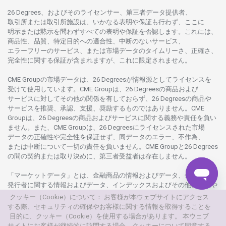
26 Degrees、
およびその
ライセンサー、
第三者
データ
提供者、
取引所または
取引所施設は、いかな
る
表明や
保証も
行わ
ず、
ここに
明示または
黙示を
問わ
ずすべての
表明や
保証を
否認し
ます。
これには、
商品性、品質、
特定目的への
適合性、
中断のない
サービス、
エラーフリーの
サービス、
または
市場
データの
タイムリーさ、正確さ、
完全性に
関する
保証が
含まれますが、これに
限定さ
れません。
CME Groupの
市場
データは、26 Degreesが
情報源として
ライセンスを
受けて
使用しています。
CME Groupは、26 Degreesの
商品および
サービスに
対してその
他の
関係を
有しておらず、26 Degreesの
商品や
サービスを
推奨、承認、支援、
奨励するものではありません。
CME
Groupは、26 Degreesの
商品および
サービスに
関する
義務や
責任を
負い
ません。また、CME Groupは、26 Degreesに
ライセンスさ
れた
市場
データの
正確性や
完全性を
保証せず、
同
データの
エラー、不作為、
または
中断について
一切の
責任を
負いません。
CME Groupと26 Degrees
の
間の
契約または
取り
決めに、
第三者受益者は
存在し
ません。
「マーケットデータ」とは、
金融商品の
情報および
データ、
金融商品の
発行者に
関する
情報および
データ、
インデックスおよびその
他の
情報や
データを
指し、26 Degreesまたは26 Degrees
グループ
会社が
提供する
クッキー（Cookie）について： お客様が本ウェブサイトにアクセス
製品や
サービスの
一部として、
更新頻度を
問わ
ず
提供さ
れるものを
する際、セキュリティの確保やお客様に関する情報を取得することを
意味し
ます。
目的に、クッキー（Cookie）を使用する場合があります。 本ウェブ
サイトにお客様が継続的に訪問する場合、クッキーについて同意する