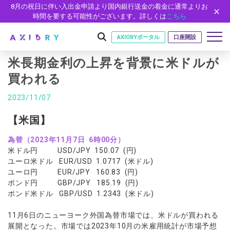
8月の祝日に伴い入出金申請より国内銀行送金の着金に通常よりお
時間を要する可能性がございます。詳しくは
こちら
AXIORYポータル
口座開設
米長期金利の上昇を背景に米ドルが
買われる
はじめに
2023/11/07
はじめに
取引
【米国】
ライセンス
取引商品
取引条件
口座
為替（2023年11月7日 6時00分）
安全性
米ドル円 USD/JPY 150.07 (円)
FX（通貨ペア）
スプレッド・手数料
口座の種類
口座開設
プラットフォーム
ユーロ米ドル EUR/USD 1.0717 (米ドル)
現物株式
ゼロカットとロスカット
ユーロ円 EUR/JPY 160.83 (円)
口座タイプ
口座開設フォーム
プラットフォーム
ツール
パートナー
ポンド円 GBP/JPY 185.19 (円)
ETF
スワップとロールオーバー
法人のお客様
必要書類
ポンド米ドル GBP/USD 1.2343 (米ドル)
MT5
MT4/MT5 ヒストリカルデータ
パートナーシップ・プログラム
ニュース
株式CFD
入出金方法
ゼロ口座
開設方法
NEW
MT4
EA(エキスパートアドバイザー)
株価指数CFD
レバレッジ
NEW
イントロデュース・パートナープログラム（IP）
ニュースリリース
11月6日のニューヨーク外国為替市場では、米ドルが買われる
会社概要
デモ口座
cTrader
カスタムインジケーター
展開となった。市場では2023年10月の米雇用統計が市場予想
エネルギーCFD
約定率
特別・VIPプログラム
NEW