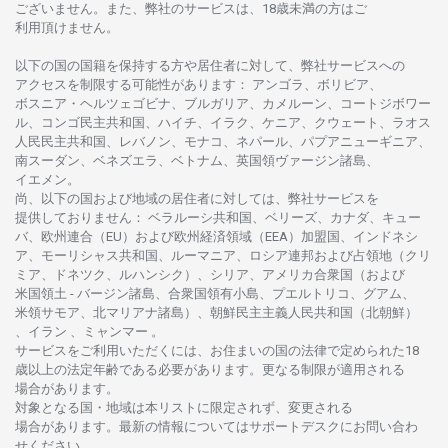
ございません。
また、
弊社の
サービスは、18
歳未満の
方は
ご
利用頂けません
。
以下の
国の
国籍を
保持する
方や
居住者に
対して、
弊社
サービスへの
アクセスを
制限する
可能性があります
： アンゴラ、ボリビア、
ボスニア
・
ヘルツェゴビナ、ブルガリア、カメルーン、コートジボワー
ル、
コンゴ
民主共和国、ハイチ、イラク、ケニア、クウェート、
ラオス
人民民主共和国、レバノン、モナコ、ネパール、パプアニューギニア、
南
スーダン、ベネズエラ、ベトナム、
英国領
ヴァージン
諸島、
イエメン。
尚、
以下の
国および
地域の
居住者に
対しては、
弊社
サービスを
提供しておりません
：
ベラルーシ
共和国、ベリーズ、カナダ、キュー
バ、
欧州連合
（EU）
および
欧州経済領域
（EEA）加盟国、インドネシ
ア、
モーリシャス
共和国、ルーマニア、
ロシア
連邦および
占領地
（クリ
ミア、ドネツク、ルハンシク）、シリア、
アメリカ
合衆国
（および
米国領土
-
バージン
諸島、合衆国領有小島、プエルトリコ、グアム、
米領
サモア、
北
マリアナ
諸島）、
朝鮮民主主義人民共和国
（北朝鮮）
、イラン 、ミャンマー 。
サービスを
ご
利用いただくには、お
住まいの
国の
法律で
定められた
18
歳以上の
法定年齢である
必要があります。
更な
る
制限が
適用さ
れる
場合があります。
対象となる
国
・
地域は
本
リストに
限定さ
れず、
変更さ
れる
場合があります。
最新の
情報については
サポートデスクに
お
問い
合わ
せくださ
い。