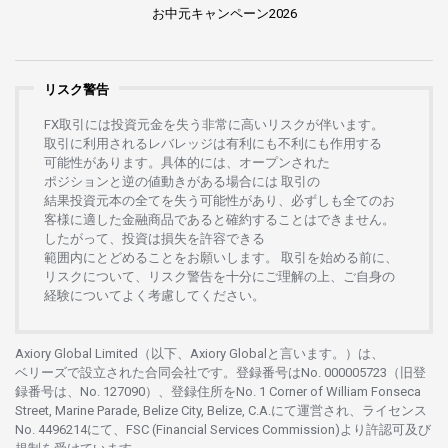
お
中元
キャンペーン
2026
リスク警告
FX
取引には
投資元金を
失う
非常に
高い
リスクが
伴います。
取引に
利用さ
れる
レバレッジは
有利にも
不利にも
作用する
可能性があります。
具体的には、
オープンさ
れた
ポジションと
逆の
値動きがある
場合には
取引の
結果投資元本の
全てを
失う
可能性があり、
必ずしも
全てのお
客様に
適した
金融商品であると
確約することは
できません。
したがって、
投資は
損失を
許容できる
範囲内にとどめることを
お
願いします
。
取引を
始める
前に、
リスクについて、
リスク
警告を
十分に
ご
理解の
上、
ご
自身の
経験について
よく
考慮してください。
Axiory Global Limited（以下、Axiory Globalと言います。）は、
ベリーズで
設立さ
れた
合同会社です。
登録番号は
No. 000005723（旧登
録番号は、No. 127090）、
登録住所を
No. 1 Corner of William Fonseca
Street, Marine Parade, Belize City, Belize, C.A.にて
運営さ
れ、
ライセンス
No. 4496214
にて、FSC (Financial Services Commission)より
許認可及び