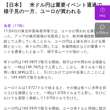
【日本】 米ドル円は重要イベント通過で
様子見の一方、ユーロが買われる
FAQ
為替（17時）
11月6日の東京外国為替市場では、ユーロが買われる展開とな
お問合せ
った。アジアの株式相場が全面高となり、欧州株価指数先物も
総じて上昇していることから、ユーロ円は上値を切り上げる展
開となった。米ドル円に関しては、米雇用統計などの重要イベ
ントを通過したとあって、様子見ムードが強かった。
米ドル円は149.38円で取引を開始。朝方はやや買われる場面も
あり、一時は149.74円まで上昇した。しかし、米ドルを一段と
買い進む材料は乏しく、引けにかけてはやや反落したことによ
り、149.49円で取引を終えた。
ユーロドルは1.0727ドルで始まると、その後は徐々に水準を切
り上げる展開となった。一時は1.0756ドルまで上昇し、引けに
かけても底堅く推移して1.0750ドルで引けた。
ユーロ円は160.39円で取引を開始。ユーロ米ドルと同様に朝方