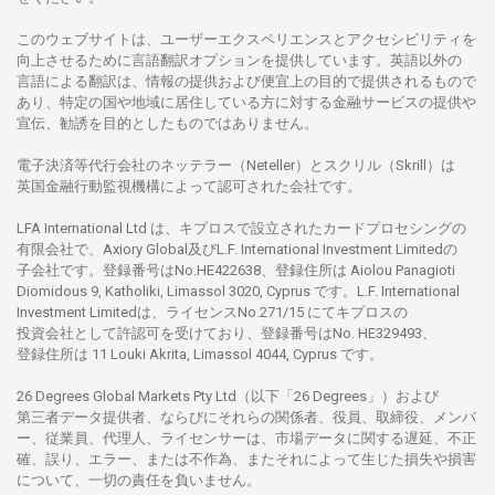
このウェブサイトは、
ユーザーエクスペリエンスと
アクセシビリティを
向上さ
せるために
言語翻訳
オプションを
提供しています。
英語以外の
言語に
よる
翻訳は、
情報の
提供および
便宜上の
目的で
提供さ
れるもの
で
あり、
特定の
国や
地域に
居住している
方に
対する
金融
サービスの
提供や
宣伝、
勧誘を
目的としたもの
では
ありません。
電子決済等代行会社の
ネッテラー
（Neteller）と
スクリル
（Skrill）は
英国金融行動監視機構に
よって
認可さ
れた
会社です。
LFA International Ltd は、
キプロスで
設立さ
れた
カードプロセシングの
有限会社で、Axiory Global
及び
L.F. International Investment Limitedの
子会社です。
登録番号は
No.HE422638、
登録住所は
Aiolou Panagioti
Diomidous 9, Katholiki, Limassol 3020, Cyprus です。L.F. International
Investment Limitedは、
ライセンス
No.271/15 にて
キプロスの
投資会社として
許認可を
受けており、
登録番号は
No. HE329493、
登録住所は
11 Louki Akrita, Limassol 4044, Cyprus です。
26 Degrees Global Markets Pty Ltd（以下「26 Degrees」）
および
第三者
データ
提供者、ならびにそれらの関係者、役員、取締役、メンバ
ー、従業員、代理人、ライセンサーは、
市場
データに
関する
遅延、不正
確、誤り、エラー、
または
不作為、
またそれに
よって
生じた
損失や
損害
について、
一切の
責任を
負いません。