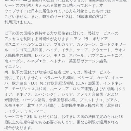
サービスの
勧誘と
考えられる
業務には
携わっておらず、
本
ウェブサイトは
日本に
居住さ
れて
いる
方を
対象としたもの
では
ございません。
また、
弊社の
サービスは、18
歳未満の
方は
ご
利用頂けません
。
以下の
国の
国籍を
保持する
方や
居住者に
対して、
弊社
サービスへの
アクセスを
制限する
可能性があります
： アンゴラ、ボリビア、
ボスニア
・
ヘルツェゴビナ、ブルガリア、カメルーン、コートジボワー
ル、
コンゴ
民主共和国、ハイチ、イラク、ケニア、クウェート、
ラオス
人民民主共和国、レバノン、モナコ、ネパール、パプアニューギニア、
南
スーダン、ベネズエラ、ベトナム、
英国領
ヴァージン
諸島、
イエメン。
尚、
以下の
国および
地域の
居住者に
対しては、
弊社
サービスを
提供しておりません
：
ベラルーシ
共和国、ベリーズ、カナダ、キュー
バ、
欧州連合
（EU）
および
欧州経済領域
（EEA）加盟国、インドネシ
ア、
モーリシャス
共和国、ルーマニア、
ロシア
連邦および
占領地
（クリ
ミア、ドネツク、ルハンシク）、シリア、
アメリカ
合衆国
（および
米国領土
-
バージン
諸島、合衆国領有小島、プエルトリコ、グアム、
米領
サモア、
北
マリアナ
諸島）、
朝鮮民主主義人民共和国
（北朝鮮）
、イラン 、ミャンマー 。
サービスを
ご
利用いただくには、お
住まいの
国の
法律で
定められた
18
歳以上の
法定年齢である
必要があります。
更な
る
制限が
適用さ
れる
場合があります。