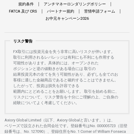
規約条件
アンチマネーロンダリングポリシー
FATCA
及び
CRS
パートナー
規約
苦情申請
フォーム
お
中元
キャンペーン
2026
リスク警告
FX
取引には
投資元金を
失う
非常に
高い
リスクが
伴います。
取引に
利用さ
れる
レバレッジは
有利にも
不利にも
作用する
可能性があります。
具体的には、
オープンさ
れた
ポジションと
逆の
値動きがある
場合には
取引の
結果投資元本の
全てを
失う
可能性があり、
必ずしも
全てのお
客様に
適した
金融商品であると
確約することは
できません。
したがって、
投資は
損失を
許容できる
範囲内にとどめることを
お
願いします
。
取引を
始める
前に、
リスクについて、
リスク
警告を
十分に
ご
理解の
上、
ご
自身の
経験について
よく
考慮してください。
Axiory Global Limited（以下、Axiory Globalと言います。）は、
ベリーズで
設立さ
れた
合同会社です。
登録番号は
No. 000005723（旧登
録番号は、No. 127090）、
登録住所を
No. 1 Corner of William Fonseca