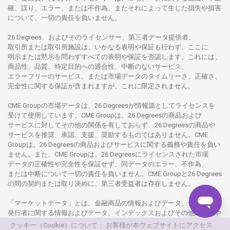
確、誤り、エラー、
または
不作為、
またそれに
よって
生じた
損失や
損害
について、
一切の
責任を
負いません。
26 Degrees、
およびその
ライセンサー、
第三者
データ
提供者、
取引所または
取引所施設は、いかな
る
表明や
保証も
行わ
ず、
ここに
明示または
黙示を
問わ
ずすべての
表明や
保証を
否認し
ます。
これには、
商品性、品質、
特定目的への
適合性、
中断のない
サービス、
エラーフリーの
サービス、
または
市場
データの
タイムリーさ、正確さ、
完全性に
関する
保証が
含まれますが、これに
限定さ
れません。
CME Groupの
市場
データは、26 Degreesが
情報源として
ライセンスを
受けて
使用しています。
CME Groupは、26 Degreesの
商品および
サービスに
対してその
他の
関係を
有しておらず、26 Degreesの
商品や
サービスを
推奨、承認、支援、
奨励するものではありません。
CME
Groupは、26 Degreesの
商品および
サービスに
関する
義務や
責任を
負い
ません。また、CME Groupは、26 Degreesに
ライセンスさ
れた
市場
データの
正確性や
完全性を
保証せず、
同
データの
エラー、不作為、
または
中断について
一切の
責任を
負いません。
CME Groupと26 Degrees
の
間の
契約または
取り
決めに、
第三者受益者は
存在し
ません。
「マーケットデータ」とは、
金融商品の
情報および
データ、
金融商品の
発行者に
関する
情報および
データ、
インデックスおよびその
他の
情報や
データを
指し、26 Degreesまたは26 Degrees
グループ
会社が
提供する
クッキー（Cookie）について： お客様が本ウェブサイトにアクセス