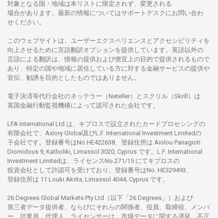
対象となる
国
・
地域は
本
リストに
限定さ
れず、
変更さ
れる
場合があります。
最新の
情報については
サポートデスクに
お
問い
合わ
せくださ
い。
このウェブサイトは、
ユーザーエクスペリエンスと
アクセシビリティを
向上さ
せるために
言語翻訳
オプションを
提供しています。
英語以外の
言語に
よる
翻訳は、
情報の
提供および
便宜上の
目的で
提供さ
れるもの
で
あり、
特定の
国や
地域に
居住している
方に
対する
金融
サービスの
提供や
宣伝、
勧誘を
目的としたもの
では
ありません。
電子決済等代行会社の
ネッテラー
（Neteller）と
スクリル
（Skrill）は
英国金融行動監視機構に
よって
認可さ
れた
会社です。
LFA International Ltd は、
キプロスで
設立さ
れた
カードプロセシングの
有限会社で、Axiory Global
及び
L.F. International Investment Limitedの
子会社です。
登録番号は
No.HE422638、
登録住所は
Aiolou Panagioti
Diomidous 9, Katholiki, Limassol 3020, Cyprus です。L.F. International
Investment Limitedは、
ライセンス
No.271/15 にて
キプロスの
投資会社として
許認可を
受けており、
登録番号は
No. HE329493、
登録住所は
11 Louki Akrita, Limassol 4044, Cyprus です。
26 Degrees Global Markets Pty Ltd（以下「26 Degrees」）
および
第三者
データ
提供者、ならびにそれらの関係者、役員、取締役、メンバ
ー、従業員、代理人、ライセンサーは、
市場
データに
関する
遅延、不正