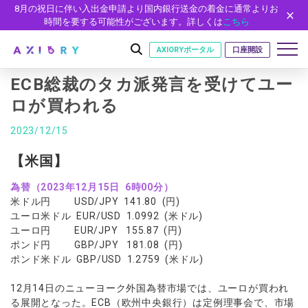
8月の祝日に伴い入出金申請より国内銀行送金の着金に通常よりお
時間を要する可能性がございます。詳しくは
こちら
AXIORYポータル
口座開設
ECB総裁のタカ派発言を受けてユー
ロが買われる
はじめに
2023/12/15
はじめに
取引
【米国】
ライセンス
取引商品
取引条件
口座
為替（2023年12月15日 6時00分）
安全性
米ドル円 USD/JPY 141.80 (円)
FX（通貨ペア）
スプレッド・手数料
口座の種類
口座開設
プラットフォーム
ユーロ米ドル EUR/USD 1.0992 (米ドル)
現物株式
ゼロカットとロスカット
ユーロ円 EUR/JPY 155.87 (円)
口座タイプ
口座開設フォーム
プラットフォーム
ツール
パートナー
ポンド円 GBP/JPY 181.08 (円)
ETF
スワップとロールオーバー
法人のお客様
必要書類
ポンド米ドル GBP/USD 1.2759 (米ドル)
MT5
MT4/MT5 ヒストリカルデータ
パートナーシップ・プログラム
ニュース
株式CFD
入出金方法
ゼロ口座
開設方法
NEW
MT4
EA(エキスパートアドバイザー)
株価指数CFD
レバレッジ
NEW
イントロデュース・パートナープログラム（IP）
ニュースリリース
12月14日のニューヨーク外国為替市場では、ユーロが買われ
会社概要
デモ口座
cTrader
カスタムインジケーター
る展開となった。ECB（欧州中央銀行）は定例理事会で、市場
エネルギーCFD
約定率
特別・VIPプログラム
NEW