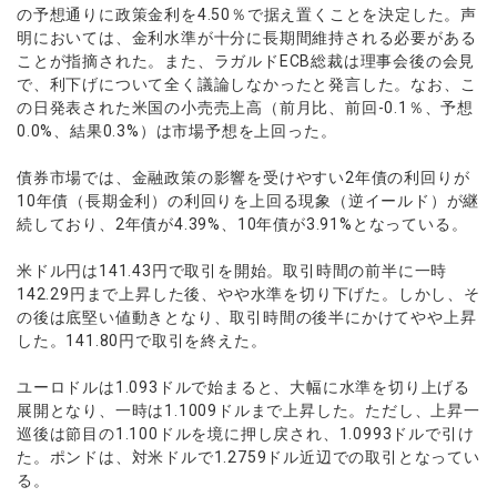
ウォレット口座
お知らせ
企業情報
NEW
の予想通りに政策金利を4.50％で据え置くことを決定した。声
AXIORYアプリ
日本時間表示インジケータ
貴金属CFD
取引時間
明においては、金利水準が十分に長期間維持される必要がある
マーケットニュース
ストライク インジケータ
会社概要
ソフトコモディティCFD
ことが指摘された。また、ラガルドECB総裁は理事会後の会見
取引計算シミュレーター
AXIORYポータル
NEW
English
コーポレートニュース
MQLシグナル
で、利下げについて全く議論しなかったと発言した。なお、こ
NEW
役員紹介
バトルCFD
注文執行ポリシー
日本語
口座開設する
の日発表された米国の小売売上高（前月比、前回-0.1％、予想
キャンペーン
通貨インデックス
お問合せ
経済指標・予測カレンダー
0.0%、結果0.3%）は市場予想を上回った。
عربى
トレードガイド
NEW
よくあるご質問
休眠口座と凍結口座
デモ口座を開設する
Русский
債券市場では、金融政策の影響を受けやすい2年債の利回りが
Español
10年債（長期金利）の利回りを上回る現象（逆イールド）が継
法人のお客様は
こちら
続しており、2年債が4.39%、10年債が3.91%となっている。
ไทย
Tiếng Việt
米ドル円は141.43円で取引を開始。取引時間の前半に一時
142.29円まで上昇した後、やや水準を切り下げた。しかし、そ
の後は底堅い値動きとなり、取引時間の後半にかけてやや上昇
した。141.80円で取引を終えた。
ユーロドルは1.093ドルで始まると、大幅に水準を切り上げる
展開となり、一時は1.1009ドルまで上昇した。ただし、上昇一
巡後は節目の1.100ドルを境に押し戻され、1.0993ドルで引け
た。ポンドは、対米ドルで1.2759ドル近辺での取引となってい
る。