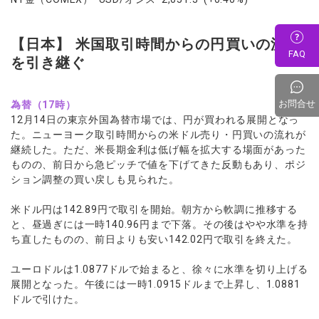
【日本】 米国取引時間からの円買いの流れ
FAQ
を引き継ぐ
お問合せ
為替（17時）
12月14日の東京外国為替市場では、円が買われる展開となっ
た。ニューヨーク取引時間からの米ドル売り・円買いの流れが
継続した。ただ、米長期金利は低げ幅を拡大する場面があった
ものの、前日から急ピッチで値を下げてきた反動もあり、ポジ
ション調整の買い戻しも見られた。
米ドル円は142.89円で取引を開始。朝方から軟調に推移する
と、昼過ぎには一時140.96円まで下落。その後はやや水準を持
ち直したものの、前日よりも安い142.02円で取引を終えた。
ユーロドルは1.0877ドルで始まると、徐々に水準を切り上げる
展開となった。午後には一時1.0915ドルまで上昇し、1.0881
ドルで引けた。