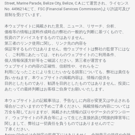
Street, Marine Parade, Belize City, Belize, C.A.にて
運営さ
れ、
ライセンス
No. 4496214
にて、FSC (Financial Services Commission)より
許認可及び
規制を
受けています。
本
ウェブサイトに
掲載さ
れた
意見、ニュース、リサーチ、分析、
価格等の
情報は
資料作成時点の
弊社の
一般的な
判断に
基づくもので、
投資の
アドバイスを
するもの
では
ありません。
第三者の
リンク
使用に
関し、
リンク
先の
内容を
保証等するものではありません。
他
ウェブサイトは
弊社の
監督下にはな
く、
ご
利用に
あたっては、
それらの
ウェブサイトの
ご
利用条件、
個人情報保護方針等を
ご
確認ください。
第三者が
運営する
ウェブサイトの
内容の
正確性、信頼性や、それらをご
利用になったことにより
生じたいかな
る
損害についても、
弊社は
責任を
負いかね
ます。
本
ウェブサイトの
掲載内容は、
情報の
提供を
目的としたもの
であり、
勧誘を
目的としたもの
では
ありません。
投資に
あたっての
最終判断は
お
客様ご
自身でお
願いいたします。
本
ウェブサイト
上の
記載事項は、
予告なしに
内容が
変更又は
中止さ
れる
場合がございますので
予めご
了承ください。
掲載情報の
内容については
万全を
期しておりますが、
掲載さ
れた
情報の
誤りや
データの
ダウンロー
ド、
ウェブサイトの
不具合等に
よって
生じた
直接的及び
間接的障害等に
関し
まして、
弊社は
一切責任を
負うものではありませんのでご
了承ください
。
Axiory Global は
金融庁の
監督下にはありません。
金融商品の
提供や
金融