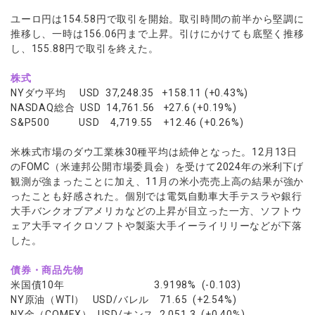
ユーロ円は154.58円で取引を開始。取引時間の前半から堅調に
推移し、一時は156.06円まで上昇。引けにかけても底堅く推移
し、155.88円で取引を終えた。
株式
NYダウ平均 USD 37,248.35 +158.11 (+0.43%)
NASDAQ総合 USD 14,761.56 +27.6 (+0.19%)
S&P500 USD 4,719.55 +12.46 (+0.26%)
米株式市場のダウ工業株30種平均は続伸となった。12月13日
のFOMC（米連邦公開市場委員会）を受けて2024年の米利下げ
観測が強まったことに加え、11月の米小売売上高の結果が強か
ったことも好感された。個別では電気自動車大手テスラや銀行
大手バンクオブアメリカなどの上昇が目立った一方、ソフトウ
ェア大手マイクロソフトや製薬大手イーライリリーなどが下落
した。
債券・商品先物
米国債10年 3.9198% (-0.103)
NY原油（WTI） USD/バレル 71.65 (+2.54%)
NY金（COMEX） USD/オンス 2,051.3 (+0.40%)