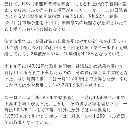
ウォレット口座
お知らせ
企業情報
NEW
受けて、FRB（米連邦準備理事会）による利上げ終了観測の強
AXIORYアプリ
日本時間表示インジケータ
貴金属CFD
取引時間
まりから米ドルが売られる場面があった。しかし、この日発表
マーケットニュース
ストライク インジケータ
会社概要
ソフトコモディティCFD
されたISM非製造業景気指数（前回51.8、予想52.4、結果
取引計算シミュレーター
AXIORYポータル
NEW
English
コーポレートニュース
MQLシグナル
52.7）は市場予想を上回り、米国景気の底堅さが意識されたこ
NEW
役員紹介
バトルCFD
注文執行ポリシー
日本語
口座開設する
とも米ドル買いの要因となった。
キャンペーン
通貨インデックス
お問合せ
経済指標・予測カレンダー
عربى
トレードガイド
NEW
よくあるご質問
債券市場では、金融政策の影響を受けやすい2年債の利回りが
休眠口座と凍結口座
デモ口座を開設する
Русский
10年債（長期金利）の利回りを上回る現象（逆イールド）が継
Español
続しており、2年債が4.57%、10年債が4.18%となっている。
法人のお客様は
こちら
ไทย
米ドル円は147.02円で取引を開始。経済統計の結果を受けて一
Tiếng Việt
時は146.56円まで下落したものの、その後は持ち直す展開とな
った。取引時間の後半には一時147.39円まで上昇したが、引け
にかけてはやや反落し、147.22円で取引を終えた。
ユーロドルは1.0819ドルで始まると、一時は1.0839ドルまで
上昇する場面があった。しかし、その後は水準を切り下げ、一
時は1.0778ドルまで下落。引けにかけてはやや反発し、
1.0793ドルで引けた。ポンドは、対米ドルで1.2591ドル近辺
での取引となっている。