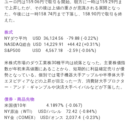
ユーロ円は159.06円で取引を開始。朝方に一時は159.29円ま
で上昇したが、その後は上値の重さが意識される展開となっ
た。午後には一時158.74円まで下落し、158.90円で取引を終
えた。
株式
NYダウ平均 USD 36,124.56 -79.88 (-0.22%)
NASDAQ総合 USD 14,229.91 +44.42 (+0.31%)
S&P500 USD 4,567.18 -2.59 (-0.06%)
米株式市場のダウ工業株30種平均は続落となった。主要株価指
数が年初来高値圏にあることから、短期的に利益確定売りが優
勢となっている。個別では電子機器大手アップルや半導体大手
エヌビディアなどの上昇が目立った一方、消費財大手プロクタ
ー・アンド・ギャンブルや決済大手ペイパルなどが下落した。
債券・商品先物
米国債10年 4.1897% (-0.067)
NY原油（WTI） USD/バレル 72.42 (-0.84%)
NY金（COMEX） USD/オンス 2,037.4 (-0.23%)