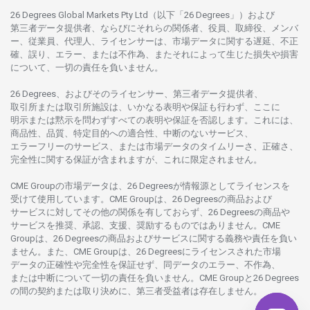
26 Degrees Global Markets Pty Ltd（以下「26 Degrees」）
および
第三者
データ
提供者、ならびにそれらの関係者、役員、取締役、メンバ
ー、従業員、代理人、ライセンサーは、
市場
データに
関する
遅延、不正
確、誤り、エラー、
または
不作為、
またそれに
よって
生じた
損失や
損害
について、
一切の
責任を
負いません。
26 Degrees、
およびその
ライセンサー、
第三者
データ
提供者、
取引所または
取引所施設は、いかな
る
表明や
保証も
行わ
ず、
ここに
明示または
黙示を
問わ
ずすべての
表明や
保証を
否認し
ます。
これには、
商品性、品質、
特定目的への
適合性、
中断のない
サービス、
エラーフリーの
サービス、
または
市場
データの
タイムリーさ、正確さ、
完全性に
関する
保証が
含まれますが、これに
限定さ
れません。
CME Groupの
市場
データは、26 Degreesが
情報源として
ライセンスを
受けて
使用しています。
CME Groupは、26 Degreesの
商品および
サービスに
対してその
他の
関係を
有しておらず、26 Degreesの
商品や
サービスを
推奨、承認、支援、
奨励するものではありません。
CME
Groupは、26 Degreesの
商品および
サービスに
関する
義務や
責任を
負い
ません。また、CME Groupは、26 Degreesに
ライセンスさ
れた
市場
データの
正確性や
完全性を
保証せず、
同
データの
エラー、不作為、
または
中断について
一切の
責任を
負いません。
CME Groupと26 Degrees
の
間の
契約または
取り
決めに、
第三者受益者は
存在し
ません。