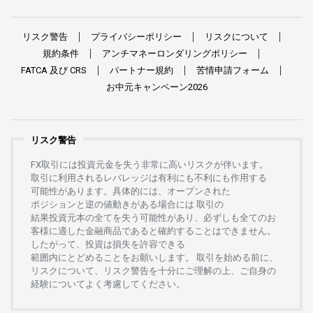
リスク
警告
プライバシーポリシー
リスクについて
規約条件
アンチマネーロンダリングポリシー
FATCA
及び
CRS
パートナー
規約
苦情申請
フォーム
お
中元
キャンペーン
2026
リスク警告
FX
取引には
投資元金を
失う
非常に
高い
リスクが
伴います。
取引に
利用さ
れる
レバレッジは
有利にも
不利にも
作用する
可能性があります。
具体的には、
オープンさ
れた
ポジションと
逆の
値動きがある
場合には
取引の
結果投資元本の
全てを
失う
可能性があり、
必ずしも
全てのお
客様に
適した
金融商品であると
確約することは
できません。
したがって、
投資は
損失を
許容できる
範囲内にとどめることを
お
願いします
。
取引を
始める
前に、
リスクについて、
リスク
警告を
十分に
ご
理解の
上、
ご
自身の
経験について
よく
考慮してください。