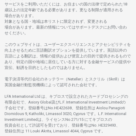
サービスを
ご
利用いただくには、お
住まいの
国の
法律で
定められた
18
歳以上の
法定年齢である
必要があります。
更な
る
制限が
適用さ
れる
場合があります。
対象となる
国
・
地域は
本
リストに
限定さ
れず、
変更さ
れる
場合があります。
最新の
情報については
サポートデスクに
お
問い
合わ
せくださ
い。
このウェブサイトは、
ユーザーエクスペリエンスと
アクセシビリティを
向上さ
せるために
言語翻訳
オプションを
提供しています。
英語以外の
言語に
よる
翻訳は、
情報の
提供および
便宜上の
目的で
提供さ
れるもの
で
あり、
特定の
国や
地域に
居住している
方に
対する
金融
サービスの
提供や
宣伝、
勧誘を
目的としたもの
では
ありません。
電子決済等代行会社の
ネッテラー
（Neteller）と
スクリル
（Skrill）は
英国金融行動監視機構に
よって
認可さ
れた
会社です。
LFA International Ltd は、
キプロスで
設立さ
れた
カードプロセシングの
有限会社で、Axiory Global
及び
L.F. International Investment Limitedの
子会社です。
登録番号は
No.HE422638、
登録住所は
Aiolou Panagioti
Diomidous 9, Katholiki, Limassol 3020, Cyprus です。L.F. International
Investment Limitedは、
ライセンス
No.271/15 にて
キプロスの
投資会社として
許認可を
受けており、
登録番号は
No. HE329493、
登録住所は
11 Louki Akrita, Limassol 4044, Cyprus です。