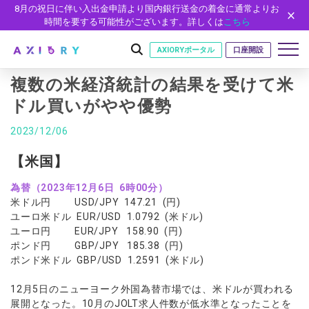
8月の祝日に伴い入出金申請より国内銀行送金の着金に通常よりお
時間を要する可能性がございます。詳しくは
こちら
AXIORYポータル
口座開設
複数の米経済統計の結果を受けて米
ドル買いがやや優勢
はじめに
2023/12/06
はじめに
取引
【米国】
ライセンス
取引商品
取引条件
口座
為替（2023年12月6日 6時00分）
安全性
米ドル円 USD/JPY 147.21 (円)
FX（通貨ペア）
スプレッド・手数料
口座の種類
口座開設
プラットフォーム
ユーロ米ドル EUR/USD 1.0792 (米ドル)
現物株式
ゼロカットとロスカット
ユーロ円 EUR/JPY 158.90 (円)
口座タイプ
口座開設フォーム
プラットフォーム
ツール
パートナー
ポンド円 GBP/JPY 185.38 (円)
ETF
スワップとロールオーバー
法人のお客様
必要書類
ポンド米ドル GBP/USD 1.2591 (米ドル)
MT5
MT4/MT5 ヒストリカルデータ
パートナーシップ・プログラム
ニュース
株式CFD
入出金方法
ゼロ口座
開設方法
NEW
MT4
EA(エキスパートアドバイザー)
株価指数CFD
レバレッジ
NEW
イントロデュース・パートナープログラム（IP）
ニュースリリース
12月5日のニューヨーク外国為替市場では、米ドルが買われる
会社概要
デモ口座
cTrader
カスタムインジケーター
展開となった。10月のJOLT求人件数が低水準となったことを
エネルギーCFD
約定率
特別・VIPプログラム
NEW