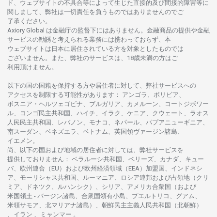
ド、
ウェブサイトの
不具合等に
よって
生じた
直接的及び
間接的障害等に
関し
まして、
弊社は
一切責任を
負うものではありませんのでご
了承ください
。
Axiory Global は
金融庁の
監督下にはありません。
金融商品の
提供や
金融
サービスの
勧誘と
考えられる
業務には
携わっておらず、
本
ウェブサイトは
日本に
居住さ
れて
いる
方を
対象としたもの
では
ございません。
また、
弊社の
サービスは、18
歳未満の
方は
ご
利用頂けません
。
以下の
国の
国籍を
保持する
方や
居住者に
対して、
弊社
サービスへの
アクセスを
制限する
可能性があります
： アンゴラ、ボリビア、
ボスニア
・
ヘルツェゴビナ、ブルガリア、カメルーン、コートジボワー
ル、
コンゴ
民主共和国、ハイチ、イラク、ケニア、クウェート、
ラオス
人民民主共和国、レバノン、モナコ、ネパール、パプアニューギニア、
南
スーダン、ベネズエラ、ベトナム、
英国領
ヴァージン
諸島、
イエメン。
尚、
以下の
国および
地域の
居住者に
対しては、
弊社
サービスを
提供しておりません
：
ベラルーシ
共和国、ベリーズ、カナダ、キュー
バ、
欧州連合
（EU）
および
欧州経済領域
（EEA）加盟国、インドネシ
ア、
モーリシャス
共和国、ルーマニア、
ロシア
連邦および
占領地
（クリ
ミア、ドネツク、ルハンシク）、シリア、
アメリカ
合衆国
（および
米国領土
-
バージン
諸島、合衆国領有小島、プエルトリコ、グアム、
米領
サモア、
北
マリアナ
諸島）、
朝鮮民主主義人民共和国
（北朝鮮）
、イラン 、ミャンマー 。