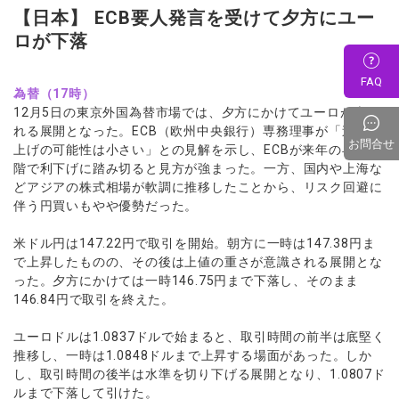
【日本】 ECB要人発言を受けて夕方にユー
ロが下落
FAQ
為替（17時）
12月5日の東京外国為替市場では、夕方にかけてユーロが売ら
れる展開となった。ECB（欧州中央銀行）専務理事が「追加利
お問合せ
上げの可能性は小さい」との見解を示し、ECBが来年の早い段
階で利下げに踏み切ると見方が強まった。一方、国内や上海な
どアジアの株式相場が軟調に推移したことから、リスク回避に
伴う円買いもやや優勢だった。
米ドル円は147.22円で取引を開始。朝方に一時は147.38円ま
で上昇したものの、その後は上値の重さが意識される展開とな
った。夕方にかけては一時146.75円まで下落し、そのまま
146.84円で取引を終えた。
ユーロドルは1.0837ドルで始まると、取引時間の前半は底堅く
推移し、一時は1.0848ドルまで上昇する場面があった。しか
し、取引時間の後半は水準を切り下げる展開となり、1.0807ド
ルまで下落して引けた。