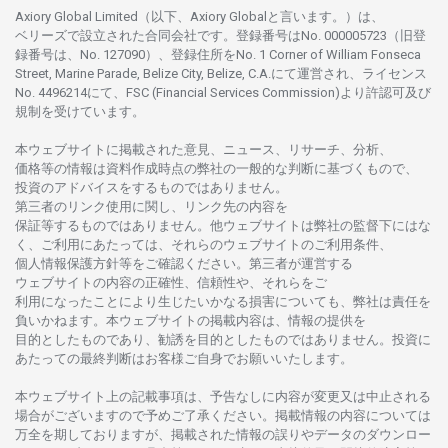
Axiory Global Limited（以下、Axiory Globalと言います。）は、
ベリーズで
設立さ
れた
合同会社です。
登録番号は
No. 000005723（旧登
録番号は、No. 127090）、
登録住所を
No. 1 Corner of William Fonseca
Street, Marine Parade, Belize City, Belize, C.A.にて
運営さ
れ、
ライセンス
No. 4496214
にて、FSC (Financial Services Commission)より
許認可及び
規制を
受けています。
本
ウェブサイトに
掲載さ
れた
意見、ニュース、リサーチ、分析、
価格等の
情報は
資料作成時点の
弊社の
一般的な
判断に
基づくもので、
投資の
アドバイスを
するもの
では
ありません。
第三者の
リンク
使用に
関し、
リンク
先の
内容を
保証等するものではありません。
他
ウェブサイトは
弊社の
監督下にはな
く、
ご
利用に
あたっては、
それらの
ウェブサイトの
ご
利用条件、
個人情報保護方針等を
ご
確認ください。
第三者が
運営する
ウェブサイトの
内容の
正確性、信頼性や、それらをご
利用になったことにより
生じたいかな
る
損害についても、
弊社は
責任を
負いかね
ます。
本
ウェブサイトの
掲載内容は、
情報の
提供を
目的としたもの
であり、
勧誘を
目的としたもの
では
ありません。
投資に
あたっての
最終判断は
お
客様ご
自身でお
願いいたします。
本
ウェブサイト
上の
記載事項は、
予告なしに
内容が
変更又は
中止さ
れる
場合がございますので
予めご
了承ください。
掲載情報の
内容については
万全を
期しておりますが、
掲載さ
れた
情報の
誤りや
データの
ダウンロー