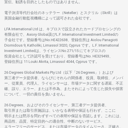
宣伝、
勧誘を
目的としたもの
では
ありません。
電子決済等代行会社の
ネッテラー
（Neteller）と
スクリル
（Skrill）は
英国金融行動監視機構に
よって
認可さ
れた
会社です。
LFA International Ltd は、
キプロスで
設立さ
れた
カードプロセシングの
有限会社で、Axiory Global
及び
L.F. International Investment Limitedの
子会社です。
登録番号は
No.HE422638、
登録住所は
Aiolou Panagioti
Diomidous 9, Katholiki, Limassol 3020, Cyprus です。L.F. International
Investment Limitedは、
ライセンス
No.271/15 にて
キプロスの
投資会社として
許認可を
受けており、
登録番号は
No. HE329493、
登録住所は
11 Louki Akrita, Limassol 4044, Cyprus です。
26 Degrees Global Markets Pty Ltd（以下「26 Degrees」）
および
第三者
データ
提供者、ならびにそれらの関係者、役員、取締役、メンバ
ー、従業員、代理人、ライセンサーは、
市場
データに
関する
遅延、不正
確、誤り、エラー、
または
不作為、
またそれに
よって
生じた
損失や
損害
について、
一切の
責任を
負いません。
26 Degrees、
およびその
ライセンサー、
第三者
データ
提供者、
取引所または
取引所施設は、いかな
る
表明や
保証も
行わ
ず、
ここに
明示または
黙示を
問わ
ずすべての
表明や
保証を
否認し
ます。
これには、
商品性、品質、
特定目的への
適合性、
中断のない
サービス、
エラーフリーの
サービス、
または
市場
データの
タイムリーさ、正確さ、