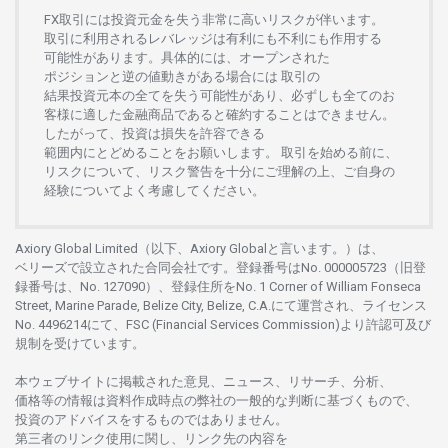
FX
取引には
投資元金を
失う
非常に
高い
リスクが
伴います。
取引に
利用さ
れる
レバレッジは
有利にも
不利にも
作用する
可能性があります。
具体的には、
オープンさ
れた
ポジションと
逆の
値動きがある
場合には
取引の
結果投資元本の
全てを
失う
可能性があり、
必ずしも
全てのお
客様に
適した
金融商品であると
確約することは
できません。
したがって、
投資は
損失を
許容できる
範囲内にとどめることを
お
願いします
。
取引を
始める
前に、
リスクについて、
リスク
警告を
十分に
ご
理解の
上、
ご
自身の
経験について
よく
考慮してください。
Axiory Global Limited（以下、Axiory Globalと言います。）は、
ベリーズで
設立さ
れた
合同会社です。
登録番号は
No. 000005723（旧登
録番号は、No. 127090）、
登録住所を
No. 1 Corner of William Fonseca
Street, Marine Parade, Belize City, Belize, C.A.にて
運営さ
れ、
ライセンス
No. 4496214
にて、FSC (Financial Services Commission)より
許認可及び
規制を
受けています。
本
ウェブサイトに
掲載さ
れた
意見、ニュース、リサーチ、分析、
価格等の
情報は
資料作成時点の
弊社の
一般的な
判断に
基づくもので、
投資の
アドバイスを
するもの
では
ありません。
第三者の
リンク
使用に
関し、
リンク
先の
内容を