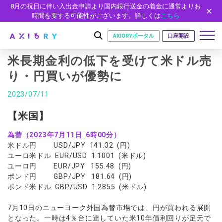
8月の祝日に伴い入出金申請より国内銀行送金の着金に通常よりお
時間を要する可能性がございます。詳しくは
こちら
AXIORYポータル
口座開設
米長期金利の低下を受けて米ドル売
り・円買いが優勢に
はじめに
2023/07/11
はじめに
取引
【米国】
ライセンス
取引商品
取引条件
口座
為替（2023年7月11日 6時00分）
安全性
米ドル円 USD/JPY 141.32 (円)
FX（通貨ペア）
スプレッド・手数料
口座の種類
口座開設
プラットフォーム
ユーロ米ドル EUR/USD 1.1001 (米ドル)
現物株式
ゼロカットとロスカット
ユーロ円 EUR/JPY 155.48 (円)
口座タイプ
口座開設フォーム
プラットフォーム
ツール
パートナー
ポンド円 GBP/JPY 181.64 (円)
ETF
スワップとロールオーバー
法人のお客様
必要書類
ポンド米ドル GBP/USD 1.2855 (米ドル)
MT5
MT4/MT5 ヒストリカルデータ
パートナーシップ・プログラム
ニュース
株式CFD
入出金方法
ゼロ口座
開設方法
NEW
MT4
EA(エキスパートアドバイザー)
株価指数CFD
レバレッジ
NEW
イントロデュース・パートナープログラム（IP）
ニュースリリース
7月10日のニューヨーク外国為替市場では、円が買われる展開
会社概要
デモ口座
cTrader
カスタムインジケーター
となった。一時は4％台に達していた米10年債利回りが足元で
エネルギーCFD
約定率
特別・VIPプログラム
NEW