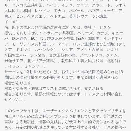
ル、
コンゴ
民主共和国、ハイチ、イラク、ケニア、クウェート、
ラオス
人民民主共和国、レバノン、モナコ、ネパール、パプアニューギニア、
南
スーダン、ベネズエラ、ベトナム、
英国領
ヴァージン
諸島、
イエメン。
尚、
以下の
国および
地域の
居住者に
対しては、
弊社
サービスを
提供しておりません
：
ベラルーシ
共和国、ベリーズ、カナダ、キュー
バ、
欧州連合
（EU）
および
欧州経済領域
（EEA）加盟国、インドネシ
ア、
モーリシャス
共和国、ルーマニア、
ロシア
連邦および
占領地
（クリ
ミア、ドネツク、ルハンシク）、シリア、
アメリカ
合衆国
（および
米国領土
-
バージン
諸島、合衆国領有小島、プエルトリコ、グアム、
米領
サモア、
北
マリアナ
諸島）、
朝鮮民主主義人民共和国
（北朝鮮）
、イラン 、ミャンマー 。
サービスを
ご
利用いただくには、お
住まいの
国の
法律で
定められた
18
歳以上の
法定年齢である
必要があります。
更な
る
制限が
適用さ
れる
場合があります。
対象となる
国
・
地域は
本
リストに
限定さ
れず、
変更さ
れる
場合があります。
最新の
情報については
サポートデスクに
お
問い
合わ
せくださ
い。
このウェブサイトは、
ユーザーエクスペリエンスと
アクセシビリティを
向上さ
せるために
言語翻訳
オプションを
提供しています。
英語以外の
言語に
よる
翻訳は、
情報の
提供および
便宜上の
目的で
提供さ
れるもの
で
あり、
特定の
国や
地域に
居住している
方に
対する
金融
サービスの
提供や