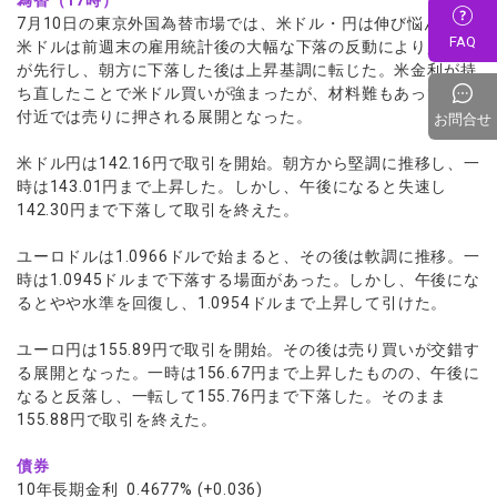
7月10日の東京外国為替市場では、米ドル・円は伸び悩んだ。
FAQ
米ドルは前週末の雇用統計後の大幅な下落の反動により買戻し
が先行し、朝方に下落した後は上昇基調に転じた。米金利が持
ち直したことで米ドル買いが強まったが、材料難もあって節目
付近では売りに押される展開となった。
お問合せ
米ドル円は142.16円で取引を開始。朝方から堅調に推移し、一
時は143.01円まで上昇した。しかし、午後になると失速し
142.30円まで下落して取引を終えた。
ユーロドルは1.0966ドルで始まると、その後は軟調に推移。一
時は1.0945ドルまで下落する場面があった。しかし、午後にな
るとやや水準を回復し、1.0954ドルまで上昇して引けた。
ユーロ円は155.89円で取引を開始。その後は売り買いが交錯す
る展開となった。一時は156.67円まで上昇したものの、午後に
なると反落し、一転して155.76円まで下落した。そのまま
155.88円で取引を終えた。
債券
10年長期金利 0.4677% (+0.036)