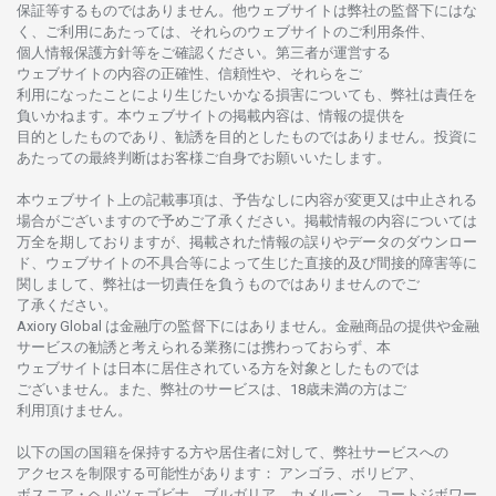
保証等するものではありません。
他
ウェブサイトは
弊社の
監督下にはな
く、
ご
利用に
あたっては、
それらの
ウェブサイトの
ご
利用条件、
個人情報保護方針等を
ご
確認ください。
第三者が
運営する
ウェブサイトの
内容の
正確性、信頼性や、それらをご
利用になったことにより
生じたいかな
る
損害についても、
弊社は
責任を
負いかね
ます。
本
ウェブサイトの
掲載内容は、
情報の
提供を
目的としたもの
であり、
勧誘を
目的としたもの
では
ありません。
投資に
あたっての
最終判断は
お
客様ご
自身でお
願いいたします。
本
ウェブサイト
上の
記載事項は、
予告なしに
内容が
変更又は
中止さ
れる
場合がございますので
予めご
了承ください。
掲載情報の
内容については
万全を
期しておりますが、
掲載さ
れた
情報の
誤りや
データの
ダウンロー
ド、
ウェブサイトの
不具合等に
よって
生じた
直接的及び
間接的障害等に
関し
まして、
弊社は
一切責任を
負うものではありませんのでご
了承ください
。
Axiory Global は
金融庁の
監督下にはありません。
金融商品の
提供や
金融
サービスの
勧誘と
考えられる
業務には
携わっておらず、
本
ウェブサイトは
日本に
居住さ
れて
いる
方を
対象としたもの
では
ございません。
また、
弊社の
サービスは、18
歳未満の
方は
ご
利用頂けません
。
以下の
国の
国籍を
保持する
方や
居住者に
対して、
弊社
サービスへの
アクセスを
制限する
可能性があります
： アンゴラ、ボリビア、
ボスニア
・
ヘルツェゴビナ、ブルガリア、カメルーン、コートジボワー