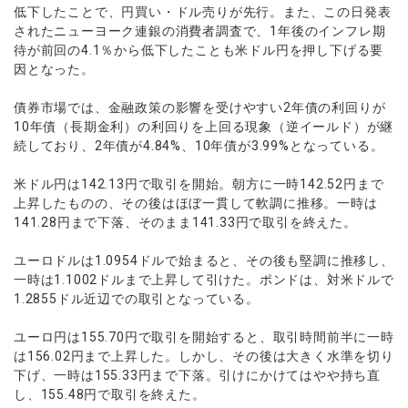
ウォレット口座
お知らせ
企業情報
NEW
低下したことで、円買い・ドル売りが先行。また、この日発表
AXIORYアプリ
日本時間表示インジケータ
貴金属CFD
取引時間
されたニューヨーク連銀の消費者調査で、1年後のインフレ期
マーケットニュース
ストライク インジケータ
会社概要
ソフトコモディティCFD
待が前回の4.1％から低下したことも米ドル円を押し下げる要
取引計算シミュレーター
AXIORYポータル
NEW
English
コーポレートニュース
MQLシグナル
因となった。
NEW
役員紹介
バトルCFD
注文執行ポリシー
日本語
口座開設する
キャンペーン
通貨インデックス
お問合せ
経済指標・予測カレンダー
債券市場では、金融政策の影響を受けやすい2年債の利回りが
عربى
トレードガイド
NEW
よくあるご質問
10年債（長期金利）の利回りを上回る現象（逆イールド）が継
休眠口座と凍結口座
デモ口座を開設する
Русский
続しており、2年債が4.84%、10年債が3.99%となっている。
Español
法人のお客様は
こちら
米ドル円は142.13円で取引を開始。朝方に一時142.52円まで
ไทย
上昇したものの、その後はほぼ一貫して軟調に推移。一時は
Tiếng Việt
141.28円まで下落、そのまま141.33円で取引を終えた。
ユーロドルは1.0954ドルで始まると、その後も堅調に推移し、
一時は1.1002ドルまで上昇して引けた。ポンドは、対米ドルで
1.2855ドル近辺での取引となっている。
ユーロ円は155.70円で取引を開始すると、取引時間前半に一時
は156.02円まで上昇した。しかし、その後は大きく水準を切り
下げ、一時は155.33円まで下落。引けにかけてはやや持ち直
し、155.48円で取引を終えた。