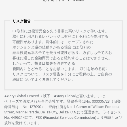
リスク警告
FX
取引には
投資元金を
失う
非常に
高い
リスクが
伴います。
取引に
利用さ
れる
レバレッジは
有利にも
不利にも
作用する
可能性があります。
具体的には、
オープンさ
れた
ポジションと
逆の
値動きがある
場合には
取引の
結果投資元本の
全てを
失う
可能性があり、
必ずしも
全てのお
客様に
適した
金融商品であると
確約することは
できません。
したがって、
投資は
損失を
許容できる
範囲内にとどめることを
お
願いします
。
取引を
始める
前に、
リスクについて、
リスク
警告を
十分に
ご
理解の
上、
ご
自身の
経験について
よく
考慮してください。
Axiory Global Limited（以下、Axiory Globalと言います。）は、
ベリーズで
設立さ
れた
合同会社です。
登録番号は
No. 000005723（旧登
録番号は、No. 127090）、
登録住所を
No. 1 Corner of William Fonseca
Street, Marine Parade, Belize City, Belize, C.A.にて
運営さ
れ、
ライセンス
No. 4496214
にて、FSC (Financial Services Commission)より
許認可及び
規制を
受けています。