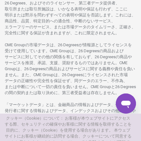
26 Degrees、
およびその
ライセンサー、
第三者
データ
提供者、
取引所または
取引所施設は、いかな
る
表明や
保証も
行わ
ず、
ここに
明示または
黙示を
問わ
ずすべての
表明や
保証を
否認し
ます。
これには、
商品性、品質、
特定目的への
適合性、
中断のない
サービス、
エラーフリーの
サービス、
または
市場
データの
タイムリーさ、正確さ、
完全性に
関する
保証が
含まれますが、これに
限定さ
れません。
CME Groupの
市場
データは、26 Degreesが
情報源として
ライセンスを
受けて
使用しています。
CME Groupは、26 Degreesの
商品および
サービスに
対してその
他の
関係を
有しておらず、26 Degreesの
商品や
サービスを
推奨、承認、支援、
奨励するものではありません。
CME
Groupは、26 Degreesの
商品および
サービスに
関する
義務や
責任を
負い
ません。また、CME Groupは、26 Degreesに
ライセンスさ
れた
市場
データの
正確性や
完全性を
保証せず、
同
データの
エラー、不作為、
または
中断について
一切の
責任を
負いません。
CME Groupと26 Degrees
の
間の
契約または
取り
決めに、
第三者受益者は
存在し
ません。
「マーケットデータ」とは、
金融商品の
情報および
データ、
金融商品の
発行者に
関する
情報および
データ、
インデックスおよびその
他の
情報や
データを
指し、26 Degreesまたは26 Degrees
グループ
会社が
提供する
クッキー（Cookie）について： お客様が本ウェブサイトにアクセス
製品や
サービスの
一部として、
更新頻度を
問わ
ず
提供さ
れるものを
する際、セキュリティの確保やお客様に関する情報を取得することを
意味し
ます。
目的に、クッキー（Cookie）を使用する場合があります。 本ウェブ
サイトにお客様が継続的に訪問する場合、クッキーについて同意する
© 2026
本
ウェブサイトは、AXIORYが
所有
・
運営しています。