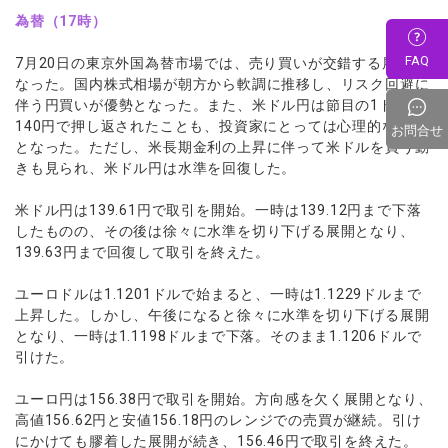
為替（17時）
FAQ
7月20日の東京外国為替市場では、売り買いが交錯する展開と
なった。国内株式相場が朝方から軟調に推移し、リスク回避に
伴う円買いが優勢となった。また、米ドル円は節目の1ドル
140円で押し返されたことも、投資家にとっては心理的な重石
お問合せ
となった。ただし、米長期金利の上昇に伴って米ドルを買う動
きも見られ、米ドル円は水準を回復した。
米ドル円は139.61円で取引を開始。一時は139.12円まで下落
したものの、その後は徐々に水準を切り下げる展開となり、
139.63円まで回復して取引を終えた。
ユーロドルは1.1201ドルで始まると、一時は1.1229ドルまで
上昇した。しかし、午後になると徐々に水準を切り下げる展開
となり、一時は1.1198ドルまで下落。そのまま1.1206ドルで
引けた。
ユーロ円は156.38円で取引を開始。方向感を欠く展開となり、
高値156.62円と安値156.18円のレンジでの売買が継続。引け
にかけても膠着した展開が続き、156.46円で取引を終えた。