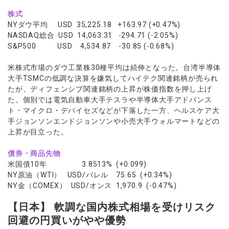
株式
NYダウ平均 USD 35,225.18 +163.97 (+0.47%)
NASDAQ総合 USD 14,063.31 -294.71 (-2.05%)
S&P500 USD 4,534.87 -30.85 (-0.68%)
米株式市場のダウ工業株30種平均は続伸となった。台湾半導体
大手TSMCの低調な決算を嫌気してハイテク関連銘柄が売られ
たが、ディフェンシブ関連銘柄の上昇が株価指数を押し上げ
た。個別では電気自動車大手テスラや半導体大手アドバンス
ト・マイクロ・デバイセズなどが下落した一方、ヘルスケア大
手ジョンソンエンドジョンソンや小売大手ウォルマートなどの
上昇が目立った。
債券・商品先物
米国債10年 3.8513% (+0.099)
NY原油（WTI） USD/バレル 75.65 (+0.34%)
NY金（COMEX） USD/オンス 1,970.9 (-0.47%)
【日本】 軟調な国内株式相場を受けリスク
回避の円買いがやや優勢