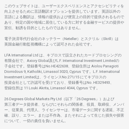
このウェブサイトは、
ユーザーエクスペリエンスと
アクセシビリティを
向上さ
せるために
言語翻訳
オプションを
提供しています。
英語以外の
言語に
よる
翻訳は、
情報の
提供および
便宜上の
目的で
提供さ
れるもの
で
あり、
特定の
国や
地域に
居住している
方に
対する
金融
サービスの
提供や
宣伝、
勧誘を
目的としたもの
では
ありません。
電子決済等代行会社の
ネッテラー
（Neteller）と
スクリル
（Skrill）は
英国金融行動監視機構に
よって
認可さ
れた
会社です。
LFA International Ltd は、
キプロスで
設立さ
れた
カードプロセシングの
有限会社で、Axiory Global
及び
L.F. International Investment Limitedの
子会社です。
登録番号は
No.HE422638、
登録住所は
Aiolou Panagioti
Diomidous 9, Katholiki, Limassol 3020, Cyprus です。L.F. International
Investment Limitedは、
ライセンス
No.271/15 にて
キプロスの
投資会社として
許認可を
受けており、
登録番号は
No. HE329493、
登録住所は
11 Louki Akrita, Limassol 4044, Cyprus です。
26 Degrees Global Markets Pty Ltd（以下「26 Degrees」）
および
第三者
データ
提供者、ならびにそれらの関係者、役員、取締役、メンバ
ー、従業員、代理人、ライセンサーは、
市場
データに
関する
遅延、不正
確、誤り、エラー、
または
不作為、
またそれに
よって
生じた
損失や
損害
について、
一切の
責任を
負いません。