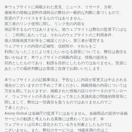
本
ウェブサイトに
掲載さ
れた
意見、ニュース、リサーチ、分析、
価格等の
情報は
資料作成時点の
弊社の
一般的な
判断に
基づくもので、
投資の
アドバイスを
するもの
では
ありません。
第三者の
リンク
使用に
関し、
リンク
先の
内容を
保証等するものではありません。
他
ウェブサイトは
弊社の
監督下にはな
く、
ご
利用に
あたっては、
それらの
ウェブサイトの
ご
利用条件、
個人情報保護方針等を
ご
確認ください。
第三者が
運営する
ウェブサイトの
内容の
正確性、信頼性や、それらをご
利用になったことにより
生じたいかな
る
損害についても、
弊社は
責任を
負いかね
ます。
本
ウェブサイトの
掲載内容は、
情報の
提供を
目的としたもの
であり、
勧誘を
目的としたもの
では
ありません。
投資に
あたっての
最終判断は
お
客様ご
自身でお
願いいたします。
本
ウェブサイト
上の
記載事項は、
予告なしに
内容が
変更又は
中止さ
れる
場合がございますので
予めご
了承ください。
掲載情報の
内容については
万全を
期しておりますが、
掲載さ
れた
情報の
誤りや
データの
ダウンロー
ド、
ウェブサイトの
不具合等に
よって
生じた
直接的及び
間接的障害等に
関し
まして、
弊社は
一切責任を
負うものではありませんのでご
了承ください
。
Axiory Global は
金融庁の
監督下にはありません。
金融商品の
提供や
金融
サービスの
勧誘と
考えられる
業務には
携わっておらず、
本
ウェブサイトは
日本に
居住さ
れて
いる
方を
対象としたもの
では
ございません。
また、
弊社の
サービスは、18
歳未満の
方は
ご