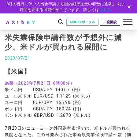
8月の祝日に伴い入出金申請より国内銀行送金の着金に通常よりお
時間を要する可能性がございます。詳しくは
こちら
AXIORYポータル
口座開設
米失業保険申請件数が予想外に減
少、米ドルが買われる展開に
はじめに
2023/07/21
はじめに
取引
【米国】
ライセンス
取引商品
取引条件
口座
為替（2023年7月21日 6時00分）
安全性
米ドル円 USD/JPY 140.07 (円)
FX（通貨ペア）
スプレッド・手数料
口座の種類
口座開設
プラットフォーム
ユーロ米ドル EUR/USD 1.1129 (米ドル)
現物株式
ゼロカットとロスカット
ユーロ円 EUR/JPY 155.90 (円)
口座タイプ
口座開設フォーム
プラットフォーム
ツール
パートナー
ポンド円 GBP/JPY 180.24 (円)
ETF
スワップとロールオーバー
法人のお客様
必要書類
ポンド米ドル GBP/USD 1.2870 (米ドル)
MT5
MT4/MT5 ヒストリカルデータ
パートナーシップ・プログラム
ニュース
株式CFD
入出金方法
ゼロ口座
開設方法
NEW
MT4
EA(エキスパートアドバイザー)
株価指数CFD
レバレッジ
NEW
イントロデュース・パートナープログラム（IP）
ニュースリリース
7月20日のニューヨーク外国為替市場では、米ドルが買われる
会社概要
デモ口座
cTrader
カスタムインジケーター
展開となった。この日発表された米新規失業保険申請件数（前
エネルギーCFD
約定率
特別・VIPプログラム
NEW