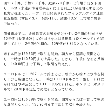
ウォレット口座
お知らせ
企業情報
NEW
回237千件、予想239千件、結果228千件）は市場予想を下回
AXIORYアプリ
日本時間表示インジケータ
貴金属CFD
取引時間
り、FRB（米連邦準備理事会）による利上げが長期化するとの
マーケットニュース
ストライク インジケータ
会社概要
ソフトコモディティCFD
見方が強まった。一方、同日発表されたフィラデルフィア連銀
取引計算シミュレーター
AXIORYポータル
NEW
English
コーポレートニュース
MQLシグナル
景況指数（前回-13.7、予想-11.0、結果-13.5）は市場予想を
NEW
役員紹介
バトルCFD
注文執行ポリシー
日本語
口座開設する
下回った。
キャンペーン
通貨インデックス
お問合せ
経済指標・予測カレンダー
عربى
トレードガイド
NEW
よくあるご質問
債券市場では、金融政策の影響を受けやすい2年債の利回りが
休眠口座と凍結口座
デモ口座を開設する
Русский
10年債（長期金利）の利回りを上回る現象（逆イールド）が継
Español
続しており、2年債が4.86%、10年債が3.85%となっている。
法人のお客様は
こちら
ไทย
米ドル円は139.53円で取引を開始。朝方から堅調な展開とな
Tiếng Việt
り、一時は140.50円まで上昇した。しかし、午後になると反落
し、140.08円まで下落して取引を終えた。
ユーロドルは1.1207ドルで始まると、朝方から徐々に水準を切
り下げる展開となった。一時は1.1118ドルまで下落し、引けに
かけてはやや反発して1.1130ドルで引けた。ポンドは、対米ド
ルで1.2870ドル近辺での取引となっている。
ユーロ円は156.38円で取引を開始。朝方からほぼ一貫して軟調
な展開となった。155.90円まで下落して取引を終えた。