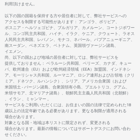
利用頂けません
。
以下の
国の
国籍を
保持する
方や
居住者に
対して、
弊社
サービスへの
アクセスを
制限する
可能性があります
： アンゴラ、ボリビア、
ボスニア
・
ヘルツェゴビナ、ブルガリア、カメルーン、コートジボワー
ル、
コンゴ
民主共和国、ハイチ、イラク、ケニア、クウェート、
ラオス
人民民主共和国、レバノン、モナコ、ネパール、パプアニューギニア、
南
スーダン、ベネズエラ、ベトナム、
英国領
ヴァージン
諸島、
イエメン。
尚、
以下の
国および
地域の
居住者に
対しては、
弊社
サービスを
提供しておりません
：
ベラルーシ
共和国、ベリーズ、カナダ、キュー
バ、
欧州連合
（EU）
および
欧州経済領域
（EEA）加盟国、インドネシ
ア、
モーリシャス
共和国、ルーマニア、
ロシア
連邦および
占領地
（クリ
ミア、ドネツク、ルハンシク）、シリア、
アメリカ
合衆国
（および
米国領土
-
バージン
諸島、合衆国領有小島、プエルトリコ、グアム、
米領
サモア、
北
マリアナ
諸島）、
朝鮮民主主義人民共和国
（北朝鮮）
、イラン 、ミャンマー 。
サービスを
ご
利用いただくには、お
住まいの
国の
法律で
定められた
18
歳以上の
法定年齢である
必要があります。
更な
る
制限が
適用さ
れる
場合があります。
対象となる
国
・
地域は
本
リストに
限定さ
れず、
変更さ
れる
場合があります。
最新の
情報については
サポートデスクに
お
問い
合わ
せくださ
い。