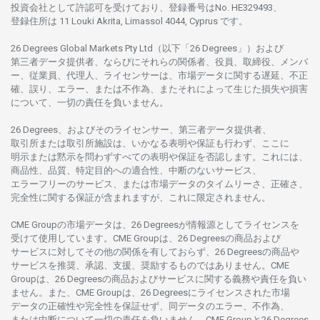
投資会社として
許認可を
受けており、
登録番号は
No. HE329493、
登録住所は
11 Louki Akrita, Limassol 4044, Cyprus です。
26 Degrees Global Markets Pty Ltd（以下「26 Degrees」）
および
第三者
データ
提供者、ならびにそれらの関係者、役員、取締役、メンバ
ー、従業員、代理人、ライセンサーは、
市場
データに
関する
遅延、不正
確、誤り、エラー、
または
不作為、
またそれに
よって
生じた
損失や
損害
について、
一切の
責任を
負いません。
26 Degrees、
およびその
ライセンサー、
第三者
データ
提供者、
取引所または
取引所施設は、いかな
る
表明や
保証も
行わ
ず、
ここに
明示または
黙示を
問わ
ずすべての
表明や
保証を
否認し
ます。
これには、
商品性、品質、
特定目的への
適合性、
中断のない
サービス、
エラーフリーの
サービス、
または
市場
データの
タイムリーさ、正確さ、
完全性に
関する
保証が
含まれますが、これに
限定さ
れません。
CME Groupの
市場
データは、26 Degreesが
情報源として
ライセンスを
受けて
使用しています。
CME Groupは、26 Degreesの
商品および
サービスに
対してその
他の
関係を
有しておらず、26 Degreesの
商品や
サービスを
推奨、承認、支援、
奨励するものではありません。
CME
Groupは、26 Degreesの
商品および
サービスに
関する
義務や
責任を
負い
ません。また、CME Groupは、26 Degreesに
ライセンスさ
れた
市場
データの
正確性や
完全性を
保証せず、
同
データの
エラー、不作為、
または
中断について
一切の
責任を
負いません。
CME Groupと26 Degrees