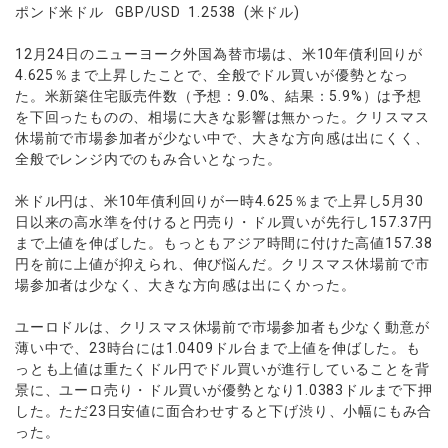
ウォレット口座
お知らせ
企業情報
NEW
ポンド米ドル GBP/USD 1.2538 (米ドル)
AXIORYアプリ
日本時間表示インジケータ
貴金属CFD
取引時間
マーケットニュース
ストライク インジケータ
会社概要
ソフトコモディティCFD
12月24日のニューヨーク外国為替市場は、米10年債利回りが
取引計算シミュレーター
AXIORYポータル
NEW
English
コーポレートニュース
4.625％まで上昇したことで、全般でドル買いが優勢となっ
MQLシグナル
NEW
役員紹介
バトルCFD
注文執行ポリシー
日本語
口座開設する
た。米新築住宅販売件数（予想：9.0%、結果：5.9%）は予想
キャンペーン
通貨インデックス
お問合せ
経済指標・予測カレンダー
を下回ったものの、相場に大きな影響は無かった。クリスマス
عربى
トレードガイド
NEW
よくあるご質問
休場前で市場参加者が少ない中で、大きな方向感は出にくく、
休眠口座と凍結口座
デモ口座を開設する
Русский
全般でレンジ内でのもみ合いとなった。
Español
法人のお客様は
こちら
米ドル円は、米10年債利回りが一時4.625％まで上昇し5月30
ไทย
日以来の高水準を付けると円売り・ドル買いが先行し157.37円
Tiếng Việt
まで上値を伸ばした。もっともアジア時間に付けた高値157.38
円を前に上値が抑えられ、伸び悩んだ。クリスマス休場前で市
場参加者は少なく、大きな方向感は出にくかった。
ユーロドルは、クリスマス休場前で市場参加者も少なく動意が
薄い中で、23時台には1.0409ドル台まで上値を伸ばした。も
っとも上値は重たくドル円でドル買いが進行していることを背
景に、ユーロ売り・ドル買いが優勢となり1.0383ドルまで下押
した。ただ23日安値に面合わせすると下げ渋り、小幅にもみ合
った。