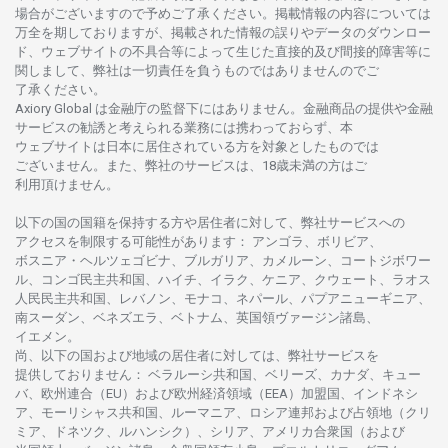
場合がございますので
予めご
了承ください。
掲載情報の
内容については
万全を
期しておりますが、
掲載さ
れた
情報の
誤りや
データの
ダウンロー
ド、
ウェブサイトの
不具合等に
よって
生じた
直接的及び
間接的障害等に
関し
まして、
弊社は
一切責任を
負うものではありませんのでご
了承ください
。
Axiory Global は
金融庁の
監督下にはありません。
金融商品の
提供や
金融
サービスの
勧誘と
考えられる
業務には
携わっておらず、
本
ウェブサイトは
日本に
居住さ
れて
いる
方を
対象としたもの
では
ございません。
また、
弊社の
サービスは、18
歳未満の
方は
ご
利用頂けません
。
以下の
国の
国籍を
保持する
方や
居住者に
対して、
弊社
サービスへの
アクセスを
制限する
可能性があります
： アンゴラ、ボリビア、
ボスニア
・
ヘルツェゴビナ、ブルガリア、カメルーン、コートジボワー
ル、
コンゴ
民主共和国、ハイチ、イラク、ケニア、クウェート、
ラオス
人民民主共和国、レバノン、モナコ、ネパール、パプアニューギニア、
南
スーダン、ベネズエラ、ベトナム、
英国領
ヴァージン
諸島、
イエメン。
尚、
以下の
国および
地域の
居住者に
対しては、
弊社
サービスを
提供しておりません
：
ベラルーシ
共和国、ベリーズ、カナダ、キュー
バ、
欧州連合
（EU）
および
欧州経済領域
（EEA）加盟国、インドネシ
ア、
モーリシャス
共和国、ルーマニア、
ロシア
連邦および
占領地
（クリ
ミア、ドネツク、ルハンシク）、シリア、
アメリカ
合衆国
（および