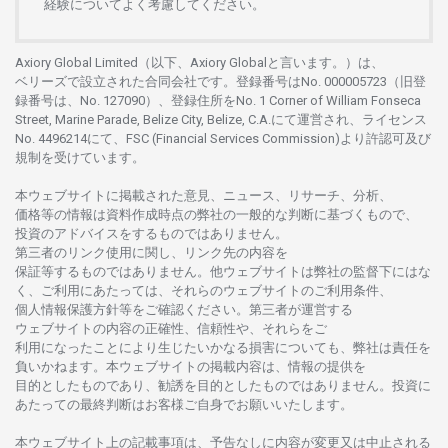
経験について
よく
考慮してください。
Axiory Global Limited（以下、Axiory Globalと言います。）は、
ベリーズで
設立さ
れた
合同会社です。
登録番号は
No. 000005723（旧登
録番号は、No. 127090）、
登録住所を
No. 1 Corner of William Fonseca
Street, Marine Parade, Belize City, Belize, C.A.にて
運営さ
れ、
ライセンス
No. 4496214
にて、FSC (Financial Services Commission)より
許認可及び
規制を
受けています。
本
ウェブサイトに
掲載さ
れた
意見、ニュース、リサーチ、分析、
価格等の
情報は
資料作成時点の
弊社の
一般的な
判断に
基づくもので、
投資の
アドバイスを
するもの
では
ありません。
第三者の
リンク
使用に
関し、
リンク
先の
内容を
保証等するものではありません。
他
ウェブサイトは
弊社の
監督下にはな
く、
ご
利用に
あたっては、
それらの
ウェブサイトの
ご
利用条件、
個人情報保護方針等を
ご
確認ください。
第三者が
運営する
ウェブサイトの
内容の
正確性、信頼性や、それらをご
利用になったことにより
生じたいかな
る
損害についても、
弊社は
責任を
負いかね
ます。
本
ウェブサイトの
掲載内容は、
情報の
提供を
目的としたもの
であり、
勧誘を
目的としたもの
では
ありません。
投資に
あたっての
最終判断は
お
客様ご
自身でお
願いいたします。
本
ウェブサイト
上の
記載事項は、
予告なしに
内容が
変更又は
中止さ
れる