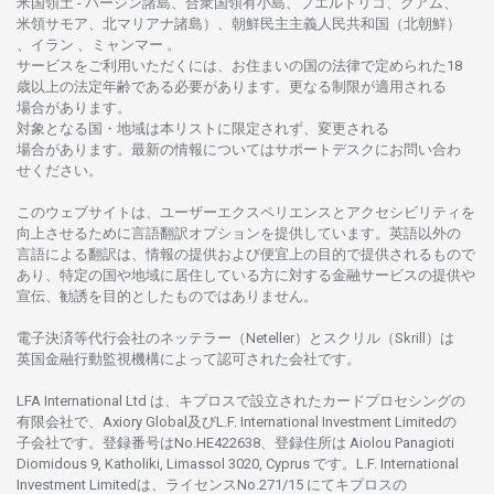
米国領土
-
バージン
諸島、合衆国領有小島、プエルトリコ、グアム、
米領
サモア、
北
マリアナ
諸島）、
朝鮮民主主義人民共和国
（北朝鮮）
、イラン 、ミャンマー 。
サービスを
ご
利用いただくには、お
住まいの
国の
法律で
定められた
18
歳以上の
法定年齢である
必要があります。
更な
る
制限が
適用さ
れる
場合があります。
対象となる
国
・
地域は
本
リストに
限定さ
れず、
変更さ
れる
場合があります。
最新の
情報については
サポートデスクに
お
問い
合わ
せくださ
い。
このウェブサイトは、
ユーザーエクスペリエンスと
アクセシビリティを
向上さ
せるために
言語翻訳
オプションを
提供しています。
英語以外の
言語に
よる
翻訳は、
情報の
提供および
便宜上の
目的で
提供さ
れるもの
で
あり、
特定の
国や
地域に
居住している
方に
対する
金融
サービスの
提供や
宣伝、
勧誘を
目的としたもの
では
ありません。
電子決済等代行会社の
ネッテラー
（Neteller）と
スクリル
（Skrill）は
英国金融行動監視機構に
よって
認可さ
れた
会社です。
LFA International Ltd は、
キプロスで
設立さ
れた
カードプロセシングの
有限会社で、Axiory Global
及び
L.F. International Investment Limitedの
子会社です。
登録番号は
No.HE422638、
登録住所は
Aiolou Panagioti
Diomidous 9, Katholiki, Limassol 3020, Cyprus です。L.F. International
Investment Limitedは、
ライセンス
No.271/15 にて
キプロスの