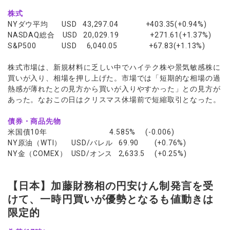
株式
NYダウ平均 USD 43,297.04 +403.35(+0.94%)
NASDAQ総合 USD 20,029.19 +271.61(+1.37%)
S&P500 USD 6,040.05 +67.83(+1.13%)
株式市場は、新規材料に乏しい中でハイテク株や景気敏感株に
買いが入り、相場を押し上げた。市場では「短期的な相場の過
熱感が薄れたとの見方から買いが入りやすかった」との見方が
あった。なおこの日はクリスマス休場前で短縮取引となった。
債券・商品先物
米国債10年 4.585% (-0.006)
NY原油（WTI） USD/バレル 69.90 (+0.76%)
NY金（COMEX） USD/オンス 2,633.5 (+0.25%)
【日本】加藤財務相の円安けん制発言を受
けて、一時円買いが優勢となるも値動きは
限定的