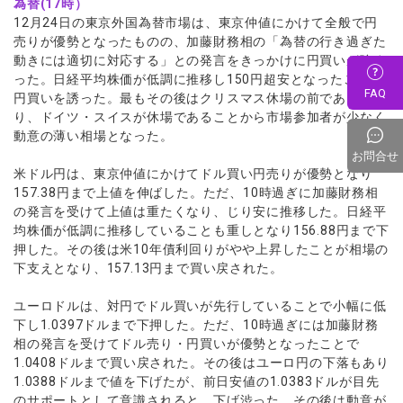
為替(17時）
12月24日の東京外国為替市場は、東京仲値にかけて全般で円
売りが優勢となったものの、加藤財務相の「為替の行き過ぎた
動きには適切に対応する」との発言をきっかけに円買いが強ま
った。日経平均株価が低調に推移し150円超安となったことも
FAQ
円買いを誘った。最もその後はクリスマス休場の前であった
り、ドイツ・スイスが休場であることから市場参加者が少なく
動意の薄い相場となった。
お問合せ
米ドル円は、東京仲値にかけてドル買い円売りが優勢となり
157.38円まで上値を伸ばした。ただ、10時過ぎに加藤財務相
の発言を受けて上値は重たくなり、じり安に推移した。日経平
均株価が低調に推移していることも重しとなり156.88円まで下
押した。その後は米10年債利回りがやや上昇したことが相場の
下支えとなり、157.13円まで買い戻された。
ユーロドルは、対円でドル買いが先行していることで小幅に低
下し1.0397ドルまで下押した。ただ、10時過ぎには加藤財務
相の発言を受けてドル売り・円買いが優勢となったことで
1.0408ドルまで買い戻された。その後はユーロ円の下落もあり
1.0388ドルまで値を下げたが、前日安値の1.0383ドルが目先
のサポートとして意識されると、下げ渋った。その後は動意が