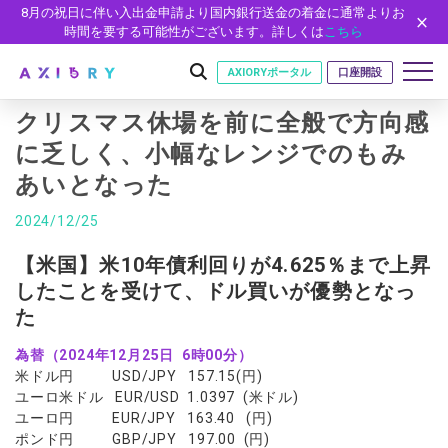
8月の祝日に伴い入出金申請より国内銀行送金の着金に通常よりお
時間を要する可能性がございます。詳しくは
こちら
AXIORYポータル
口座開設
クリスマス休場を前に全般で方向感
に乏しく、小幅なレンジでのもみ
あいとなった
はじめに
はじめに
2024/12/25
取引
ライセンス
取引商品
取引条件
【米国】米10年債利回りが4.625％まで上昇
口座
安全性
したことを受けて、ドル買いが優勢となっ
FX（通貨ペア）
スプレッド・手数料
口座の種類
口座開設
プラットフォーム
た
現物株式
ゼロカットとロスカット
口座タイプ
口座開設フォーム
プラットフォーム
ツール
パートナー
為替（2024年12月25日 6時00分）
ETF
スワップとロールオーバー
法人のお客様
必要書類
米ドル円 USD/JPY 157.15(円)
MT5
MT4/MT5 ヒストリカルデータ
パートナーシップ・プログラム
ニュース
株式CFD
入出金方法
ゼロ口座
開設方法
ユーロ米ドル EUR/USD 1.0397 (米ドル)
NEW
MT4
EA(エキスパートアドバイザー)
株価指数CFD
レバレッジ
NEW
ユーロ円 EUR/JPY 163.40 (円)
イントロデュース・パートナープログラム（IP）
ニュースリリース
会社概要
デモ口座
cTrader
カスタムインジケーター
ポンド円 GBP/JPY 197.00 (円)
エネルギーCFD
約定率
特別・VIPプログラム
NEW