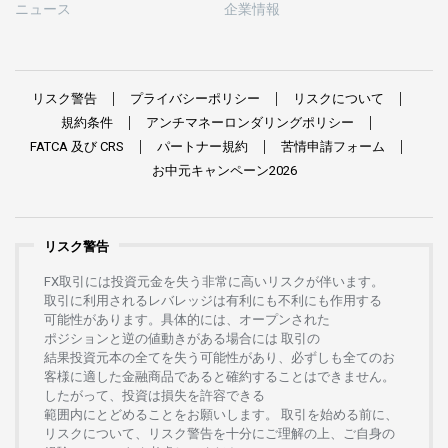
ニュース
企業情報
リスク
警告
プライバシーポリシー
リスクについて
規約条件
アンチマネーロンダリングポリシー
FATCA
及び
CRS
パートナー
規約
苦情申請
フォーム
お
中元
キャンペーン
2026
リスク警告
FX
取引には
投資元金を
失う
非常に
高い
リスクが
伴います。
取引に
利用さ
れる
レバレッジは
有利にも
不利にも
作用する
可能性があります。
具体的には、
オープンさ
れた
ポジションと
逆の
値動きがある
場合には
取引の
結果投資元本の
全てを
失う
可能性があり、
必ずしも
全てのお
客様に
適した
金融商品であると
確約することは
できません。
したがって、
投資は
損失を
許容できる
範囲内にとどめることを
お
願いします
。
取引を
始める
前に、
リスクについて、
リスク
警告を
十分に
ご
理解の
上、
ご
自身の