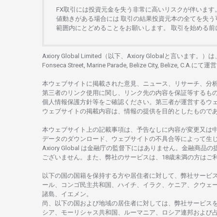
FX
取引には
投資元金を
失う
非常に
高い
リスクが
伴います
値動きがある
場合には
取引の
結果投資元本の
全てを
失う
範囲内にとどめることを
お
願いします
。
取引を
始める
前
Axiory Global Limited（以下、Axiory Globalと言います。）
Fonseca Street, Marine Parade, Belize City, Belize, C.A.にて
運営
本
ウェブサイトに
掲載さ
れた
意見、ニュース、リサーチ、分
第三者の
リンク
使用に
関し、
リンク
先の
内容を
保証等するも
個人情報保護方針等を
ご
確認ください。
第三者が
運営する
ウ
ウェブサイトの
掲載内容は、
情報の
提供を
目的としたもの
で
本
ウェブサイト
上の
記載事項は、
予告なしに
内容が
変更又は
データの
ダウンロード、
ウェブサイトの
不具合等に
よって
生
Axiory Global は
金融庁の
監督下にはありません。
金融商品の
ございません。
また、
弊社の
サービスは、18
歳未満の
方は
ご
以下の
国の
国籍を
保持する
方や
居住者に
対して、
弊社
サービ
ール、
コンゴ
民主共和国、ハイチ、イラク、ケニア、クウェ
諸島、
イエメン。
尚、
以下の
国および
地域の
居住者に
対しては、
弊社
サービス
シア、
モーリシャス
共和国、ルーマニア、
ロシア
連邦および