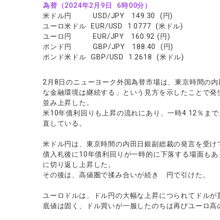
ソフトコモデ
為替（2024年2月
9
日 6時00分）
米ドル円 USD/JPY 149.30 (円)
バトルCFD
ユーロ米ドル EUR/USD 1.0777 (米ドル)
ユーロ円 EUR/JPY 160.92 (円)
ポンド円 GBP/JPY 188.40 (円)
ポンド米ドル GBP/USD 1.2618 (米ドル)
2月8日のニューヨーク外国為替市場は、東京時間の
な金融環境は継続する」という見方を示したことで発
並み上昇した。
米10年債利回りも上昇の流れにあり、一時4.12％ま
直している。
米ドル円は、東京時間の内田日銀副総裁の発言を受けて
債入札後に10年債利回りが一時的に下落する場面もあった
に切り返し上昇した。
その後は、高値圏で揉み合いが続き 円で引けた。
ユーロドルは、ドル円の大幅な上昇につられてドルが買
底値は固く、ドル買いが一服したのちは再びユーロ高の