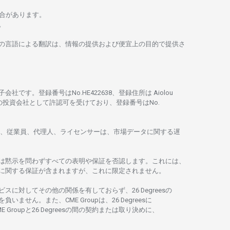
合があります。
。
の
言語に
よる
翻訳は、
情報の
提供および
便宜上の
目的で
提供さ
子会社です。
登録番号は
No.HE422638、
登録住所は
Aiolou
の
投資会社として
許認可を
受けており、
登録番号は
No.
、従業員、代理人、ライセンサーは、
市場
データに
関する
遅
は
黙示を
問わ
ずすべての
表明や
保証を
否認し
ます。
これには、
に
関する
保証が
含まれますが、これに
限定さ
れません。
ビスに
対してその
他の
関係を
有しておらず、26 Degreesの
を
負いません。また、CME Groupは、26 Degreesに
E Groupと26 Degreesの
間の
契約または
取り
決めに、