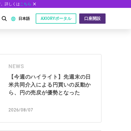
す。詳しくは
こちら
AXIORYポータル
口座開設
日本語
English
P）
日本語
NEWS
عربى
【今週のハイライト】先週末の日
Русский
米共同介入による円買いの反動か
問
Español
ら、円の売戻が優勢となった
ไทย
2026/08/07
Tiếng Việt