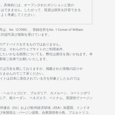
す。
具体的には、
オープンさ
れた
ポジションと
逆の
とは
できません。したがって、
投資は
損失を
許容できる
て
よく
考慮してください。
号は、No. 127090）、
登録住所を
No. 1 Corner of William
り
許認可及び
規制を
受けています。
の
アドバイスを
するもの
では
ありません。
ては、
それらの
ウェブサイトの
ご
利用条件、
じたいかな
る
損害についても、
弊社は
責任を
負いかね
ます。
本
客様ご
自身でお
願いいたします。
ては
万全を
期しておりますが、
掲載さ
れた
情報の
誤りや
りませんのでご
了承ください
。
イトは
日本に
居住さ
れて
いる
方を
対象としたもの
では
・
ヘルツェゴビナ、ブルガリア、カメルーン、コートジボワ
ニア、
南
スーダン、ベネズエラ、ベトナム、
英国領
ヴァージン
州連合
（EU）
および
欧州経済領域
（EEA）加盟国、インドネ
び
米国領土
-
バージン
諸島、合衆国領有小島、プエルトリコ、