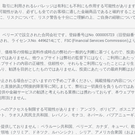
。
取引に
利用さ
れる
レバレッジは
有利にも
不利にも
作用する
可能性がありま
可能性があり、
必ずしも
全てのお
客様に
適した
金融商品であると
確約するこ
に、リスクについて、
リスク
警告を
十分に
ご
理解の
上、
ご
自身の
経験につい
は、
ベリーズで
設立さ
れた
合同会社です。
登録番号は
No. 000005723（旧登録番
さ
れ、
ライセンス
No. 4496214
にて、FSC (Financial Services Commission)よ
析、
価格等の
情報は
資料作成時点の
弊社の
一般的な
判断に
基づくもので、
投資
のではありません。
他
ウェブサイトは
弊社の
監督下にはな
く、
ご
利用に
あたっ
ェブサイトの
内容の
正確性、信頼性や、それらをご
利用になったことにより
生
あり、
勧誘を
目的としたもの
では
ありません。
投資に
あたっての
最終判断は
お
中止さ
れる
場合がございますので
予めご
了承ください。
掲載情報の
内容につい
じた
直接的及び
間接的障害等に
関し
まして、
弊社は
一切責任を
負うものではあ
提供や
金融
サービスの
勧誘と
考えられる
業務には
携わっておらず、
本
ウェブサ
利用頂けません
。
スへの
アクセスを
制限する
可能性があります
： アンゴラ、ボリビア、
ボスニア
ート、
ラオス
人民民主共和国、レバノン、モナコ、ネパール、パプアニューギ
を
提供しておりません
：
ベラルーシ
共和国、ベリーズ、カナダ、キューバ、
欧
占領地
（クリミア、ドネツク、ルハンシク）、シリア、
アメリカ
合衆国
（およ