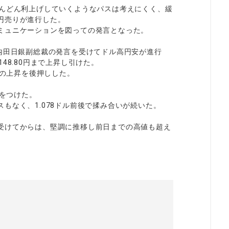
どんどん利上げしていくようなパスは考えにくく、緩
円売りが進行した。
ミュニケーションを図っての発言となった。
内田日銀副総裁の発言を受けてドル高円安が進行
48.80円まで上昇し引けた。
円の上昇を後押しした。
ルをつけた。
もなく、1.078ドル前後で揉み合いが続いた。
受けてからは、堅調に推移し前日までの高値も超え