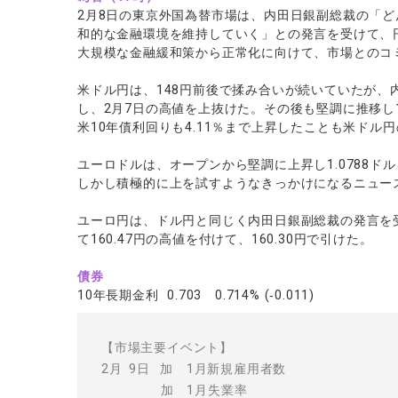
2月8日の東京外国為替市場は、内田日銀副総裁の「
和的な金融環境を維持していく」との発言を受けて、
大規模な金融緩和策から正常化に向けて、市場とのコ
米ドル円は、148円前後で揉み合いが続いていたが、
し、2月7日の高値を上抜けた。その後も堅調に推移し1
米10年債利回りも4.11％まで上昇したことも米ドル
ユーロドルは、オープンから堅調に上昇し1.0788ド
しかし積極的に上を試すようなきっかけになるニュース
ユーロ円は、ドル円と同じく内田日銀副総裁の発言を
て160.47円の高値を付けて、160.30円で引けた。
債券
10年長期金利 0.703 0.714% (‐0.011)
【市場主要イベント】
2月 9日 加 1月新規雇用者数
加 1月失業率