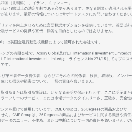
共和国
（北朝鮮） 、イラン 、ミャンマー 。
られた
18
歳以上の
法定年齢である
必要があります。
更な
る
制限が
適用さ
れる
場
合があります。
最新の
情報については
サポートデスクに
お
問い
合わ
せくださ
い
ビリティを
向上さ
せるために
言語翻訳
オプションを
提供しています。
英語以外
金融
サービスの
提供や
宣伝、
勧誘を
目的としたもの
では
ありません。
ill）は
英国金融行動監視機構に
よって
認可さ
れた
会社です。
シングの
有限会社で、Axiory Global
及び
L.F. International Investment Limitedの
L.F. International Investment Limitedは、
ライセンス
No.271/15 にて
キプロス
rus です。
よび
第三者
データ
提供者、ならびにそれらの関係者、役員、取締役、メンバー
て
生じた
損失や
損害について、
一切の
責任を
負いません。
、
取引所または
取引所施設は、いかな
る
表明や
保証も
行わ
ず、
ここに
明示また
エラーフリーの
サービス、
または
市場
データの
タイムリーさ、正確さ、
完全性
センスを
受けて
使用しています。
CME Groupは、26 Degreesの
商品および
サー
ません。
CME Groupは、26 Degreesの
商品および
サービスに
関する
義務や
責任
同
データの
エラー、不作為、
または
中断について
一切の
責任を
負いません。
CM