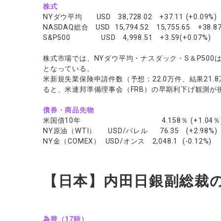
株式
NYダウ平均 USD 38,728.02 +37.11 (+0.09%)
NASDAQ総合 USD 15,794.52 15,755.65 +38.87
S&P500 USD 4,998.51 +3.59(+0.07%)
株式市場では、NYダウ平均・ナスダック・S＆P50
となっている。
米新規失業保険申請件数（予想：22.0万件、結果21
ると、米連邦準備理事会（FRB）の早期利下げ観測が
債券・商品先物
米国債10年 4.158％ (+1.04％
NY原油（WTI） USD/バレル 76.35 (+2.98%)
NY金（COMEX） USD/オンス 2,048.1 (-0.12%)
【日本】内田日銀副総裁
為替（17時）