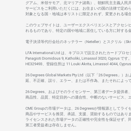
グアム、
米領
サモア、
北
マリアナ
諸島）、
朝鮮民主主義人民
サービスを
ご
利用いただくには、お
住まいの
国の
法律で
定め
対象となる
国
・
地域は
本
リストに
限定さ
れず、
変更さ
れる
場
このウェブサイトは、
ユーザーエクスペリエンスと
アクセシ
れるもの
であり、
特定の
国や
地域に
居住している
方に
対する
電子決済等代行会社の
ネッテラー
（Neteller）と
スクリル
（Skr
LFA International Ltd は、
キプロスで
設立さ
れた
カードプロセ
Panagioti Diomidous 9, Katholiki, Limassol 3020, Cyprus です。
HE329493、
登録住所は
11 Louki Akrita, Limassol 4044, Cyp
26 Degrees Global Markets Pty Ltd（以下「26 Degrees」）
お
延、不正確、誤り、エラー、
または
不作為、
またそれに
よっ
26 Degrees、
およびその
ライセンサー、
第三者
データ
提供者
商品性、品質、
特定目的への
適合性、
中断のない
サービス、
CME Groupの
市場
データは、26 Degreesが
情報源として
ライ
商品や
サービスを
推奨、承認、支援、
奨励するものではあり
ライセンスさ
れた
市場
データの
正確性や
完全性を
保証せず、
第三者受益者は
存在し
ません。