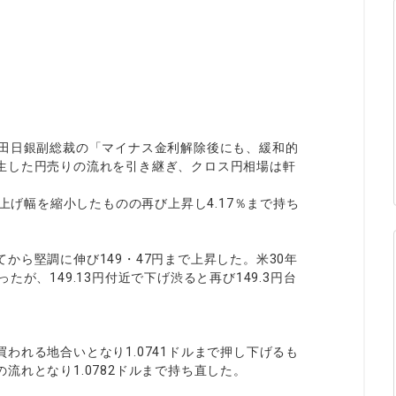
ィティCFD
NEW
取引計算シミュレーター
注文執行ポリシー
経済指標・予測カレンダー
休眠口座と凍結口座
内田日銀副総裁の「マイナス金利解除後にも、緩和的
生した円売りの流れを引き継ぎ、クロス円相場は軒
で上げ幅を縮小したものの再び上昇し4.17％まで持ち
から堅調に伸び149・47円まで上昇した。米30年
が、149.13円付近で下げ渋ると再び149.3円台
われる地合いとなり1.0741ドルまで押し下げるも
流れとなり1.0782ドルまで持ち直した。