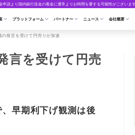
出金申請より国内銀行送金の着金に通常よりお時間を要する可能性がございま
座
プラットフォーム
パートナー
ニュース
会社概要
裁の発言を受けて円売りが加速
口座の種類
プラットフォーム
パートナーシップ・プログラム
取引条件
口座開設
ツール
ニュースリリース
企業情報
ア）
座タイプ
MT5
イントロデュース・パートナープログラム（I
スプレッド・手数料
口座開設フォーム
MT4/MT5 ヒストリカルデータ
お知らせ
会社概要
発言を受けて円売
人のお客様
MT4
特別・VIPプログラム
ゼロカットとロスカット
必要書類
EA(エキスパートアドバイザー)
マーケットニュース
役員紹介
NEW
ロ口座
cTrader
スワップとロールオーバー
開設方法
カスタムインジケーター
コーポレートニュース
お問合せ
NEW
AXIORYアプリ
入出金方法
日本時間表示インジケータ
キャンペーン
よくあるご質
モ口座
D
レバレッジ
ストライク インジケータ
トレードガイド
ォレット口座
NEW
NEW
NEW
AXIORYポータル
で、早期利下げ観測は後
FD
MQLシグナル
約定率
NEW
取引時間
通貨インデックス