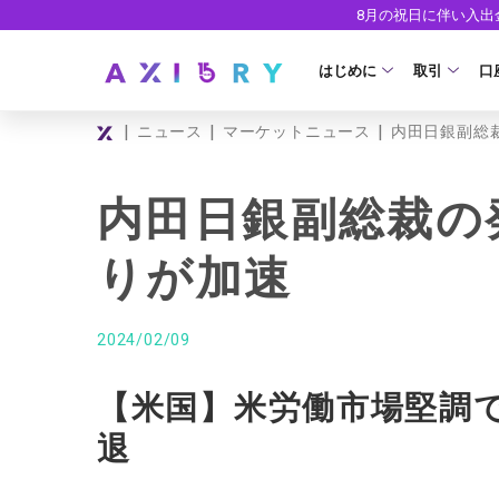
8月の祝日に伴い入
はじめに
取引
口
|
|
|
ニュース
マーケットニュース
内田日銀副総
取引商品
はじめに
ライセンス
FX（通貨ペ
口
内田日銀副総裁の
安全性
現物株式
法
りが加速
ETF
ゼ
株式CFD
デ
2024/02/09
株価指数CF
ウ
【米国】米労働市場堅調
エネルギーC
退
貴金属CFD