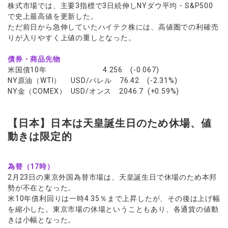
株式市場では、主要3指標で3日続伸しNYダウ平均・S&P500
で史上最高値を更新した。
ただ前日から急伸していたハイテク株には、高値圏での利確売
りが入りやすく上値の重しとなった。
債券・商品先物
米国債10年 4.256 (-0.067)
NY原油（WTI） USD/バレル 76.42 (-2.31%)
NY金（COMEX） USD/オンス 2046.7 (+0.59%)
【日本】日本は天皇誕生日のため休場、値
動きは限定的
為替（17時）
2月23日の東京外国為替市場は、天皇誕生日で休場のため本邦
勢が不在となった。
米10年債利回りは一時4.35％まで上昇したが、その後は上げ幅
を縮小した。東京市場の休場ということもあり、各通貨の値動
きは小幅となった。