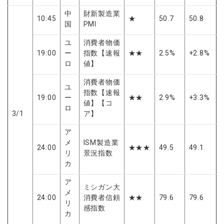
中
財新製造業
10:45
★
50.7
50.8
国
PMI
ユ
消費者物価
19:00
ー
指数【速報
★★
2.5%
+2.8%
ロ
値】
消費者物価
ユ
指数【速報
19:00
ー
★★
2.9%
+3.3%
値】【コ
ロ
3/1
ア】
ア
メ
ISM製造業
24:00
★★★
49.5
49.1
リ
景況指数
カ
ア
ミシガン大
メ
24:00
消費者信頼
★★
79.6
79.6
リ
感指数
カ