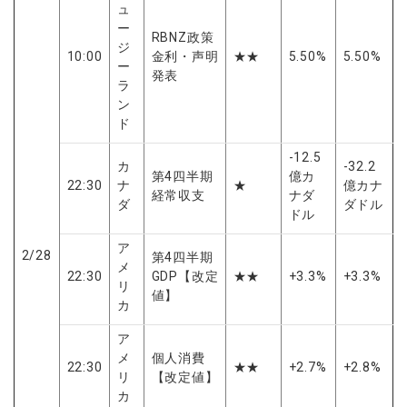
ュ
ー
RBNZ政策
ジ
10:00
金利・声明
★★
5.50%
5.50%
ー
発表
ラ
ン
ド
-12.5
カ
-32.2
第4四半期
億カ
22:30
ナ
★
億カナ
経常収支
ナダ
ダ
ダドル
ドル
ア
2/28
第4四半期
メ
22:30
GDP【改定
★★
+3.3%
+3.3%
リ
値】
カ
ア
メ
個人消費
22:30
★★
+2.7%
+2.8%
リ
【改定値】
カ