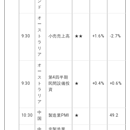
ン
ド
オ
ー
ス
9:30
ト
小売売上高
★★
+1.6%
-2.7%
ラ
リ
ア
オ
ー
ス
第4四半期
9:30
ト
民間設備投
★
+0.4%
+0.6%
ラ
資
リ
ア
中
10:30
製造業PMI
★
49.2
国
中
非製造業