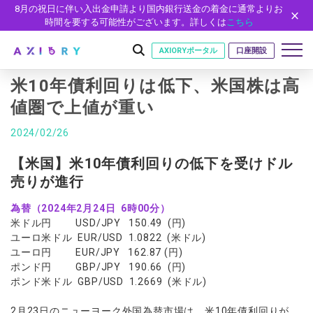
8月の祝日に伴い入出金申請より国内銀行送金の着金に通常よりお
時間を要する可能性がございます。詳しくは
こちら
AXIORYポータル
口座開設
米10年債利回りは低下、米国株は高
値圏で上値が重い
はじめに
2024/02/26
はじめに
取引
【米国】米10年債利回りの低下を受けドル
ライセンス
売りが進行
取引商品
取引条件
口座
安全性
為替（2024年2月24日 6時00分）
FX（通貨ペア）
スプレッド・手数料
口座の種類
口座開設
プラットフォーム
米ドル円 USD/JPY 150.49 (円)
現物株式
ゼロカットとロスカット
口座タイプ
口座開設フォーム
プラットフォーム
ツール
ユーロ米ドル EUR/USD 1.0822 (米ドル)
パートナー
ETF
スワップとロールオーバー
ユーロ円 EUR/JPY 162.87 (円)
法人のお客様
必要書類
MT5
MT4/MT5 ヒストリカルデータ
パートナーシップ・プログラム
ポンド円 GBP/JPY 190.66 (円)
ニュース
株式CFD
入出金方法
ゼロ口座
開設方法
NEW
ポンド米ドル GBP/USD 1.2669 (米ドル)
MT4
EA(エキスパートアドバイザー)
株価指数CFD
レバレッジ
NEW
イントロデュース・パートナープログラム（IP）
ニュースリリース
会社概要
デモ口座
cTrader
カスタムインジケーター
エネルギーCFD
2月23日のニューヨーク外国為替市場は、米10年債利回りが
約定率
特別・VIPプログラム
NEW