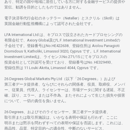
あり、
特定の
国や
地域に
居住している
方に
対する
金融
サービスの
提供や
宣伝、
勧誘を
目的としたもの
では
ありません。
電子決済等代行会社の
ネッテラー
（Neteller）と
スクリル
（Skrill）は
英国金融行動監視機構に
よって
認可さ
れた
会社です。
LFA International Ltd は、
キプロスで
設立さ
れた
カードプロセシングの
有限会社で、Axiory Global
及び
L.F. International Investment Limitedの
子会社です。
登録番号は
No.HE422638、
登録住所は
Aiolou Panagioti
Diomidous 9, Katholiki, Limassol 3020, Cyprus です。L.F. International
Investment Limitedは、
ライセンス
No.271/15 にて
キプロスの
投資会社として
許認可を
受けており、
登録番号は
No. HE329493、
登録住所は
11 Louki Akrita, Limassol 4044, Cyprus です。
26 Degrees Global Markets Pty Ltd（以下「26 Degrees」）
および
第三者
データ
提供者、ならびにそれらの関係者、役員、取締役、メンバ
ー、従業員、代理人、ライセンサーは、
市場
データに
関する
遅延、不正
確、誤り、エラー、
または
不作為、
またそれに
よって
生じた
損失や
損害
について、
一切の
責任を
負いません。
26 Degrees、
およびその
ライセンサー、
第三者
データ
提供者、
取引所または
取引所施設は、いかな
る
表明や
保証も
行わ
ず、
ここに
明示または
黙示を
問わ
ずすべての
表明や
保証を
否認し
ます。
これには、
商品性、品質、
特定目的への
適合性、
中断のない
サービス、