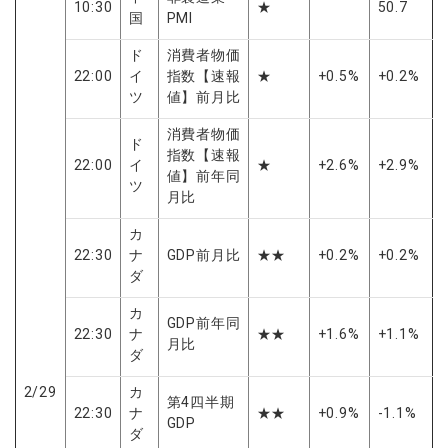
10:30
★
50.7
国
PMI
ド
消費者物価
22:00
イ
指数【速報
★
+0.5%
+0.2%
ツ
値】前月比
消費者物価
ド
指数【速報
22:00
イ
★
+2.6%
+2.9%
値】前年同
ツ
月比
カ
22:30
ナ
GDP前月比
★★
+0.2%
+0.2%
ダ
カ
GDP前年同
22:30
ナ
★★
+1.6%
+1.1%
月比
ダ
2/29
カ
第4四半期
22:30
ナ
★★
+0.9%
-1.1%
GDP
ダ