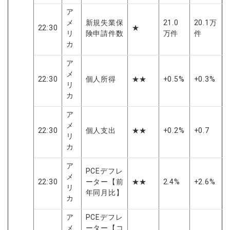
ア
メ
新規失業保
21.0
20.1万
22:30
★
リ
険申請件数
万件
件
カ
ア
メ
22:30
個人所得
★★
+0.5%
+0.3%
リ
カ
ア
メ
22:30
個人支出
★★
+0.2%
+0.7
リ
カ
ア
PCEデフレ
メ
22:30
ーター【前
★★
2.4%
+2.6%
リ
年同月比】
カ
ア
PCEデフレ
メ
ーター【コ