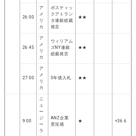
ア
ボスティッ
メ
クアトラン
26:00
★★
リ
タ連銀総裁
カ
発言
ア
ウィリアム
メ
26:45
ズNY連銀
★★
リ
総裁発言
カ
ア
メ
27:00
5年債入札
★★
リ
カ
ニ
ュ
ー
ジ
ANZ企業
9:00
★
+36.6
ー
景況感
ラ