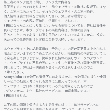
第三者の
リンク
使用に
関し、
リンク
先の
内容を
保証等するものではありません。
他
ウェブサイトは
弊社の
監督下にはな
く、
ご
利用に
あたっては、
それらの
ウェブサイトの
ご
利用条件、
個人情報保護方針等を
ご
確認ください。
第三者が
運営する
ウェブサイトの
内容の
正確性、信頼性や、それらをご
利用になったことにより
生じたいかな
る
損害についても、
弊社は
責任を
負いかね
ます。
本
ウェブサイトの
掲載内容は、
情報の
提供を
目的としたもの
であり、
勧誘を
目的としたもの
では
ありません。
投資に
あたっての
最終判断は
お
客様ご
自身でお
願いいたします。
本
ウェブサイト
上の
記載事項は、
予告なしに
内容が
変更又は
中止さ
れる
場合がございますので
予めご
了承ください。
掲載情報の
内容については
万全を
期しておりますが、
掲載さ
れた
情報の
誤りや
データの
ダウンロー
ド、
ウェブサイトの
不具合等に
よって
生じた
直接的及び
間接的障害等に
関し
まして、
弊社は
一切責任を
負うものではありませんのでご
了承ください
。
Axiory Global は
金融庁の
監督下にはありません。
金融商品の
提供や
金融
サービスの
勧誘と
考えられる
業務には
携わっておらず、
本
ウェブサイトは
日本に
居住さ
れて
いる
方を
対象としたもの
では
ございません。
また、
弊社の
サービスは、18
歳未満の
方は
ご
利用頂けません
。
以下の
国の
国籍を
保持する
方や
居住者に
対して、
弊社
サービスへの
アクセスを
制限する
可能性があります
： アンゴラ、ボリビア、