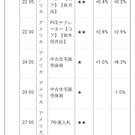
22:30
★★
+0.4%
+0.2%
リ
ア】【前月
カ
比】
ア
PCEデフレ
メ
ーター【コ
22:30
★★
+2.8%
+2.9%
リ
ア】【前年
カ
同月比】
ア
メ
中古住宅販
24:00
★
+1.0%
+8.3%
リ
売保留
カ
ア
メ
中古住宅販
24:00
★
-1.0%
リ
売保留
カ
ア
メ
27:00
7年債入札
★★
リ
カ