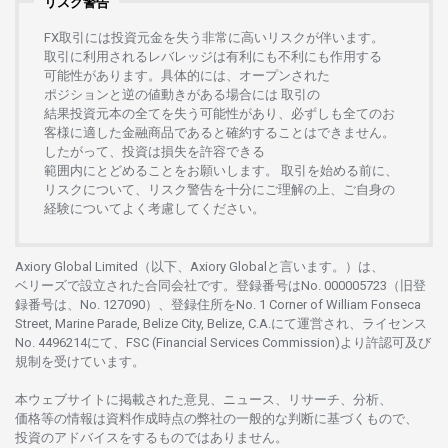
リスク警告
FX
取引には
投資元金を
失う
非常に
高い
リスクが
伴います。
取引に
利用さ
れる
レバレッジは
有利にも
不利にも
作用する
可能性があります。
具体的には、
オープンさ
れた
ポジションと
逆の
値動きがある
場合には
取引の
結果投資元本の
全てを
失う
可能性があり、
必ずしも
全てのお
客様に
適した
金融商品であると
確約することは
できません。
したがって、
投資は
損失を
許容できる
範囲内にとどめることを
お
願いします
。
取引を
始める
前に、
リスクについて、
リスク
警告を
十分に
ご
理解の
上、
ご
自身の
経験について
よく
考慮してください。
Axiory Global Limited（以下、Axiory Globalと言います。）は、
ベリーズで
設立さ
れた
合同会社です。
登録番号は
No. 000005723（旧登
録番号は、No. 127090）、
登録住所を
No. 1 Corner of William Fonseca
Street, Marine Parade, Belize City, Belize, C.A.にて
運営さ
れ、
ライセンス
No. 4496214
にて、FSC (Financial Services Commission)より
許認可及び
規制を
受けています。
本
ウェブサイトに
掲載さ
れた
意見、ニュース、リサーチ、分析、
価格等の
情報は
資料作成時点の
弊社の
一般的な
判断に
基づくもので、
投資の
アドバイスを
するもの
では
ありません。