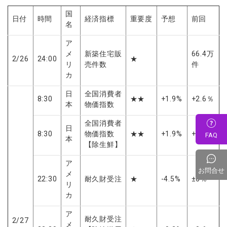
国
日付
時間
経済指標
重要度
予想
前回
名
ア
メ
新築住宅販
66.4万
2/26
24:00
★
リ
売件数
件
カ
日
全国消費者
8:30
★★
+1.9%
+2.6％
本
物価指数
全国消費者
日
8:30
物価指数
★★
+1.9%
+2.3%
FAQ
本
【除生鮮】
ア
お問合せ
メ
22:30
耐久財受注
★
-4.5%
±0％
リ
カ
ア
耐久財受注
2/27
メ