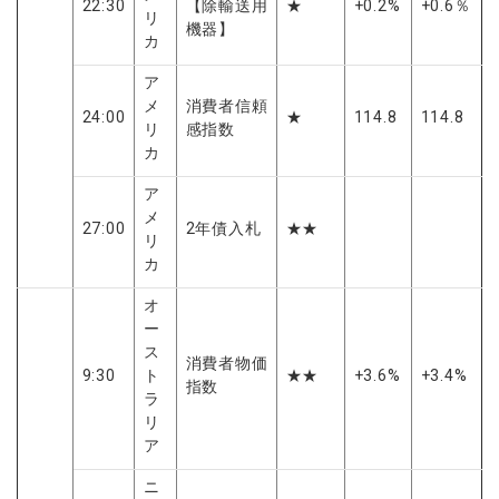
22:30
【除輸送用
★
+0.2%
+0.6％
リ
機器】
カ
ア
メ
消費者信頼
24:00
★
114.8
114.8
リ
感指数
カ
ア
メ
27:00
2年債入札
★★
リ
カ
オ
ー
ス
消費者物価
9:30
ト
★★
+3.6%
+3.4%
指数
ラ
リ
ア
ニ