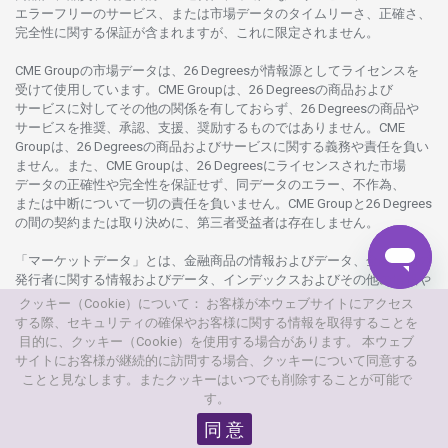
エラーフリーの
サービス、
または
市場
データの
タイムリーさ、正確さ、
完全性に
関する
保証が
含まれますが、これに
限定さ
れません。
CME Groupの
市場
データは、26 Degreesが
情報源として
ライセンスを
受けて
使用しています。
CME Groupは、26 Degreesの
商品および
サービスに
対してその
他の
関係を
有しておらず、26 Degreesの
商品や
サービスを
推奨、承認、支援、
奨励するものではありません。
CME
Groupは、26 Degreesの
商品および
サービスに
関する
義務や
責任を
負い
ません。また、CME Groupは、26 Degreesに
ライセンスさ
れた
市場
データの
正確性や
完全性を
保証せず、
同
データの
エラー、不作為、
または
中断について
一切の
責任を
負いません。
CME Groupと26 Degrees
の
間の
契約または
取り
決めに、
第三者受益者は
存在し
ません。
「マーケットデータ」とは、
金融商品の
情報および
データ、
金融商品の
発行者に
関する
情報および
データ、
インデックスおよびその
他の
情報や
データを
指し、26 Degreesまたは26 Degrees
グループ
会社が
提供する
クッキー（Cookie）について： お客様が本ウェブサイトにアクセス
製品や
サービスの
一部として、
更新頻度を
問わ
ず
提供さ
れるものを
する際、セキュリティの確保やお客様に関する情報を取得することを
意味し
ます。
目的に、クッキー（Cookie）を使用する場合があります。 本ウェブ
サイトにお客様が継続的に訪問する場合、クッキーについて同意する
© 2026
本
ウェブサイトは、AXIORYが
所有
・
運営しています。
ことと見なします。またクッキーはいつでも削除することが可能で
す。
© AXIORYは、Axiory Global Ltd.の
商標です。
無断複写
・
転載を
禁じます。
同 意