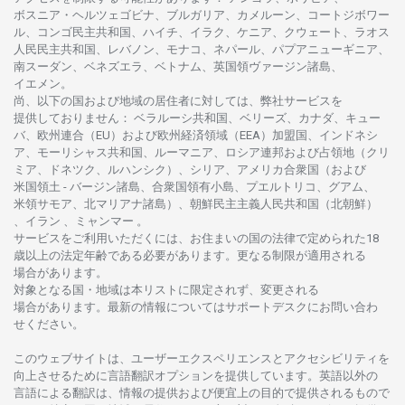
ボスニア
・
ヘルツェゴビナ、ブルガリア、カメルーン、コートジボワー
ル、
コンゴ
民主共和国、ハイチ、イラク、ケニア、クウェート、
ラオス
人民民主共和国、レバノン、モナコ、ネパール、パプアニューギニア、
南
スーダン、ベネズエラ、ベトナム、
英国領
ヴァージン
諸島、
イエメン。
尚、
以下の
国および
地域の
居住者に
対しては、
弊社
サービスを
提供しておりません
：
ベラルーシ
共和国、ベリーズ、カナダ、キュー
バ、
欧州連合
（EU）
および
欧州経済領域
（EEA）加盟国、インドネシ
ア、
モーリシャス
共和国、ルーマニア、
ロシア
連邦および
占領地
（クリ
ミア、ドネツク、ルハンシク）、シリア、
アメリカ
合衆国
（および
米国領土
-
バージン
諸島、合衆国領有小島、プエルトリコ、グアム、
米領
サモア、
北
マリアナ
諸島）、
朝鮮民主主義人民共和国
（北朝鮮）
、イラン 、ミャンマー 。
サービスを
ご
利用いただくには、お
住まいの
国の
法律で
定められた
18
歳以上の
法定年齢である
必要があります。
更な
る
制限が
適用さ
れる
場合があります。
対象となる
国
・
地域は
本
リストに
限定さ
れず、
変更さ
れる
場合があります。
最新の
情報については
サポートデスクに
お
問い
合わ
せくださ
い。
このウェブサイトは、
ユーザーエクスペリエンスと
アクセシビリティを
向上さ
せるために
言語翻訳
オプションを
提供しています。
英語以外の
言語に
よる
翻訳は、
情報の
提供および
便宜上の
目的で
提供さ
れるもの
で