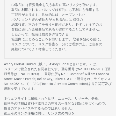
FX
取引には
投資元金を
失う
非常に
高い
リスクが
伴います。
取引に
利用さ
れる
レバレッジは
有利にも
不利にも
作用する
可能性があります。
具体的には、
オープンさ
れた
ポジションと
逆の
値動きがある
場合には
取引の
結果投資元本の
全てを
失う
可能性があり、
必ずしも
全てのお
客様に
適した
金融商品であると
確約することは
できません。
したがって、
投資は
損失を
許容できる
範囲内にとどめることを
お
願いします
。
取引を
始める
前に、
リスクについて、
リスク
警告を
十分に
ご
理解の
上、
ご
自身の
経験について
よく
考慮してください。
Axiory Global Limited（以下、Axiory Globalと言います。）は、
ベリーズで
設立さ
れた
合同会社です。
登録番号は
No. 000005723（旧登
録番号は、No. 127090）、
登録住所を
No. 1 Corner of William Fonseca
Street, Marine Parade, Belize City, Belize, C.A.にて
運営さ
れ、
ライセンス
No. 4496214
にて、FSC (Financial Services Commission)より
許認可及び
規制を
受けています。
本
ウェブサイトに
掲載さ
れた
意見、ニュース、リサーチ、分析、
価格等の
情報は
資料作成時点の
弊社の
一般的な
判断に
基づくもので、
投資の
アドバイスを
するもの
では
ありません。
第三者の
リンク
使用に
関し、
リンク
先の
内容を