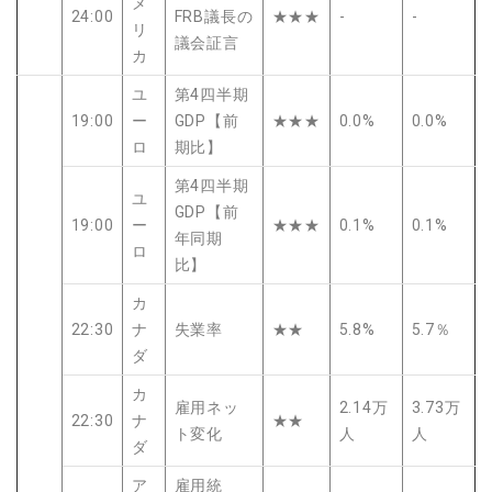
メ
24:00
FRB議長の
★★★
-
-
リ
議会証言
カ
ユ
第4四半期
19:00
ー
GDP【前
★★★
0.0%
0.0%
ロ
期比】
第4四半期
ユ
GDP【前
19:00
ー
★★★
0.1%
0.1%
年同期
ロ
比】
カ
22:30
ナ
失業率
★★
5.8%
5.7％
ダ
カ
雇用ネッ
2.14万
3.73万
22:30
ナ
★★
ト変化
人
人
ダ
ア
雇用統