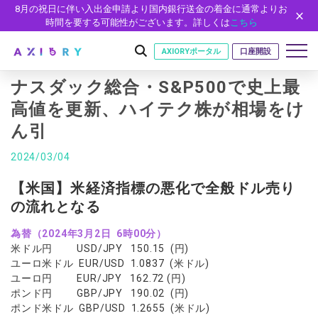
8月の祝日に伴い入出金申請より国内銀行送金の着金に通常よりお
時間を要する可能性がございます。詳しくは
こちら
AXIORYポータル
口座開設
ナスダック総合・S&P500で史上最
高値を更新、ハイテク株が相場をけ
ん引
はじめに
はじめに
2024/03/04
取引
ライセンス
取引商品
取引条件
【米国】米経済指標の悪化で全般ドル売り
口座
安全性
の流れとなる
FX（通貨ペア）
スプレッド・手数料
口座の種類
口座開設
プラットフォーム
現物株式
ゼロカットとロスカット
為替（2024年3月2日 6時00分）
口座タイプ
口座開設フォーム
プラットフォーム
ツール
パートナー
米ドル円 USD/JPY 150.15 (円)
ETF
スワップとロールオーバー
法人のお客様
必要書類
ユーロ米ドル EUR/USD 1.0837 (米ドル)
MT5
MT4/MT5 ヒストリカルデータ
パートナーシップ・プログラム
ニュース
株式CFD
入出金方法
ユーロ円 EUR/JPY 162.72 (円)
ゼロ口座
開設方法
NEW
MT4
EA(エキスパートアドバイザー)
ポンド円 GBP/JPY 190.02 (円)
株価指数CFD
レバレッジ
NEW
イントロデュース・パートナープログラム（IP）
ニュースリリース
会社概要
デモ口座
ポンド米ドル GBP/USD 1.2655 (米ドル)
cTrader
カスタムインジケーター
エネルギーCFD
約定率
特別・VIPプログラム
NEW