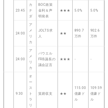
カ
BOC政策
23:45
ナ
金利＆声
★★★
5.0%
5.0%
ダ
明発表
ア
メ
JOLTS求
890.7
902.6
24:00
★★
リ
人
万件
万件
カ
ア
パウエル
メ
24:00
FRB議長の
★★★
-
-
リ
議会証言
カ
オ
ー
ス
115.00
109.59
9:30
ト
貿易収支
★★
億豪ド
億豪ド
ラ
ル
ル
リ