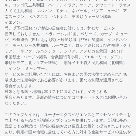
ル、
コンゴ
民主共和国、ハイチ、イラク、ケニア、クウェート、
ラオス
人民民主共和国、レバノン、モナコ、ネパール、パプアニューギニア、
南
スーダン、ベネズエラ、ベトナム、
英国領
ヴァージン
諸島、
イエメン。
尚、
以下の
国および
地域の
居住者に
対しては、
弊社
サービスを
提供しておりません
：
ベラルーシ
共和国、ベリーズ、カナダ、キュー
バ、
欧州連合
（EU）
および
欧州経済領域
（EEA）加盟国、インドネシ
ア、
モーリシャス
共和国、ルーマニア、
ロシア
連邦および
占領地
（クリ
ミア、ドネツク、ルハンシク）、シリア、
アメリカ
合衆国
（および
米国領土
-
バージン
諸島、合衆国領有小島、プエルトリコ、グアム、
米領
サモア、
北
マリアナ
諸島）、
朝鮮民主主義人民共和国
（北朝鮮）
、イラン 、ミャンマー 。
サービスを
ご
利用いただくには、お
住まいの
国の
法律で
定められた
18
歳以上の
法定年齢である
必要があります。
更な
る
制限が
適用さ
れる
場合があります。
対象となる
国
・
地域は
本
リストに
限定さ
れず、
変更さ
れる
場合があります。
最新の
情報については
サポートデスクに
お
問い
合わ
せくださ
い。
このウェブサイトは、
ユーザーエクスペリエンスと
アクセシビリティを
向上さ
せるために
言語翻訳
オプションを
提供しています。
英語以外の
言語に
よる
翻訳は、
情報の
提供および
便宜上の
目的で
提供さ
れるもの
で
あり、
特定の
国や
地域に
居住している
方に
対する
金融
サービスの
提供や