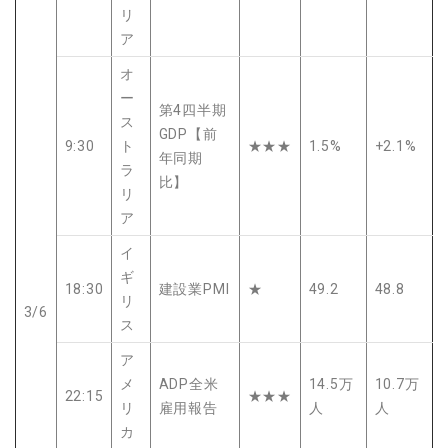
リ
ア
オ
ー
第4四半期
ス
GDP【前
9:30
ト
★★★
1.5%
+2.1%
年同期
ラ
比】
リ
ア
イ
ギ
18:30
建設業PMI
★
49.2
48.8
リ
3/6
ス
ア
メ
ADP全米
14.5万
10.7万
22:15
★★★
リ
雇用報告
人
人
カ