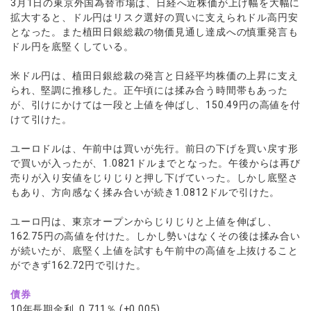
3月1日の東京外国為替市場は、日経へ近株価が上げ幅を大幅に
拡大すると、ドル円はリスク選好の買いに支えられドル高円安
となった。また植田日銀総裁の物価見通し達成への慎重発言も
ドル円を底堅くしている。
米ドル円は、植田日銀総裁の発言と日経平均株価の上昇に支え
られ、堅調に推移した。正午頃には揉み合う時間帯もあった
が、引けにかけては一段と上値を伸ばし、150.49円の高値を付
けて引けた。
ユーロドルは、午前中は買いが先行。前日の下げを買い戻す形
で買いが入ったが、1.0821ドルまでとなった。午後からは再び
売りが入り安値をじりじりと押し下げていった。しかし底堅さ
もあり、方向感なく揉み合いが続き1.0812ドルで引けた。
ユーロ円は、東京オープンからじりじりと上値を伸ばし、
162.75円の高値を付けた。しかし勢いはなくその後は揉み合い
が続いたが、底堅く上値を試すも午前中の高値を上抜けること
ができず162.72円で引けた。
債券
10年長期金利 0.711％ (+0.005)