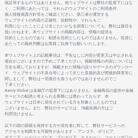
保証等するものではありません。
他
ウェブサイトは
弊社の
監督下にはな
く、
ご
利用に
あたっては、
それらの
ウェブサイトの
ご
利用条件、
個人情報保護方針等を
ご
確認ください。
第三者が
運営する
ウェブサイトの
内容の
正確性、信頼性や、それらをご
利用になったことにより
生じたいかな
る
損害についても、
弊社は
責任を
負いかね
ます。
本
ウェブサイトの
掲載内容は、
情報の
提供を
目的としたもの
であり、
勧誘を
目的としたもの
では
ありません。
投資に
あたっての
最終判断は
お
客様ご
自身でお
願いいたします。
本
ウェブサイト
上の
記載事項は、
予告なしに
内容が
変更又は
中止さ
れる
場合がございますので
予めご
了承ください。
掲載情報の
内容については
万全を
期しておりますが、
掲載さ
れた
情報の
誤りや
データの
ダウンロー
ド、
ウェブサイトの
不具合等に
よって
生じた
直接的及び
間接的障害等に
関し
まして、
弊社は
一切責任を
負うものではありませんのでご
了承ください
。
Axiory Global は
金融庁の
監督下にはありません。
金融商品の
提供や
金融
サービスの
勧誘と
考えられる
業務には
携わっておらず、
本
ウェブサイトは
日本に
居住さ
れて
いる
方を
対象としたもの
では
ございません。
また、
弊社の
サービスは、18
歳未満の
方は
ご
利用頂けません
。
以下の
国の
国籍を
保持する
方や
居住者に
対して、
弊社
サービスへの
アクセスを
制限する
可能性があります
： アンゴラ、ボリビア、
ボスニア
・
ヘルツェゴビナ、ブルガリア、カメルーン、コートジボワー