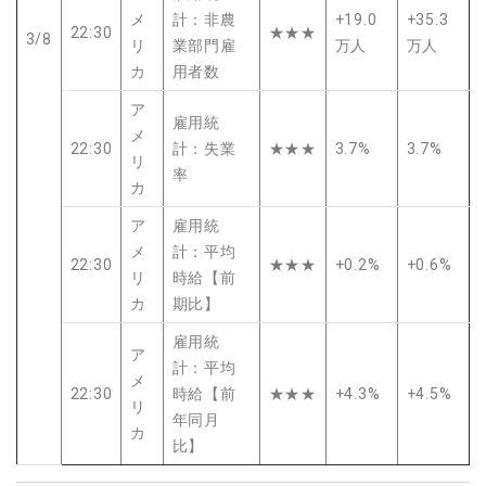
メ
計：非農
+19.0
+35.3
22:30
★★★
3/8
リ
業部門雇
万人
万人
カ
用者数
ア
雇用統
メ
22:30
計：失業
★★★
3.7%
3.7%
リ
率
カ
ア
雇用統
メ
計：平均
22:30
★★★
+0.2%
+0.6%
リ
時給【前
カ
期比】
雇用統
ア
計：平均
メ
22:30
時給【前
★★★
+4.3%
+4.5%
リ
年同月
カ
比】