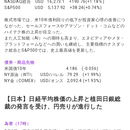
NASDAQ総合 USD 16,273.1 +190.76(+1.18％)
S&P500 USD 5,137.92 +38.24(+0.74%)
株式市場では、米10年債利回りの低下が投資家心理の改善につ
ながった。セールスフォースやアマゾン・ドット・コムなどの
ハイテク株の上昇が目立った。
また人工知能（AI）への期待も高まり、エヌビディアやメタ・
プラットフォームなどへの買いも継続し、主要指標のナスダッ
ク総合とS&P500では、史上最高値を更新した。
債券・商品先物
米国債10年 4.186 (-0.056)
NY原油（WTI） USD/バレル 79.29 (+1.99%)
NY金（COMEX） USD/オンス 2,092.4 (+1.93%)
【日本】日経平均株価の上昇と植田日銀総
裁の発言を受け、円売りが進行した
為替（17時）