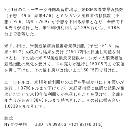
ウォレット口座
お知らせ
企業情報
NEW
AXIORYアプリ
日本時間表示インジケータ
貴金属CFD
取引時間
3月1日のニューヨーク外国為替市場は、米ISM製造業景況指数
マーケットニュース
ストライク インジケータ
会社概要
ソフトコモディティCFD
（予想：49.5、結果47.8）とミシガン大消費者信頼指数（予
取引計算シミュレーター
AXIORYポータル
NEW
English
コーポレートニュース
想：79.6、結果：76.9）が予想を下回る結果となり、全般でド
MQLシグナル
NEW
役員紹介
バトルCFD
注文執行ポリシー
日本語
口座開設する
ル売りが進行した。米10年債利回りは4.29％台から、4.18％
キャンペーン
通貨インデックス
お問合せ
経済指標・予測カレンダー
台まで急落した。
عربى
トレードガイド
NEW
よくあるご質問
休眠口座と凍結口座
デモ口座を開設する
Русский
米ドル円は、米製造業購買担当者景気指数（予想：51.5、結
Español
果：52.2）の良好な結果を受けて150.72円の日通し高値を付
法人のお客様は
こちら
けるも、その後の米ISM製造業景況指数やミシガン大消費者信
ไทย
頼感指数の悪化を受けて、ドル売りが進行し150.05円まで安値
Tiếng Việt
を押し下げた。その後も戻りは鈍いまま150.15円で引けた。
ユーロドルは、米10年債利回りの上昇を手掛かりにドル買いが
進行し1.0798ドルまで下げたが、米経済指標に低調な結果が相
次いだことで米10年債利回りが急落したことを受けて、全般ド
ル売りが進み1.0843ドルまで持ち直した。その後は揉み合い、
1.0838ドルで引けた。
株式
NYダウ平均 USD 39,098.03 +121.88(+0.31%)