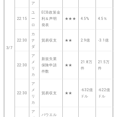
ア
ユ
ECB政策金
22:15
ー
利＆声明
★★★
4.5%
4.5％
ロ
発表
カ
22:30
ナ
貿易収支
★★
2.9億
-3.1億
ダ
3/7
ア
新規失業
メ
21.8万
21.5万
22:30
保険申請
★★
リ
件
件
件数
カ
ア
メ
-632億
-622億
22:30
貿易収支
★★
リ
ドル
ドル
カ
ア
パウエル