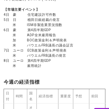
【市場主要イベント】
4日 豪 住宅建設許可件数
5日 日 植田日銀総裁の発言
米 ISM非製造業景況指数
6日 豪 第4四半期GDP
米 ADP全米雇用報告
加 BOC政策金利＆声明発表
米 パウエルFRB議長の議会証言
7日 ユーロ ECB政策金利＆声明発表
米 パウエルFRB議長の発言
8日 ユーロ 第4四半期GDP
米 雇用統計
今週の経済指標
日
国
時間
経済指標
重要度
予想
前回
付
名
オ