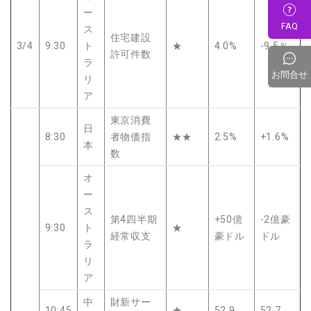
ー
FAQ
ス
住宅建設
3/4
9:30
ト
★
4.0%
-9.5％
許可件数
ラ
お問合せ
リ
ア
東京消費
日
8:30
者物価指
★★
2.5%
+1.6%
本
数
オ
ー
ス
第4四半期
+50億
-2億豪
9:30
ト
★
経常収支
豪ドル
ドル
ラ
リ
ア
中
財新サー
10:45
★
52.9
52.7