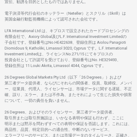
宣伝、
勧誘を
目的としたもの
では
ありません。
電子決済等代行会社の
ネッテラー
（Neteller）と
スクリル
（Skrill）は
英国金融行動監視機構に
よって
認可さ
れた
会社です。
LFA International Ltd は、
キプロスで
設立さ
れた
カードプロセシングの
有限会社で、Axiory Global
及び
L.F. International Investment Limitedの
子会社です。
登録番号は
No.HE422638、
登録住所は
Aiolou Panagioti
Diomidous 9, Katholiki, Limassol 3020, Cyprus です。L.F. International
Investment Limitedは、
ライセンス
No.271/15 にて
キプロスの
投資会社として
許認可を
受けており、
登録番号は
No. HE329493、
登録住所は
11 Louki Akrita, Limassol 4044, Cyprus です。
26 Degrees Global Markets Pty Ltd（以下「26 Degrees」）
および
第三者
データ
提供者、ならびにそれらの関係者、役員、取締役、メンバ
ー、従業員、代理人、ライセンサーは、
市場
データに
関する
遅延、不正
確、誤り、エラー、
または
不作為、
またそれに
よって
生じた
損失や
損害
について、
一切の
責任を
負いません。
26 Degrees、
およびその
ライセンサー、
第三者
データ
提供者、
取引所または
取引所施設は、いかな
る
表明や
保証も
行わ
ず、
ここに
明示または
黙示を
問わ
ずすべての
表明や
保証を
否認し
ます。
これには、
商品性、品質、
特定目的への
適合性、
中断のない
サービス、
エラーフリーの
サービス、
または
市場
データの
タイムリーさ、正確さ、