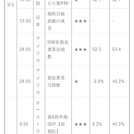
国
ビス業PMI
3/5
植田日銀
日
13:00
総裁の発
★★★
-
-
本
言
ア
ISM非製造
メ
24:00
業景況指
★★★
52.5
53.4
リ
数
カ
ア
メ
製造業受
24:00
★
-3.0%
+0.2%
リ
注指数
カ
オ
ー
ス
第4四半期
9:30
ト
GDP【前
★★★
0.2%
+0.2%
ラ
期比】