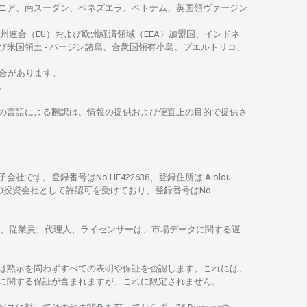
ニア、
南
スーダン、ベネズエラ、ベトナム、
英国領
ヴァージン
州連合
（EU）
および
欧州経済領域
（EEA）加盟国、インドネ
び
米国領土
-
バージン
諸島、合衆国領有小島、プエルトリコ、
合があります。
。
の
言語に
よる
翻訳は、
情報の
提供および
便宜上の
目的で
提供さ
子会社です。
登録番号は
No.HE422638、
登録住所は
Aiolou
の
投資会社として
許認可を
受けており、
登録番号は
No.
、従業員、代理人、ライセンサーは、
市場
データに
関する
遅
は
黙示を
問わ
ずすべての
表明や
保証を
否認し
ます。
これには、
に
関する
保証が
含まれますが、これに
限定さ
れません。