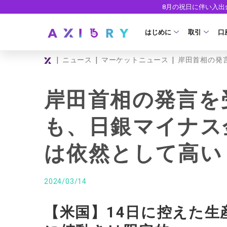
8月の祝日に伴い入
はじめに
取引
口
|
|
|
ニュース
マーケットニュース
岸田首相の発
取引商品
はじめに
ライセンス
FX（通貨ペ
口
岸田首相の発言を
安全性
現物株式
法
も、日銀マイナス
ETF
ゼ
は依然として高い
株式CFD
デ
株価指数CF
ウ
2024/03/14
エネルギーC
【米国】14日に控えた生
貴金属CFD