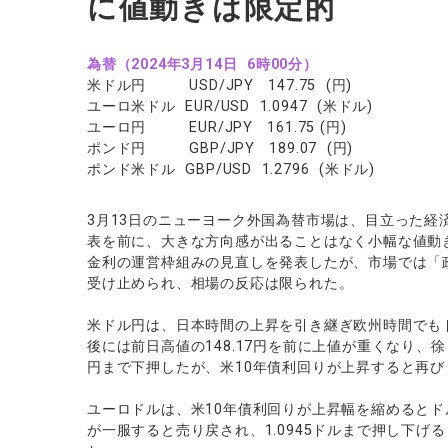
に値動きは限定的
ソフトコモデ
バトルCFD
為替（2024年3月14日 6時00分）
米ドル円 USD/JPY 147.75 (円)
ユーロ米ドル EUR/USD 1.0947 (米ドル)
ユーロ円 EUR/JPY 161.75 (円)
ポンド円 GBP/JPY 189.07 (円)
ポンド米ドル GBP/USD 1.2796 (米ドル)
3月13日のニューヨーク外国為替市場は、目立った経済
表を前に、大きな方向感が出ることはなく小幅な値動
金利の運営枠組みの見直しを発表したが、市場では「
受け止められ、相場の反応は限られた。
米ドル円は、日本時間の上昇を引き継ぎ欧州時間でも
後には前日高値の148.17円を前に上値が重くなり、徐
円まで下押したが、米10年債利回りが上昇すると再びド
ユーロドルは、米10年債利回りが上昇幅を縮めるとドル
が一服すると売り戻され、1.0945ドルまで押し下げる