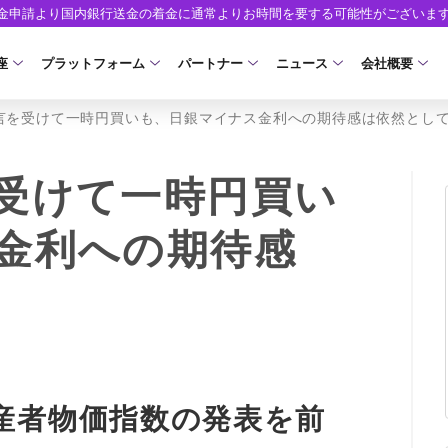
出金申請より国内銀行送金の着金に通常よりお時間を要する可能性がございま
座
プラットフォーム
パートナー
ニュース
会社概要
言を受けて一時円買いも、日銀マイナス金利への期待感は依然とし
口座の種類
プラットフォーム
パートナーシップ・プログラム
取引条件
口座開設
ツール
ニュースリリース
企業情報
ア）
座タイプ
MT5
イントロデュース・パートナープログラム（I
スプレッド・手数料
口座開設フォーム
MT4/MT5 ヒストリカルデータ
お知らせ
会社概要
受けて一時円買い
人のお客様
MT4
特別・VIPプログラム
ゼロカットとロスカット
必要書類
EA(エキスパートアドバイザー)
マーケットニュース
役員紹介
NEW
金利への期待感
ロ口座
cTrader
スワップとロールオーバー
開設方法
カスタムインジケーター
コーポレートニュース
お問合せ
NEW
AXIORYアプリ
入出金方法
日本時間表示インジケータ
キャンペーン
よくあるご質
モ口座
D
レバレッジ
ストライク インジケータ
トレードガイド
ォレット口座
NEW
NEW
NEW
AXIORYポータル
FD
MQLシグナル
約定率
NEW
産者物価指数の発表を前
取引時間
通貨インデックス