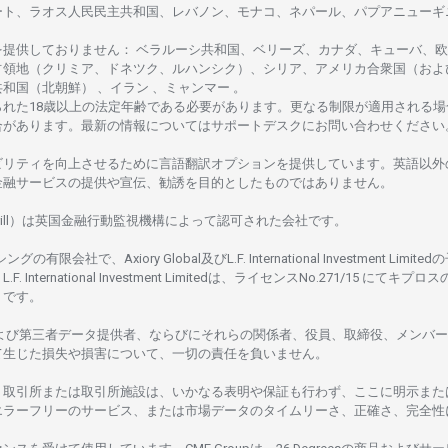
ート、
ラオス
人民民主共和国、レバノン、モナコ、ネパール、パプアニューギ
を
提供しておりません
：
ベラルーシ
共和国、ベリーズ、カナダ、キューバ、
欧
占領地
（クリミア、ドネツク、ルハンシク）、シリア、
アメリカ
合衆国
（およ
共和国
（北朝鮮） 、イラン 、ミャンマー 。
られた
18
歳以上の
法定年齢である
必要があります。
更な
る
制限が
適用さ
れる
場
合があります。
最新の
情報については
サポートデスクに
お
問い
合わ
せくださ
い
ビリティを
向上さ
せるために
言語翻訳
オプションを
提供しています。
英語以外
金融
サービスの
提供や
宣伝、
勧誘を
目的としたもの
では
ありません。
ill）は
英国金融行動監視機構に
よって
認可さ
れた
会社です。
シングの
有限会社で、Axiory Global
及び
L.F. International Investment Limitedの
L.F. International Investment Limitedは、
ライセンス
No.271/15 にて
キプロス
rus です。
よび
第三者
データ
提供者、ならびにそれらの関係者、役員、取締役、メンバー
て
生じた
損失や
損害について、
一切の
責任を
負いません。
、
取引所または
取引所施設は、いかな
る
表明や
保証も
行わ
ず、
ここに
明示また
エラーフリーの
サービス、
または
市場
データの
タイムリーさ、正確さ、
完全性