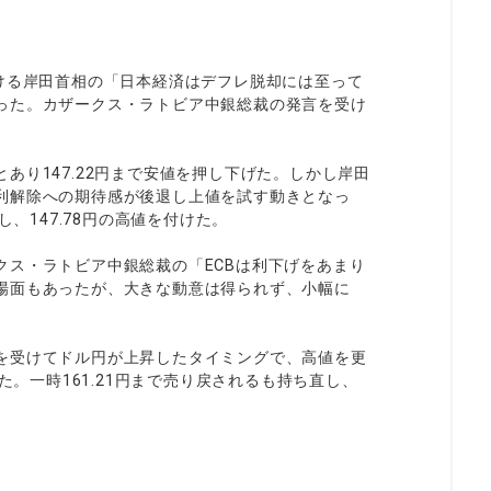
ける岸田首相の「日本経済はデフレ脱却には至って
った。カザークス・ラトビア中銀総裁の発言を受け
あり147.22円まで安値を押し下げた。しかし岸田
利解除への期待感が後退し上値を試す動きとなっ
し、147.78円の高値を付けた。
クス・ラトビア中銀総裁の「ECBは利下げをあまり
場面もあったが、大きな動意は得られず、小幅に
を受けてドル円が上昇したタイミングで、高値を更
た。一時161.21円まで売り戻されるも持ち直し、