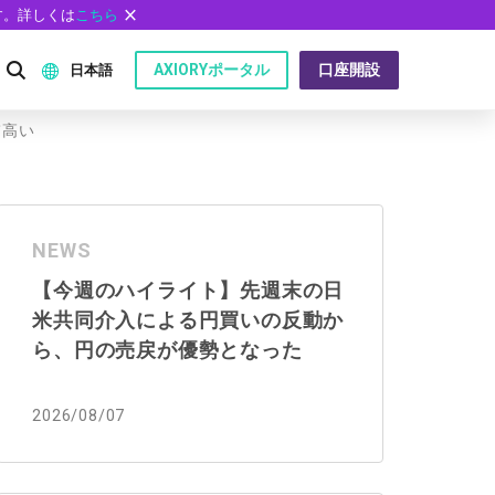
す。詳しくは
こちら
AXIORYポータル
口座開設
日本語
て高い
English
P）
日本語
NEWS
عربى
【今週のハイライト】先週末の日
Русский
米共同介入による円買いの反動か
問
Español
ら、円の売戻が優勢となった
ไทย
2026/08/07
Tiếng Việt