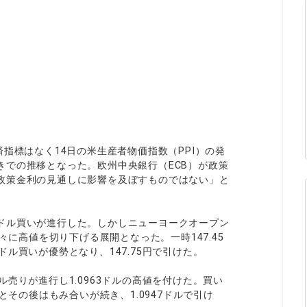
ィティCFD
NEW
取引計算シミュレーター
注文執行ポリシー
経済指標・予測カレンダー
休眠口座と凍結口座
指標はなく14日の米生産者物価指数（PPI）の発
きでの推移となった。欧州中央銀行（ECB）が政策
政策金利の見通しに影響を及ぼすものではない」と
ドル買いが進行した。しかしニューヨークオープン
々に高値を切り下げる展開となった。一時147.45
ル買いが優勢となり、147.75円で引けた。
売りが進行し1.0963ドルの高値を付けた。買い
とその後はもみ合いが続き、1.0947ドルで引け