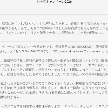
お
中元
キャンペーン
2026
。
取引に
利用さ
れる
レバレッジは
有利にも
不利にも
作用する
可能性がありま
可能性があり、
必ずしも
全てのお
客様に
適した
金融商品であると
確約するこ
に、リスクについて、
リスク
警告を
十分に
ご
理解の
上、
ご
自身の
経験につい
は、
ベリーズで
設立さ
れた
合同会社です。
登録番号は
No. 000005723（旧登録番
さ
れ、
ライセンス
No. 4496214
にて、FSC (Financial Services Commission)よ
析、
価格等の
情報は
資料作成時点の
弊社の
一般的な
判断に
基づくもので、
投資
のではありません。
他
ウェブサイトは
弊社の
監督下にはな
く、
ご
利用に
あたっ
ェブサイトの
内容の
正確性、信頼性や、それらをご
利用になったことにより
生
あり、
勧誘を
目的としたもの
では
ありません。
投資に
あたっての
最終判断は
お
中止さ
れる
場合がございますので
予めご
了承ください。
掲載情報の
内容につい
じた
直接的及び
間接的障害等に
関し
まして、
弊社は
一切責任を
負うものではあ
提供や
金融
サービスの
勧誘と
考えられる
業務には
携わっておらず、
本
ウェブサ
利用頂けません
。
スへの
アクセスを
制限する
可能性があります
： アンゴラ、ボリビア、
ボスニア