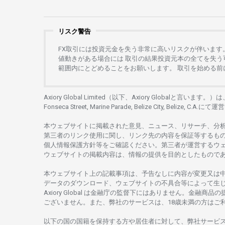
リスク警告
FX
取引には
投資元金を
失う
非常に
高い
リスクが
伴います
値動きがある
場合には
取引の
結果投資元本の
全てを
失う
範囲内にとどめることを
お
願いします
。
取引を
始める
前
Axiory Global Limited（以下、Axiory Globalと言います。）
Fonseca Street, Marine Parade, Belize City, Belize, C.A.にて
運営
本
ウェブサイトに
掲載さ
れた
意見、ニュース、リサーチ、分
第三者の
リンク
使用に
関し、
リンク
先の
内容を
保証等するも
個人情報保護方針等を
ご
確認ください。
第三者が
運営する
ウ
ウェブサイトの
掲載内容は、
情報の
提供を
目的としたもの
で
本
ウェブサイト
上の
記載事項は、
予告なしに
内容が
変更又は
データの
ダウンロード、
ウェブサイトの
不具合等に
よって
生
Axiory Global は
金融庁の
監督下にはありません。
金融商品の
ございません。
また、
弊社の
サービスは、18
歳未満の
方は
ご
以下の
国の
国籍を
保持する
方や
居住者に
対して、
弊社
サービ