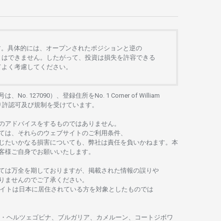
す。
具体的には、
オープンさ
れた
ポジションと
逆の
とは
できません。したがって、
投資は
損失を
許容できる
て
よく
考慮してください。
号は、No. 127090）、
登録住所を
No. 1 Corner of William
り
許認可及び
規制を
受けています。
の
アドバイスを
するもの
では
ありません。
ては、
それらの
ウェブサイトの
ご
利用条件、
じたいかな
る
損害についても、
弊社は
責任を
負いかね
ます。
本
客様ご
自身でお
願いいたします。
ては
万全を
期しておりますが、
掲載さ
れた
情報の
誤りや
りませんのでご
了承ください
。
イトは
日本に
居住さ
れて
いる
方を
対象としたもの
では
・
ヘルツェゴビナ、ブルガリア、カメルーン、コートジボワ