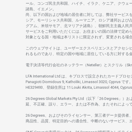
ール、
コンゴ
民主共和国、ハイチ、イラク、ケニア、クウェ
諸島、
イエメン。
尚、
以下の
国および
地域の
居住者に
対しては、
弊社
サービス
シア、
モーリシャス
共和国、ルーマニア、
ロシア
連邦および
グアム、
米領
サモア、
北
マリアナ
諸島）、
朝鮮民主主義人民
サービスを
ご
利用いただくには、お
住まいの
国の
法律で
定め
対象となる
国
・
地域は
本
リストに
限定さ
れず、
変更さ
れる
場
このウェブサイトは、
ユーザーエクスペリエンスと
アクセシ
れるもの
であり、
特定の
国や
地域に
居住している
方に
対する
電子決済等代行会社の
ネッテラー
（Neteller）と
スクリル
（Skr
LFA International Ltd は、
キプロスで
設立さ
れた
カードプロセ
Panagioti Diomidous 9, Katholiki, Limassol 3020, Cyprus です。
HE329493、
登録住所は
11 Louki Akrita, Limassol 4044, Cyp
26 Degrees Global Markets Pty Ltd（以下「26 Degrees」）
お
延、不正確、誤り、エラー、
または
不作為、
またそれに
よっ
26 Degrees、
およびその
ライセンサー、
第三者
データ
提供者
商品性、品質、
特定目的への
適合性、
中断のない
サービス、