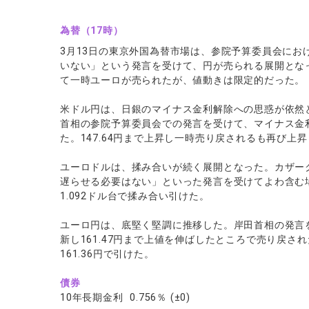
為替（17時）
3月13日の東京外国為替市場は、参院予算委員会にお
いない」という発言を受けて、円が売られる展開とな
て一時ユーロが売られたが、値動きは限定的だった。
米ドル円は、日銀のマイナス金利解除への思惑が依然と
首相の参院予算委員会での発言を受けて、マイナス金
た。147.64円まで上昇し一時売り戻されるも再び上昇
ユーロドルは、揉み合いが続く展開となった。カザー
遅らせる必要はない」といった発言を受けてよわ含む
1.092ドル台で揉み合い引けた。
ユーロ円は、底堅く堅調に推移した。岸田首相の発言
新し161.47円まで上値を伸ばしたところで売り戻され
161.36円で引けた。
債券
10年長期金利 0.756％ (±0)