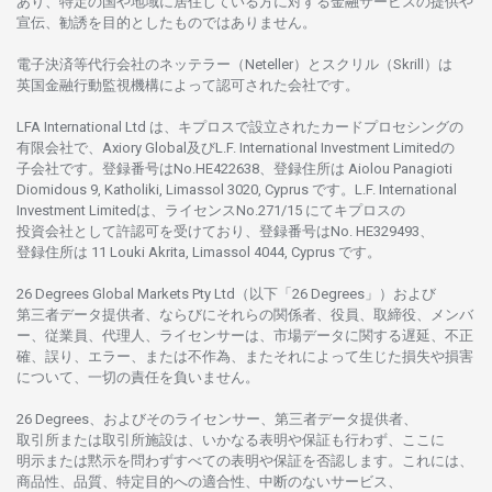
あり、
特定の
国や
地域に
居住している
方に
対する
金融
サービスの
提供や
宣伝、
勧誘を
目的としたもの
では
ありません。
電子決済等代行会社の
ネッテラー
（Neteller）と
スクリル
（Skrill）は
英国金融行動監視機構に
よって
認可さ
れた
会社です。
LFA International Ltd は、
キプロスで
設立さ
れた
カードプロセシングの
有限会社で、Axiory Global
及び
L.F. International Investment Limitedの
子会社です。
登録番号は
No.HE422638、
登録住所は
Aiolou Panagioti
Diomidous 9, Katholiki, Limassol 3020, Cyprus です。L.F. International
Investment Limitedは、
ライセンス
No.271/15 にて
キプロスの
投資会社として
許認可を
受けており、
登録番号は
No. HE329493、
登録住所は
11 Louki Akrita, Limassol 4044, Cyprus です。
26 Degrees Global Markets Pty Ltd（以下「26 Degrees」）
および
第三者
データ
提供者、ならびにそれらの関係者、役員、取締役、メンバ
ー、従業員、代理人、ライセンサーは、
市場
データに
関する
遅延、不正
確、誤り、エラー、
または
不作為、
またそれに
よって
生じた
損失や
損害
について、
一切の
責任を
負いません。
26 Degrees、
およびその
ライセンサー、
第三者
データ
提供者、
取引所または
取引所施設は、いかな
る
表明や
保証も
行わ
ず、
ここに
明示または
黙示を
問わ
ずすべての
表明や
保証を
否認し
ます。
これには、
商品性、品質、
特定目的への
適合性、
中断のない
サービス、