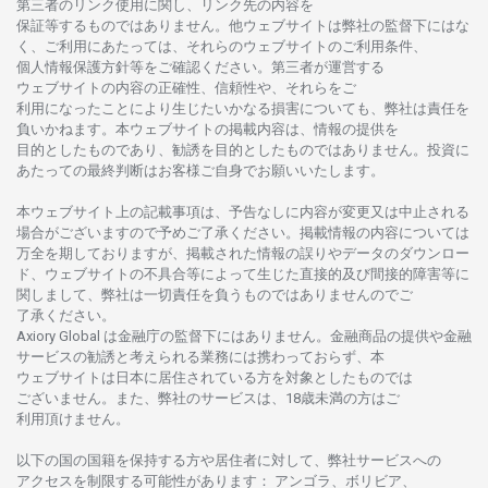
第三者の
リンク
使用に
関し、
リンク
先の
内容を
保証等するものではありません。
他
ウェブサイトは
弊社の
監督下にはな
く、
ご
利用に
あたっては、
それらの
ウェブサイトの
ご
利用条件、
個人情報保護方針等を
ご
確認ください。
第三者が
運営する
ウェブサイトの
内容の
正確性、信頼性や、それらをご
利用になったことにより
生じたいかな
る
損害についても、
弊社は
責任を
負いかね
ます。
本
ウェブサイトの
掲載内容は、
情報の
提供を
目的としたもの
であり、
勧誘を
目的としたもの
では
ありません。
投資に
あたっての
最終判断は
お
客様ご
自身でお
願いいたします。
本
ウェブサイト
上の
記載事項は、
予告なしに
内容が
変更又は
中止さ
れる
場合がございますので
予めご
了承ください。
掲載情報の
内容については
万全を
期しておりますが、
掲載さ
れた
情報の
誤りや
データの
ダウンロー
ド、
ウェブサイトの
不具合等に
よって
生じた
直接的及び
間接的障害等に
関し
まして、
弊社は
一切責任を
負うものではありませんのでご
了承ください
。
Axiory Global は
金融庁の
監督下にはありません。
金融商品の
提供や
金融
サービスの
勧誘と
考えられる
業務には
携わっておらず、
本
ウェブサイトは
日本に
居住さ
れて
いる
方を
対象としたもの
では
ございません。
また、
弊社の
サービスは、18
歳未満の
方は
ご
利用頂けません
。
以下の
国の
国籍を
保持する
方や
居住者に
対して、
弊社
サービスへの
アクセスを
制限する
可能性があります
： アンゴラ、ボリビア、