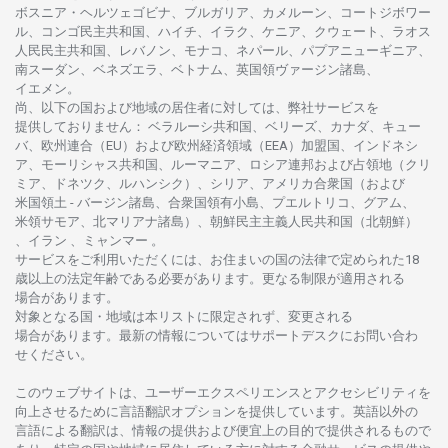
ボスニア
・
ヘルツェゴビナ、ブルガリア、カメルーン、コートジボワー
ル、
コンゴ
民主共和国、ハイチ、イラク、ケニア、クウェート、
ラオス
人民民主共和国、レバノン、モナコ、ネパール、パプアニューギニア、
南
スーダン、ベネズエラ、ベトナム、
英国領
ヴァージン
諸島、
イエメン。
尚、
以下の
国および
地域の
居住者に
対しては、
弊社
サービスを
提供しておりません
：
ベラルーシ
共和国、ベリーズ、カナダ、キュー
バ、
欧州連合
（EU）
および
欧州経済領域
（EEA）加盟国、インドネシ
ア、
モーリシャス
共和国、ルーマニア、
ロシア
連邦および
占領地
（クリ
ミア、ドネツク、ルハンシク）、シリア、
アメリカ
合衆国
（および
米国領土
-
バージン
諸島、合衆国領有小島、プエルトリコ、グアム、
米領
サモア、
北
マリアナ
諸島）、
朝鮮民主主義人民共和国
（北朝鮮）
、イラン 、ミャンマー 。
サービスを
ご
利用いただくには、お
住まいの
国の
法律で
定められた
18
歳以上の
法定年齢である
必要があります。
更な
る
制限が
適用さ
れる
場合があります。
対象となる
国
・
地域は
本
リストに
限定さ
れず、
変更さ
れる
場合があります。
最新の
情報については
サポートデスクに
お
問い
合わ
せくださ
い。
このウェブサイトは、
ユーザーエクスペリエンスと
アクセシビリティを
向上さ
せるために
言語翻訳
オプションを
提供しています。
英語以外の
言語に
よる
翻訳は、
情報の
提供および
便宜上の
目的で
提供さ
れるもの
で