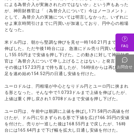
による為替介入が実施されたのではないか」という声もあった
が、神田財務官は「（為替介入について）今はノーコメント」
として、為替介入の実施については明言しなかった。いずれに
せよ東京時間引けまでに円買いが加速しており、円中心の相場
となった。
米ドル円は、朝から堅調な伸びを見せ一時160.21円まで上値を
FAQ
伸ばした。ただ午後1時台には、急激にドル売り円買いが進行
し155.05円まで安値を押し下げた。この動きに対して神田財務
官は「為替介入について申し上げることはない」と発言した。
お問合せ
その後は157.23円まで持ち直したが、16時頃からは再び下げ
足を速め始め154.52円の日通し安値を付けた。
ユーロドルは、円相場が中心となりドル円とユーロ円に挟まれ
る形となった。そんな中で1.0733ドルまで上値を伸ばしたが、
上値は重く押し戻され1.0708ドルまで安値を押し下げた。
ユーロ円は、午前中は順調に上値を伸ばし171.58円の高値を付
けたが、ドル円に引きずられる形で下値を広げ166.35円の安値
を付けた。売りが一巡した後は168.55円まで戻したが、16時
台には165.64円まで下げ幅を拡大し日通し安値を付けた。