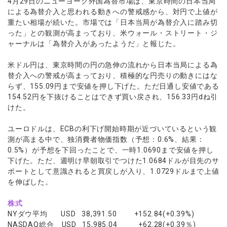
4月29日のニューヨーク外国為替市場は、東京時間の日本当局
ウォレット口座
お知らせ
企業情報
NEW
AXIORYアプリ
日本時間表示インジケータ
による為替介入と思われる動きへの警戒感から、対円で上値が
貴金属CFD
取引時間
マーケットニュース
重たい相場が続いた。市場では「日本当局が為替介入に踏み切
ストライク インジケータ
会社概要
ソフトコモディティCFD
取引計算シミュレーター
AXIORYポータル
NEW
English
った」との観測が高まっており、米ウォール・ストリート・ジ
コーポレートニュース
MQLシグナル
NEW
役員紹介
バトルCFD
注文執行ポリシー
ャーナルは「為替介入があったようだ」と報じた。
日本語
口座開設する
キャンペーン
通貨インデックス
お問合せ
経済指標・予測カレンダー
عربى
トレードガイド
米ドル円は、東京時間の円の急伸の流れから日本当局による為
NEW
よくあるご質問
休眠口座と凍結口座
デモ口座を開設する
Русский
替介入への警戒が高まっており、積極的な円売りの動きにはな
らず、155.09円まで安値を押し下げた。ただ日通し安値である
Español
法人のお客様は
こちら
154.52円を下抜けることはできず買い戻され、156.33円dね引
ไทย
けた。
Tiếng Việt
ユーロドルは、ECBの利下げ開始時期が近づいているという観
測が高まる中で、独消費者物価指数（予想：0.6%、結果：
0.5%）が予想を下回ったことで、一時1.0690まで安値を押し
下げた。ただ、週明け早朝取引でつけた1.0684ドルが目先のサ
ポートとして意識されると買戻しが入り、1.0729ドルまで上値
を伸ばした。
株式
NYダウ平均 USD 38,391.50 +152.84(+0.39%)
NASDAQ総合 USD 15,985.04 +62.28(+0.39％)