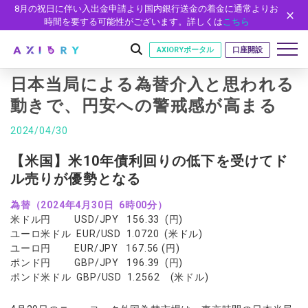
8月の祝日に伴い入出金申請より国内銀行送金の着金に通常よりお
時間を要する可能性がございます。詳しくは
こちら
AXIORYポータル
口座開設
日本当局による為替介入と思われる
動きで、円安への警戒感が高まる
はじめに
2024/04/30
はじめに
取引
【米国】米10年債利回りの低下を受けてド
ライセンス
ル売りが優勢となる
取引商品
取引条件
口座
安全性
為替（2024年4月30日 6時00分）
FX（通貨ペア）
スプレッド・手数料
口座の種類
口座開設
プラットフォーム
米ドル円 USD/JPY 156.33 (円)
現物株式
ゼロカットとロスカット
口座タイプ
口座開設フォーム
プラットフォーム
ツール
ユーロ米ドル EUR/USD 1.0720 (米ドル)
パートナー
ETF
スワップとロールオーバー
ユーロ円 EUR/JPY 167.56 (円)
法人のお客様
必要書類
MT5
MT4/MT5 ヒストリカルデータ
パートナーシップ・プログラム
ポンド円 GBP/JPY 196.39 (円)
ニュース
株式CFD
入出金方法
ゼロ口座
開設方法
NEW
ポンド米ドル GBP/USD 1.2562 (米ドル)
MT4
EA(エキスパートアドバイザー)
株価指数CFD
レバレッジ
NEW
イントロデュース・パートナープログラム（IP）
ニュースリリース
会社概要
デモ口座
cTrader
カスタムインジケーター
エネルギーCFD
約定率
特別・VIPプログラム
NEW