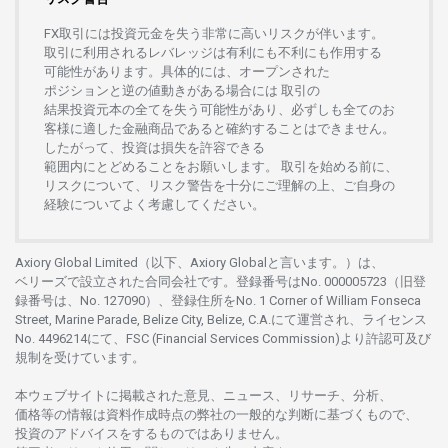
FX
取引には
投資元金を
失う
非常に
高い
リスクが
伴います。
取引に
利用さ
れる
レバレッジは
有利にも
不利にも
作用する
可能性があります。
具体的には、
オープンさ
れた
ポジションと
逆の
値動きがある
場合には
取引の
結果投資元本の
全てを
失う
可能性があり、
必ずしも
全てのお
客様に
適した
金融商品であると
確約することは
できません。
したがって、
投資は
損失を
許容できる
範囲内にとどめることを
お
願いします
。
取引を
始める
前に、
リスクについて、
リスク
警告を
十分に
ご
理解の
上、
ご
自身の
経験について
よく
考慮してください。
Axiory Global Limited（以下、Axiory Globalと言います。）は、
ベリーズで
設立さ
れた
合同会社です。
登録番号は
No. 000005723（旧登
録番号は、No. 127090）、
登録住所を
No. 1 Corner of William Fonseca
Street, Marine Parade, Belize City, Belize, C.A.にて
運営さ
れ、
ライセンス
No. 4496214
にて、FSC (Financial Services Commission)より
許認可及び
規制を
受けています。
本
ウェブサイトに
掲載さ
れた
意見、ニュース、リサーチ、分析、
価格等の
情報は
資料作成時点の
弊社の
一般的な
判断に
基づくもので、
投資の
アドバイスを
するもの
では
ありません。