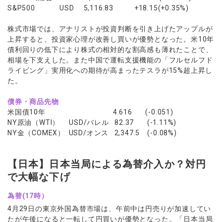
S&P500 USD 5,116.83 +18.15(+0.35%)
株式市場では、アナリストが投資判断を引き上げたアップルが
上昇すると、投資家心理が改善し買いが優勢となった。米10年
債利回りの低下により株式の相対的な割高感も薄れたことで、
相場を下支えした。また中国で運転支援機能の「フルセルフド
ライビング」実用化への期待が高まったテスラが15%超上昇し
た。
債券・商品先物
米国債10年 4.616 (-0.051)
NY原油（WTI） USD/バレル 82.37 (-1.11%)
NY金（COMEX） USD/オンス 2,347.5 (-0.08%)
【日本】日本当局による為替介入か？対円
で大幅な下げ
為替(17時）
4月29日の東京外国為替市場は、午前中は円売りが加速してい
たが午後になると一転して円買いが優勢となった。「日本当局