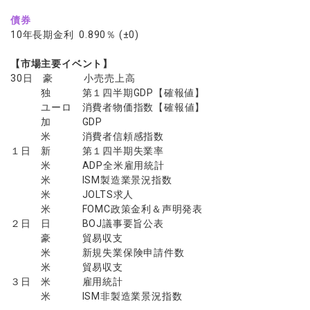
債券
10年長期金利 0.890％ (±0)
【市場主要イベント】
30日 豪 小売売上高
独 第１四半期GDP【確報値】
ユーロ 消費者物価指数【確報値】
加 GDP
米 消費者信頼感指数
１日 新 第１四半期失業率
米 ADP全米雇用統計
米 ISM製造業景況指数
米 JOLTS求人
米 FOMC政策金利＆声明発表
２日 日 BOJ議事要旨公表
豪 貿易収支
米 新規失業保険申請件数
米 貿易収支
３日 米 雇用統計
米 ISM非製造業景況指数