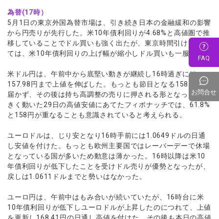
為替(17時）
5月1日の東京外国為替市場は、引き続き日本の金融緩和の影響
から円売りが先行した。米10年債利回りが4.68%と高値圏で推
移していることでドル買いも強く出たが、東京時間引けにかけ
ては、米10年債利回りの上げ幅が縮小しドル買いも一服した。
FAQ
米ドル円は、午前中から底堅い動きが継続し16時過ぎには、
157.98円まで上値を伸ばした。もっとも節目となる158円には
お問合せ
届かず、その後は持ち高調整の売りに押される形となった。大
きく動いた29日の高値安値にあてたフィボナッチでは、61.8%
と158円が重なることも意識されていると考えられる。
ユーロドルは、じり安となり16時手前には1.0649ドルの日通
し安値を付けた。もっとも欧州主要国ではレーバーデーで休場
となっている国が多いため動意は薄かった。16時以降は米10
年債利回りが低下したことを受けドル売りが優勢となったが、
戻しは1.0611ドルまでと勢いはなかった。
ユーロ円は、午前中はもみ合いが続いていたが、16時台に米
10年債利回りが低下しユーロドルが上昇したのにつれて、上値
を更新し168.41円の日通し高値を付けた。その後も本日の高値