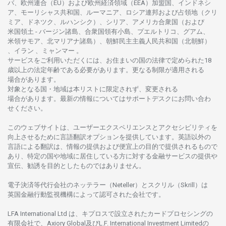
バ、
欧州連合
（EU）
および
欧州経済領域
（EEA）加盟国、インドネシ
ア、
モーリシャス
共和国、ルーマニア、
ロシア
連邦および
占領地
（クリ
ミア、ドネツク、ルハンシク）、シリア、
アメリカ
合衆国
（および
米国領土
-
バージン
諸島、合衆国領有小島、プエルトリコ、グアム、
米領
サモア、
北
マリアナ
諸島）、
朝鮮民主主義人民共和国
（北朝鮮）
、イラン 、ミャンマー 。
サービスを
ご
利用いただくには、お
住まいの
国の
法律で
定められた
18
歳以上の
法定年齢である
必要があります。
更な
る
制限が
適用さ
れる
場合があります。
対象となる
国
・
地域は
本
リストに
限定さ
れず、
変更さ
れる
場合があります。
最新の
情報については
サポートデスクに
お
問い
合わ
せくださ
い。
このウェブサイトは、
ユーザーエクスペリエンスと
アクセシビリティを
向上さ
せるために
言語翻訳
オプションを
提供しています。
英語以外の
言語に
よる
翻訳は、
情報の
提供および
便宜上の
目的で
提供さ
れるもの
で
あり、
特定の
国や
地域に
居住している
方に
対する
金融
サービスの
提供や
宣伝、
勧誘を
目的としたもの
では
ありません。
電子決済等代行会社の
ネッテラー
（Neteller）と
スクリル
（Skrill）は
英国金融行動監視機構に
よって
認可さ
れた
会社です。
LFA International Ltd は、
キプロスで
設立さ
れた
カードプロセシングの
有限会社で、Axiory Global
及び
L.F. International Investment Limitedの