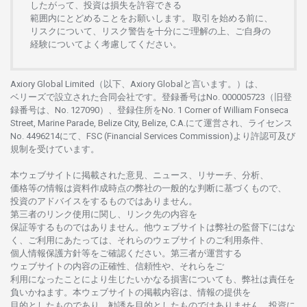
したがって、
投資は
損失を
許容できる
範囲内にとどめることを
お
願いします
。
取引を
始める
前に、
リスクについて、
リスク
警告を
十分に
ご
理解の
上、
ご
自身の
経験について
よく
考慮してください。
Axiory Global Limited（以下、Axiory Globalと言います。）は、
ベリーズで
設立さ
れた
合同会社です。
登録番号は
No. 000005723（旧登
録番号は、No. 127090）、
登録住所を
No. 1 Corner of William Fonseca
Street, Marine Parade, Belize City, Belize, C.A.にて
運営さ
れ、
ライセンス
No. 4496214
にて、FSC (Financial Services Commission)より
許認可及び
規制を
受けています。
本
ウェブサイトに
掲載さ
れた
意見、ニュース、リサーチ、分析、
価格等の
情報は
資料作成時点の
弊社の
一般的な
判断に
基づくもので、
投資の
アドバイスを
するもの
では
ありません。
第三者の
リンク
使用に
関し、
リンク
先の
内容を
保証等するものではありません。
他
ウェブサイトは
弊社の
監督下にはな
く、
ご
利用に
あたっては、
それらの
ウェブサイトの
ご
利用条件、
個人情報保護方針等を
ご
確認ください。
第三者が
運営する
ウェブサイトの
内容の
正確性、信頼性や、それらをご
利用になったことにより
生じたいかな
る
損害についても、
弊社は
責任を
負いかね
ます。
本
ウェブサイトの
掲載内容は、
情報の
提供を
目的としたもの
であり、
勧誘を
目的としたもの
では
ありません。
投資に