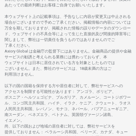
あたっての
最終判断は
お
客様ご
自身でお
願いいたします。
本
ウェブサイト
上の
記載事項は、
予告なしに
内容が
変更又は
中止さ
れる
場合がございますので
予めご
了承ください。
掲載情報の
内容については
万全を
期しておりますが、
掲載さ
れた
情報の
誤りや
データの
ダウンロー
ド、
ウェブサイトの
不具合等に
よって
生じた
直接的及び
間接的障害等に
関し
まして、
弊社は
一切責任を
負うものではありませんのでご
了承ください
。
Axiory Global は
金融庁の
監督下にはありません。
金融商品の
提供や
金融
サービスの
勧誘と
考えられる
業務には
携わっておらず、
本
ウェブサイトは
日本に
居住さ
れて
いる
方を
対象としたもの
では
ございません。
また、
弊社の
サービスは、18
歳未満の
方は
ご
利用頂けません
。
以下の
国の
国籍を
保持する
方や
居住者に
対して、
弊社
サービスへの
アクセスを
制限する
可能性があります
： アンゴラ、ボリビア、
ボスニア
・
ヘルツェゴビナ、ブルガリア、カメルーン、コートジボワー
ル、
コンゴ
民主共和国、ハイチ、イラク、ケニア、クウェート、
ラオス
人民民主共和国、レバノン、モナコ、ネパール、パプアニューギニア、
南
スーダン、ベネズエラ、ベトナム、
英国領
ヴァージン
諸島、
イエメン。
尚、
以下の
国および
地域の
居住者に
対しては、
弊社
サービスを
提供しておりません
：
ベラルーシ
共和国、ベリーズ、カナダ、キュー