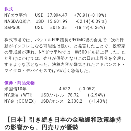
株式
NYダウ平均 USD 37,894.47 +70.91(+0.18%)
NASDAQ総合 USD 15,601.99 -62.14(-0.39％)
S&P500 USD 5,018.05 -18.19(-0.36%)
株式市場では、パウエルFRB議長がFOMC後の会見で「次の行
動がインフレになる可能性は低い」と発言したことで、投資家
の警戒感が薄れ、NYダウ平均では一時500ドル超上昇した。た
だ引けにかけては、売りが優勢となりこの日の上昇分を全戻し
するような形となった。決算内容が嫌気されたアドバンスト・
マイクロ・デバイセズでは9%近く急落した。
債券・商品先物
米国債10年 4.632 (-0.052)
NY原油（WTI） USD/バレル 78.72 (-2.94%)
NY金（COMEX） USD/オンス 2,330.2 (+1.43%)
【日本】引き続き日本の金融緩和政策維持
の影響から、円売りが優勢