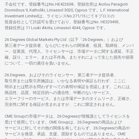
子会社です。
登録番号は
No.HE422638、
登録住所は
Aiolou Panagioti
Diomidous 9, Katholiki, Limassol 3020, Cyprus です。L.F. International
Investment Limitedは、
ライセンス
No.271/15 にて
キプロスの
投資会社として
許認可を
受けており、
登録番号は
No. HE329493、
登録住所は
11 Louki Akrita, Limassol 4044, Cyprus です。
26 Degrees Global Markets Pty Ltd（以下「26 Degrees」）
および
第三者
データ
提供者、ならびにそれらの関係者、役員、取締役、メンバ
ー、従業員、代理人、ライセンサーは、
市場
データに
関する
遅延、不正
確、誤り、エラー、
または
不作為、
またそれに
よって
生じた
損失や
損害
について、
一切の
責任を
負いません。
26 Degrees、
およびその
ライセンサー、
第三者
データ
提供者、
取引所または
取引所施設は、いかな
る
表明や
保証も
行わ
ず、
ここに
明示または
黙示を
問わ
ずすべての
表明や
保証を
否認し
ます。
これには、
商品性、品質、
特定目的への
適合性、
中断のない
サービス、
エラーフリーの
サービス、
または
市場
データの
タイムリーさ、正確さ、
完全性に
関する
保証が
含まれますが、これに
限定さ
れません。
CME Groupの
市場
データは、26 Degreesが
情報源として
ライセンスを
受けて
使用しています。
CME Groupは、26 Degreesの
商品および
サービスに
対してその
他の
関係を
有しておらず、26 Degreesの
商品や
サービスを
推奨、承認、支援、
奨励するものではありません。
CME