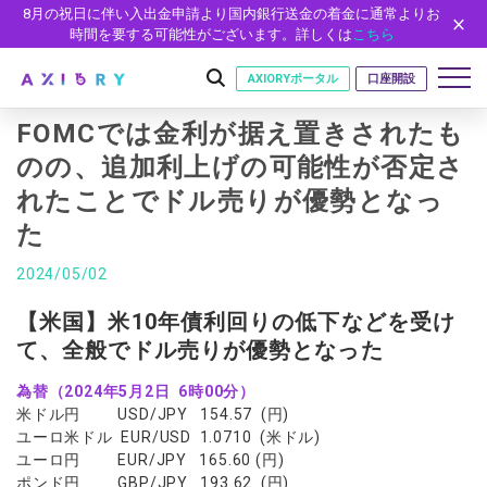
8月の祝日に伴い入出金申請より国内銀行送金の着金に通常よりお
時間を要する可能性がございます。詳しくは
こちら
AXIORYポータル
口座開設
FOMCでは金利が据え置きされたも
のの、追加利上げの可能性が否定さ
れたことでドル売りが優勢となっ
はじめに
た
はじめに
取引
ライセンス
2024/05/02
取引商品
取引条件
口座
安全性
【米国】米10年債利回りの低下などを受け
FX（通貨ペア）
スプレッド・手数料
口座の種類
口座開設
プラットフォーム
て、全般でドル売りが優勢となった
現物株式
ゼロカットとロスカット
口座タイプ
口座開設フォーム
プラットフォーム
ツール
パートナー
ETF
スワップとロールオーバー
為替（2024年5月2日 6時00分）
法人のお客様
必要書類
MT5
MT4/MT5 ヒストリカルデータ
パートナーシップ・プログラム
米ドル円 USD/JPY 154.57 (円)
ニュース
株式CFD
入出金方法
ゼロ口座
開設方法
NEW
ユーロ米ドル EUR/USD 1.0710 (米ドル)
MT4
EA(エキスパートアドバイザー)
株価指数CFD
レバレッジ
NEW
イントロデュース・パートナープログラム（IP）
ニュースリリース
ユーロ円 EUR/JPY 165.60 (円)
会社概要
デモ口座
cTrader
カスタムインジケーター
エネルギーCFD
ポンド円 GBP/JPY 193.62 (円)
約定率
特別・VIPプログラム
NEW