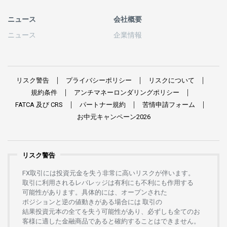
ニュース
会社概要
ニュース
企業情報
リスク
警告
プライバシーポリシー
リスクについて
規約条件
アンチマネーロンダリングポリシー
FATCA
及び
CRS
パートナー
規約
苦情申請
フォーム
お
中元
キャンペーン
2026
リスク警告
FX
取引には
投資元金を
失う
非常に
高い
リスクが
伴います。
取引に
利用さ
れる
レバレッジは
有利にも
不利にも
作用する
可能性があります。
具体的には、
オープンさ
れた
ポジションと
逆の
値動きがある
場合には
取引の
結果投資元本の
全てを
失う
可能性があり、
必ずしも
全てのお
客様に
適した
金融商品であると
確約することは
できません。