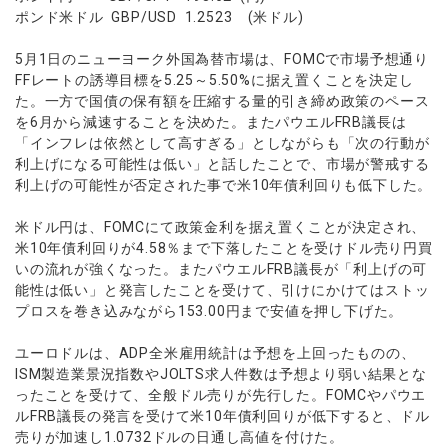
ウォレット口座
お知らせ
企業情報
NEW
ポンド米ドル GBP/USD 1.2523 (米ドル)
AXIORYアプリ
日本時間表示インジケータ
貴金属CFD
取引時間
マーケットニュース
ストライク インジケータ
会社概要
ソフトコモディティCFD
取引計算シミュレーター
AXIORYポータル
NEW
5月1日のニューヨーク外国為替市場は、FOMCで市場予想通り
English
コーポレートニュース
MQLシグナル
NEW
役員紹介
FFレートの誘導目標を5.25～5.50%に据え置くことを決定し
バトルCFD
注文執行ポリシー
日本語
口座開設する
キャンペーン
た。一方で国債の保有額を圧縮する量的引き締め政策のペース
通貨インデックス
お問合せ
経済指標・予測カレンダー
عربى
を6月から減速することを決めた。またパウエルFRB議長は
トレードガイド
NEW
よくあるご質問
休眠口座と凍結口座
「インフレは依然として高すぎる」としながらも「次の行動が
デモ口座を開設する
Русский
利上げになる可能性は低い」と話したことで、市場が警戒する
Español
法人のお客様は
こちら
利上げの可能性が否定された事で米10年債利回りも低下した。
ไทย
米ドル円は、FOMCにて政策金利を据え置くことが決定され、
Tiếng Việt
米10年債利回りが4.58％まで下落したことを受けドル売り円買
いの流れが強くなった。またパウエルFRB議長が「利上げの可
能性は低い」と発言したことを受けて、引けにかけてはストッ
プロスを巻き込みながら153.00円まで安値を押し下げた。
ユーロドルは、ADP全米雇用統計は予想を上回ったものの、
ISM製造業景況指数やJOLTS求人件数は予想より弱い結果とな
ったことを受けて、全般ドル売りが先行した。FOMCやパウエ
ルFRB議長の発言を受けて米10年債利回りが低下すると、ドル
売りが加速し1.0732ドルの日通し高値を付けた。