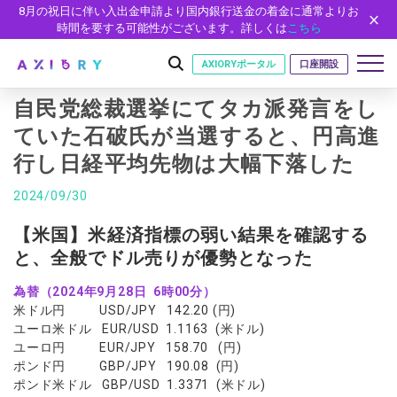
8月の祝日に伴い入出金申請より国内銀行送金の着金に通常よりお
時間を要する可能性がございます。詳しくは
こちら
AXIORYポータル
口座開設
自民党総裁選挙にてタカ派発言をし
ていた石破氏が当選すると、円高進
行し日経平均先物は大幅下落した
はじめに
はじめに
2024/09/30
取引
ライセンス
取引商品
取引条件
【米国】米経済指標の弱い結果を確認する
口座
安全性
と、全般でドル売りが優勢となった
FX（通貨ペア）
スプレッド・手数料
口座の種類
口座開設
プラットフォーム
現物株式
ゼロカットとロスカット
為替（2024年9月28日 6時00分）
口座タイプ
口座開設フォーム
プラットフォーム
ツール
パートナー
米ドル円 USD/JPY 142.20 (円)
ETF
スワップとロールオーバー
法人のお客様
必要書類
ユーロ米ドル EUR/USD 1.1163 (米ドル)
MT5
MT4/MT5 ヒストリカルデータ
パートナーシップ・プログラム
ニュース
株式CFD
入出金方法
ユーロ円 EUR/JPY 158.70 (円)
ゼロ口座
開設方法
NEW
MT4
EA(エキスパートアドバイザー)
ポンド円 GBP/JPY 190.08 (円)
株価指数CFD
レバレッジ
NEW
イントロデュース・パートナープログラム（IP）
ニュースリリース
会社概要
デモ口座
ポンド米ドル GBP/USD 1.3371 (米ドル)
cTrader
カスタムインジケーター
エネルギーCFD
約定率
特別・VIPプログラム
NEW