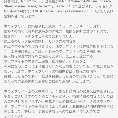
録番号は、No. 127090）、
登録住所を
No. 1 Corner of William Fonseca
Street, Marine Parade, Belize City, Belize, C.A.にて
運営さ
れ、
ライセンス
No. 4496214
にて、FSC (Financial Services Commission)より
許認可及び
規制を
受けています。
本
ウェブサイトに
掲載さ
れた
意見、ニュース、リサーチ、分析、
価格等の
情報は
資料作成時点の
弊社の
一般的な
判断に
基づくもので、
投資の
アドバイスを
するもの
では
ありません。
第三者の
リンク
使用に
関し、
リンク
先の
内容を
保証等するものではありません。
他
ウェブサイトは
弊社の
監督下にはな
く、
ご
利用に
あたっては、
それらの
ウェブサイトの
ご
利用条件、
個人情報保護方針等を
ご
確認ください。
第三者が
運営する
ウェブサイトの
内容の
正確性、信頼性や、それらをご
利用になったことにより
生じたいかな
る
損害についても、
弊社は
責任を
負いかね
ます。
本
ウェブサイトの
掲載内容は、
情報の
提供を
目的としたもの
であり、
勧誘を
目的としたもの
では
ありません。
投資に
あたっての
最終判断は
お
客様ご
自身でお
願いいたします。
本
ウェブサイト
上の
記載事項は、
予告なしに
内容が
変更又は
中止さ
れる
場合がございますので
予めご
了承ください。
掲載情報の
内容については
万全を
期しておりますが、
掲載さ
れた
情報の
誤りや
データの
ダウンロー
ド、
ウェブサイトの
不具合等に
よって
生じた
直接的及び
間接的障害等に
関し
まして、
弊社は
一切責任を
負うものではありませんのでご
了承ください
。