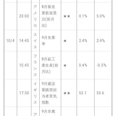
ア
8月製造
メ
業新規受
23:00
★★
0.1%
5.0%
リ
注(前月
カ
比)
ス
9月失業
10/4
14:45
イ
★
2.4%
2.4%
率
ス
フ
8月鉱工
ラ
15:45
業生産(前
★
0.4%
-0.5%
ン
月比)
ス
イ
9月建設
ギ
業購買担
17:30
★★
53.1
53.6
リ
当者景気
ス
指数
9月非農
ア