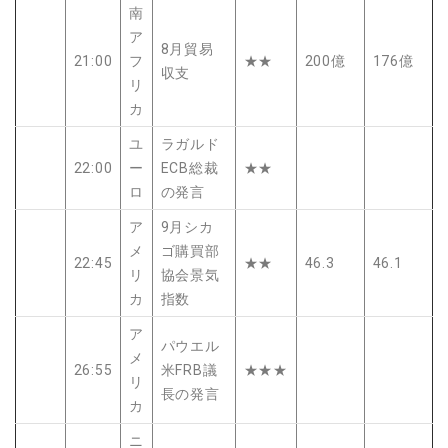
南
ア
8月貿易
21:00
フ
★★
200億
176億
収支
リ
カ
ユ
ラガルド
22:00
ー
ECB総裁
★★
ロ
の発言
ア
9月シカ
メ
ゴ購買部
22:45
★★
46.3
46.1
リ
協会景気
カ
指数
ア
パウエル
メ
26:55
米FRB議
★★★
リ
長の発言
カ
ニ