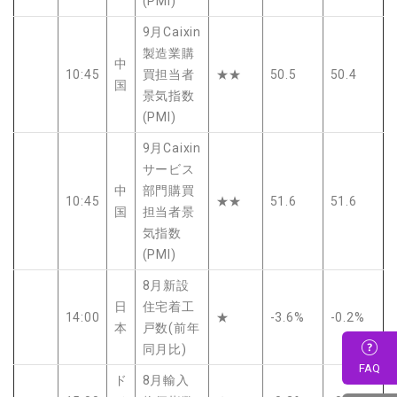
(PMI)
9月Caixin
製造業購
中
10:45
買担当者
★★
50.5
50.4
国
景気指数
(PMI)
9月Caixin
サービス
中
部門購買
10:45
★★
51.6
51.6
国
担当者景
気指数
(PMI)
8月新設
日
住宅着工
14:00
★
-3.6%
-0.2%
本
戸数(前年
同月比)
FAQ
ド
8月輸入