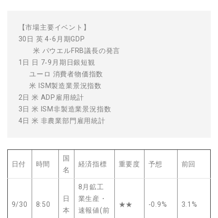
【市場主要イベント】
30日 英 4-6月期GDP
米 パウエルFRB議長の発言
1日 日 7‐9月期日銀短観
ユーロ 消費者物価指数
米 ISM製造業景況指数
2日 米 ADP雇用統計
3日 米 ISM非製造業景況指数
4日 米 非農業部門雇用統計
国
日付
時間
経済指標
重要度
予想
前回
名
8月鉱工
日
業生産・
9/30
8:50
★★
-0.9%
3.1%
本
速報値(前