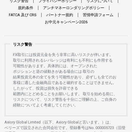
リスク
警告
プライバシーポリシー
リスクについて
規約条件
アンチマネーロンダリングポリシー
FATCA
及び
CRS
パートナー
規約
苦情申請
フォーム
お
中元
キャンペーン
2026
リスク警告
FX
取引には
投資元金を
失う
非常に
高い
リスクが
伴います。
取引に
利用さ
れる
レバレッジは
有利にも
不利にも
作用する
可能性があります。
具体的には、
オープンさ
れた
ポジションと
逆の
値動きがある
場合には
取引の
結果投資元本の
全てを
失う
可能性があり、
必ずしも
全てのお
客様に
適した
金融商品であると
確約することは
できません。
したがって、
投資は
損失を
許容できる
範囲内にとどめることを
お
願いします
。
取引を
始める
前に、
リスクについて、
リスク
警告を
十分に
ご
理解の
上、
ご
自身の
経験について
よく
考慮してください。
Axiory Global Limited（以下、Axiory Globalと言います。）は、
ベリーズで
設立さ
れた
合同会社です。
登録番号は
No. 000005723（旧登