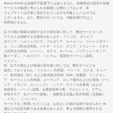
Axiory Global は
金融庁の
監督下にはありません。
金融商品の
提供や
金融
サービスの
勧誘と
考えられる
業務には
携わっておらず、
本
ウェブサイトは
日本に
居住さ
れて
いる
方を
対象としたもの
では
ございません。
また、
弊社の
サービスは、18
歳未満の
方は
ご
利用頂けません
。
以下の
国の
国籍を
保持する
方や
居住者に
対して、
弊社
サービスへの
アクセスを
制限する
可能性があります
： アンゴラ、ボリビア、
ボスニア
・
ヘルツェゴビナ、ブルガリア、カメルーン、コートジボワー
ル、
コンゴ
民主共和国、ハイチ、イラク、ケニア、クウェート、
ラオス
人民民主共和国、レバノン、モナコ、ネパール、パプアニューギニア、
南
スーダン、ベネズエラ、ベトナム、
英国領
ヴァージン
諸島、
イエメン。
尚、
以下の
国および
地域の
居住者に
対しては、
弊社
サービスを
提供しておりません
：
ベラルーシ
共和国、ベリーズ、カナダ、キュー
バ、
欧州連合
（EU）
および
欧州経済領域
（EEA）加盟国、インドネシ
ア、
モーリシャス
共和国、ルーマニア、
ロシア
連邦および
占領地
（クリ
ミア、ドネツク、ルハンシク）、シリア、
アメリカ
合衆国
（および
米国領土
-
バージン
諸島、合衆国領有小島、プエルトリコ、グアム、
米領
サモア、
北
マリアナ
諸島）、
朝鮮民主主義人民共和国
（北朝鮮）
、イラン 、ミャンマー 。
サービスを
ご
利用いただくには、お
住まいの
国の
法律で
定められた
18
歳以上の
法定年齢である
必要があります。
更な
る
制限が
適用さ
れる