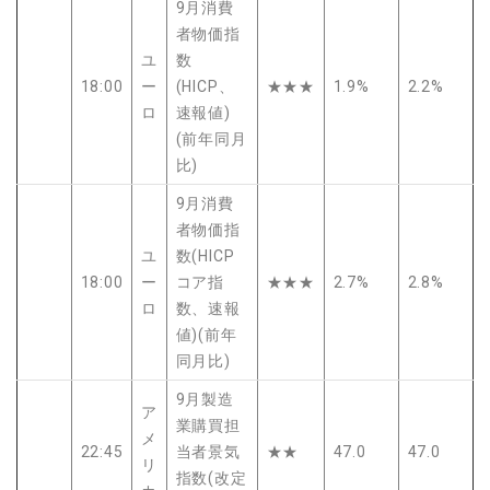
9月消費
者物価指
ユ
数
18:00
ー
(HICP、
★★★
1.9%
2.2%
ロ
速報値)
(前年同月
比)
9月消費
者物価指
ユ
数(HICP
18:00
ー
コア指
★★★
2.7%
2.8%
ロ
数、速報
値)(前年
同月比)
9月製造
ア
業購買担
メ
22:45
当者景気
★★
47.0
47.0
リ
指数(改定