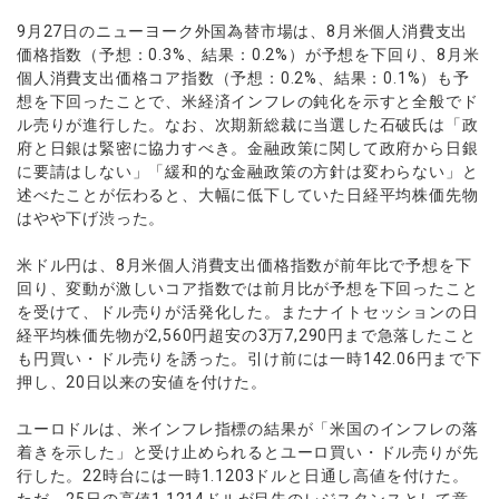
ウォレット口座
お知らせ
企業情報
NEW
AXIORYアプリ
日本時間表示インジケータ
貴金属CFD
取引時間
9月27日のニューヨーク外国為替市場は、8月米個人消費支出
マーケットニュース
ストライク インジケータ
価格指数（予想：0.3%、結果：0.2%）が予想を下回り、8月米
会社概要
ソフトコモディティCFD
取引計算シミュレーター
AXIORYポータル
NEW
English
コーポレートニュース
個人消費支出価格コア指数（予想：0.2%、結果：0.1%）も予
MQLシグナル
NEW
役員紹介
バトルCFD
注文執行ポリシー
想を下回ったことで、米経済インフレの鈍化を示すと全般でド
日本語
口座開設する
キャンペーン
通貨インデックス
お問合せ
ル売りが進行した。なお、次期新総裁に当選した石破氏は「政
経済指標・予測カレンダー
عربى
トレードガイド
NEW
府と日銀は緊密に協力すべき。金融政策に関して政府から日銀
よくあるご質問
休眠口座と凍結口座
デモ口座を開設する
Русский
に要請はしない」「緩和的な金融政策の方針は変わらない」と
述べたことが伝わると、大幅に低下していた日経平均株価先物
Español
法人のお客様は
こちら
はやや下げ渋った。
ไทย
Tiếng Việt
米ドル円は、8月米個人消費支出価格指数が前年比で予想を下
回り、変動が激しいコア指数では前月比が予想を下回ったこと
を受けて、ドル売りが活発化した。またナイトセッションの日
経平均株価先物が2,560円超安の3万7,290円まで急落したこと
も円買い・ドル売りを誘った。引け前には一時142.06円まで下
押し、20日以来の安値を付けた。
ユーロドルは、米インフレ指標の結果が「米国のインフレの落
着きを示した」と受け止められるとユーロ買い・ドル売りが先
行した。22時台には一時1.1203ドルと日通し高値を付けた。