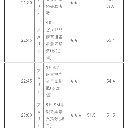
21:30
★★
リ
続受給者
万人
カ
数
9月サー
ア
ビス部門
メ
購買担当
22:45
★★
55.4
リ
者景気指
カ
数(改定
値)
9月総合
ア
購買担当
メ
22:45
者景気指
★★
54.4
リ
数(改定
カ
値)
ア
9月ISM非
メ
製造業景
23:00
★★★
51.5
51.5
リ
況指数(総
カ
合)