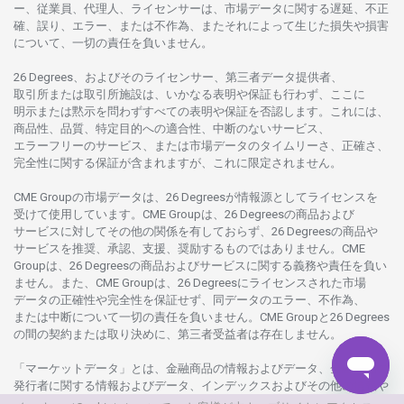
ー、従業員、代理人、ライセンサーは、
市場
データに
関する
遅延、不正
確、誤り、エラー、
または
不作為、
またそれに
よって
生じた
損失や
損害
について、
一切の
責任を
負いません。
26 Degrees、
およびその
ライセンサー、
第三者
データ
提供者、
取引所または
取引所施設は、いかな
る
表明や
保証も
行わ
ず、
ここに
明示または
黙示を
問わ
ずすべての
表明や
保証を
否認し
ます。
これには、
商品性、品質、
特定目的への
適合性、
中断のない
サービス、
エラーフリーの
サービス、
または
市場
データの
タイムリーさ、正確さ、
完全性に
関する
保証が
含まれますが、これに
限定さ
れません。
CME Groupの
市場
データは、26 Degreesが
情報源として
ライセンスを
受けて
使用しています。
CME Groupは、26 Degreesの
商品および
サービスに
対してその
他の
関係を
有しておらず、26 Degreesの
商品や
サービスを
推奨、承認、支援、
奨励するものではありません。
CME
Groupは、26 Degreesの
商品および
サービスに
関する
義務や
責任を
負い
ません。また、CME Groupは、26 Degreesに
ライセンスさ
れた
市場
データの
正確性や
完全性を
保証せず、
同
データの
エラー、不作為、
または
中断について
一切の
責任を
負いません。
CME Groupと26 Degrees
の
間の
契約または
取り
決めに、
第三者受益者は
存在し
ません。
「マーケットデータ」とは、
金融商品の
情報および
データ、
金融商品の
発行者に
関する
情報および
データ、
インデックスおよびその
他の
情報や
データを
指し、26 Degreesまたは26 Degrees
グループ
会社が
提供する