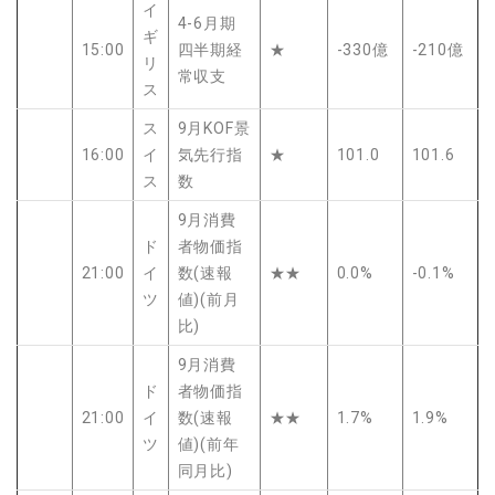
イ
4-6月期
ギ
15:00
四半期経
★
-330億
-210億
リ
常収支
ス
ス
9月KOF景
16:00
イ
気先行指
★
101.0
101.6
ス
数
9月消費
ド
者物価指
21:00
イ
数(速報
★★
0.0%
-0.1%
ツ
値)(前月
比)
9月消費
ド
者物価指
21:00
イ
数(速報
★★
1.7%
1.9%
ツ
値)(前年
同月比)