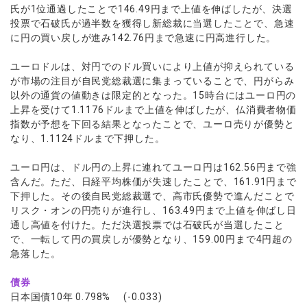
氏が1位通過したことで146.49円まで上値を伸ばしたが、決選
投票で石破氏が過半数を獲得し新総裁に当選したことで、急速
に円の買い戻しが進み142.76円まで急速に円高進行した。
ユーロドルは、対円でのドル買いにより上値が抑えられている
が市場の注目が自民党総裁選に集まっていることで、円がらみ
以外の通貨の値動きは限定的となった。15時台にはユーロ円の
上昇を受けて1.1176ドルまで上値を伸ばしたが、仏消費者物価
指数が予想を下回る結果となったことで、ユーロ売りが優勢と
なり、1.1124ドルまで下押した。
ユーロ円は、ドル円の上昇に連れてユーロ円は162.56円まで強
含んだ。ただ、日経平均株価が失速したことで、161.91円まで
下押した。その後自民党総裁選で、高市氏優勢で進んだことで
リスク・オンの円売りが進行し、163.49円まで上値を伸ばし日
通し高値を付けた。ただ決選投票では石破氏が当選したこと
で、一転して円の買戻しが優勢となり、159.00円まで4円超の
急落した。
債券
日本国債10年 0.798% (-0.033)