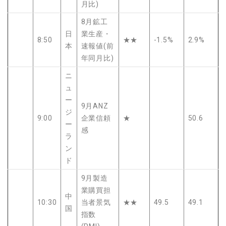
月比)
8月鉱工
日
業生産・
8:50
★★
-1.5%
2.9%
本
速報値(前
年同月比)
ニ
ュ
ー
9月ANZ
ジ
9:00
企業信頼
★
50.6
ー
感
ラ
ン
ド
9月製造
業購買担
中
10:30
当者景気
★★
49.5
49.1
国
指数