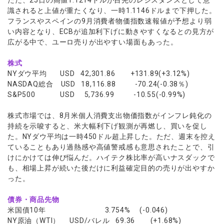
ただ、25日の高値1.1214ドルが目先のレジスタンスとして意
識されると上値が重たくなり、一時1.1146ドルまで下押した。
フランスやスペインの9月消費者物価指数速報値が予想より弱
い内容となり、ECBが追加利下げに動きやすくなるとの見方が
広がる中で、ユーロ売りが出やすい場面もあった。
株式
NYダウ平均 USD 42,301.86 +131.89(+3.12%)
NASDAQ総合 USD 18,116.88 -70.24(-0.38％)
S&P500 USD 5,736.99 -10.55(-0.99%)
株式市場では、8月米個人消費支出物価指数がインフレ鈍化の
持続を示唆すると、米大幅利下げ観測が再燃し、買いを促し
た。NYダウ平均は一時450ドル超上昇した。ただ、週末を控え
ていることもあり過熱感や高値警戒感も意思されたことで、引
けにかけては伸び悩んだ。ハイテク株比率が高いナスダックで
も、相場上昇が続いた後だけに利益確定目的の売りが出やすか
った。
債券・商品先物
米国債10年 3.754% (-0.046)
NY原油（WTI） USD/バレル 69.36 (+1.68%)