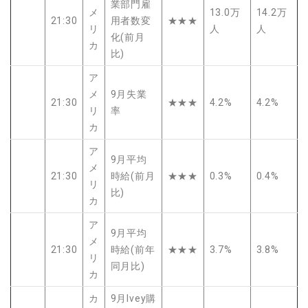
業部門雇
メ
13.0万
14.2万
21:30
用者数変
★★★
リ
人
人
化(前月
カ
比)
ア
メ
9月失業
21:30
★★★
4.2%
4.2%
リ
率
カ
ア
9月平均
メ
21:30
時給(前月
★★★
0.3%
0.4%
リ
比)
カ
ア
9月平均
メ
21:30
時給(前年
★★★
3.7%
3.8%
リ
同月比)
カ
カ
9月Ivey購