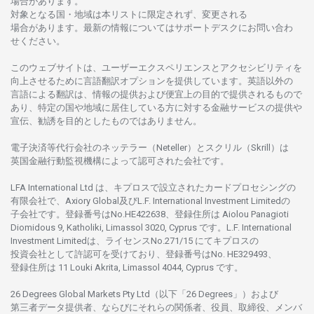
場合があります。
対象となる
国
・
地域は
本
リストに
限定さ
れず、
変更さ
れる
場合があります。
最新の
情報については
サポートデスクに
お
問い
合わ
せくださ
い。
このウェブサイトは、
ユーザーエクスペリエンスと
アクセシビリティを
向上さ
せるために
言語翻訳
オプションを
提供しています。
英語以外の
言語に
よる
翻訳は、
情報の
提供および
便宜上の
目的で
提供さ
れるもの
で
あり、
特定の
国や
地域に
居住している
方に
対する
金融
サービスの
提供や
宣伝、
勧誘を
目的としたもの
では
ありません。
電子決済等代行会社の
ネッテラー
（Neteller）と
スクリル
（Skrill）は
英国金融行動監視機構に
よって
認可さ
れた
会社です。
LFA International Ltd は、
キプロスで
設立さ
れた
カードプロセシングの
有限会社で、Axiory Global
及び
L.F. International Investment Limitedの
子会社です。
登録番号は
No.HE422638、
登録住所は
Aiolou Panagioti
Diomidous 9, Katholiki, Limassol 3020, Cyprus です。L.F. International
Investment Limitedは、
ライセンス
No.271/15 にて
キプロスの
投資会社として
許認可を
受けており、
登録番号は
No. HE329493、
登録住所は
11 Louki Akrita, Limassol 4044, Cyprus です。
26 Degrees Global Markets Pty Ltd（以下「26 Degrees」）
および
第三者
データ
提供者、ならびにそれらの関係者、役員、取締役、メンバ