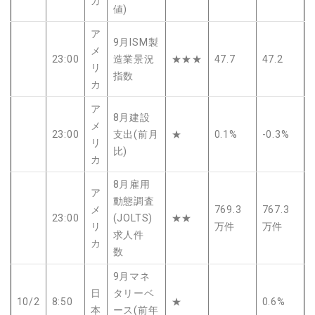
カ
値)
ア
9月ISM製
メ
23:00
造業景況
★★★
47.7
47.2
リ
指数
カ
ア
8月建設
メ
23:00
支出(前月
★
0.1%
-0.3%
リ
比)
カ
8月雇用
ア
動態調査
メ
769.3
767.3
23:00
(JOLTS)
★★
リ
万件
万件
求人件
カ
数
9月マネ
日
タリーベ
10/2
8:50
★
0.6%
本
ース(前年