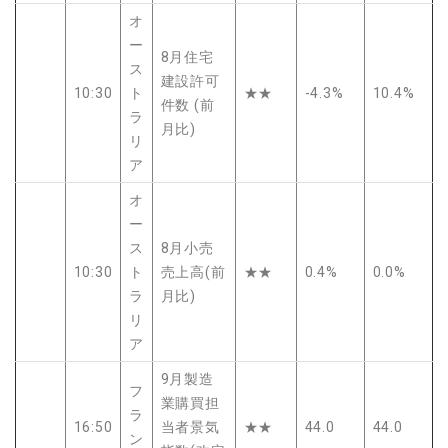
オ
ー
8月住宅
ス
建設許可
10:30
ト
★★
-4.3%
10.4%
件数 (前
ラ
月比)
リ
ア
オ
ー
ス
8月小売
10:30
ト
売上高(前
★★
0.4%
0.0%
ラ
月比)
リ
ア
9月製造
フ
業購買担
ラ
16:50
当者景気
★★
44.0
44.0
ン