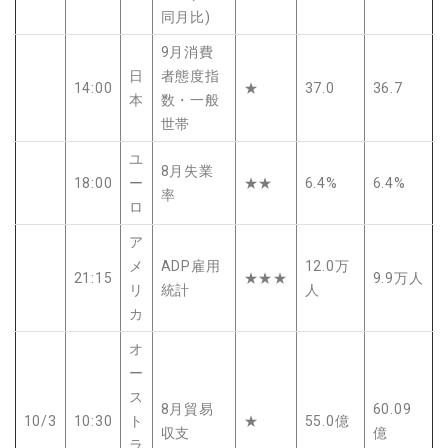
同月比)
9月消費
日
者態度指
14:00
★
37.0
36.7
本
数・一般
世帯
ユ
8月失業
18:00
ー
★★
6.4%
6.4%
率
ロ
ア
メ
ADP雇用
12.0万
21:15
★★★
9.9万人
リ
統計
人
カ
オ
ー
ス
8月貿易
60.09
10/3
10:30
ト
★
55.0億
収支
億
ラ