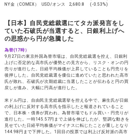
NY金（COMEX） USD/オンス 2,680.8 (-0.53%)
【日本】自民党総裁選にてタカ派発言をし
ていた石破氏が当選すると、日銀利上げへ
の思惑から円が急騰した
為替(17時）
9月27日の東京外国為替市場は、自民党総裁選を控え、日銀利
上げに否定的な高市氏が優勢との見方から、リスク・オンの円
売りが進行した。日経平均株価が上昇していることも円売りを
後押しした。自民党総裁選を優位に進めていたと思われた高市
氏が敗れ、石破氏が次期総裁に当選したことが伝わると円の買
戻しが進み、大幅に円高が進行した。
米ドル円は、自由民主党総裁選挙を控える中で、麻生氏が日銀
の利上げに反対する高市氏を指示したと報道されていること
で、日本株・債券が買われ、為替市場でもドル買い・円売りが
進行した。一時145.57円まで上値を伸ばしたが、堅調な動きを
見せていた日経平均株価がマイナスに転じたことが重しとなり
144.98円まで下押した。1回目の投票では利上げ反対派の高市