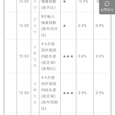
15:00
イ
物価指数
★
-0.3%
-0.4%
ツ
(前月比)
お問合せ
8月輸入
ド
物価指数
15:00
イ
★
0.3%
0.9%
(前年同月
ツ
比)
4-6月期
イ
四半期国
ギ
15:00
内総生産
★★★
0.6%
0.6%
リ
(改定値)
ス
(前期比)
4-6月期
イ
四半期国
ギ
内総生産
15:00
★★★
0.9%
0.9%
リ
(改定値)
ス
(前年同期
比)