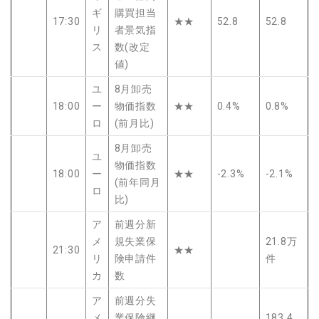
ギ
購買担当
17:30
★★
52.8
52.8
リ
者景気指
ス
数(改定
値)
ユ
8月卸売
18:00
ー
物価指数
★★
0.4%
0.8%
ロ
(前月比)
8月卸売
ユ
物価指数
18:00
ー
★★
-2.3%
-2.1%
(前年同月
ロ
比)
ア
前週分新
メ
規失業保
21.8万
21:30
★★
リ
険申請件
件
カ
数
ア
前週分失
メ
業保険継
183.4