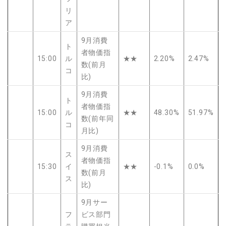
リ
ア
9月消費
ト
者物価指
15:00
ル
★★
2.20%
2.47%
数(前月
コ
比)
9月消費
ト
者物価指
15:00
ル
★★
48.30%
51.97%
数(前年同
コ
月比)
9月消費
ス
者物価指
15:30
イ
★★
-0.1%
0.0%
数(前月
ス
比)
9月サー
フ
ビス部門