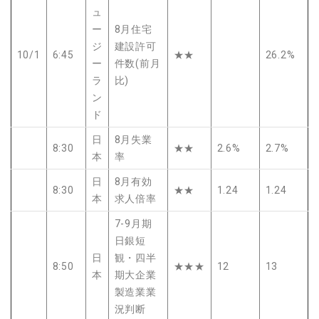
ュ
ー
8月住宅
ジ
建設許可
10/1
6:45
★★
26.2%
ー
件数(前月
ラ
比)
ン
ド
日
8月失業
8:30
★★
2.6%
2.7%
本
率
日
8月有効
8:30
★★
1.24
1.24
本
求人倍率
7-9月期
日銀短
日
観・四半
8:50
★★★
12
13
本
期大企業
製造業業
況判断