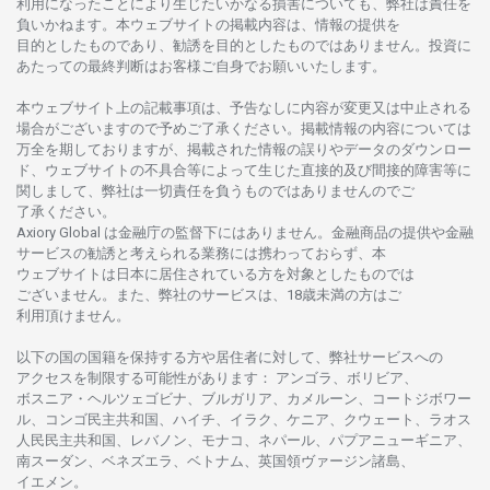
利用になったことにより
生じたいかな
る
損害についても、
弊社は
責任を
負いかね
ます。
本
ウェブサイトの
掲載内容は、
情報の
提供を
目的としたもの
であり、
勧誘を
目的としたもの
では
ありません。
投資に
あたっての
最終判断は
お
客様ご
自身でお
願いいたします。
本
ウェブサイト
上の
記載事項は、
予告なしに
内容が
変更又は
中止さ
れる
場合がございますので
予めご
了承ください。
掲載情報の
内容については
万全を
期しておりますが、
掲載さ
れた
情報の
誤りや
データの
ダウンロー
ド、
ウェブサイトの
不具合等に
よって
生じた
直接的及び
間接的障害等に
関し
まして、
弊社は
一切責任を
負うものではありませんのでご
了承ください
。
Axiory Global は
金融庁の
監督下にはありません。
金融商品の
提供や
金融
サービスの
勧誘と
考えられる
業務には
携わっておらず、
本
ウェブサイトは
日本に
居住さ
れて
いる
方を
対象としたもの
では
ございません。
また、
弊社の
サービスは、18
歳未満の
方は
ご
利用頂けません
。
以下の
国の
国籍を
保持する
方や
居住者に
対して、
弊社
サービスへの
アクセスを
制限する
可能性があります
： アンゴラ、ボリビア、
ボスニア
・
ヘルツェゴビナ、ブルガリア、カメルーン、コートジボワー
ル、
コンゴ
民主共和国、ハイチ、イラク、ケニア、クウェート、
ラオス
人民民主共和国、レバノン、モナコ、ネパール、パプアニューギニア、
南
スーダン、ベネズエラ、ベトナム、
英国領
ヴァージン
諸島、
イエメン。