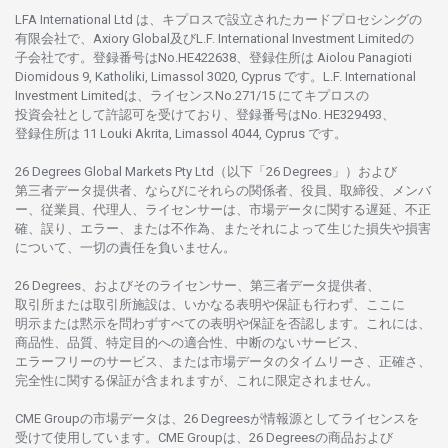
LFA International Ltd は、
キプロスで
設立さ
れた
カードプロセシングの
有限会社で、Axiory Global
及び
L.F. International Investment Limitedの
子会社です。
登録番号は
No.HE422638、
登録住所は
Aiolou Panagioti
Diomidous 9, Katholiki, Limassol 3020, Cyprus です。L.F. International
Investment Limitedは、
ライセンス
No.271/15 にて
キプロスの
投資会社として
許認可を
受けており、
登録番号は
No. HE329493、
登録住所は
11 Louki Akrita, Limassol 4044, Cyprus です。
26 Degrees Global Markets Pty Ltd（以下「26 Degrees」）
および
第三者
データ
提供者、ならびにそれらの関係者、役員、取締役、メンバ
ー、従業員、代理人、ライセンサーは、
市場
データに
関する
遅延、不正
確、誤り、エラー、
または
不作為、
またそれに
よって
生じた
損失や
損害
について、
一切の
責任を
負いません。
26 Degrees、
およびその
ライセンサー、
第三者
データ
提供者、
取引所または
取引所施設は、いかな
る
表明や
保証も
行わ
ず、
ここに
明示または
黙示を
問わ
ずすべての
表明や
保証を
否認し
ます。
これには、
商品性、品質、
特定目的への
適合性、
中断のない
サービス、
エラーフリーの
サービス、
または
市場
データの
タイムリーさ、正確さ、
完全性に
関する
保証が
含まれますが、これに
限定さ
れません。
CME Groupの
市場
データは、26 Degreesが
情報源として
ライセンスを
受けて
使用しています。
CME Groupは、26 Degreesの
商品および