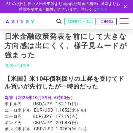
8月の祝日に伴い入出金申請より国内銀行送金の着金に通常よりお
時間を要する可能性がございます。詳しくは
こちら
AXIORYポータル
口座開設
日米金融政策発表を前にして大きな
方向感は出にくく、様子見ムードが
強まった
はじめに
はじめに
2025/10/29
取引
ライセンス
取引商品
取引条件
【米国】米10年債利回りの上昇を受けてド
口座
安全性
ル買いが先行したが一時的だった
FX（通貨ペア）
スプレッド・手数料
口座の種類
口座開設
プラットフォーム
現物株式
ゼロカットとロスカット
為替（2025年10月29日 6時00分）
口座タイプ
口座開設フォーム
プラットフォーム
ツール
パートナー
米ドル円 USD/JPY 152.11(円)
ETF
スワップとロールオーバー
法人のお客様
必要書類
ユーロ米ドル EUR/USD 1.1652(米ドル)
MT5
MT4/MT5 ヒストリカルデータ
パートナーシップ・プログラム
ニュース
株式CFD
入出金方法
ユーロ円 EUR/JPY 177.19(円)
ゼロ口座
開設方法
NEW
MT4
EA(エキスパートアドバイザー)
ポンド円 GBP/JPY 201.88(円)
株価指数CFD
レバレッジ
NEW
イントロデュース・パートナープログラム（IP）
ニュースリリース
会社概要
デモ口座
ポンド米ドル GBP/USD 1.3269(米ドル)
cTrader
カスタムインジケーター
エネルギーCFD
約定率
特別・VIPプログラム
NEW