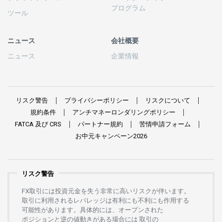
プログラム
ツール
ニュース
会社概要
ニュース
企業情報
リスク
警告
プライバシーポリシー
リスクについて
規約条件
アンチマネーロンダリングポリシー
FATCA
及び
CRS
パートナー
規約
苦情申請
フォーム
お
中元
キャンペーン
2026
リスク警告
FX
取引には
投資元金を
失う
非常に
高い
リスクが
伴います。
取引に
利用さ
れる
レバレッジは
有利にも
不利にも
作用する
可能性があります。
具体的には、
オープンさ
れた
ポジションと
逆の
値動きがある
場合には
取引の