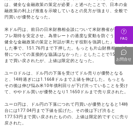
は、健全な金融政策の策定が必要」と述べたことで、日本の金
融政策の利上げ推進を示唆しているとの見方が強まり、全般で
円買いが優勢となった。
米ドル円は、前日の日米財務相会談について米財務省が「イン
フレ期待を安定させ、為替レートの過度な変動を防ぐうえで、
FAQ
健全な金融政策の策定と対話が果たす役割を強調した」と発表
した事で、151.76円まで下押した。もっとも片山財務相は「為
替についての直接的な協議はなかった」としたことで152.35円
お問合せ
まで買い戻されたが、上値は限定的となった。
ユーロドルは、ドル円の下落を受けてドル売りが優勢となる
と、14時過ぎには1.1668ドルまで上値を伸ばした。もっとも
その後は伸び悩み米10年債利回りが下げ渋っていることを受け
て、ややドル買いが優勢となり1.1650ドルまで売り戻された。
ユーロ円は、ドル円の下落につれて円買いが優勢となると14時
台には177.04円まで下値を拡げた。その後は下げ渋ると
177.53円まで買い戻されたものの、上値は限定的ですぐに売り
戻された。