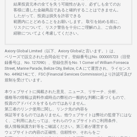
結果投資元本の
全てを
失う
可能性があり、
必ずしも
全てのお
客様に
適した
金融商品であると
確約することは
できません。
したがって、
投資は
損失を
許容できる
範囲内にとどめることを
お
願いします
。
取引を
始める
前に、
リスクについて、
リスク
警告を
十分に
ご
理解の
上、
ご
自身の
経験について
よく
考慮してください。
Axiory Global Limited（以下、Axiory Globalと言います。）は、
ベリーズで
設立さ
れた
合同会社です。
登録番号は
No. 000005723（旧登
録番号は、No. 127090）、
登録住所を
No. 1 Corner of William Fonseca
Street, Marine Parade, Belize City, Belize, C.A.にて
運営さ
れ、
ライセンス
No. 4496214
にて、FSC (Financial Services Commission)より
許認可及び
規制を
受けています。
本
ウェブサイトに
掲載さ
れた
意見、ニュース、リサーチ、分析、
価格等の
情報は
資料作成時点の
弊社の
一般的な
判断に
基づくもので、
投資の
アドバイスを
するもの
では
ありません。
第三者の
リンク
使用に
関し、
リンク
先の
内容を
保証等するものではありません。
他
ウェブサイトは
弊社の
監督下にはな
く、
ご
利用に
あたっては、
それらの
ウェブサイトの
ご
利用条件、
個人情報保護方針等を
ご
確認ください。
第三者が
運営する
ウェブサイトの
内容の
正確性、信頼性や、それらをご