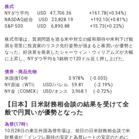
株式
NYダウ平均 USD 47,706.36 +161.78(+0.34%)
NASDAQ総合 USD 23,828.19 +192.10(+0.81%)
S&P 500 USD 6,890.88 +15.73(+0.22%)
株式市場は、貿易問題を巡る米中対立の緩和期待や米利下げ観
測を背景に投資家のリスク先行姿勢が強まると株買いが優勢と
なった。好決算を発表したシャーウィン・ウィリアムズが大幅
に上昇し、NYダウ平均を1銘柄で120ドル近く押し上げた。
債券・商品先物
米国債10年 3.978% (-0.005)
NY原油（WTI） USD/バレル 59.81 (-2.19%)
NY金（COMEX） USD/オンス 3,968.1 (-0.72%)
【日本】日米財務相会談の結果を受けて全
般で円買いが優勢となった
為替(17時）
10月28日の東京外国為替市場は、前日の日米財務相会談で米
財務省が「インフレ期待の安定と為替レートの安定のために