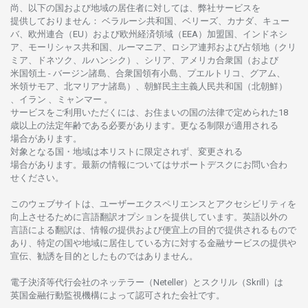
尚、
以下の
国および
地域の
居住者に
対しては、
弊社
サービスを
提供しておりません
：
ベラルーシ
共和国、ベリーズ、カナダ、キュー
バ、
欧州連合
（EU）
および
欧州経済領域
（EEA）加盟国、インドネシ
ア、
モーリシャス
共和国、ルーマニア、
ロシア
連邦および
占領地
（クリ
ミア、ドネツク、ルハンシク）、シリア、
アメリカ
合衆国
（および
米国領土
-
バージン
諸島、合衆国領有小島、プエルトリコ、グアム、
米領
サモア、
北
マリアナ
諸島）、
朝鮮民主主義人民共和国
（北朝鮮）
、イラン 、ミャンマー 。
サービスを
ご
利用いただくには、お
住まいの
国の
法律で
定められた
18
歳以上の
法定年齢である
必要があります。
更な
る
制限が
適用さ
れる
場合があります。
対象となる
国
・
地域は
本
リストに
限定さ
れず、
変更さ
れる
場合があります。
最新の
情報については
サポートデスクに
お
問い
合わ
せくださ
い。
このウェブサイトは、
ユーザーエクスペリエンスと
アクセシビリティを
向上さ
せるために
言語翻訳
オプションを
提供しています。
英語以外の
言語に
よる
翻訳は、
情報の
提供および
便宜上の
目的で
提供さ
れるもの
で
あり、
特定の
国や
地域に
居住している
方に
対する
金融
サービスの
提供や
宣伝、
勧誘を
目的としたもの
では
ありません。
電子決済等代行会社の
ネッテラー
（Neteller）と
スクリル
（Skrill）は
英国金融行動監視機構に
よって
認可さ
れた
会社です。