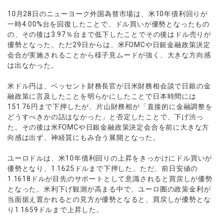
ウォレット口座
お知らせ
企業情報
NEW
AXIORYアプリ
日本時間表示インジケータ
貴金属CFD
取引時間
10月28日のニューヨーク外国為替市場は、米10年債利回りが
マーケットニュース
ストライク インジケータ
一時4.00%台を回復したことで、ドル買いが優勢となったもの
会社概要
ソフトコモディティCFD
取引計算シミュレーター
AXIORYポータル
NEW
English
コーポレートニュース
の、その後は3.97％台まで低下したことでその後はドル売りが
MQLシグナル
NEW
役員紹介
バトルCFD
注文執行ポリシー
優勢となった。ただ29日からは、米FOMCや日銀金融政策決定
日本語
口座開設する
キャンペーン
通貨インデックス
お問合せ
会合が実施されることから様子見ムードが強く、大きな方向感
経済指標・予測カレンダー
عربى
トレードガイド
NEW
は出なかった。
よくあるご質問
休眠口座と凍結口座
デモ口座を開設する
Русский
米ドル円は、ベッセント財務長官が日米財務相会談で日銀の金
Español
法人のお客様は
こちら
融政策に言及したことを明らかにしたことで日本時間には
ไทย
151.76円まで下押したが、片山財務相が「直接的に金融調整を
Tiếng Việt
どうすべきかの話はなかった」と否定したことで、下げ渋っ
た。その後は米FOMCや日銀金融政策決定会合を前に大きな方
向感は出ず、神経質にもみ合う展開となった。
ユーロドルは、米10年債利回りの上昇をきっかけにドル買いが
優勢となり、1.1625ドルまで下押した。ただ、前日安値の
1.1618ドルが目先のサポートとして意識されると買戻しが優勢
となった。米利下げ観測が高まる中で、ユーロ圏の政策金利が
当面据え置かれるとの見方が優勢となると、買戻しが優勢とな
り1.1659ドルまで上昇した。