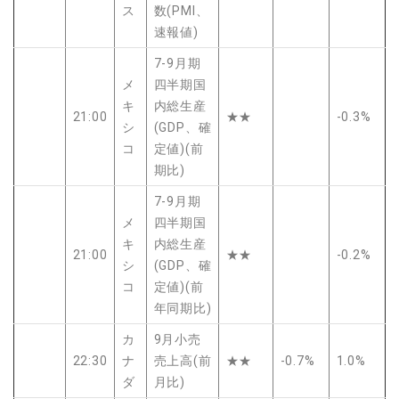
ス
数(PMI、
速報値)
7-9月期
メ
四半期国
キ
内総生産
21:00
★★
-0.3%
シ
(GDP、確
コ
定値)(前
期比)
7-9月期
メ
四半期国
キ
内総生産
21:00
★★
-0.2%
シ
(GDP、確
コ
定値)(前
年同期比)
カ
9月小売
22:30
ナ
売上高(前
★★
-0.7%
1.0%
ダ
月比)