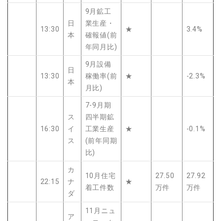
9月鉱工
日
業生産・
13:30
★
3.4%
本
確報値(前
年同月比)
9月設備
日
13:30
稼働率(前
★
-2.3%
本
月比)
7-9月期
ス
四半期鉱
16:30
イ
工業生産
★
-0.1%
ス
(前年同期
比)
カ
10月住宅
27.50
27.92
22:15
ナ
★
着工件数
万件
万件
ダ
11月ニュ
ア