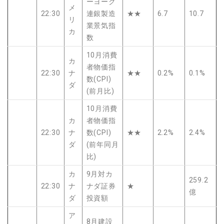
ーヨーク
メ
22:30
連銀製造
★★
6.7
10.7
リ
業景気指
カ
数
10月消費
カ
者物価指
22:30
ナ
★★
0.2%
0.1%
数(CPI)
ダ
(前月比)
10月消費
カ
者物価指
22:30
ナ
数(CPI)
★★
2.2%
2.4%
ダ
(前年同月
比)
カ
9月対カ
259.2
22:30
ナ
ナダ証券
★
億
ダ
投資額
ア
8月建設