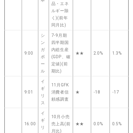
品・エネ
ルギー除
く)(前年
同月比)
シ
7-9月期
ン
四半期国
ガ
内総生産
9:00
★★
2.0%
1.3%
ポ
(GDP、確
ー
定値)(前
ル
期比)
イ
11月GFK
ギ
9:01
消費者信
★
-18
-17
リ
頼感調査
ス
イ
10月小売
ギ
16:00
売上高(前
★★
0.0%
0.5%
リ
月比)