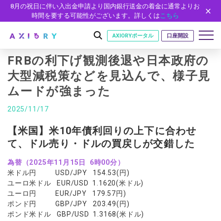
8月の祝日に伴い入出金申請より国内銀行送金の着金に通常よりお
時間を要する可能性がございます。詳しくは
こちら
AXIORYポータル
口座開設
FRBの利下げ観測後退や日本政府の
大型減税策などを見込んで、様子見
ムードが強まった
はじめに
はじめに
2025/11/17
取引
ライセンス
取引商品
取引条件
【米国】米10年債利回りの上下に合わせ
口座
安全性
て、ドル売り・ドルの買戻しが交錯した
FX（通貨ペア）
スプレッド・手数料
口座の種類
口座開設
プラットフォーム
現物株式
ゼロカットとロスカット
為替（2025年11月15日 6時00分）
口座タイプ
口座開設フォーム
プラットフォーム
ツール
パートナー
米ドル円 USD/JPY 154.53(円)
ETF
スワップとロールオーバー
法人のお客様
必要書類
ユーロ米ドル EUR/USD 1.1620(米ドル)
MT5
MT4/MT5 ヒストリカルデータ
パートナーシップ・プログラム
ニュース
株式CFD
入出金方法
ユーロ円 EUR/JPY 179.57円)
ゼロ口座
開設方法
NEW
MT4
EA(エキスパートアドバイザー)
ポンド円 GBP/JPY 203.49(円)
株価指数CFD
レバレッジ
NEW
イントロデュース・パートナープログラム（IP）
ニュースリリース
会社概要
デモ口座
ポンド米ドル GBP/USD 1.3168(米ドル)
cTrader
カスタムインジケーター
エネルギーCFD
約定率
特別・VIPプログラム
NEW