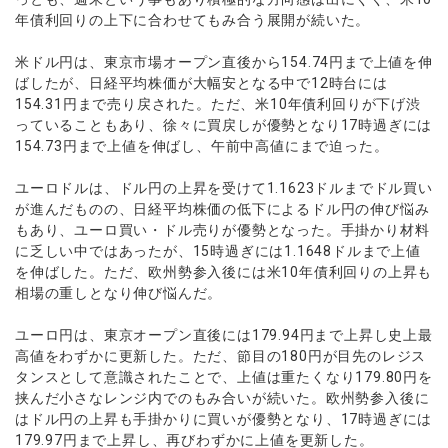
年債利回りの上下に合わせてもみ合う展開が続いた。
米ドル円は、東京市場オープン直後から154.74円まで上値を伸
ばしたが、日経平均株価が大幅安となる中で12時台には
154.31円まで売り戻された。ただ、米10年債利回りが下げ渋
っていることもあり、徐々に買戻しが優勢となり17時過ぎには
154.73円まで上値を伸ばし、午前中高値にまで迫った。
ユーロドルは、ドル円の上昇を受けて1.1623ドルまでドル買い
が進んだものの、日経平均株価の低下によるドル円の伸び悩み
もあり、ユーロ買い・ドル売りが優勢となった。手掛かり材料
に乏しい中ではあったが、15時過ぎには1.1648ドルまで上値
を伸ばした。ただ、欧州勢参入後には米10年債利回りの上昇も
相場の重しとなり伸び悩んだ。
ユーロ円は、東京オープン直後には179.94円まで上昇し史上最
高値をわずかに更新した。ただ、節目の180円が目先のレジス
タンスとして意識されたことで、上値は重たくなり179.80円を
挟んだ小さなレンジ内でのもみ合いが続いた。欧州勢参入後に
はドル円の上昇も手掛かりに買いが優勢となり、17時過ぎには
179.97円まで上昇し、再びわずかに上値を更新した。