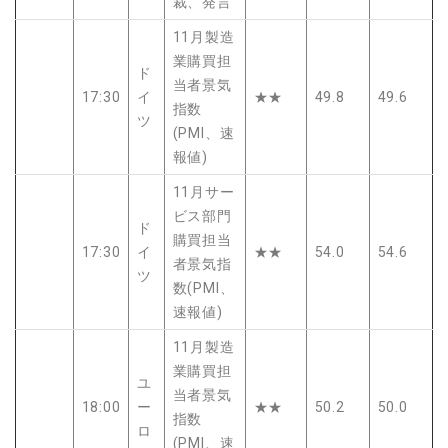
裁、発言
11月製造
業購買担
ド
当者景気
17:30
イ
★★
49.8
49.6
指数
ツ
(PMI、速
報値)
11月サー
ビス部門
ド
購買担当
17:30
イ
★★
54.0
54.6
者景気指
ツ
数(PMI、
速報値)
11月製造
業購買担
ユ
当者景気
18:00
ー
★★
50.2
50.0
指数
ロ
(PMI、速