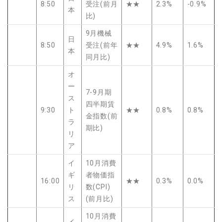
8:50
受注(前月
★★
2.3%
-0.9%
本
比)
9月機械
日
8:50
受注(前年
★★
4.9%
1.6%
本
同月比)
オ
ー
7-9月期
ス
四半期賃
9:30
ト
★★
0.8%
0.8%
金指数(前
ラ
期比)
リ
ア
イ
10月消費
ギ
者物価指
16:00
★★
0.3%
0.0%
リ
数(CPI)
ス
(前月比)
10月消費
イ