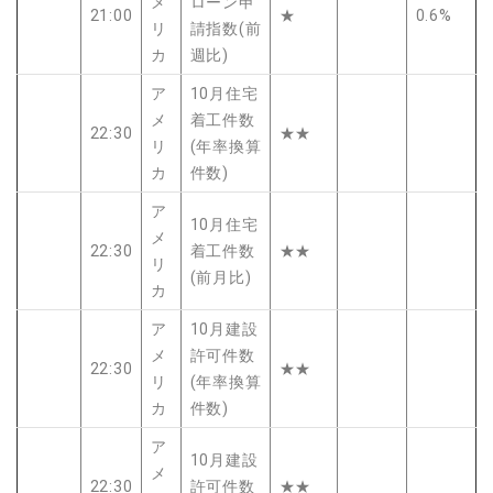
メ
ローン申
21:00
★
0.6%
リ
請指数(前
カ
週比)
ア
10月住宅
メ
着工件数
22:30
★★
リ
(年率換算
カ
件数)
ア
10月住宅
メ
22:30
着工件数
★★
リ
(前月比)
カ
ア
10月建設
メ
許可件数
22:30
★★
リ
(年率換算
カ
件数)
ア
10月建設
メ
22:30
許可件数
★★