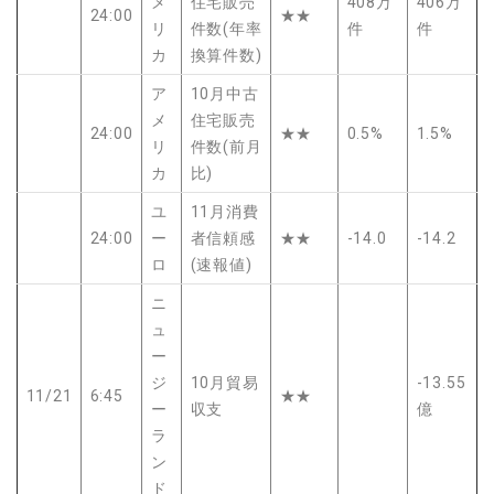
メ
住宅販売
408万
406万
24:00
★★
リ
件数(年率
件
件
カ
換算件数)
ア
10月中古
メ
住宅販売
24:00
★★
0.5%
1.5%
リ
件数(前月
カ
比)
ユ
11月消費
24:00
ー
者信頼感
★★
-14.0
-14.2
ロ
(速報値)
ニ
ュ
ー
ジ
10月貿易
-13.55
11/21
6:45
★★
ー
収支
億
ラ
ン
ド