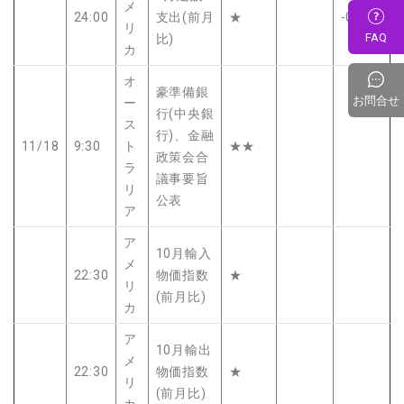
メ
24:00
支出(前月
★
-0.1%
リ
FAQ
比)
カ
オ
豪準備銀
お問合せ
ー
行(中央銀
ス
行)、金融
11/18
9:30
ト
★★
政策会合
ラ
議事要旨
リ
公表
ア
ア
10月輸入
メ
22:30
物価指数
★
リ
(前月比)
カ
ア
10月輸出
メ
22:30
物価指数
★
リ
(前月比)
カ