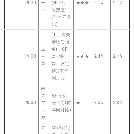
19:00
ー
(HICP、
★★★
2.1%
2.1%
ロ
改定値)
(前年同月
比)
10月消費
者物価指
ユ
数(HICP
19:00
ー
コア指
★★★
2.4%
2.4%
ロ
数、改定
値)(前年
同月比)
南
ア
9月小売
20:00
フ
売上高(前
★
3.0%
2.3%
リ
年同月比)
カ
ア
MBA住宅