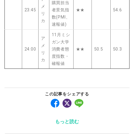
購買担当
メ
23:45
者景気指
★★
54.6
リ
数(PMI、
カ
速報値)
11月ミシ
ア
ガン大学
メ
24:00
消費者態
★★
50.5
50.3
リ
度指数・
カ
確報値
この記事をシェアする
もっと読む