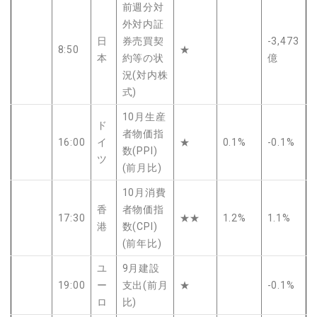
前週分対
外対内証
日
券売買契
-3,473
8:50
★
本
約等の状
億
況(対内株
式)
10月生産
ド
者物価指
16:00
イ
★
0.1%
-0.1%
数(PPI)
ツ
(前月比)
10月消費
香
者物価指
17:30
★★
1.2%
1.1%
港
数(CPI)
(前年比)
ユ
9月建設
19:00
ー
支出(前月
★
-0.1%
ロ
比)