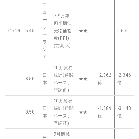
ニ
ュ
7-9月期
ー
四半期卸
ジ
11/19
6:45
売物価指
★★
0.6%
ー
数(PPI)
ラ
(前期比)
ン
ド
10月貿易
日
統計(通関
-2,962
-2,346
8:50
★★
本
ベース、
億
億
季調前)
10月貿易
日
統計(通関
-1,289
-3,143
8:50
★★
本
ベース、
億
億
季調済)
9月機械
日