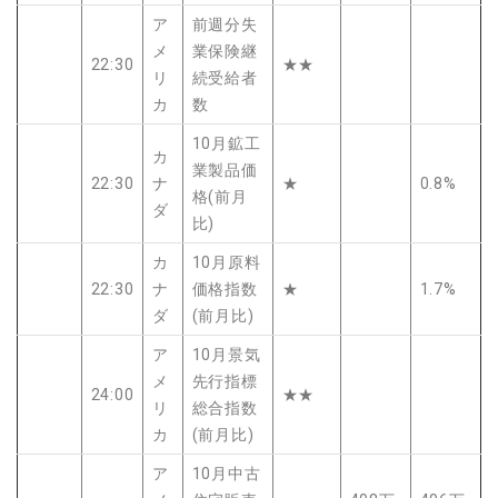
ア
前週分失
メ
業保険継
22:30
★★
リ
続受給者
カ
数
10月鉱工
カ
業製品価
22:30
ナ
★
0.8%
格(前月
ダ
比)
カ
10月原料
22:30
ナ
価格指数
★
1.7%
ダ
(前月比)
ア
10月景気
メ
先行指標
24:00
★★
リ
総合指数
カ
(前月比)
ア
10月中古