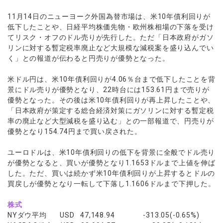
ウォレット口座
お知らせ
企業情報
NEW
AXIORYアプリ
日本時間表示インジケータ
貴金属CFD
取引時間
11月14日のニューヨーク外国為替市場は、米10年債利回りが
マーケットニュース
ストライク インジケータ
会社概要
ソフトコモディティCFD
低下したことや、日経平均株価先物・欧州株相場の下落を受け
取引計算シミュレーター
AXIORYポータル
NEW
English
コーポレートニュース
てリスク・オフのドル売りが先行した。ただ「日本政府がガソ
MQLシグナル
NEW
役員紹介
バトルCFD
注文執行ポリシー
日本語
口座開設する
リンに対する暫定税率廃止など大規模な減税案を盛り込んでい
キャンペーン
通貨インデックス
お問合せ
経済指標・予測カレンダー
く」との報道が伝わると円売りが優勢となった。
عربى
トレードガイド
NEW
よくあるご質問
休眠口座と凍結口座
デモ口座を開設する
Русский
米ドル円は、米10年債利回りが4.06％台まで低下したことを背
Español
景にドル売りが優勢となり、22時台には153.61円まで売りが
法人のお客様は
こちら
優勢となった。その後は米10年債利回りが再上昇したことや、
ไทย
「日本政府が策定する総合経済対策にガソリンに対する暫定税
Tiếng Việt
率の廃止など大型減税を盛り込む」との一部報道で、円売りが
優勢となり154.74円まで買い戻された。
ユーロドルは、米10年債利回りの低下を背景に全般でドル売り
が優勢となると、買いが優勢となり1.1653ドルまで上値を伸ば
した。ただ、買いは続かず米10年債利回りが上昇するとドルの
買戻しが優勢となり一転して下落し1.1606ドルまで下押した。
株式
NYダウ平均 USD 47,148.94 -313.05(-0.65%)