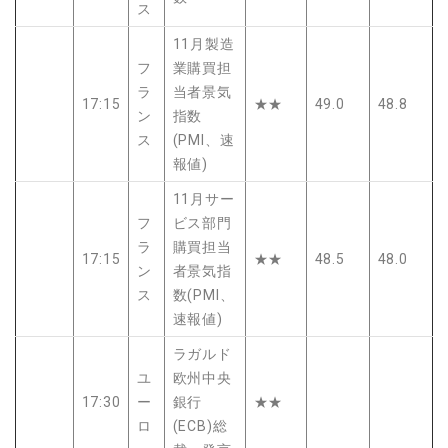
ス
11月製造
フ
業購買担
ラ
当者景気
17:15
★★
49.0
48.8
ン
指数
ス
(PMI、速
報値)
11月サー
フ
ビス部門
ラ
購買担当
17:15
★★
48.5
48.0
ン
者景気指
ス
数(PMI、
速報値)
ラガルド
ユ
欧州中央
17:30
ー
銀行
★★
ロ
(ECB)総