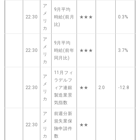
ア
9月平均
メ
22:30
時給(前月
★★★
0.3%
リ
比)
カ
ア
9月平均
メ
22:30
時給(前年
★★★
3.7%
リ
同月比)
カ
11月フィ
ア
ラデルフ
メ
22:30
ィア連銀
★★
2.0
-12.8
リ
製造業景
カ
気指数
ア
前週分新
メ
規失業保
22:30
★★
リ
険申請件
カ
数