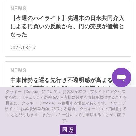
NEWS
【今週のハイライト】先週末の日米共同介入
による円買いの反動から、円の売戻が優勢と
なった
2026/08/07
NEWS
中東情勢を巡る先行き不透明感が高まると、
全般で「有事のドル買い」が意識された
クッキー（Cookie）について： お客様が本ウェブサイトにアクセス
する際、セキュリティの確保やお客様に関する情報を取得することを
2026/08/07
目的に、クッキー（Cookie）を使用する場合があります。 本ウェブ
サイトにお客様が継続的に訪問する場合、クッキーについて同意する
ことと見なします。またクッキーはいつでも削除することが可能で
す。
同 意