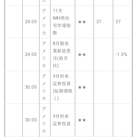
ア
11月
メ
NAHB住
24:00
★★
37
37
リ
宅市場指
カ
数
ア
8月製造
メ
業新規受
24:00
★★
-1.3%
リ
注(前月
カ
比)
ア
9月対米
メ
証券投資
30:00
★★
リ
(短期債除
カ
く)
ア
メ
9月対米
30:00
★★
リ
証券投資
カ