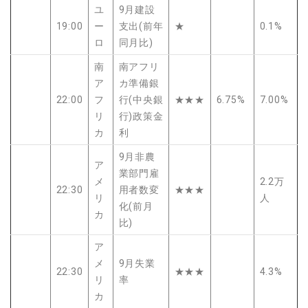
ユ
9月建設
19:00
ー
支出(前年
★
0.1%
ロ
同月比)
南
南アフリ
ア
カ準備銀
22:00
フ
行(中央銀
★★★
6.75%
7.00%
リ
行)政策金
カ
利
9月非農
ア
業部門雇
メ
2.2万
22:30
用者数変
★★★
リ
人
化(前月
カ
比)
ア
メ
9月失業
22:30
★★★
4.3%
リ
率
カ