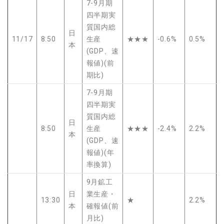
7-9月期
四半期実
質国内総
日
11/17
8:50
生産
★★★
-0.6%
0.5%
本
(GDP、速
報値)(前
期比)
7-9月期
四半期実
質国内総
日
8:50
生産
★★★
-2.4%
2.2%
本
(GDP、速
報値)(年
率換算)
9月鉱工
日
業生産・
13:30
★
2.2%
本
確報値(前
月比)