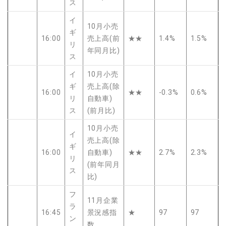
ス
イ
10月小売
ギ
16:00
売上高(前
★★
1.4%
1.5%
リ
年同月比)
ス
イ
10月小売
ギ
売上高(除
16:00
★★
-0.3%
0.6%
リ
自動車)
ス
(前月比)
10月小売
イ
売上高(除
ギ
16:00
自動車)
★★
2.7%
2.3%
リ
(前年同月
ス
比)
フ
11月企業
ラ
16:45
景況感指
★
97
97
ン
数