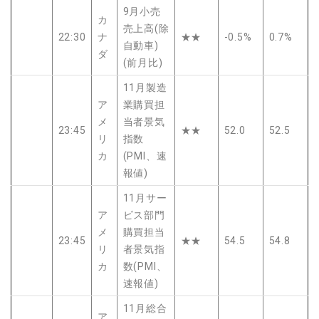
9月小売
カ
売上高(除
22:30
ナ
★★
-0.5%
0.7%
自動車)
ダ
(前月比)
11月製造
ア
業購買担
メ
当者景気
23:45
★★
52.0
52.5
リ
指数
カ
(PMI、速
報値)
11月サー
ア
ビス部門
メ
購買担当
23:45
★★
54.5
54.8
リ
者景気指
カ
数(PMI、
速報値)
11月総合
ア