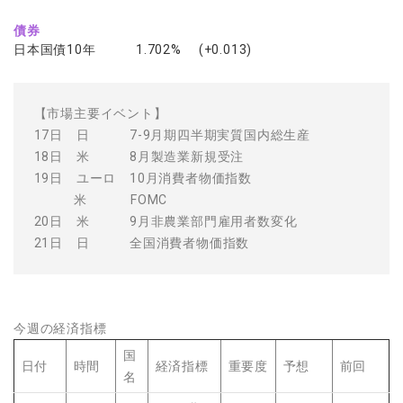
債券
日本国債10年 1.702% (+0.013)
【市場主要イベント】
17日 日 7-9月期四半期実質国内総生産
18日 米 8月製造業新規受注
19日 ユーロ 10月消費者物価指数
米 FOMC
20日 米 9月非農業部門雇用者数変化
21日 日 全国消費者物価指数
今週の経済指標
国
日付
時間
経済指標
重要度
予想
前回
名