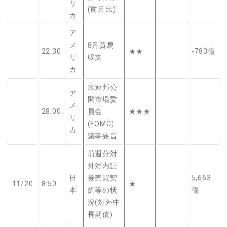
リ
(前月比)
カ
ア
メ
8月貿易
22:30
★★
-783億
リ
収支
カ
米連邦公
ア
開市場委
メ
28:00
員会
★★★
リ
(FOMC)
カ
議事要旨
前週分対
外対内証
日
券売買契
5,663
11/20
8:50
★
本
約等の状
億
況(対外中
長期債)