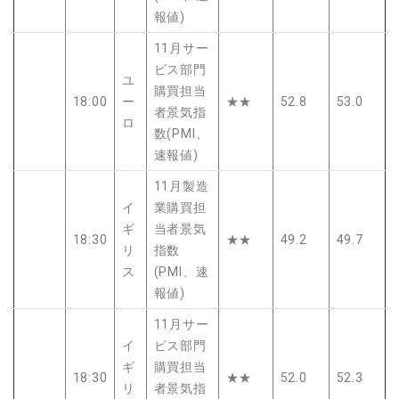
報値)
11月サー
ビス部門
ユ
購買担当
18:00
ー
★★
52.8
53.0
者景気指
ロ
数(PMI、
速報値)
11月製造
イ
業購買担
ギ
当者景気
18:30
★★
49.2
49.7
リ
指数
ス
(PMI、速
報値)
11月サー
イ
ビス部門
ギ
購買担当
18:30
★★
52.0
52.3
リ
者景気指