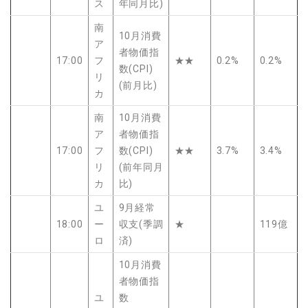
ス
年同月比)
南
10月消費
ア
者物価指
17:00
フ
★★
0.2%
0.2%
数(CPI)
リ
(前月比)
カ
南
10月消費
ア
者物価指
17:00
フ
数(CPI)
★★
3.7%
3.4%
リ
(前年同月
カ
比)
ユ
9月経常
18:00
ー
収支(季調
★
119億
ロ
済)
10月消費
者物価指
ユ
数