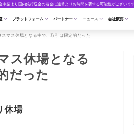
出金申請より国内銀行送金の着金に通常よりお時間を要する可能性がございま
座
プラットフォーム
パートナー
ニュース
会社概要
リスマス休場となる中で、取引は限定的だった
口座の種類
プラットフォーム
パートナーシップ・プログラム
取引条件
口座開設
ツール
ニュースリリース
企業情報
ア）
座タイプ
MT5
イントロデュース・パートナープログラム（I
スプレッド・手数料
口座開設フォーム
MT4/MT5 ヒストリカルデータ
お知らせ
会社概要
マス休場となる
人のお客様
MT4
特別・VIPプログラム
ゼロカットとロスカット
必要書類
EA(エキスパートアドバイザー)
マーケットニュース
役員紹介
NEW
的だった
ロ口座
cTrader
スワップとロールオーバー
開設方法
カスタムインジケーター
コーポレートニュース
お問合せ
NEW
AXIORYアプリ
入出金方法
日本時間表示インジケータ
キャンペーン
よくあるご質
モ口座
D
レバレッジ
ストライク インジケータ
トレードガイド
ォレット口座
NEW
NEW
NEW
AXIORYポータル
り休場
FD
MQLシグナル
約定率
NEW
取引時間
通貨インデックス