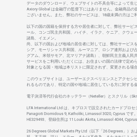
データの
ダウンロード、
ウェブサイトの
不具合等に
よって
生
Axiory Global は
金融庁の
監督下にはありません。
金融商品の
ございません。
また、
弊社の
サービスは、18
歳未満の
方は
ご
以下の
国の
国籍を
保持する
方や
居住者に
対して、
弊社
サービ
ール、
コンゴ
民主共和国、ハイチ、イラク、ケニア、クウェ
諸島、
イエメン。
尚、
以下の
国および
地域の
居住者に
対しては、
弊社
サービス
シア、
モーリシャス
共和国、ルーマニア、
ロシア
連邦および
グアム、
米領
サモア、
北
マリアナ
諸島）、
朝鮮民主主義人民
サービスを
ご
利用いただくには、お
住まいの
国の
法律で
定め
対象となる
国
・
地域は
本
リストに
限定さ
れず、
変更さ
れる
場
このウェブサイトは、
ユーザーエクスペリエンスと
アクセシ
れるもの
であり、
特定の
国や
地域に
居住している
方に
対する
電子決済等代行会社の
ネッテラー
（Neteller）と
スクリル
（Skr
LFA International Ltd は、
キプロスで
設立さ
れた
カードプロセ
Panagioti Diomidous 9, Katholiki, Limassol 3020, Cyprus です。
HE329493、
登録住所は
11 Louki Akrita, Limassol 4044, Cyp
26 Degrees Global Markets Pty Ltd（以下「26 Degrees」）
お
延、不正確、誤り、エラー、
または
不作為、
またそれに
よっ