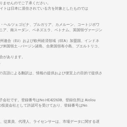
りませんのでご
了承ください
。
イトは
日本に
居住さ
れて
いる
方を
対象としたもの
では
・
ヘルツェゴビナ、ブルガリア、カメルーン、コートジボワ
ニア、
南
スーダン、ベネズエラ、ベトナム、
英国領
ヴァージン
州連合
（EU）
および
欧州経済領域
（EEA）加盟国、インドネ
び
米国領土
-
バージン
諸島、合衆国領有小島、プエルトリコ、
合があります。
。
の
言語に
よる
翻訳は、
情報の
提供および
便宜上の
目的で
提供さ
子会社です。
登録番号は
No.HE422638、
登録住所は
Aiolou
の
投資会社として
許認可を
受けており、
登録番号は
No.
、従業員、代理人、ライセンサーは、
市場
データに
関する
遅