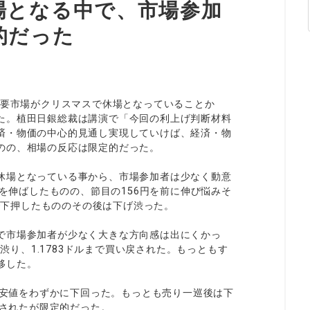
場となる中で、市場参加
的だった
主要市場がクリスマスで休場となっていることか
た。植田日銀総裁は講演で「今回の利上げ判断材料
済・物価の中心的見通し実現していけば、経済・物
のの、相場の反応は限定的だった。
休場となっている事から、市場参加者は少なく動意
値を伸ばしたものの、節目の156円を前に伸び悩みそ
まで下押したもののその後は下げ渋った。
で市場参加者が少なく大きな方向感は出にくかっ
げ渋り、1.1783ドルまで買い戻された。もっともす
移した。
前日安値をわずかに下回った。もっとも売り一巡後は下
戻されたが限定的だった。