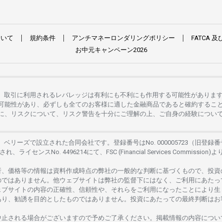
ついて
規約条件
アンチマネーロンダリングポリシー
FATCA
及
お
中元
キャンペーン
2026
。
取引に
利用さ
れる
レバレッジは
有利にも
不利にも
作用する
可能性がありま
可能性があり、
必ずしも
全てのお
客様に
適した
金融商品であると
確約するこ
に、リスクについて、
リスク
警告を
十分に
ご
理解の
上、
ご
自身の
経験につい
は、
ベリーズで
設立さ
れた
合同会社です。
登録番号は
No. 000005723（旧登録番
さ
れ、
ライセンス
No. 4496214
にて、FSC (Financial Services Commission)よ
析、
価格等の
情報は
資料作成時点の
弊社の
一般的な
判断に
基づくもので、
投資
のではありません。
他
ウェブサイトは
弊社の
監督下にはな
く、
ご
利用に
あたっ
ェブサイトの
内容の
正確性、信頼性や、それらをご
利用になったことにより
生
あり、
勧誘を
目的としたもの
では
ありません。
投資に
あたっての
最終判断は
お
中止さ
れる
場合がございますので
予めご
了承ください。
掲載情報の
内容につい