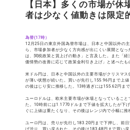
【日本】多くの市場が休
者は少なく値動きは限定
為替(17時）
12月25日の東京外国為替市場は、日本と中国以外の
ら、市場参加者が少なく方向感が出にくい展開となっ
は、関税政策と賃上げの動き」と言及した。また「経
価情勢の改善に応じて政策金利引き上げ」と述べたも
米ドル円は、日本と中国以外の主要市場がクリスマス
が薄い状態が続いた。買いが先行し155.96円まで上
の後はじり安に推移した。13時過ぎには155.62円
ユーロドルは、欧米主要市場が休場となっていること
た。10時前には1.1770ドルまで下値を拡大したが下
ぐに上値は重たくなり、その後はレンジ内で小幅に推
ユーロ円は、売りが先行し183.20円まで下押し、
げ渋り、買い戻された。その後は183.48円まで買い