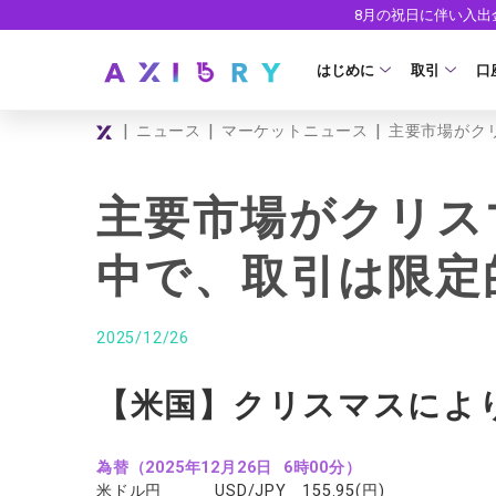
8月の祝日に伴い入
はじめに
取引
口
|
|
|
ニュース
マーケットニュース
主要市場がク
取引商品
はじめに
ライセンス
FX（通貨ペ
口
主要市場がクリス
安全性
現物株式
法
中で、取引は限定
ETF
ゼ
株式CFD
デ
2025/12/26
株価指数CF
ウ
【米国】クリスマスによ
エネルギーC
貴金属CFD
為替（2025年12月26日 6時00分）
米ドル円 USD/JPY 155.95(円)