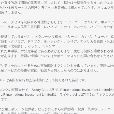
じた
直接的及び
間接的障害等に
関し
まして、
弊社は
一切責任を
負うものではあ
提供や
金融
サービスの
勧誘と
考えられる
業務には
携わっておらず、
本
ウェブサ
利用頂けません
。
スへの
アクセスを
制限する
可能性があります
： アンゴラ、ボリビア、
ボスニア
ート、
ラオス
人民民主共和国、レバノン、モナコ、ネパール、パプアニューギ
を
提供しておりません
：
ベラルーシ
共和国、ベリーズ、カナダ、キューバ、
欧
占領地
（クリミア、ドネツク、ルハンシク）、シリア、
アメリカ
合衆国
（およ
共和国
（北朝鮮） 、イラン 、ミャンマー 。
られた
18
歳以上の
法定年齢である
必要があります。
更な
る
制限が
適用さ
れる
場
合があります。
最新の
情報については
サポートデスクに
お
問い
合わ
せくださ
い
ビリティを
向上さ
せるために
言語翻訳
オプションを
提供しています。
英語以外
金融
サービスの
提供や
宣伝、
勧誘を
目的としたもの
では
ありません。
ill）は
英国金融行動監視機構に
よって
認可さ
れた
会社です。
シングの
有限会社で、Axiory Global
及び
L.F. International Investment Limitedの
L.F. International Investment Limitedは、
ライセンス
No.271/15 にて
キプロス
rus です。
よび
第三者
データ
提供者、ならびにそれらの関係者、役員、取締役、メンバー
て
生じた
損失や
損害について、
一切の
責任を
負いません。