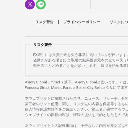
リスク
警告
プライバシーポリシー
リスクに
リスク警告
FX
取引には
投資元金を
失う
非常に
高い
リスクが
伴います
値動きがある
場合には
取引の
結果投資元本の
全てを
失う
範囲内にとどめることを
お
願いします
。
取引を
始める
前
Axiory Global Limited（以下、Axiory Globalと言います。）
Fonseca Street, Marine Parade, Belize City, Belize, C.A.にて
運営
本
ウェブサイトに
掲載さ
れた
意見、ニュース、リサーチ、分
第三者の
リンク
使用に
関し、
リンク
先の
内容を
保証等するも
個人情報保護方針等を
ご
確認ください。
第三者が
運営する
ウ
ウェブサイトの
掲載内容は、
情報の
提供を
目的としたもの
で
本
ウェブサイト
上の
記載事項は、
予告なしに
内容が
変更又は