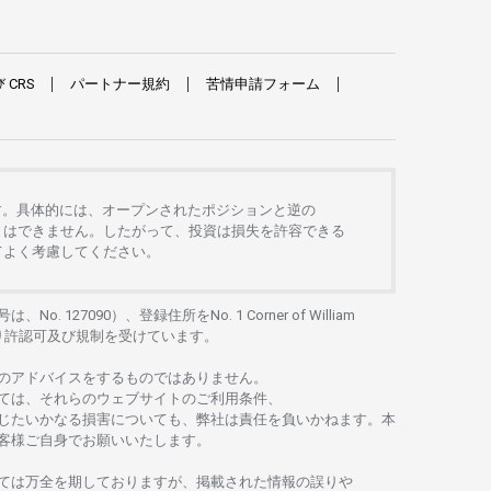
び
CRS
パートナー
規約
苦情申請
フォーム
す。
具体的には、
オープンさ
れた
ポジションと
逆の
とは
できません。したがって、
投資は
損失を
許容できる
て
よく
考慮してください。
号は、No. 127090）、
登録住所を
No. 1 Corner of William
り
許認可及び
規制を
受けています。
の
アドバイスを
するもの
では
ありません。
ては、
それらの
ウェブサイトの
ご
利用条件、
じたいかな
る
損害についても、
弊社は
責任を
負いかね
ます。
本
客様ご
自身でお
願いいたします。
ては
万全を
期しておりますが、
掲載さ
れた
情報の
誤りや