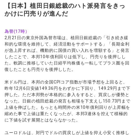
【日本】植田日銀総裁のハト派発言をきっ
かけに円売りが進んだ
為替(17時）
2月21日の東京外国為替市場は、植田日銀総裁の「引き続き緩
和的な環境を維持して、経済活動をサポートする」「長期金利
が急上昇すれば、機動的に国債の買い入れを増額する」と発言
したことで、本邦10年債利回りは低下し、円売りを後押しし
た。軟調に推移していた日経平均株価も一転してプラス圏を回
復したことも円売りを後押しした。
米ドル円は、本邦の全国CPIコア指数が市場予想を上回ると、
昨年12月6日安値149.36円をわずかに下回り、149.29円まで下
押した。ただ本邦勢が本格的に参入をすると、買戻しが優勢と
なった。日銀の植田総裁の発言も相場を下支えし150.73円まで
上値を伸ばした。もっとも時間外の米10年債利回りが上昇幅を
縮めた事で上値は重たくなったが、本邦3連休を控えて積極的
に下値を試す展開とはならなかった。
ユーロドルは、対円でドルの買戻しが上値を抑え小安く推移し