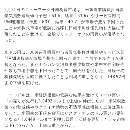
ウォレット口座
お知らせ
企業情報
NEW
AXIORYアプリ
日本時間表示インジケータ
貴金属CFD
取引時間
2月21日のニューヨーク外国為替市場は、米製造業購買担当者
マーケットニュース
ストライク インジケータ
会社概要
ソフトコモディティCFD
景気指数速報値（予想：51.5、結果：51.6）やサービス部門
取引計算シミュレーター
AXIORYポータル
NEW
English
コーポレートニュース
PMI速報値（予想：53.0、結果：49.7）が市場予想を下回った
MQLシグナル
NEW
役員紹介
バトルCFD
注文執行ポリシー
日本語
口座開設する
ことや米株式市場が低調に推移し日経平均株価先物も大幅に下
キャンペーン
通貨インデックス
お問合せ
経済指標・予測カレンダー
落したことを受けて、全般でリスク・オフの円買いが優勢とな
عربى
トレードガイド
NEW
よくあるご質問
った。
休眠口座と凍結口座
デモ口座を開設する
Русский
Español
米ドル円は、米製造業購買担当者景気指数速報値やサービス部
法人のお客様は
こちら
門PMI速報値が市場予想を上回った事で、全般でドル売りが優
ไทย
勢となった。またミシガン大消費者態度指数や米中古住宅販売
Tiếng Việt
件数も市場予想を下回ったことで、同売りを促した。日経平均
株価先物が大幅に低下したことも相場の重しとなり、148.92円
まで下値を広げた。
ユーロドルは、米経済指標の低調な結果を受けてユーロ買い・
ドル売りが先行し1.0492ドルまで上値を伸ばしたが、米関税政
策への警戒感やウクライナ情勢の不透明感は根強く上値は重た
かった。米国株の下落を背景にリスク・オフのドル買いが優勢
となると1.0449ドルまで下押し日通し安値を更新した。その後
は下げ渋ったが、上値は重たかった。