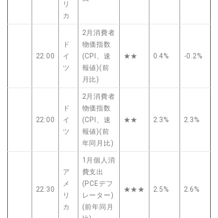
リ
カ
2月消費者
ド
物価指数
22:00
イ
(CPI、速
★★
0.4%
-0.2%
ツ
報値)(前
月比)
2月消費者
ド
物価指数
22:00
イ
(CPI、速
★★
2.3%
2.3%
ツ
報値)(前
年同月比)
1月個人消
ア
費支出
メ
(PCEデフ
22:30
★★★
2.5%
2.6%
リ
レーター)
カ
(前年同月