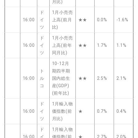
月比)
ド
1月小売売
16:00
イ
上高(前月
★★
0.0%
-1.6%
ツ
比)
ド
1月小売売
16:00
イ
上高(前年
★★
1.7%
1.1%
ツ
同月比)
10-12月
ト
期四半期
16:00
ル
国内総生
★★
2.5%
2.1%
コ
産(GDP)
(前年比)
ド
1月輸入物
16:00
イ
価指数(前
★
0.7%
0.4%
ツ
月比)
ド
1月輸入物
16:00
イ
価指数(前
★
2.7%
2.0%