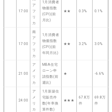
1月消費者
ア
物価指数
17:00
フ
★★
0.3%
0.1%
(CPI)(前
リ
月比)
カ
南
1月消費者
ア
物価指数
17:00
フ
★★
3.2%
3.0%
(CPI)(前
リ
年同月比)
カ
ア
MBA住宅
メ
ローン申
21:00
★
-6.6%
リ
請指数(前
カ
週比)
ア
1月新築住
メ
宅販売件
67.8万
69.8万
24:00
★★★
リ
数(年率換
件
件
カ
算件数)