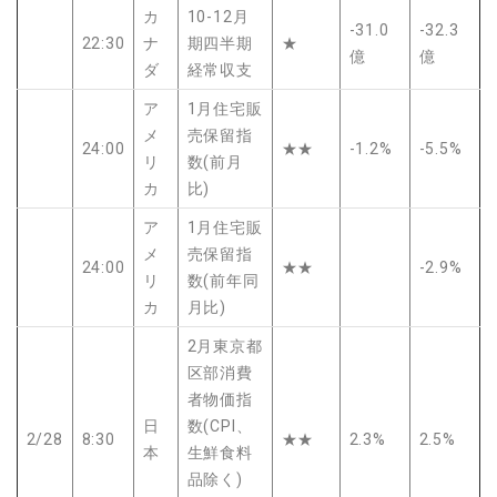
カ
10-12月
-31.0
-32.3
22:30
ナ
期四半期
★
億
億
ダ
経常収支
ア
1月住宅販
メ
売保留指
24:00
★★
-1.2%
-5.5%
リ
数(前月
カ
比)
ア
1月住宅販
メ
売保留指
24:00
★★
-2.9%
リ
数(前年同
カ
月比)
2月東京都
区部消費
者物価指
日
数(CPI、
2/28
8:30
★★
2.3%
2.5%
本
生鮮食料
品除く)