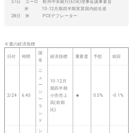
27日 ユーロ 欧州中央銀行(ECB)理事会議事要旨
米 10-12月期四半期実質国内総生産
28日 米 PCEデフレーター
今週の経済指標
国
日付
時間
経済指標
重要度
予想
前回
名
ニ
ュ
10-12月
ー
期四半期
ジ
2/24
6:45
小売売上
★
0.5%
-0.1%
ー
高(前期
ラ
比)
ン
ド
シ