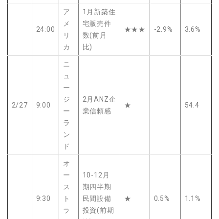
ア
1月新築住
メ
宅販売件
24:00
★★★
-2.9%
3.6%
リ
数(前月
カ
比)
ニ
ュ
ー
ジ
2月ANZ企
2/27
9:00
★
54.4
ー
業信頼感
ラ
ン
ド
オ
ー
10-12月
ス
期四半期
9:30
ト
民間設備
★
0.5%
1.1%
ラ
投資(前期