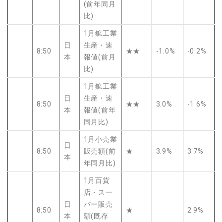
(前年同月
比)
1月鉱工業
日
生産・速
8:50
★★
-1.0%
-0.2%
本
報値(前月
比)
1月鉱工業
日
生産・速
8:50
★★
3.0%
-1.6%
本
報値(前年
同月比)
1月小売業
日
8:50
販売額(前
★
3.9%
3.7%
本
年同月比)
1月百貨
店・スー
日
パー販売
8:50
★
2.9%
本
額(既存