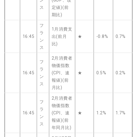
ス
定値)(前
期比)
フ
1月消費支
ラ
16:45
出(前月
★
-0.8%
0.7%
ン
比)
ス
2月消費者
フ
物価指数
ラ
16:45
(CPI、速
★
0.5%
0.2%
ン
報値)(前
ス
月比)
2月消費者
フ
物価指数
ラ
16:45
(CPI、速
★
1.2%
1.7%
ン
報値)(前
ス
年同月比)