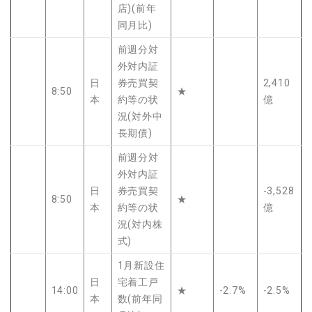
店)(前年
同月比)
前週分対
外対内証
日
券売買契
2,410
8:50
★
本
約等の状
億
況(対外中
長期債)
前週分対
外対内証
日
券売買契
-3,528
8:50
★
本
約等の状
億
況(対内株
式)
1月新設住
日
宅着工戸
14:00
★
-2.7%
-2.5%
本
数(前年同