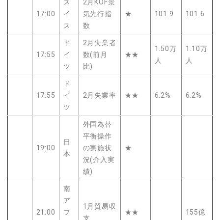
ス
2月KOF景
17:00
イ
気先行指
★
101.9
101.6
ス
数
ド
2月失業者
1.50万
1.10万
17:55
イ
数(前月
★★
人
人
ツ
比)
ド
17:55
イ
2月失業率
★★
6.2%
6.2%
ツ
外国為替
平衡操作
日
19:00
の実施状
★
本
況(介入実
績)
南
ア
1月貿易収
21:00
フ
★★
155億
支