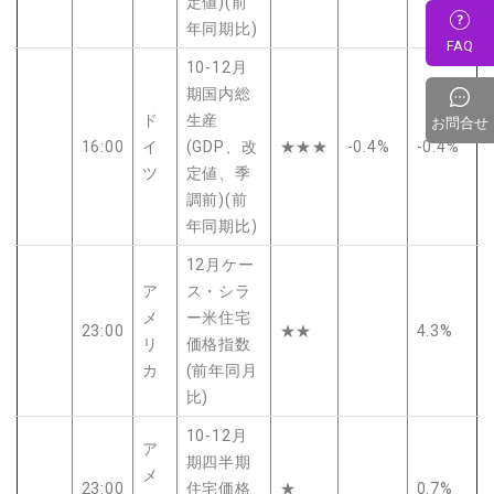
定値)(前
年同期比)
FAQ
10-12月
期国内総
ド
生産
お問合せ
16:00
イ
(GDP、改
★★★
-0.4%
-0.4%
ツ
定値、季
調前)(前
年同期比)
12月ケー
ア
ス・シラ
メ
ー米住宅
23:00
★★
4.3%
リ
価格指数
カ
(前年同月
比)
10-12月
ア
期四半期
メ
23:00
住宅価格
★
0.7%