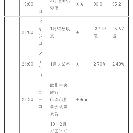
2月経済信
19:00
ー
★★
96.0
95.2
頼感
ロ
メ
キ
1月貿易収
-37.46
25.67
21:00
★
シ
支
億
億
コ
メ
キ
21:00
1月失業率
★
2.70%
2.43%
シ
コ
欧州中央
ユ
銀行
21:30
ー
(ECB)理
★★★
ロ
事会議事
要旨
10-12月
期四半期