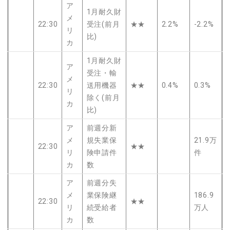
ア
1月耐久財
メ
22:30
受注(前月
★★
2.2%
-2.2%
リ
比)
カ
1月耐久財
ア
受注・輸
メ
22:30
送用機器
★★
0.4%
0.3%
リ
除く(前月
カ
比)
ア
前週分新
メ
規失業保
21.9万
22:30
★★
リ
険申請件
件
カ
数
ア
前週分失
メ
業保険継
186.9
22:30
★★
リ
続受給者
万人
カ
数