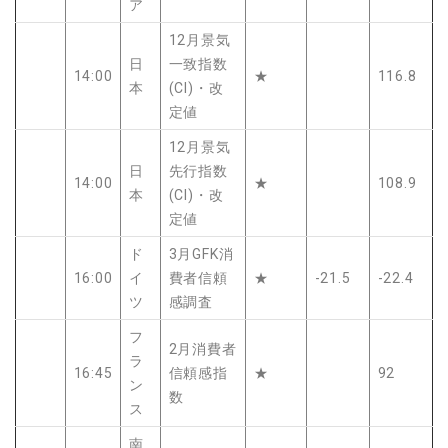
ア
12月景気
日
一致指数
14:00
★
116.8
本
(CI)・改
定値
12月景気
日
先行指数
14:00
★
108.9
本
(CI)・改
定値
ド
3月GFK消
16:00
イ
費者信頼
★
-21.5
-22.4
ツ
感調査
フ
2月消費者
ラ
16:45
信頼感指
★
92
ン
数
ス
南