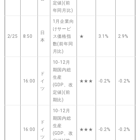
定値)(前
年同月比)
1月企業向
けサービ
日
2/25
8:50
ス価格指
★
3.1%
2.9%
本
数(前年同
月比)
10-12月
期国内総
ド
生産
16:00
イ
★★★
-0.2%
-0.2%
(GDP、改
ツ
定値)(前
期比)
10-12月
期国内総
ド
生産
16:00
イ
★★★
-0.2%
-0.2%
(GDP、改
ツ