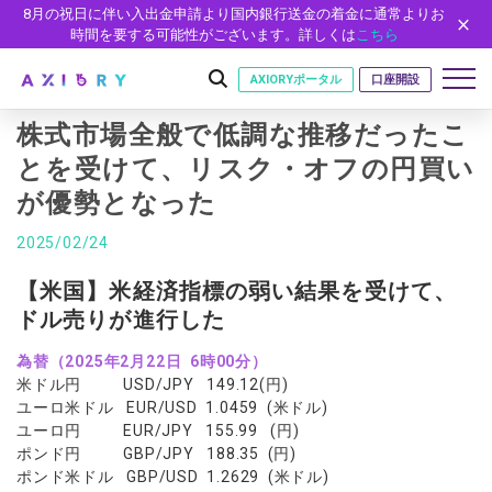
8月の祝日に伴い入出金申請より国内銀行送金の着金に通常よりお
時間を要する可能性がございます。詳しくは
こちら
AXIORYポータル
口座開設
株式市場全般で低調な推移だったこ
とを受けて、リスク・オフの円買い
が優勢となった
はじめに
はじめに
2025/02/24
取引
ライセンス
取引商品
取引条件
【米国】米経済指標の弱い結果を受けて、
口座
安全性
ドル売りが進行した
FX（通貨ペア）
スプレッド・手数料
口座の種類
口座開設
プラットフォーム
現物株式
ゼロカットとロスカット
為替（2025年2月22日 6時00分）
口座タイプ
口座開設フォーム
プラットフォーム
ツール
パートナー
米ドル円 USD/JPY 149.12(円)
ETF
スワップとロールオーバー
法人のお客様
必要書類
ユーロ米ドル EUR/USD 1.0459 (米ドル)
MT5
MT4/MT5 ヒストリカルデータ
パートナーシップ・プログラム
ニュース
株式CFD
入出金方法
ユーロ円 EUR/JPY 155.99 (円)
ゼロ口座
開設方法
NEW
MT4
EA(エキスパートアドバイザー)
ポンド円 GBP/JPY 188.35 (円)
株価指数CFD
レバレッジ
NEW
イントロデュース・パートナープログラム（IP）
ニュースリリース
会社概要
デモ口座
ポンド米ドル GBP/USD 1.2629 (米ドル)
cTrader
カスタムインジケーター
エネルギーCFD
約定率
特別・VIPプログラム
NEW