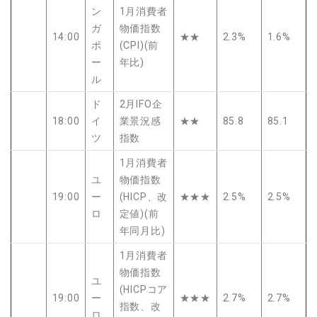
ン
1月消費者
ガ
物価指数
14:00
★★
2.3%
1.6%
ポ
(CPI)(前
ー
年比)
ル
ド
2月IFO企
18:00
イ
業景況感
★★
85.8
85.1
ツ
指数
1月消費者
ユ
物価指数
19:00
ー
(HICP、改
★★★
2.5%
2.5%
ロ
定値)(前
年同月比)
1月消費者
物価指数
ユ
(HICPコア
19:00
ー
★★★
2.7%
2.7%
指数、改
ロ