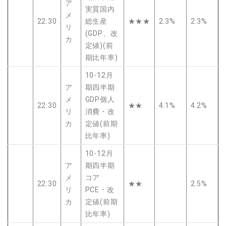
ア
実質国内
メ
22:30
総生産
★★★
2.3%
2.3%
リ
(GDP、改
カ
定値)(前
期比年率)
10-12月
ア
期四半期
メ
GDP個人
22:30
★★
4.1%
4.2%
リ
消費・改
カ
定値(前期
比年率)
10-12月
ア
期四半期
メ
コア
22:30
★★
2.5%
リ
PCE・改
カ
定値(前期
比年率)