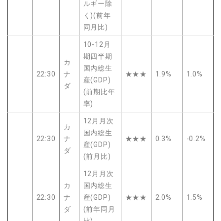
ルギー除
く)(前年
同月比)
10-12月
期四半期
カ
国内総生
22:30
ナ
★★★
1.9%
1.0%
産(GDP)
ダ
(前期比年
率)
12月月次
カ
国内総生
22:30
ナ
★★★
0.3%
-0.2%
産(GDP)
ダ
(前月比)
12月月次
カ
国内総生
22:30
ナ
産(GDP)
★★★
2.0%
1.5%
ダ
(前年同月
比)