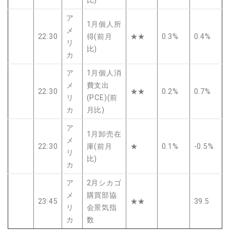
ア
1月個人所
メ
22:30
得(前月
★★
0.3%
0.4%
リ
比)
カ
ア
1月個人消
メ
費支出
22:30
★★
0.2%
0.7%
リ
(PCE)(前
カ
月比)
ア
1月卸売在
メ
22:30
庫(前月
★
0.1%
-0.5%
リ
比)
カ
ア
2月シカゴ
メ
購買部協
23:45
★★
39.5
リ
会景気指
カ
数