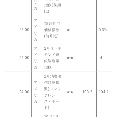
リ
指数(前期
カ
比)
ア
12月住宅
メ
23:00
価格指数
★
0.3%
リ
(前月比)
カ
ア
2月リッチ
メ
モンド連
24:00
★★
-4
リ
銀製造業
カ
指数
2月消費者
ア
信頼感指
メ
数(コンフ
24:00
★★
103.2
104.1
リ
ァレン
カ
ス・ボー
ド)
10-12月