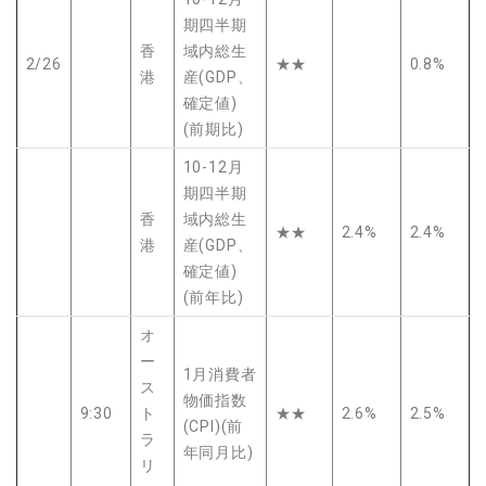
期四半期
香
域内総生
2/26
★★
0.8%
港
産(GDP、
確定値)
(前期比)
10-12月
期四半期
香
域内総生
★★
2.4%
2.4%
港
産(GDP、
確定値)
(前年比)
オ
ー
1月消費者
ス
物価指数
9:30
ト
★★
2.6%
2.5%
(CPI)(前
ラ
年同月比)
リ