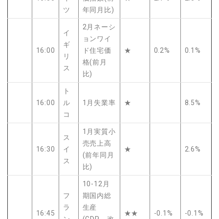
ツ
年同月比)
2月ネーシ
イ
ョンワイ
ギ
16:00
ド住宅価
★
0.2%
0.1%
リ
格(前月
ス
比)
ト
16:00
ル
1月失業率
★
8.5%
コ
1月実質小
ス
売売上高
16:30
イ
★
2.6%
(前年同月
ス
比)
10-12月
フ
期国内総
ラ
生産
16:45
★★
-0.1%
-0.1%
ン
(GDP、改