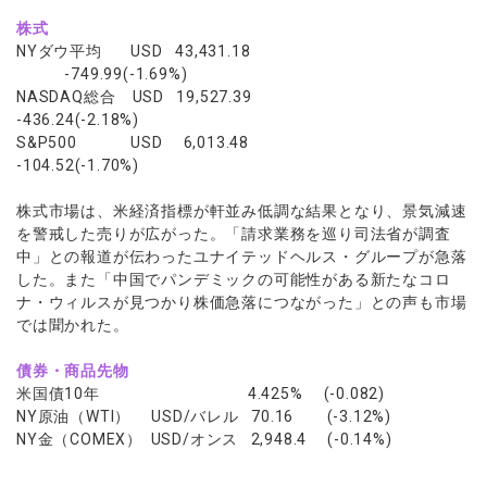
株式
NYダウ平均 USD 43,431.18
-749.99(-1.69%)
NASDAQ総合 USD 19,527.39
-436.24(-2.18%)
S&P500 USD 6,013.48
-104.52(-1.70%)
株式市場は、米経済指標が軒並み低調な結果となり、景気減速
を警戒した売りが広がった。「請求業務を巡り司法省が調査
中」との報道が伝わったユナイテッドヘルス・グループが急落
した。また「中国でパンデミックの可能性がある新たなコロ
ナ・ウィルスが見つかり株価急落につながった」との声も市場
では聞かれた。
債券・商品先物
米国債10年 4.425% (-0.082)
NY原油（WTI） USD/バレル 70.16 (-3.12%)
NY金（COMEX） USD/オンス 2,948.4 (-0.14%)