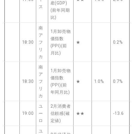
産(GDP)
ス
(前年同期
比)
南
1月卸売物
ア
価指数
18:30
フ
★
0.2%
(PPI)(前
リ
月比)
カ
南
1月卸売物
ア
価指数
18:30
フ
★
1.0%
0.7%
(PPI)(前
リ
年同月比)
カ
ユ
2月消費者
19:00
ー
信頼感(確
★★
-13.6
ロ
定値)
ユ