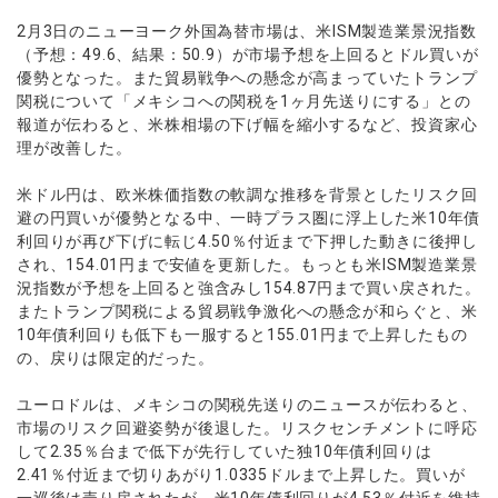
ウォレット口座
お知らせ
企業情報
NEW
AXIORYアプリ
日本時間表示インジケータ
貴金属CFD
取引時間
2月3日のニューヨーク外国為替市場は、米ISM製造業景況指数
マーケットニュース
ストライク インジケータ
（予想：49.6、結果：50.9）が市場予想を上回るとドル買いが
会社概要
ソフトコモディティCFD
取引計算シミュレーター
AXIORYポータル
NEW
English
コーポレートニュース
優勢となった。また貿易戦争への懸念が高まっていたトランプ
MQLシグナル
NEW
役員紹介
バトルCFD
注文執行ポリシー
関税について「メキシコへの関税を1ヶ月先送りにする」との
日本語
口座開設する
キャンペーン
通貨インデックス
お問合せ
報道が伝わると、米株相場の下げ幅を縮小するなど、投資家心
経済指標・予測カレンダー
عربى
トレードガイド
NEW
理が改善した。
よくあるご質問
休眠口座と凍結口座
デモ口座を開設する
Русский
米ドル円は、欧米株価指数の軟調な推移を背景としたリスク回
Español
法人のお客様は
こちら
避の円買いが優勢となる中、一時プラス圏に浮上した米10年債
ไทย
利回りが再び下げに転じ4.50％付近まで下押した動きに後押し
Tiếng Việt
され、154.01円まで安値を更新した。もっとも米ISM製造業景
況指数が予想を上回ると強含みし154.87円まで買い戻された。
またトランプ関税による貿易戦争激化への懸念が和らぐと、米
10年債利回りも低下も一服すると155.01円まで上昇したもの
の、戻りは限定的だった。
ユーロドルは、メキシコの関税先送りのニュースが伝わると、
市場のリスク回避姿勢が後退した。リスクセンチメントに呼応
して2.35％台まで低下が先行していた独10年債利回りは
2.41％付近まで切りあがり1.0335ドルまで上昇した。買いが