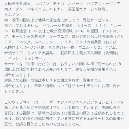
人民民主共和国、レバノン、モナコ、ネパール、パプアニューギニア、
南
スーダン、ベネズエラ、ベトナム、
英国領
ヴァージン
諸島、
イエメン。
尚、
以下の
国および
地域の
居住者に
対しては、
弊社
サービスを
提供しておりません
：
ベラルーシ
共和国、ベリーズ、カナダ、キュー
バ、
欧州連合
（EU）
および
欧州経済領域
（EEA）加盟国、インドネシ
ア、
モーリシャス
共和国、ルーマニア、
ロシア
連邦および
占領地
（クリ
ミア、ドネツク、ルハンシク）、シリア、
アメリカ
合衆国
（および
米国領土
-
バージン
諸島、合衆国領有小島、プエルトリコ、グアム、
米領
サモア、
北
マリアナ
諸島）、
朝鮮民主主義人民共和国
（北朝鮮）
、イラン 、ミャンマー 。
サービスを
ご
利用いただくには、お
住まいの
国の
法律で
定められた
18
歳以上の
法定年齢である
必要があります。
更な
る
制限が
適用さ
れる
場合があります。
対象となる
国
・
地域は
本
リストに
限定さ
れず、
変更さ
れる
場合があります。
最新の
情報については
サポートデスクに
お
問い
合わ
せくださ
い。
このウェブサイトは、
ユーザーエクスペリエンスと
アクセシビリティを
向上さ
せるために
言語翻訳
オプションを
提供しています。
英語以外の
言語に
よる
翻訳は、
情報の
提供および
便宜上の
目的で
提供さ
れるもの
で
あり、
特定の
国や
地域に
居住している
方に
対する
金融
サービスの
提供や
宣伝、
勧誘を
目的としたもの
では
ありません。