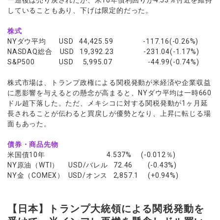
一巡後は売り戻されたが、米10年債利回りが4.53％付近を維持
していることもあり、下げは限定的だった。
株式
NYダウ平均 USD 44,425.59 -117.16(-0.26%)
NASDAQ総合 USD 19,392.23 -231.04(-1.17%)
S&P500 USD 5,995.07 -44.99(-0.74%)
株式市場は、トランプ政権による関税発動が米経済や企業収益
に悪影響を与えるとの懸念が高まると、NYダウ平均は一時660
ドル超下落した。ただ、メキシコに対する関税発動が1ヶ月延
長されることが伝わると買戻しが優勢となり、上昇に転じる場
面もあった。
債券・商品先物
米国債10年 4.537% (-0.012％)
NY原油（WTI） USD/バレル 72.46 (-0.43%)
NY金（COMEX） USD/オンス 2,857.1 (+0.94%)
【日本】トランプ大統領による関税発動を