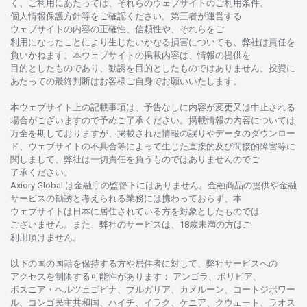
く、
ご
利用に
あたっては、
それらの
ウェブサイトの
ご
利用条件、
個人情報保護方針等を
ご
確認ください。
第三者が
運営する
ウェブサイトの
内容の
正確性、信頼性や、それらをご
利用になったことにより
生じたいかな
る
損害についても、
弊社は
責任を
負いかね
ます。
本
ウェブサイトの
掲載内容は、
情報の
提供を
目的としたもの
であり、
勧誘を
目的としたもの
では
ありません。
投資に
あたっての
最終判断は
お
客様ご
自身でお
願いいたします。
本
ウェブサイト
上の
記載事項は、
予告なしに
内容が
変更又は
中止さ
れる
場合がございますので
予めご
了承ください。
掲載情報の
内容については
万全を
期しておりますが、
掲載さ
れた
情報の
誤りや
データの
ダウンロー
ド、
ウェブサイトの
不具合等に
よって
生じた
直接的及び
間接的障害等に
関し
まして、
弊社は
一切責任を
負うものではありませんのでご
了承ください
。
Axiory Global は
金融庁の
監督下にはありません。
金融商品の
提供や
金融
サービスの
勧誘と
考えられる
業務には
携わっておらず、
本
ウェブサイトは
日本に
居住さ
れて
いる
方を
対象としたもの
では
ございません。
また、
弊社の
サービスは、18
歳未満の
方は
ご
利用頂けません
。
以下の
国の
国籍を
保持する
方や
居住者に
対して、
弊社
サービスへの
アクセスを
制限する
可能性があります
： アンゴラ、ボリビア、
ボスニア
・
ヘルツェゴビナ、ブルガリア、カメルーン、コートジボワー
ル、
コンゴ
民主共和国、ハイチ、イラク、ケニア、クウェート、
ラオス