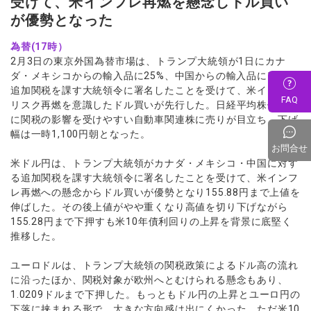
受けて、米インフレ再燃を懸念しドル買い
が優勢となった
為替(17時）
2月3日の東京外国為替市場は、トランプ大統領が1日にカナ
ダ・メキシコからの輸入品に25%、中国からの輸入品に10%の
追加関税を課す大統領令に署名したことを受けて、米インフレ
FAQ
リスク再燃を意識したドル買いが先行した。日経平均株価も特
に関税の影響を受けやすい自動車関連株に売りが目立ち、下げ
幅は一時1,100円朝となった。
お問合せ
米ドル円は、トランプ大統領がカナダ・メキシコ・中国に対す
る追加関税を課す大統領令に署名したことを受けて、米インフ
レ再燃への懸念からドル買いが優勢となり155.88円まで上値を
伸ばした。その後上値がやや重くなり高値を切り下げながら
155.28円まで下押すも米10年債利回りの上昇を背景に底堅く
推移した。
ユーロドルは、トランプ大統領の関税政策によるドル高の流れ
に沿ったほか、関税対象が欧州へとむけられる懸念もあり、
1.0209ドルまで下押した。もっともドル円の上昇とユーロ円の
下落に挟まれる形で、大きな方向感は出にくかった。ただ米10