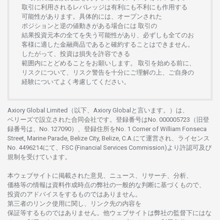
取引に
利用さ
れる
レバレッジは
有利にも
不利にも
作用する
可能性があります。
具体的には、
オープンさ
れた
ポジションと
逆の
値動きがある
場合には
取引の
結果投資元本の
全てを
失う
可能性があり、
必ずしも
全てのお
客様に
適した
金融商品であると
確約することは
できません。
したがって、
投資は
損失を
許容できる
範囲内にとどめることを
お
願いします
。
取引を
始める
前に、
リスクについて、
リスク
警告を
十分に
ご
理解の
上、
ご
自身の
経験について
よく
考慮してください。
Axiory Global Limited（以下、Axiory Globalと言います。）は、
ベリーズで
設立さ
れた
合同会社です。
登録番号は
No. 000005723（旧登
録番号は、No. 127090）、
登録住所を
No. 1 Corner of William Fonseca
Street, Marine Parade, Belize City, Belize, C.A.にて
運営さ
れ、
ライセンス
No. 4496214
にて、FSC (Financial Services Commission)より
許認可及び
規制を
受けています。
本
ウェブサイトに
掲載さ
れた
意見、ニュース、リサーチ、分析、
価格等の
情報は
資料作成時点の
弊社の
一般的な
判断に
基づくもので、
投資の
アドバイスを
するもの
では
ありません。
第三者の
リンク
使用に
関し、
リンク
先の
内容を
保証等するものではありません。
他
ウェブサイトは
弊社の
監督下にはな