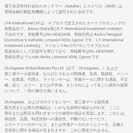
電子決済等代行会社の
ネッテラー
（Neteller）と
スクリル
（Skrill）は
英国金融行動監視機構に
よって
認可さ
れた
会社です。
LFA International Ltd は、
キプロスで
設立さ
れた
カードプロセシングの
有限会社で、Axiory Global
及び
L.F. International Investment Limitedの
子会社です。
登録番号は
No.HE422638、
登録住所は
Aiolou Panagioti
Diomidous 9, Katholiki, Limassol 3020, Cyprus です。L.F. International
Investment Limitedは、
ライセンス
No.271/15 にて
キプロスの
投資会社として
許認可を
受けており、
登録番号は
No. HE329493、
登録住所は
11 Louki Akrita, Limassol 4044, Cyprus です。
26 Degrees Global Markets Pty Ltd（以下「26 Degrees」）
および
第三者
データ
提供者、ならびにそれらの関係者、役員、取締役、メンバ
ー、従業員、代理人、ライセンサーは、
市場
データに
関する
遅延、不正
確、誤り、エラー、
または
不作為、
またそれに
よって
生じた
損失や
損害
について、
一切の
責任を
負いません。
26 Degrees、
およびその
ライセンサー、
第三者
データ
提供者、
取引所または
取引所施設は、いかな
る
表明や
保証も
行わ
ず、
ここに
明示または
黙示を
問わ
ずすべての
表明や
保証を
否認し
ます。
これには、
商品性、品質、
特定目的への
適合性、
中断のない
サービス、
エラーフリーの
サービス、
または
市場
データの
タイムリーさ、正確さ、
完全性に
関する
保証が
含まれますが、これに
限定さ
れません。