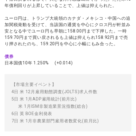
年債利回りが上昇していることで、上値は抑えられた。
ユーロ円は、トランプ大統領のカナダ・メキシコ・中国への追
加関税発動を受けて、当該国の通貨を中心にクロス円が軒並み
安となる中でユーロ円も早朝に158.00円まで下押した。一時
159.70円まで買い戻されるも上値は抑えられ158.92円まで売
り押されたのち、159.20円を中心に小幅にもみ合った。
債券
日本国債10年 1.250% (+0.014)
【市場主要イベント】
4日 米 12月雇用動態調査(JOLTS)求人件数
5日 米 1月ADP雇用統計(前月比)
米 1月ISM非製造業景況指数(総合)
6日 英 BOE金利発表
7日 米 1月非農業部門雇用者数変化(前月比)