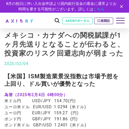
8月の祝日に伴い入出金申請より国内銀行送金の着金に通常よりお
時間を要する可能性がございます。詳しくは
こちら
AXIORYポータル
口座開設
メキシコ・カナダへの関税賦課が1
ヶ月先送りとなることが伝わると、
投資家のリスク回避志向が弱まった
はじめに
はじめに
2025/02/04
取引
ライセンス
取引商品
取引条件
【米国】ISM製造業景況指数は市場予想を
口座
安全性
上回り、ドル買いが優勢となった
FX（通貨ペア）
スプレッド・手数料
口座の種類
口座開設
プラットフォーム
現物株式
ゼロカットとロスカット
為替（2025年2月4日 6時00分）
口座タイプ
口座開設フォーム
プラットフォーム
ツール
パートナー
米ドル円 USD/JPY 154.70(円)
ETF
スワップとロールオーバー
法人のお客様
必要書類
ユーロ米ドル EUR/USD 1.0294 (米ドル)
MT5
MT4/MT5 ヒストリカルデータ
パートナーシップ・プログラム
ニュース
株式CFD
入出金方法
ユーロ円 EUR/JPY 159.27 (円)
ゼロ口座
開設方法
NEW
MT4
EA(エキスパートアドバイザー)
ポンド円 GBP/JPY 191.86 (円)
株価指数CFD
レバレッジ
NEW
イントロデュース・パートナープログラム（IP）
ニュースリリース
会社概要
デモ口座
ポンド米ドル GBP/USD 1.2401 (米ドル)
cTrader
カスタムインジケーター
エネルギーCFD
約定率
特別・VIPプログラム
NEW