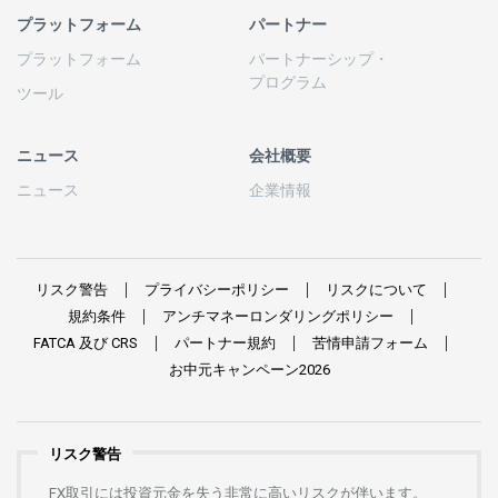
プラットフォーム
パートナー
プラットフォーム
パートナーシップ
・
プログラム
ツール
ニュース
会社概要
ニュース
企業情報
リスク
警告
プライバシーポリシー
リスクについて
規約条件
アンチマネーロンダリングポリシー
FATCA
及び
CRS
パートナー
規約
苦情申請
フォーム
お
中元
キャンペーン
2026
リスク警告
FX
取引には
投資元金を
失う
非常に
高い
リスクが
伴います。