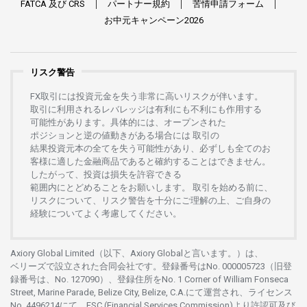
FATCA
及び
CRS
パートナー
規約
苦情申請
フォーム
お
中元
キャンペーン
2026
リスク警告
FX
取引には
投資元金を
失う
非常に
高い
リスクが
伴います。
取引に
利用さ
れる
レバレッジは
有利にも
不利にも
作用する
可能性があります。
具体的には、
オープンさ
れた
ポジションと
逆の
値動きがある
場合には
取引の
結果投資元本の
全てを
失う
可能性があり、
必ずしも
全てのお
客様に
適した
金融商品であると
確約することは
できません。
したがって、
投資は
損失を
許容できる
範囲内にとどめることを
お
願いします
。
取引を
始める
前に、
リスクについて、
リスク
警告を
十分に
ご
理解の
上、
ご
自身の
経験について
よく
考慮してください。
Axiory Global Limited（以下、Axiory Globalと言います。）は、
ベリーズで
設立さ
れた
合同会社です。
登録番号は
No. 000005723（旧登
録番号は、No. 127090）、
登録住所を
No. 1 Corner of William Fonseca
Street, Marine Parade, Belize City, Belize, C.A.にて
運営さ
れ、
ライセンス
No. 4496214
にて、FSC (Financial Services Commission)より
許認可及び