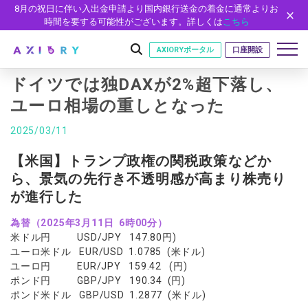
8月の祝日に伴い入出金申請より国内銀行送金の着金に通常よりお
時間を要する可能性がございます。詳しくは
こちら
AXIORYポータル
口座開設
ドイツでは独DAXが2%超下落し、
ユーロ相場の重しとなった
はじめに
2025/03/11
はじめに
取引
【米国】トランプ政権の関税政策などか
ライセンス
ら、景気の先行き不透明感が高まり株売り
取引商品
取引条件
口座
安全性
が進行した
FX（通貨ペア）
スプレッド・手数料
口座の種類
口座開設
プラットフォーム
為替（2025年3月11日 6時00分）
現物株式
ゼロカットとロスカット
口座タイプ
口座開設フォーム
プラットフォーム
ツール
パートナー
米ドル円 USD/JPY 147.80円)
ETF
スワップとロールオーバー
ユーロ米ドル EUR/USD 1.0785 (米ドル)
法人のお客様
必要書類
MT5
MT4/MT5 ヒストリカルデータ
パートナーシップ・プログラム
ニュース
株式CFD
入出金方法
ユーロ円 EUR/JPY 159.42 (円)
ゼロ口座
開設方法
NEW
MT4
EA(エキスパートアドバイザー)
ポンド円 GBP/JPY 190.34 (円)
株価指数CFD
レバレッジ
NEW
イントロデュース・パートナープログラム（IP）
ニュースリリース
会社概要
デモ口座
ポンド米ドル GBP/USD 1.2877 (米ドル)
cTrader
カスタムインジケーター
エネルギーCFD
約定率
特別・VIPプログラム
NEW