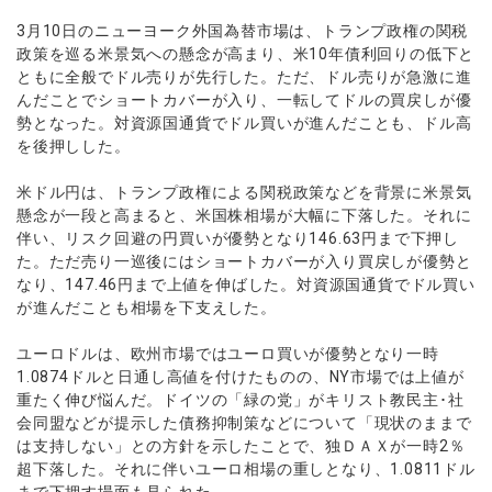
ウォレット口座
お知らせ
企業情報
NEW
AXIORYアプリ
日本時間表示インジケータ
貴金属CFD
取引時間
3月10日のニューヨーク外国為替市場は、トランプ政権の関税
マーケットニュース
ストライク インジケータ
政策を巡る米景気への懸念が高まり、米10年債利回りの低下と
会社概要
ソフトコモディティCFD
取引計算シミュレーター
AXIORYポータル
NEW
English
コーポレートニュース
ともに全般でドル売りが先行した。ただ、ドル売りが急激に進
MQLシグナル
NEW
役員紹介
バトルCFD
注文執行ポリシー
んだことでショートカバーが入り、一転してドルの買戻しが優
日本語
口座開設する
キャンペーン
通貨インデックス
お問合せ
勢となった。対資源国通貨でドル買いが進んだことも、ドル高
経済指標・予測カレンダー
عربى
トレードガイド
NEW
を後押しした。
よくあるご質問
休眠口座と凍結口座
デモ口座を開設する
Русский
米ドル円は、トランプ政権による関税政策などを背景に米景気
Español
法人のお客様は
こちら
懸念が一段と高まると、米国株相場が大幅に下落した。それに
ไทย
伴い、リスク回避の円買いが優勢となり146.63円まで下押し
Tiếng Việt
た。ただ売り一巡後にはショートカバーが入り買戻しが優勢と
なり、147.46円まで上値を伸ばした。対資源国通貨でドル買い
が進んだことも相場を下支えした。
ユーロドルは、欧州市場ではユーロ買いが優勢となり一時
1.0874ドルと日通し高値を付けたものの、NY市場では上値が
重たく伸び悩んだ。ドイツの「緑の党」がキリスト教民主･社
会同盟などが提示した債務抑制策などについて「現状のままで
は支持しない」との方針を示したことで、独ＤＡＸが一時2％
超下落した。それに伴いユーロ相場の重しとなり、1.0811ドル