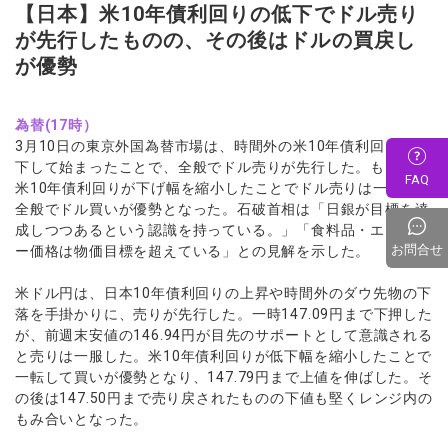
【日本】米10年債利回りの低下でドル売り
が先行したものの、その後はドルの買戻し
が優勢
為替(17時）
3月10日の東京外国為替市場は、時間外の米10年債利回りが低
下して始まったことで、全般でドル売りが先行した。もっとも
FAQ
米10年債利回りが下げ幅を縮小したことでドル売りは一服し、
全般でドル買いが優勢となった。石破首相は「日銀が目標を達
成しつつあるという認識を持っている。」「食料品・エネルギ
お問合せ
ー価格は物価目標を超えている」との見解を示した。
米ドル円は、日本10年債利回りの上昇や時間外のダウ先物の下
落を手掛かりに、売りが先行した。一時147.09円まで下押した
が、前週末安値の146.94円が目先のサポートとして意識される
と売りは一服した。米10年債利回りが低下幅を縮小したことで
一転して買いが優勢となり、147.79円まで上値を伸ばした。そ
の後は147.50円まで売り戻されたものの下値も堅くレンジ内の
もみ合いとなった。