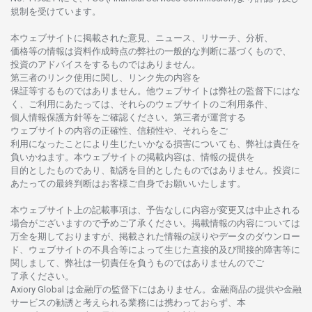
規制を
受けています。
本
ウェブサイトに
掲載さ
れた
意見、ニュース、リサーチ、分析、
価格等の
情報は
資料作成時点の
弊社の
一般的な
判断に
基づくもので、
投資の
アドバイスを
するもの
では
ありません。
第三者の
リンク
使用に
関し、
リンク
先の
内容を
保証等するものではありません。
他
ウェブサイトは
弊社の
監督下にはな
く、
ご
利用に
あたっては、
それらの
ウェブサイトの
ご
利用条件、
個人情報保護方針等を
ご
確認ください。
第三者が
運営する
ウェブサイトの
内容の
正確性、信頼性や、それらをご
利用になったことにより
生じたいかな
る
損害についても、
弊社は
責任を
負いかね
ます。
本
ウェブサイトの
掲載内容は、
情報の
提供を
目的としたもの
であり、
勧誘を
目的としたもの
では
ありません。
投資に
あたっての
最終判断は
お
客様ご
自身でお
願いいたします。
本
ウェブサイト
上の
記載事項は、
予告なしに
内容が
変更又は
中止さ
れる
場合がございますので
予めご
了承ください。
掲載情報の
内容については
万全を
期しておりますが、
掲載さ
れた
情報の
誤りや
データの
ダウンロー
ド、
ウェブサイトの
不具合等に
よって
生じた
直接的及び
間接的障害等に
関し
まして、
弊社は
一切責任を
負うものではありませんのでご
了承ください
。
Axiory Global は
金融庁の
監督下にはありません。
金融商品の
提供や
金融
サービスの
勧誘と
考えられる
業務には
携わっておらず、
本