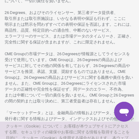
について、
一切の
責任を
負いません。
26 Degrees、
およびその
ライセンサー、
第三者
データ
提供者、
取引所または
取引所施設は、いかな
る
表明や
保証も
行わ
ず、
ここに
明示または
黙示を
問わ
ずすべての
表明や
保証を
否認し
ます。
これには、
商品性、品質、
特定目的への
適合性、
中断のない
サービス、
エラーフリーの
サービス、
または
市場
データの
タイムリーさ、正確さ、
完全性に
関する
保証が
含まれますが、これに
限定さ
れません。
CME Groupの
市場
データは、26 Degreesが
情報源として
ライセンスを
受けて
使用しています。
CME Groupは、26 Degreesの
商品および
サービスに
対してその
他の
関係を
有しておらず、26 Degreesの
商品や
サービスを
推奨、承認、支援、
奨励するものではありません。
CME
Groupは、26 Degreesの
商品および
サービスに
関する
義務や
責任を
負い
ません。また、CME Groupは、26 Degreesに
ライセンスさ
れた
市場
データの
正確性や
完全性を
保証せず、
同
データの
エラー、不作為、
または
中断について
一切の
責任を
負いません。
CME Groupと26 Degrees
の
間の
契約または
取り
決めに、
第三者受益者は
存在し
ません。
「マーケットデータ」とは、
金融商品の
情報および
データ、
金融商品の
発行者に
関する
情報および
データ、
インデックスおよびその
他の
情報や
データを
指し、26 Degreesまたは26 Degrees
グループ
会社が
提供する
クッキー（Cookie）について： お客様が本ウェブサイトにアクセス
製品や
サービスの
一部として、
更新頻度を
問わ
ず
提供さ
れるものを
する際、セキュリティの確保やお客様に関する情報を取得することを
意味し
ます。
目的に、クッキー（Cookie）を使用する場合があります。 本ウェブ