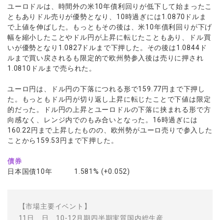
ユーロドルは、時間外の米10年債利回りが低下して始まったこ
ともありドル売りが優勢となり、10時過ぎには1.0870ドルま
で上値を伸ばした。もっともその後は、米10年債利回りが下げ
幅を縮小したことやドル円が上昇に転じたこともあり、ドル買
いが優勢となり1.0827ドルまで下押した。その後は1.0844ド
ルまで買い戻されるも限定的で欧州勢参入後は売りに押され
1.0810ドルまで売られた。
ユーロ円は、ドル円の下落につれる形で159.77円まで下押し
た。もっともドル円が切り返し上昇に転じたことで下値は限定
的だった。ドル円の上昇とユーロドルの下落に挟まれる形で方
向感なく、レンジ内でのもみ合いとなった。16時過ぎには
160.22円まで上昇したものの、欧州勢がユーロ売りで参入した
ことから159.53円まで下押した。
債券
日本国債10年 1.581% (+0.052)
【市場主要イベント】
11日 日 10-12月期四半期実質国内総生産