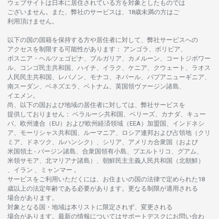
ウェブサイトは
日本に
居住さ
れて
いる
方を
対象としたもの
では
ございません。
また、
弊社の
サービスは、18
歳未満の
方は
ご
利用頂けません
。
以下の
国の
国籍を
保持する
方や
居住者に
対して、
弊社
サービスへの
アクセスを
制限する
可能性があります
： アンゴラ、ボリビア、
ボスニア
・
ヘルツェゴビナ、ブルガリア、カメルーン、コートジボワー
ル、
コンゴ
民主共和国、ハイチ、イラク、ケニア、クウェート、
ラオス
人民民主共和国、レバノン、モナコ、ネパール、パプアニューギニア、
南
スーダン、ベネズエラ、ベトナム、
英国領
ヴァージン
諸島、
イエメン。
尚、
以下の
国および
地域の
居住者に
対しては、
弊社
サービスを
提供しておりません
：
ベラルーシ
共和国、ベリーズ、カナダ、キュー
バ、
欧州連合
（EU）
および
欧州経済領域
（EEA）加盟国、インドネシ
ア、
モーリシャス
共和国、ルーマニア、
ロシア
連邦および
占領地
（クリ
ミア、ドネツク、ルハンシク）、シリア、
アメリカ
合衆国
（および
米国領土
-
バージン
諸島、合衆国領有小島、プエルトリコ、グアム、
米領
サモア、
北
マリアナ
諸島）、
朝鮮民主主義人民共和国
（北朝鮮）
、イラン 、ミャンマー 。
サービスを
ご
利用いただくには、お
住まいの
国の
法律で
定められた
18
歳以上の
法定年齢である
必要があります。
更な
る
制限が
適用さ
れる
場合があります。
対象となる
国
・
地域は
本
リストに
限定さ
れず、
変更さ
れる
場合があります。
最新の
情報については
サポートデスクに
お
問い
合わ