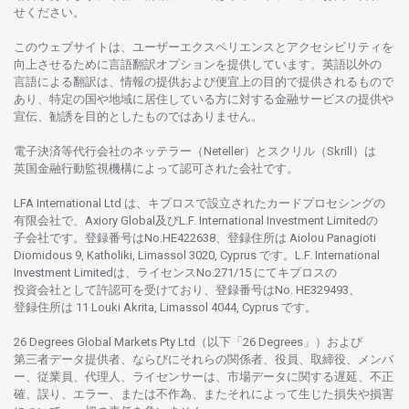
せくださ
い。
このウェブサイトは、
ユーザーエクスペリエンスと
アクセシビリティを
向上さ
せるために
言語翻訳
オプションを
提供しています。
英語以外の
言語に
よる
翻訳は、
情報の
提供および
便宜上の
目的で
提供さ
れるもの
で
あり、
特定の
国や
地域に
居住している
方に
対する
金融
サービスの
提供や
宣伝、
勧誘を
目的としたもの
では
ありません。
電子決済等代行会社の
ネッテラー
（Neteller）と
スクリル
（Skrill）は
英国金融行動監視機構に
よって
認可さ
れた
会社です。
LFA International Ltd は、
キプロスで
設立さ
れた
カードプロセシングの
有限会社で、Axiory Global
及び
L.F. International Investment Limitedの
子会社です。
登録番号は
No.HE422638、
登録住所は
Aiolou Panagioti
Diomidous 9, Katholiki, Limassol 3020, Cyprus です。L.F. International
Investment Limitedは、
ライセンス
No.271/15 にて
キプロスの
投資会社として
許認可を
受けており、
登録番号は
No. HE329493、
登録住所は
11 Louki Akrita, Limassol 4044, Cyprus です。
26 Degrees Global Markets Pty Ltd（以下「26 Degrees」）
および
第三者
データ
提供者、ならびにそれらの関係者、役員、取締役、メンバ
ー、従業員、代理人、ライセンサーは、
市場
データに
関する
遅延、不正
確、誤り、エラー、
または
不作為、
またそれに
よって
生じた
損失や
損害