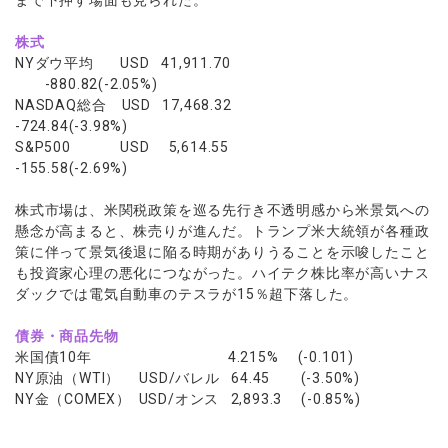
まで下押す場面も見られた。
株式
NYダウ平均 USD 41,911.70
-880.82(-2.05%)
NASDAQ総合 USD 17,468.32
-724.84(-3.98%)
S&P500 USD 5,614.55
-155.58(-2.69%)
株式市場は、米関税政策を巡る先行き不透明感から米景気への
懸念が高まると、株売りが進んだ。トランプ米大統領が各種政
策に伴って景気後退に陥る時期がありうることを示唆したこと
も投資家心理の悪化につながった。ハイテク株比率が高いナス
ダックでは電気自動車のテスラが15％超下落した。
債券・商品先物
米国債10年 4.215% (-0.101)
NY原油（WTI） USD/バレル 64.45 (-3.50%)
NY金（COMEX） USD/オンス 2,893.3 (-0.85%)