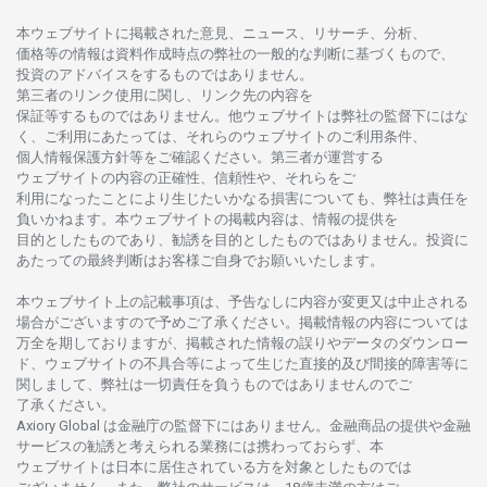
本
ウェブサイトに
掲載さ
れた
意見、ニュース、リサーチ、分析、
価格等の
情報は
資料作成時点の
弊社の
一般的な
判断に
基づくもので、
投資の
アドバイスを
するもの
では
ありません。
第三者の
リンク
使用に
関し、
リンク
先の
内容を
保証等するものではありません。
他
ウェブサイトは
弊社の
監督下にはな
く、
ご
利用に
あたっては、
それらの
ウェブサイトの
ご
利用条件、
個人情報保護方針等を
ご
確認ください。
第三者が
運営する
ウェブサイトの
内容の
正確性、信頼性や、それらをご
利用になったことにより
生じたいかな
る
損害についても、
弊社は
責任を
負いかね
ます。
本
ウェブサイトの
掲載内容は、
情報の
提供を
目的としたもの
であり、
勧誘を
目的としたもの
では
ありません。
投資に
あたっての
最終判断は
お
客様ご
自身でお
願いいたします。
本
ウェブサイト
上の
記載事項は、
予告なしに
内容が
変更又は
中止さ
れる
場合がございますので
予めご
了承ください。
掲載情報の
内容については
万全を
期しておりますが、
掲載さ
れた
情報の
誤りや
データの
ダウンロー
ド、
ウェブサイトの
不具合等に
よって
生じた
直接的及び
間接的障害等に
関し
まして、
弊社は
一切責任を
負うものではありませんのでご
了承ください
。
Axiory Global は
金融庁の
監督下にはありません。
金融商品の
提供や
金融
サービスの
勧誘と
考えられる
業務には
携わっておらず、
本
ウェブサイトは
日本に
居住さ
れて
いる
方を
対象としたもの
では