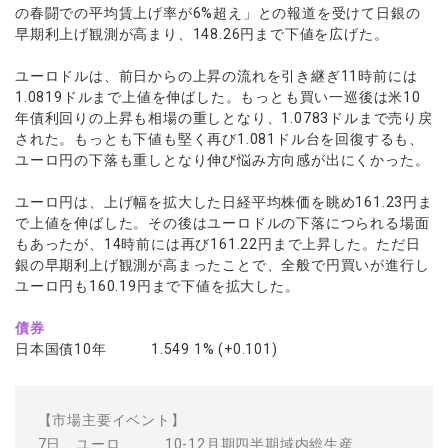
の春闘での平均賃上げ率が6%超え」との報道を受けて日銀の
早期利上げ観測が高まり、148.26円まで下値を広げた。
ユーロドルは、前日からの上昇の流れを引き継ぎ11時前には
1.0819ドルまで上値を伸ばした。もっとも買い一巡後は米10
年債利回りの上昇も相場の重しとなり、1.0783ドルまで売り戻
された。もっとも下値も堅く再び1.081ドル台を回復するも、
ユーロ円の下落も重しとなり伸び悩み方向感が出にくかった。
ユーロ円は、上げ幅を拡大した日経平均株価を眺め161.23円ま
で上値を伸ばした。その後はユーロドルの下落につられる場面
もあったが、14時前には再び161.22円まで上昇した。ただ日
銀の早期利上げ観測が高まったことで、全般で円買いが進行し
ユーロ円も160.19円まで下値を拡大した。
債券
日本国債10年 1.549 1% (+0.101)
【市場主要イベント】
7日 ユーロ 10-12月期四半期域内総生産