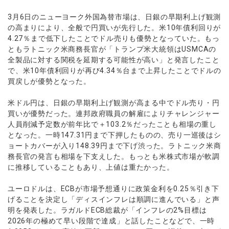
ウォレット口座
お知らせ
企業情報
NEW
AXIORYアプリ
日本時間表示インジケータ
貴金属CFD
取引時間
3月6日のニューヨーク外国為替市場は、日銀の早期利上げ観測
マーケットニュース
ストライク インジケータ
会社概要
ソフトコモディティCFD
の高まりにより、全般で円買いが先行した。米10年債利回りが
取引計算シミュレーター
AXIORYポータル
NEW
English
コーポレートニュース
4.27％まで低下したことでドル売りも優勢となっていた。もっ
MQLシグナル
NEW
役員紹介
バトルCFD
注文執行ポリシー
日本語
口座開設する
ともラトニック米商務長官が「トランプ米大統領はUSMCAの
キャンペーン
通貨インデックス
お問合せ
経済指標・予測カレンダー
全製品に対する関税を延期する可能性が高い」と発言したこと
عربى
トレードガイド
NEW
よくあるご質問
で、米10年債利回りが再び4.34％台まで上昇したことでドルの
休眠口座と凍結口座
デモ口座を開設する
Русский
買戻しが優勢となった。
Español
法人のお客様は
こちら
米ドル円は、日銀の早期利上げ観測が高まる中でドル売り・円
ไทย
買いが優勢だった。連邦政府職員の解雇によりチャレンジャー
Tiếng Việt
人員削減予定数が前年比で＋103.2％だったことも相場の重し
となった。一時147.31円まで下押したものの、売り一巡後はシ
ョートカバーが入り148.39円まで下げ渋った。ラトニック米商
務長官の発言も相場を下支えした。もっとも米株式市場が軟調
に推移していることもあり、上値は重たかった。
ユーロドルは、ECBが市場予想通りに政策金利を0.25％引き下
げることを決定し「ディスインフレは順調に進んでいる」と声
明を発表した。ラガルドECB総裁が「インフレの2%目標は
2026年の極めて早い段階で達成」と話したことなどで、一時