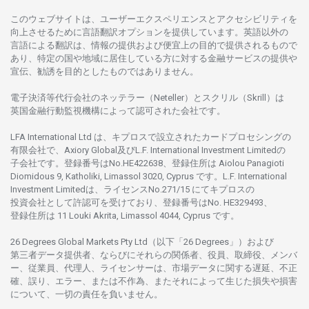
このウェブサイトは、
ユーザーエクスペリエンスと
アクセシビリティを
向上さ
せるために
言語翻訳
オプションを
提供しています。
英語以外の
言語に
よる
翻訳は、
情報の
提供および
便宜上の
目的で
提供さ
れるもの
で
あり、
特定の
国や
地域に
居住している
方に
対する
金融
サービスの
提供や
宣伝、
勧誘を
目的としたもの
では
ありません。
電子決済等代行会社の
ネッテラー
（Neteller）と
スクリル
（Skrill）は
英国金融行動監視機構に
よって
認可さ
れた
会社です。
LFA International Ltd は、
キプロスで
設立さ
れた
カードプロセシングの
有限会社で、Axiory Global
及び
L.F. International Investment Limitedの
子会社です。
登録番号は
No.HE422638、
登録住所は
Aiolou Panagioti
Diomidous 9, Katholiki, Limassol 3020, Cyprus です。L.F. International
Investment Limitedは、
ライセンス
No.271/15 にて
キプロスの
投資会社として
許認可を
受けており、
登録番号は
No. HE329493、
登録住所は
11 Louki Akrita, Limassol 4044, Cyprus です。
26 Degrees Global Markets Pty Ltd（以下「26 Degrees」）
および
第三者
データ
提供者、ならびにそれらの関係者、役員、取締役、メンバ
ー、従業員、代理人、ライセンサーは、
市場
データに
関する
遅延、不正
確、誤り、エラー、
または
不作為、
またそれに
よって
生じた
損失や
損害
について、
一切の
責任を
負いません。