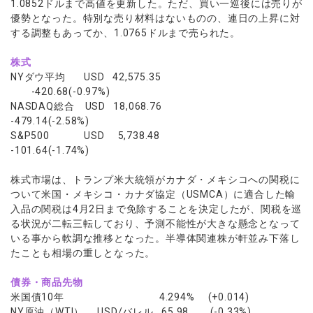
1.0852ドルまで高値を更新した。ただ、買い一巡後には売りが
優勢となった。特別な売り材料はないものの、連日の上昇に対
する調整もあってか、1.0765ドルまで売られた。
株式
NYダウ平均 USD 42,575.35
-420.68(-0.97%)
NASDAQ総合 USD 18,068.76
-479.14(-2.58%)
S&P500 USD 5,738.48
-101.64(-1.74%)
株式市場は、トランプ米大統領がカナダ・メキシコへの関税に
ついて米国・メキシコ・カナダ協定（USMCA）に適合した輸
入品の関税は4月2日まで免除することを決定したが、関税を巡
る状況が二転三転しており、予測不能性が大きな懸念となって
いる事から軟調な推移となった。半導体関連株が軒並み下落し
たことも相場の重しとなった。
債券・商品先物
米国債10年 4.294% (+0.014)
NY原油（WTI） USD/バレル 65.98 (-0.33%)