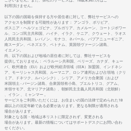
ございません。
また、
弊社の
サービスは、18
歳未満の
方は
ご
利用頂けません
。
以下の
国の
国籍を
保持する
方や
居住者に
対して、
弊社
サービスへの
アクセスを
制限する
可能性があります
： アンゴラ、ボリビア、
ボスニア
・
ヘルツェゴビナ、ブルガリア、カメルーン、コートジボワー
ル、
コンゴ
民主共和国、ハイチ、イラク、ケニア、クウェート、
ラオス
人民民主共和国、レバノン、モナコ、ネパール、パプアニューギニア、
南
スーダン、ベネズエラ、ベトナム、
英国領
ヴァージン
諸島、
イエメン。
尚、
以下の
国および
地域の
居住者に
対しては、
弊社
サービスを
提供しておりません
：
ベラルーシ
共和国、ベリーズ、カナダ、キュー
バ、
欧州連合
（EU）
および
欧州経済領域
（EEA）加盟国、インドネシ
ア、
モーリシャス
共和国、ルーマニア、
ロシア
連邦および
占領地
（クリ
ミア、ドネツク、ルハンシク）、シリア、
アメリカ
合衆国
（および
米国領土
-
バージン
諸島、合衆国領有小島、プエルトリコ、グアム、
米領
サモア、
北
マリアナ
諸島）、
朝鮮民主主義人民共和国
（北朝鮮）
、イラン 、ミャンマー 。
サービスを
ご
利用いただくには、お
住まいの
国の
法律で
定められた
18
歳以上の
法定年齢である
必要があります。
更な
る
制限が
適用さ
れる
場合があります。
対象となる
国
・
地域は
本
リストに
限定さ
れず、
変更さ
れる
場合があります。
最新の
情報については
サポートデスクに
お
問い
合わ
せくださ
い。