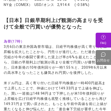
NY金（COMEX） USD/オンス 2,914.4 (-0.58%)
【日本】日銀早期利上げ観測の高まりを受
けて全般で円買いが優勢となった
為替(17時）
FAQ
3月6日の東京外国為替市場は、日経平均株価が高く寄り付き上
昇幅を拡大したことから、円売りが進行した。ただ連合の参加
労組が今年の春闘で要求した賃上げ率が6%を超えたことか
お問合せ
ら、日銀の早期利上げ観測が高まり全般で円買いが優勢となっ
た。日本新発の10年債利回りが一時1.55％と、2009年6月以来
の高水準となったことも嫌気され円買いを後押しした。
米ドル円は、高く寄り付いた日経平均株価が一時400円超高ま
で上昇したことで、仲値にかけて149.33円まで上値を伸ばし
た。買い一巡後は148.94円まで下押したが米10年債利回りが
上昇幅を広げ日経平均株価も底堅く推移していることから再び
149.31円まで買い戻された。もっとも午前中高値を前に上値が
重たくなると伸び悩んだ。また「連合傘下労組が要求した今年