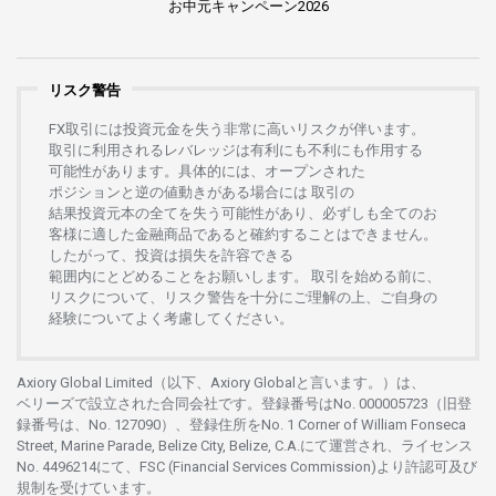
お
中元
キャンペーン
2026
リスク警告
FX
取引には
投資元金を
失う
非常に
高い
リスクが
伴います。
取引に
利用さ
れる
レバレッジは
有利にも
不利にも
作用する
可能性があります。
具体的には、
オープンさ
れた
ポジションと
逆の
値動きがある
場合には
取引の
結果投資元本の
全てを
失う
可能性があり、
必ずしも
全てのお
客様に
適した
金融商品であると
確約することは
できません。
したがって、
投資は
損失を
許容できる
範囲内にとどめることを
お
願いします
。
取引を
始める
前に、
リスクについて、
リスク
警告を
十分に
ご
理解の
上、
ご
自身の
経験について
よく
考慮してください。
Axiory Global Limited（以下、Axiory Globalと言います。）は、
ベリーズで
設立さ
れた
合同会社です。
登録番号は
No. 000005723（旧登
録番号は、No. 127090）、
登録住所を
No. 1 Corner of William Fonseca
Street, Marine Parade, Belize City, Belize, C.A.にて
運営さ
れ、
ライセンス
No. 4496214
にて、FSC (Financial Services Commission)より
許認可及び
規制を
受けています。