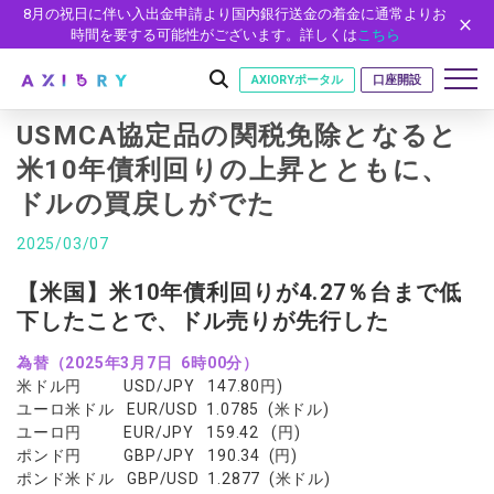
8月の祝日に伴い入出金申請より国内銀行送金の着金に通常よりお
時間を要する可能性がございます。詳しくは
こちら
AXIORYポータル
口座開設
USMCA協定品の関税免除となると
米10年債利回りの上昇とともに、
ドルの買戻しがでた
はじめに
はじめに
2025/03/07
取引
ライセンス
取引商品
取引条件
【米国】米10年債利回りが4.27％台まで低
口座
安全性
下したことで、ドル売りが先行した
FX（通貨ペア）
スプレッド・手数料
口座の種類
口座開設
プラットフォーム
現物株式
ゼロカットとロスカット
為替（2025年3月7日 6時00分）
口座タイプ
口座開設フォーム
プラットフォーム
ツール
パートナー
米ドル円 USD/JPY 147.80円)
ETF
スワップとロールオーバー
法人のお客様
必要書類
ユーロ米ドル EUR/USD 1.0785 (米ドル)
MT5
MT4/MT5 ヒストリカルデータ
パートナーシップ・プログラム
ニュース
株式CFD
入出金方法
ユーロ円 EUR/JPY 159.42 (円)
ゼロ口座
開設方法
NEW
MT4
EA(エキスパートアドバイザー)
ポンド円 GBP/JPY 190.34 (円)
株価指数CFD
レバレッジ
NEW
イントロデュース・パートナープログラム（IP）
ニュースリリース
会社概要
デモ口座
ポンド米ドル GBP/USD 1.2877 (米ドル)
cTrader
カスタムインジケーター
エネルギーCFD
約定率
特別・VIPプログラム
NEW