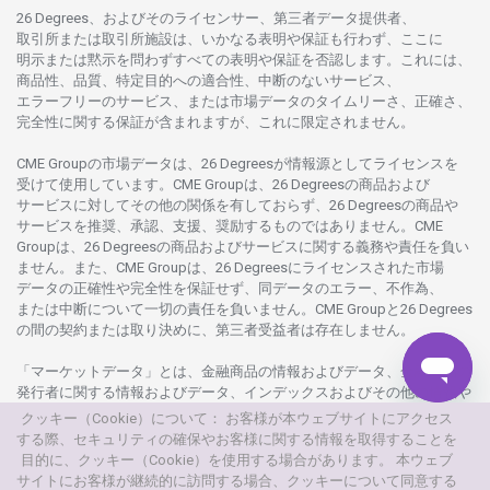
26 Degrees、
およびその
ライセンサー、
第三者
データ
提供者、
取引所または
取引所施設は、いかな
る
表明や
保証も
行わ
ず、
ここに
明示または
黙示を
問わ
ずすべての
表明や
保証を
否認し
ます。
これには、
商品性、品質、
特定目的への
適合性、
中断のない
サービス、
エラーフリーの
サービス、
または
市場
データの
タイムリーさ、正確さ、
完全性に
関する
保証が
含まれますが、これに
限定さ
れません。
CME Groupの
市場
データは、26 Degreesが
情報源として
ライセンスを
受けて
使用しています。
CME Groupは、26 Degreesの
商品および
サービスに
対してその
他の
関係を
有しておらず、26 Degreesの
商品や
サービスを
推奨、承認、支援、
奨励するものではありません。
CME
Groupは、26 Degreesの
商品および
サービスに
関する
義務や
責任を
負い
ません。また、CME Groupは、26 Degreesに
ライセンスさ
れた
市場
データの
正確性や
完全性を
保証せず、
同
データの
エラー、不作為、
または
中断について
一切の
責任を
負いません。
CME Groupと26 Degrees
の
間の
契約または
取り
決めに、
第三者受益者は
存在し
ません。
「マーケットデータ」とは、
金融商品の
情報および
データ、
金融商品の
発行者に
関する
情報および
データ、
インデックスおよびその
他の
情報や
データを
指し、26 Degreesまたは26 Degrees
グループ
会社が
提供する
クッキー（Cookie）について： お客様が本ウェブサイトにアクセス
製品や
サービスの
一部として、
更新頻度を
問わ
ず
提供さ
れるものを
する際、セキュリティの確保やお客様に関する情報を取得することを
意味し
ます。
目的に、クッキー（Cookie）を使用する場合があります。 本ウェブ
サイトにお客様が継続的に訪問する場合、クッキーについて同意する