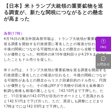
【日本】米トランプ大統領の重要鉱物を巡
る調査が、新たな関税につながるとの懸念
が高まった
為替(17時）
4月16日の東京外国為替市場は、トランプ大統領が重要鉱物を
巡る調査を開始する行政措置に署名したとの報道が伝わると、
FAQ
今後の関税につながる可能性があるとの懸念から全般でドル売
りが優勢となった。時間外の米10年債利回りが4.29％まで低下
したこともドル売りを促した。
お問合せ
米ドル円は、トランプ大統領が重要鉱物を巡る調査を開始する
行政措置に署名したとの報道が伝わると、今後の関税につなが
る可能性があるとの懸念からリスク回避目的のドル売り。円買
いが優勢となった。その後はNYダウ先物や日経冷え金株価の
軟調な推移も相場の重しとなり、142.10円まで下押した。た
だ、11日安値の142.07円が目先のサポートとして意識される
と142.51円まで下げ渋った。ただ、買戻しも調整にとどまり
17時までには142.03円まで下押した。