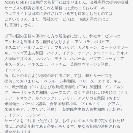
Axiory Global は
金融庁の
監督下にはありません。
金融商品の
提供や
金融
サービスの
勧誘と
考えられる
業務には
携わっておらず、
本
ウェブサイトは
日本に
居住さ
れて
いる
方を
対象としたもの
では
ございません。
また、
弊社の
サービスは、18
歳未満の
方は
ご
利用頂けません
。
以下の
国の
国籍を
保持する
方や
居住者に
対して、
弊社
サービスへの
アクセスを
制限する
可能性があります
： アンゴラ、ボリビア、
ボスニア
・
ヘルツェゴビナ、ブルガリア、カメルーン、コートジボワー
ル、
コンゴ
民主共和国、ハイチ、イラク、ケニア、クウェート、
ラオス
人民民主共和国、レバノン、モナコ、ネパール、パプアニューギニア、
南
スーダン、ベネズエラ、ベトナム、
英国領
ヴァージン
諸島、
イエメン。
尚、
以下の
国および
地域の
居住者に
対しては、
弊社
サービスを
提供しておりません
：
ベラルーシ
共和国、ベリーズ、カナダ、キュー
バ、
欧州連合
（EU）
および
欧州経済領域
（EEA）加盟国、インドネシ
ア、
モーリシャス
共和国、ルーマニア、
ロシア
連邦および
占領地
（クリ
ミア、ドネツク、ルハンシク）、シリア、
アメリカ
合衆国
（および
米国領土
-
バージン
諸島、合衆国領有小島、プエルトリコ、グアム、
米領
サモア、
北
マリアナ
諸島）、
朝鮮民主主義人民共和国
（北朝鮮）
、イラン 、ミャンマー 。
サービスを
ご
利用いただくには、お
住まいの
国の
法律で
定められた
18
歳以上の
法定年齢である
必要があります。
更な
る
制限が
適用さ
れる
場合があります。