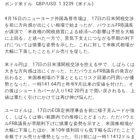
ウォレット口座
お知らせ
企業情報
NEW
ポンド米ドル GBP/USD 1.3239 (米ドル)
AXIORYアプリ
日本時間表示インジケータ
貴金属CFD
取引時間
マーケットニュース
ストライク インジケータ
会社概要
ソフトコモディティCFD
取引計算シミュレーター
AXIORYポータル
NEW
4月16日のニューヨーク外国為替市場は、17日の日米関税交渉
English
コーポレートニュース
MQLシグナル
NEW
役員紹介
を前に方向感が出にくい相場で始まったが、パウエルFRB議長
バトルCFD
注文執行ポリシー
日本語
口座開設する
キャンペーン
が講演で「米政権の関税措置による経済への影響は予想を大幅
通貨インデックス
お問合せ
経済指標・予測カレンダー
عربى
に上回る」と述べた一方で、景気下支えにつながる早期の利下
トレードガイド
NEW
よくあるご質問
休眠口座と凍結口座
げについては慎重な姿勢を示した。これに対して米株式相場が
デモ口座を開設する
Русский
大幅に下落したこともドル売りを促した。
Español
法人のお客様は
こちら
ไทย
米ドル円は、17日の日米漢関税交渉を控える中で、しばらくは
大きな方向感は出にくかった。ただパウエルFRB議長の発言が
Tiếng Việt
伝わると、米国株相場の下落とともにリスク回避の円買いが優
勢となった。一時141.64円と昨年9月以来の安値を付けた。そ
の後はショートカバーが入り142.20円まで買い戻されるも、上
値は重たく引けにかけては再び伸び悩んだ。
ユーロドルは、17日のECB定例理事会を前に様子見ムードが強
く、しばらくは狭い範囲内での推移にとどまった。ただパウエ
ルFRB議長が早期利下げに慎重な姿勢を示すと、米国株相場が
大幅に下落したほか、米10年債利回りも低下幅を広げたことで
全般でドル売りが優勢となった。引け前には一時1.1412ドルま