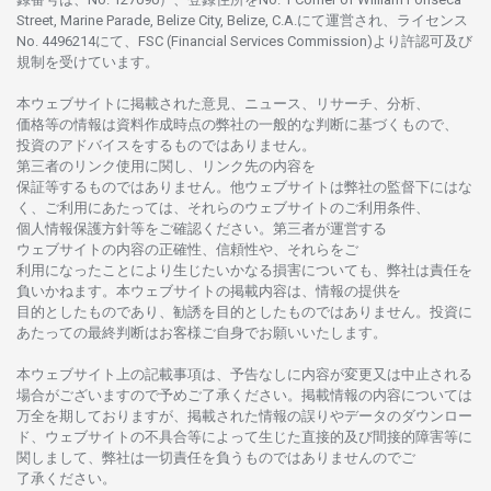
Street, Marine Parade, Belize City, Belize, C.A.にて
運営さ
れ、
ライセンス
No. 4496214
にて、FSC (Financial Services Commission)より
許認可及び
規制を
受けています。
本
ウェブサイトに
掲載さ
れた
意見、ニュース、リサーチ、分析、
価格等の
情報は
資料作成時点の
弊社の
一般的な
判断に
基づくもので、
投資の
アドバイスを
するもの
では
ありません。
第三者の
リンク
使用に
関し、
リンク
先の
内容を
保証等するものではありません。
他
ウェブサイトは
弊社の
監督下にはな
く、
ご
利用に
あたっては、
それらの
ウェブサイトの
ご
利用条件、
個人情報保護方針等を
ご
確認ください。
第三者が
運営する
ウェブサイトの
内容の
正確性、信頼性や、それらをご
利用になったことにより
生じたいかな
る
損害についても、
弊社は
責任を
負いかね
ます。
本
ウェブサイトの
掲載内容は、
情報の
提供を
目的としたもの
であり、
勧誘を
目的としたもの
では
ありません。
投資に
あたっての
最終判断は
お
客様ご
自身でお
願いいたします。
本
ウェブサイト
上の
記載事項は、
予告なしに
内容が
変更又は
中止さ
れる
場合がございますので
予めご
了承ください。
掲載情報の
内容については
万全を
期しておりますが、
掲載さ
れた
情報の
誤りや
データの
ダウンロー
ド、
ウェブサイトの
不具合等に
よって
生じた
直接的及び
間接的障害等に
関し
まして、
弊社は
一切責任を
負うものではありませんのでご
了承ください
。