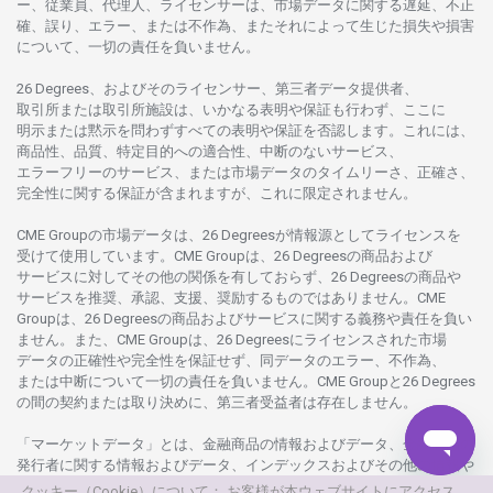
ー、従業員、代理人、ライセンサーは、
市場
データに
関する
遅延、不正
確、誤り、エラー、
または
不作為、
またそれに
よって
生じた
損失や
損害
について、
一切の
責任を
負いません。
26 Degrees、
およびその
ライセンサー、
第三者
データ
提供者、
取引所または
取引所施設は、いかな
る
表明や
保証も
行わ
ず、
ここに
明示または
黙示を
問わ
ずすべての
表明や
保証を
否認し
ます。
これには、
商品性、品質、
特定目的への
適合性、
中断のない
サービス、
エラーフリーの
サービス、
または
市場
データの
タイムリーさ、正確さ、
完全性に
関する
保証が
含まれますが、これに
限定さ
れません。
CME Groupの
市場
データは、26 Degreesが
情報源として
ライセンスを
受けて
使用しています。
CME Groupは、26 Degreesの
商品および
サービスに
対してその
他の
関係を
有しておらず、26 Degreesの
商品や
サービスを
推奨、承認、支援、
奨励するものではありません。
CME
Groupは、26 Degreesの
商品および
サービスに
関する
義務や
責任を
負い
ません。また、CME Groupは、26 Degreesに
ライセンスさ
れた
市場
データの
正確性や
完全性を
保証せず、
同
データの
エラー、不作為、
または
中断について
一切の
責任を
負いません。
CME Groupと26 Degrees
の
間の
契約または
取り
決めに、
第三者受益者は
存在し
ません。
「マーケットデータ」とは、
金融商品の
情報および
データ、
金融商品の
発行者に
関する
情報および
データ、
インデックスおよびその
他の
情報や
データを
指し、26 Degreesまたは26 Degrees
グループ
会社が
提供する
クッキー（Cookie）について： お客様が本ウェブサイトにアクセス