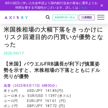
8月の祝日に伴い入出金申請より国内銀行送金の着金に通常よりお
時間を要する可能性がございます。詳しくは
こちら
AXIORYポータル
口座開設
米国株相場の大幅下落をきっかけに
リスク回避目的の円買いが優勢とな
った
はじめに
はじめに
2025/04/17
取引
ライセンス
取引商品
取引条件
【米国】パウエルFRB議長が利下げ慎重姿
口座
安全性
勢を示すと、米株相場の下落とともにドル
FX（通貨ペア）
スプレッド・手数料
口座の種類
口座開設
プラットフォーム
売りが優勢
現物株式
ゼロカットとロスカット
口座タイプ
口座開設フォーム
プラットフォーム
ツール
パートナー
為替（2025年4月17日 6時00分）
ETF
スワップとロールオーバー
法人のお客様
必要書類
米ドル円 USD/JPY 141.85(円)
MT5
MT4/MT5 ヒストリカルデータ
パートナーシップ・プログラム
ニュース
株式CFD
入出金方法
ゼロ口座
開設方法
ユーロ米ドル EUR/USD 1.1397 (米ドル)
NEW
MT4
EA(エキスパートアドバイザー)
株価指数CFD
レバレッジ
NEW
ユーロ円 EUR/JPY 161.61 (円)
イントロデュース・パートナープログラム（IP）
ニュースリリース
会社概要
デモ口座
cTrader
カスタムインジケーター
ポンド円 GBP/JPY 187.72 (円)
エネルギーCFD
約定率
特別・VIPプログラム
NEW