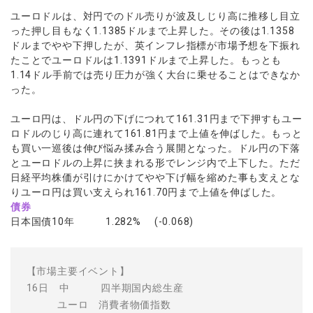
ユーロドルは、対円でのドル売りが波及しじり高に推移し目立
った押し目もなく1.1385ドルまで上昇した。その後は1.1358
ドルまでやや下押したが、英インフレ指標が市場予想を下振れ
たことでユーロドルは1.1391ドルまで上昇した。もっとも
1.14ドル手前では売り圧力が強く大台に乗せることはできなか
った。
ユーロ円は、ドル円の下げにつれて161.31円まで下押すもユー
ロドルのじり高に連れて161.81円まで上値を伸ばした。もっと
も買い一巡後は伸び悩み揉み合う展開となった。ドル円の下落
とユーロドルの上昇に挟まれる形でレンジ内で上下した。ただ
日経平均株価が引けにかけてやや下げ幅を縮めた事も支えとな
りユーロ円は買い支えられ161.70円まで上値を伸ばした。
債券
日本国債10年 1.282% (-0.068)
【市場主要イベント】
16日 中 四半期国内総生産
ユーロ 消費者物価指数