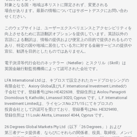
対象となる
国
・
地域は
本
リストに
限定さ
れず、
変更さ
れる
場合があります。
最新の
情報については
サポートデスクに
お
問い
合わ
せくださ
い。
このウェブサイトは、
ユーザーエクスペリエンスと
アクセシビリティを
向上さ
せるために
言語翻訳
オプションを
提供しています。
英語以外の
言語に
よる
翻訳は、
情報の
提供および
便宜上の
目的で
提供さ
れるもの
で
あり、
特定の
国や
地域に
居住している
方に
対する
金融
サービスの
提供や
宣伝、
勧誘を
目的としたもの
では
ありません。
電子決済等代行会社の
ネッテラー
（Neteller）と
スクリル
（Skrill）は
英国金融行動監視機構に
よって
認可さ
れた
会社です。
LFA International Ltd は、
キプロスで
設立さ
れた
カードプロセシングの
有限会社で、Axiory Global
及び
L.F. International Investment Limitedの
子会社です。
登録番号は
No.HE422638、
登録住所は
Aiolou Panagioti
Diomidous 9, Katholiki, Limassol 3020, Cyprus です。L.F. International
Investment Limitedは、
ライセンス
No.271/15 にて
キプロスの
投資会社として
許認可を
受けており、
登録番号は
No. HE329493、
登録住所は
11 Louki Akrita, Limassol 4044, Cyprus です。
26 Degrees Global Markets Pty Ltd（以下「26 Degrees」）
および
第三者
データ
提供者、ならびにそれらの関係者、役員、取締役、メンバ