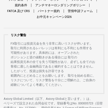
規約条件
アンチマネーロンダリングポリシー
FATCA
及び
CRS
パートナー
規約
苦情申請
フォーム
お
中元
キャンペーン
2026
リスク警告
FX
取引には
投資元金を
失う
非常に
高い
リスクが
伴います。
取引に
利用さ
れる
レバレッジは
有利にも
不利にも
作用する
可能性があります。
具体的には、
オープンさ
れた
ポジションと
逆の
値動きがある
場合には
取引の
結果投資元本の
全てを
失う
可能性があり、
必ずしも
全てのお
客様に
適した
金融商品であると
確約することは
できません。
したがって、
投資は
損失を
許容できる
範囲内にとどめることを
お
願いします
。
取引を
始める
前に、
リスクについて、
リスク
警告を
十分に
ご
理解の
上、
ご
自身の
経験について
よく
考慮してください。
Axiory Global Limited（以下、Axiory Globalと言います。）は、
ベリーズで
設立さ
れた
合同会社です。
登録番号は
No. 000005723（旧登
録番号は、No. 127090）、
登録住所を
No. 1 Corner of William Fonseca